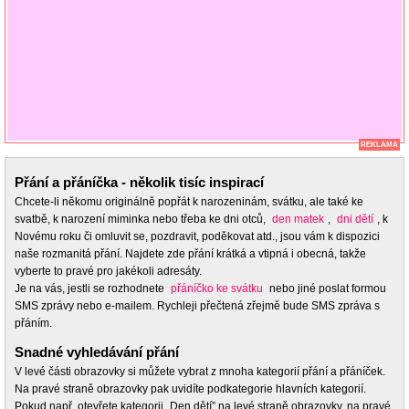
REKLAMA
Přání a přáníčka - několik tisíc inspirací
Chcete-li někomu originálně popřát k narozeninám, svátku, ale také ke
svatbě, k narození miminka nebo třeba ke dni otců,
den matek
,
dni dětí
, k
Novému roku či omluvit se, pozdravit, poděkovat atd., jsou vám k dispozici
naše rozmanitá přání. Najdete zde přání krátká a vtipná i obecná, takže
vyberte to pravé pro jakékoli adresáty.
Je na vás, jestli se rozhodnete
přáníčko ke svátku
nebo jiné poslat formou
SMS zprávy nebo e-mailem. Rychleji přečtená zřejmě bude SMS zpráva s
přáním.
Snadné vyhledávání přání
V levé části obrazovky si můžete vybrat z mnoha kategorií přání a přáníček.
Na pravé straně obrazovky pak uvidíte podkategorie hlavních kategorií.
Pokud např. otevřete kategorii „Den dětí” na levé straně obrazovky, na pravé