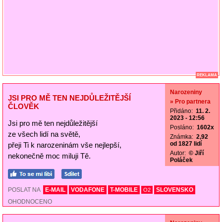
REKLAMA
Narozeniny
JSI PRO MĚ TEN NEJDŮLEŽITĚJŠÍ
» Pro partnera
ČLOVĚK
Přidáno:
11. 2.
2023 - 12:56
Jsi pro mě ten nejdůležitější
Posláno:
1602x
ze všech lidí na světě,
Známka:
2,92
od 1827 lidí
přeji Ti k narozeninám vše nejlepší,
Autor:
© Jiří
nekonečně moc miluji Tě.
Poláček
POSLAT NA
E-MAIL
VODAFONE
T-MOBILE
SLOVENSKO
O2
OHODNOCENO