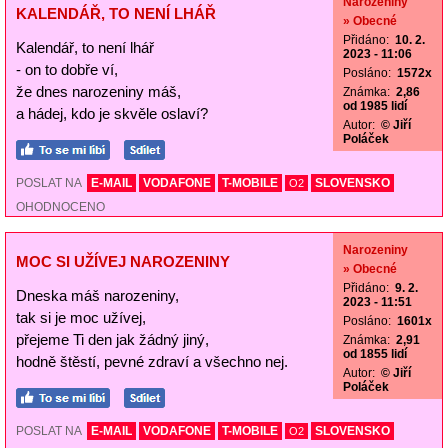
Narozeniny
KALENDÁŘ, TO NENÍ LHÁŘ
» Obecné
Přidáno:
10. 2.
Kalendář, to není lhář
2023 - 11:06
- on to dobře ví,
Posláno:
1572x
že dnes narozeniny máš,
Známka:
2,86
od 1985 lidí
a hádej, kdo je skvěle oslaví?
Autor:
© Jiří
Poláček
POSLAT NA
E-MAIL
VODAFONE
T-MOBILE
SLOVENSKO
O2
OHODNOCENO
Narozeniny
MOC SI UŽÍVEJ NAROZENINY
» Obecné
Přidáno:
9. 2.
Dneska máš narozeniny,
2023 - 11:51
tak si je moc užívej,
Posláno:
1601x
přejeme Ti den jak žádný jiný,
Známka:
2,91
od 1855 lidí
hodně štěstí, pevné zdraví a všechno nej.
Autor:
© Jiří
Poláček
POSLAT NA
E-MAIL
VODAFONE
T-MOBILE
SLOVENSKO
O2