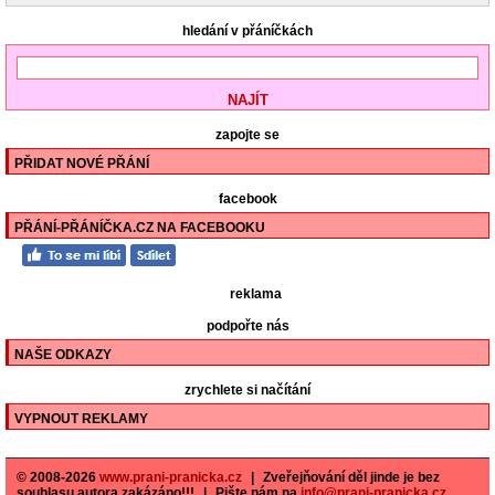
hledání v přáníčkách
zapojte se
PŘIDAT NOVÉ PŘÁNÍ
facebook
PŘÁNÍ-PŘÁNÍČKA.CZ NA FACEBOOKU
reklama
podpořte nás
NAŠE ODKAZY
zrychlete si načítání
VYPNOUT REKLAMY
© 2008-2026
www.prani-pranicka.cz
|
Zveřejňování děl jinde je bez
souhlasu autora zakázáno!!!
|
Pište nám na
info@prani-pranicka.cz