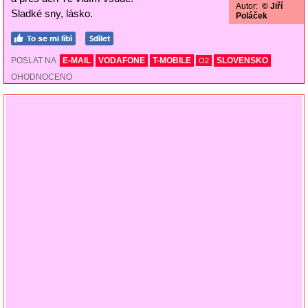
Autor:
© Jiří
Sladké sny, lásko.
Poláček
POSLAT NA
E-MAIL
VODAFONE
T-MOBILE
SLOVENSKO
O2
OHODNOCENO