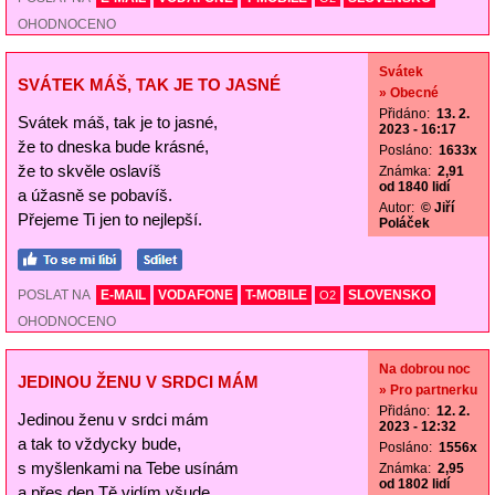
OHODNOCENO
Svátek
SVÁTEK MÁŠ, TAK JE TO JASNÉ
» Obecné
Přidáno:
13. 2.
Svátek máš, tak je to jasné,
2023 - 16:17
že to dneska bude krásné,
Posláno:
1633x
že to skvěle oslavíš
Známka:
2,91
od 1840 lidí
a úžasně se pobavíš.
Autor:
© Jiří
Přejeme Ti jen to nejlepší.
Poláček
POSLAT NA
E-MAIL
VODAFONE
T-MOBILE
SLOVENSKO
O2
OHODNOCENO
Na dobrou noc
JEDINOU ŽENU V SRDCI MÁM
» Pro partnerku
Přidáno:
12. 2.
Jedinou ženu v srdci mám
2023 - 12:32
a tak to vždycky bude,
Posláno:
1556x
s myšlenkami na Tebe usínám
Známka:
2,95
od 1802 lidí
a přes den Tě vidím všude.