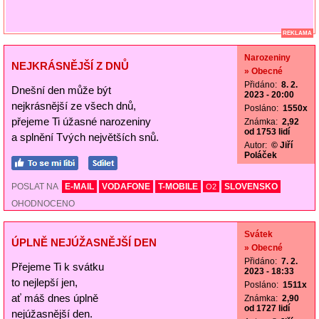
REKLAMA
Narozeniny
NEJKRÁSNĚJŠÍ Z DNŮ
» Obecné
Přidáno:
8. 2.
Dnešní den může být
2023 - 20:00
nejkrásnější ze všech dnů,
Posláno:
1550x
přejeme Ti úžasné narozeniny
Známka:
2,92
od 1753 lidí
a splnění Tvých největších snů.
Autor:
© Jiří
Poláček
POSLAT NA
E-MAIL
VODAFONE
T-MOBILE
SLOVENSKO
O2
OHODNOCENO
Svátek
ÚPLNĚ NEJÚŽASNĚJŠÍ DEN
» Obecné
Přidáno:
7. 2.
Přejeme Ti k svátku
2023 - 18:33
to nejlepší jen,
Posláno:
1511x
ať máš dnes úplně
Známka:
2,90
od 1727 lidí
nejúžasnější den.