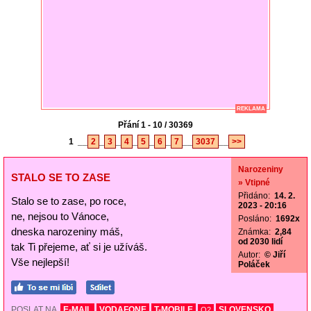
REKLAMA
Přání 1 - 10 / 30369
1
__
2
_
3
_
4
_
5
_
6
_
7
__
3037
__
>>
Narozeniny
STALO SE TO ZASE
» Vtipné
Přidáno:
14. 2.
Stalo se to zase, po roce,
2023 - 20:16
ne, nejsou to Vánoce,
Posláno:
1692x
dneska narozeniny máš,
Známka:
2,84
od 2030 lidí
tak Ti přejeme, ať si je užíváš.
Autor:
© Jiří
Vše nejlepší!
Poláček
POSLAT NA
E-MAIL
VODAFONE
T-MOBILE
SLOVENSKO
O2