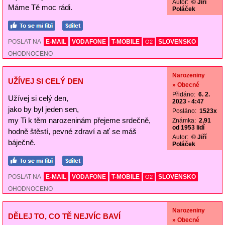
Autor:
© Jiří
Máme Tě moc rádi.
Poláček
POSLAT NA
E-MAIL
VODAFONE
T-MOBILE
SLOVENSKO
O2
OHODNOCENO
Narozeniny
UŽÍVEJ SI CELÝ DEN
» Obecné
Přidáno:
6. 2.
Užívej si celý den,
2023 - 4:47
jako by byl jeden sen,
Posláno:
1523x
my Ti k těm narozeninám přejeme srdečně,
Známka:
2,91
od 1953 lidí
hodně štěstí, pevné zdraví a ať se máš
Autor:
© Jiří
báječně.
Poláček
POSLAT NA
E-MAIL
VODAFONE
T-MOBILE
SLOVENSKO
O2
OHODNOCENO
Narozeniny
DĚLEJ TO, CO TĚ NEJVÍC BAVÍ
» Obecné