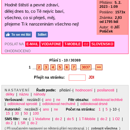
Přidáno:
5. 2.
Hodně štěstí a pevné zdraví,
2023 - 1:09
dělej dnes to, co Tě nejvíc baví,
Posláno:
1573x
všechno, co si přeješ, měj,
Známka:
2,93
od 1795 lidí
přejeme Ti k narozeninám všechno nej!
Autor:
© Jiří
Poláček
POSLAT NA
E-MAIL
VODAFONE
T-MOBILE
SLOVENSKO
O2
OHODNOCENO
Přání 1 - 10 / 30369
1
__
2
_
3
_
4
_
5
_
6
_
7
__
3037
__
>>
Přejít na stránku:
NASTAVENÍ
Řadit podle:
přidání
-|
hodnocení
|
posílanosti
|
délky
|
názvu
|
náhody
Veršované:
nezáleží
-|
ano
|
ne
Filtr obsahu:
odblokovat lechtivé
|
odblokovat sprosté
|
odblokovat nechutné
|
odblokovat drsné
Autorské:
nezáleží
-|
ano
|
ne
Počet na stránku:
1
|
5
|- 10 -|
15
|
30
|
50
|
100
SMS filtr:
ne
-|
1 Vodafone
|
do 2
|
do 5
|
1 T-Mobile
|
do 2
|
1 O2
|
do 2
|
1 SR
|
do 2
( Při současném nastavení se některá přání nezobrazují. ) (
zobrazit všechna
)