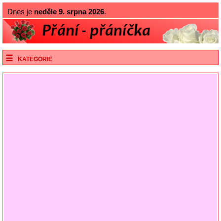
Dnes je
neděle 9. srpna 2026
.
KATEGORIE