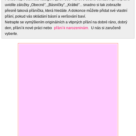
uvidíte záložky „Obecné”, „Básničky”, „Krátké”... snadno si tak zobrazíte
přesně taková přáníčka, která hledáte. A dokonce můžete přidat své vlastní
přání, pokud vás skládání básní a veršování baví.
Netrapte se vymýšlením originálních a vtipných přání na dobré ráno, dobrý
den, přání k nové práci nebo
přání k narozeninám.
U nás si zaručeně
vyberte.