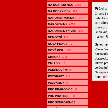
NA DOBROU NOC
2601
Přání a 
NA DOBRÝ DEN
293
Chcete-li
NAROZENÍ MIMINKA
541
nebo třeb
jsou vám k
NAROZENINY
6352
pravé pro 
NAROZENINY > VĚK
343
Je na vás,
mailem. R
NEMOCNÍ
123
NOVÁ PRÁCE
Snadné 
17
V levé čás
NOVÝ ROK
1130
pak uvidít
OBECNÉ
593
obrazovky,
taková přá
OMLUVY
24
veršování 
PODĚKOVÁNÍ
88
Netrapte s
POZDRAVY
119
nebo
přá
POZVÁNKY
62
PRO PRARODIČE
29
PRO PŘÁTELE
100
PRO SOUROZENCE
14