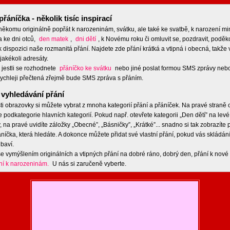
přáníčka - několik tisíc inspirací
 někomu originálně popřát k narozeninám, svátku, ale také ke svatbě, k narození m
a ke dni otců,
den matek
,
dni dětí
, k Novému roku či omluvit se, pozdravit, poděko
 dispozici naše rozmanitá přání. Najdete zde přání krátká a vtipná i obecná, takže 
jakékoli adresáty.
 jestli se rozhodnete
přáníčko ke svátku
nebo jiné poslat formou SMS zprávy nebo
ychleji přečtená zřejmě bude SMS zpráva s přáním.
vyhledávání přání
ti obrazovky si můžete vybrat z mnoha kategorií přání a přáníček. Na pravé straně
e podkategorie hlavních kategorií. Pokud např. otevřete kategorii „Den dětí” na levé
 na pravé uvidíte záložky „Obecné”, „Básničky”, „Krátké”... snadno si tak zobrazíte
níčka, která hledáte. A dokonce můžete přidat své vlastní přání, pokud vás skládán
baví.
e vymýšlením originálních a vtipných přání na dobré ráno, dobrý den, přání k nové 
ní k narozeninám.
U nás si zaručeně vyberte.