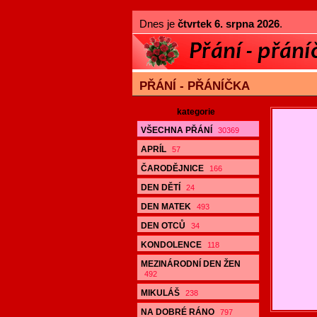
Dnes je
čtvrtek 6. srpna 2026
.
PŘÁNÍ - PŘÁNÍČKA
kategorie
VŠECHNA PŘÁNÍ
30369
APRÍL
57
ČARODĚJNICE
166
DEN DĚTÍ
24
DEN MATEK
493
DEN OTCŮ
34
KONDOLENCE
118
MEZINÁRODNÍ DEN ŽEN
492
MIKULÁŠ
238
NA DOBRÉ RÁNO
797