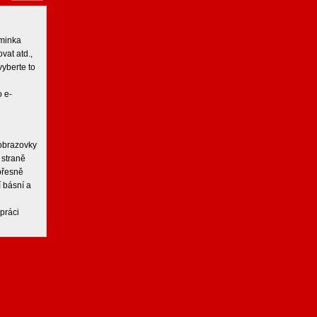
iminka
vat atd.,
vyberte to
 e-
 obrazovky
 straně
 přesně
í básní a
práci