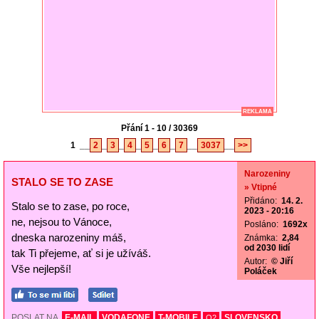
REKLAMA
Přání 1 - 10 / 30369
1
__
2
_
3
_
4
_
5
_
6
_
7
__
3037
__
>>
Narozeniny
STALO SE TO ZASE
» Vtipné
Přidáno:
14. 2.
Stalo se to zase, po roce,
2023 - 20:16
ne, nejsou to Vánoce,
Posláno:
1692x
dneska narozeniny máš,
Známka:
2,84
od 2030 lidí
tak Ti přejeme, ať si je užíváš.
Autor:
© Jiří
Vše nejlepší!
Poláček
POSLAT NA
E-MAIL
VODAFONE
T-MOBILE
SLOVENSKO
O2