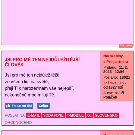
REKLAMA
Narozeniny
JSI PRO MĚ TEN NEJDŮLEŽITĚJŠÍ
» Pro partnera
ČLOVĚK
Přidáno:
11. 2.
2023 - 12:56
Jsi pro mě ten nejdůležitější
Posláno:
1602x
ze všech lidí na světě,
Známka:
2,92
od 1827 lidí
přeji Ti k narozeninám vše nejlepší,
Autor:
© Jiří
nekonečně moc miluji Tě.
Poláček
POSLAT NA
E-MAIL
VODAFONE
T-MOBILE
SLOVENSKO
O2
OHODNOCENO