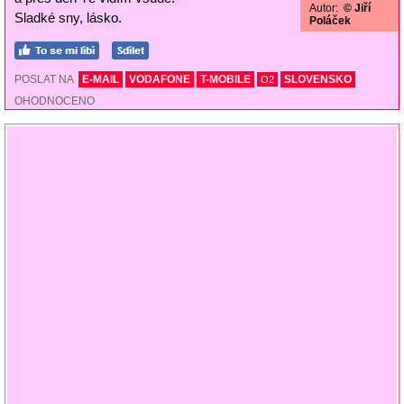
Autor:
© Jiří
Sladké sny, lásko.
Poláček
POSLAT NA
E-MAIL
VODAFONE
T-MOBILE
SLOVENSKO
O2
OHODNOCENO