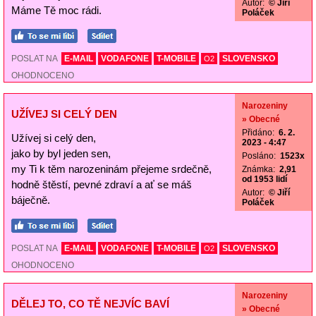
Autor:
© Jiří
Máme Tě moc rádi.
Poláček
POSLAT NA
E-MAIL
VODAFONE
T-MOBILE
SLOVENSKO
O2
OHODNOCENO
Narozeniny
UŽÍVEJ SI CELÝ DEN
» Obecné
Přidáno:
6. 2.
Užívej si celý den,
2023 - 4:47
jako by byl jeden sen,
Posláno:
1523x
my Ti k těm narozeninám přejeme srdečně,
Známka:
2,91
od 1953 lidí
hodně štěstí, pevné zdraví a ať se máš
Autor:
© Jiří
báječně.
Poláček
POSLAT NA
E-MAIL
VODAFONE
T-MOBILE
SLOVENSKO
O2
OHODNOCENO
Narozeniny
DĚLEJ TO, CO TĚ NEJVÍC BAVÍ
» Obecné