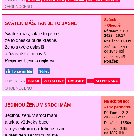
OHODNOCENO
Svátek
SVÁTEK MÁŠ, TAK JE TO JASNÉ
» Obecné
Přidáno:
13. 2.
Svátek máš, tak je to jasné,
2023 - 16:17
že to dneska bude krásné,
Posláno:
1633x
že to skvěle oslavíš
Známka:
2,91
od 1840 lidí
a úžasně se pobavíš.
Autor:
© Jiří
Přejeme Ti jen to nejlepší.
Poláček
POSLAT NA
E-MAIL
VODAFONE
T-MOBILE
SLOVENSKO
O2
OHODNOCENO
Na dobrou noc
JEDINOU ŽENU V SRDCI MÁM
» Pro partnerku
Přidáno:
12. 2.
Jedinou ženu v srdci mám
2023 - 12:32
a tak to vždycky bude,
Posláno:
1556x
s myšlenkami na Tebe usínám
Známka:
2,95
od 1802 lidí
a přes den Tě vidím všude.