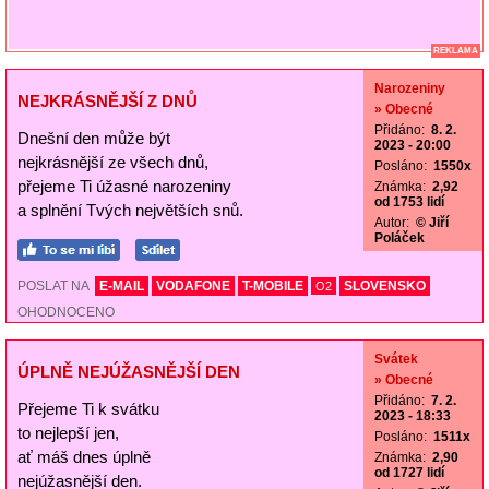
REKLAMA
Narozeniny
NEJKRÁSNĚJŠÍ Z DNŮ
» Obecné
Přidáno:
8. 2.
Dnešní den může být
2023 - 20:00
nejkrásnější ze všech dnů,
Posláno:
1550x
přejeme Ti úžasné narozeniny
Známka:
2,92
od 1753 lidí
a splnění Tvých největších snů.
Autor:
© Jiří
Poláček
POSLAT NA
E-MAIL
VODAFONE
T-MOBILE
SLOVENSKO
O2
OHODNOCENO
Svátek
ÚPLNĚ NEJÚŽASNĚJŠÍ DEN
» Obecné
Přidáno:
7. 2.
Přejeme Ti k svátku
2023 - 18:33
to nejlepší jen,
Posláno:
1511x
ať máš dnes úplně
Známka:
2,90
od 1727 lidí
nejúžasnější den.