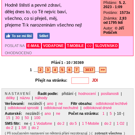
Přidáno:
5. 2.
Hodně štěstí a pevné zdraví,
2023 - 1:09
dělej dnes to, co Tě nejvíc baví,
Posláno:
1573x
všechno, co si přeješ, měj,
Známka:
2,93
od 1795 lidí
přejeme Ti k narozeninám všechno nej!
Autor:
© Jiří
Poláček
POSLAT NA
E-MAIL
VODAFONE
T-MOBILE
SLOVENSKO
O2
OHODNOCENO
Přání 1 - 10 / 30369
1
__
2
_
3
_
4
_
5
_
6
_
7
__
3037
__
>>
Přejít na stránku:
NASTAVENÍ
Řadit podle:
přidání
-|
hodnocení
|
posílanosti
|
délky
|
názvu
|
náhody
Veršované:
nezáleží
-|
ano
|
ne
Filtr obsahu:
odblokovat lechtivé
|
odblokovat sprosté
|
odblokovat nechutné
|
odblokovat drsné
Autorské:
nezáleží
-|
ano
|
ne
Počet na stránku:
1
|
5
|- 10 -|
15
|
30
|
50
|
100
SMS filtr:
ne
-|
1 Vodafone
|
do 2
|
do 5
|
1 T-Mobile
|
do 2
|
1 O2
|
do 2
|
1 SR
|
do 2
( Při současném nastavení se některá přání nezobrazují. ) (
zobrazit všechna
)