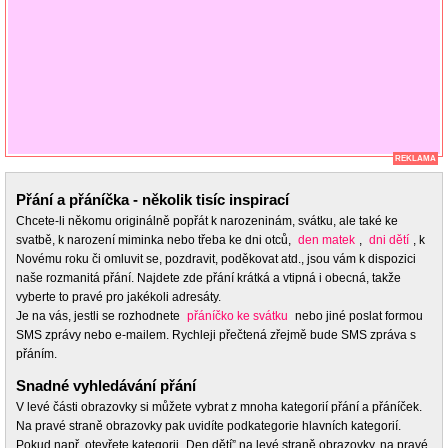
REKLAMA
Přání a přáníčka - několik tisíc inspirací
Chcete-li někomu originálně popřát k narozeninám, svátku, ale také ke
svatbě, k narození miminka nebo třeba ke dni otců,
den matek
,
dni dětí
, k
Novému roku či omluvit se, pozdravit, poděkovat atd., jsou vám k dispozici
naše rozmanitá přání. Najdete zde přání krátká a vtipná i obecná, takže
vyberte to pravé pro jakékoli adresáty.
Je na vás, jestli se rozhodnete
přáníčko ke svátku
nebo jiné poslat formou
SMS zprávy nebo e-mailem. Rychleji přečtená zřejmě bude SMS zpráva s
přáním.
Snadné vyhledávání přání
V levé části obrazovky si můžete vybrat z mnoha kategorií přání a přáníček.
Na pravé straně obrazovky pak uvidíte podkategorie hlavních kategorií.
Pokud např. otevřete kategorii „Den dětí” na levé straně obrazovky, na pravé