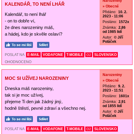
Narozeniny
KALENDÁŘ, TO NENÍ LHÁŘ
» Obecné
Přidáno:
10. 2.
Kalendář, to není lhář
2023 - 11:06
- on to dobře ví,
Posláno:
1572x
že dnes narozeniny máš,
Známka:
2,86
od 1985 lidí
a hádej, kdo je skvěle oslaví?
Autor:
© Jiří
Poláček
POSLAT NA
E-MAIL
VODAFONE
T-MOBILE
SLOVENSKO
O2
OHODNOCENO
Narozeniny
MOC SI UŽÍVEJ NAROZENINY
» Obecné
Přidáno:
9. 2.
Dneska máš narozeniny,
2023 - 11:51
tak si je moc užívej,
Posláno:
1601x
přejeme Ti den jak žádný jiný,
Známka:
2,91
od 1855 lidí
hodně štěstí, pevné zdraví a všechno nej.
Autor:
© Jiří
Poláček
POSLAT NA
E-MAIL
VODAFONE
T-MOBILE
SLOVENSKO
O2