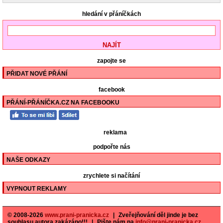
hledání v přáníčkách
zapojte se
PŘIDAT NOVÉ PŘÁNÍ
facebook
PŘÁNÍ-PŘÁNÍČKA.CZ NA FACEBOOKU
reklama
podpořte nás
NAŠE ODKAZY
zrychlete si načítání
VYPNOUT REKLAMY
© 2008-2026
www.prani-pranicka.cz
|
Zveřejňování děl jinde je bez
souhlasu autora zakázáno!!!
|
Pište nám na
info@prani-pranicka.cz