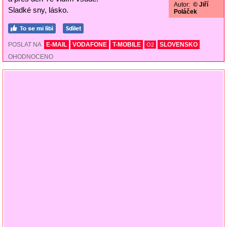
Autor:
© Jiří
Sladké sny, lásko.
Poláček
POSLAT NA
E-MAIL
VODAFONE
T-MOBILE
SLOVENSKO
O2
OHODNOCENO