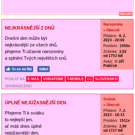
REKLAMA
Narozeniny
NEJKRÁSNĚJŠÍ Z DNŮ
» Obecné
Přidáno:
8. 2.
Dnešní den může být
2023 - 20:00
nejkrásnější ze všech dnů,
Posláno:
1550x
přejeme Ti úžasné narozeniny
Známka:
2,92
od 1753 lidí
a splnění Tvých největších snů.
Autor:
© Jiří
Poláček
POSLAT NA
E-MAIL
VODAFONE
T-MOBILE
SLOVENSKO
O2
OHODNOCENO
Svátek
ÚPLNĚ NEJÚŽASNĚJŠÍ DEN
» Obecné
Přidáno:
7. 2.
Přejeme Ti k svátku
2023 - 18:33
to nejlepší jen,
Posláno:
1511x
ať máš dnes úplně
Známka:
2,90
od 1727 lidí
nejúžasnější den.