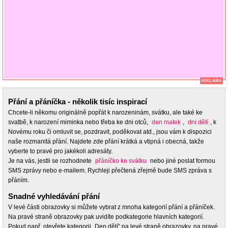
REKLAMA
Přání a přáníčka - několik tisíc inspirací
Chcete-li někomu originálně popřát k narozeninám, svátku, ale také ke
svatbě, k narození miminka nebo třeba ke dni otců,
den matek
,
dni dětí
, k
Novému roku či omluvit se, pozdravit, poděkovat atd., jsou vám k dispozici
naše rozmanitá přání. Najdete zde přání krátká a vtipná i obecná, takže
vyberte to pravé pro jakékoli adresáty.
Je na vás, jestli se rozhodnete
přáníčko ke svátku
nebo jiné poslat formou
SMS zprávy nebo e-mailem. Rychleji přečtená zřejmě bude SMS zpráva s
přáním.
Snadné vyhledávání přání
V levé části obrazovky si můžete vybrat z mnoha kategorií přání a přáníček.
Na pravé straně obrazovky pak uvidíte podkategorie hlavních kategorií.
Pokud např. otevřete kategorii „Den dětí” na levé straně obrazovky, na pravé