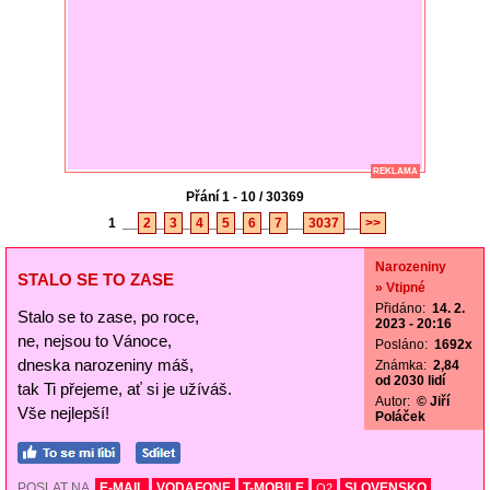
REKLAMA
Přání 1 - 10 / 30369
1
__
2
_
3
_
4
_
5
_
6
_
7
__
3037
__
>>
Narozeniny
STALO SE TO ZASE
» Vtipné
Přidáno:
14. 2.
Stalo se to zase, po roce,
2023 - 20:16
ne, nejsou to Vánoce,
Posláno:
1692x
dneska narozeniny máš,
Známka:
2,84
od 2030 lidí
tak Ti přejeme, ať si je užíváš.
Autor:
© Jiří
Vše nejlepší!
Poláček
POSLAT NA
E-MAIL
VODAFONE
T-MOBILE
SLOVENSKO
O2