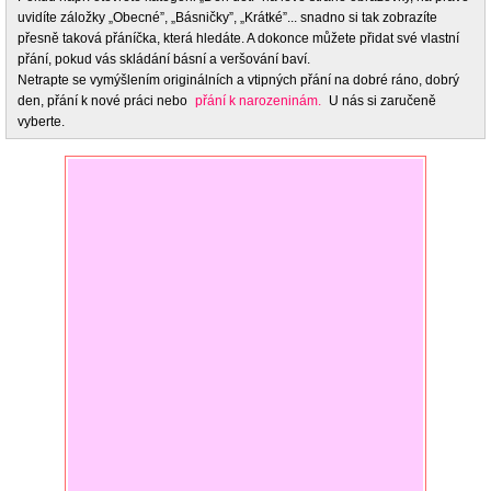
uvidíte záložky „Obecné”, „Básničky”, „Krátké”... snadno si tak zobrazíte
přesně taková přáníčka, která hledáte. A dokonce můžete přidat své vlastní
přání, pokud vás skládání básní a veršování baví.
Netrapte se vymýšlením originálních a vtipných přání na dobré ráno, dobrý
den, přání k nové práci nebo
přání k narozeninám.
U nás si zaručeně
vyberte.