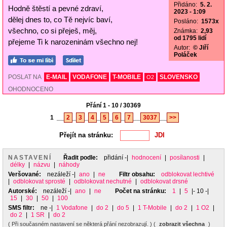
Přidáno:
5. 2.
Hodně štěstí a pevné zdraví,
2023 - 1:09
dělej dnes to, co Tě nejvíc baví,
Posláno:
1573x
všechno, co si přeješ, měj,
Známka:
2,93
od 1795 lidí
přejeme Ti k narozeninám všechno nej!
Autor:
© Jiří
Poláček
POSLAT NA
E-MAIL
VODAFONE
T-MOBILE
SLOVENSKO
O2
OHODNOCENO
Přání 1 - 10 / 30369
1
__
2
_
3
_
4
_
5
_
6
_
7
__
3037
__
>>
Přejít na stránku:
NASTAVENÍ
Řadit podle:
přidání
-|
hodnocení
|
posílanosti
|
délky
|
názvu
|
náhody
Veršované:
nezáleží
-|
ano
|
ne
Filtr obsahu:
odblokovat lechtivé
|
odblokovat sprosté
|
odblokovat nechutné
|
odblokovat drsné
Autorské:
nezáleží
-|
ano
|
ne
Počet na stránku:
1
|
5
|- 10 -|
15
|
30
|
50
|
100
SMS filtr:
ne
-|
1 Vodafone
|
do 2
|
do 5
|
1 T-Mobile
|
do 2
|
1 O2
|
do 2
|
1 SR
|
do 2
( Při současném nastavení se některá přání nezobrazují. ) (
zobrazit všechna
)