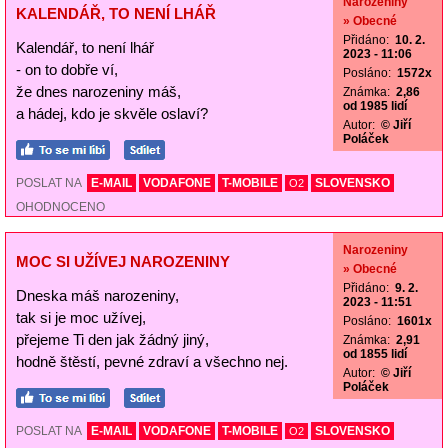
Narozeniny
KALENDÁŘ, TO NENÍ LHÁŘ
» Obecné
Přidáno:
10. 2.
Kalendář, to není lhář
2023 - 11:06
- on to dobře ví,
Posláno:
1572x
že dnes narozeniny máš,
Známka:
2,86
od 1985 lidí
a hádej, kdo je skvěle oslaví?
Autor:
© Jiří
Poláček
POSLAT NA
E-MAIL
VODAFONE
T-MOBILE
SLOVENSKO
O2
OHODNOCENO
Narozeniny
MOC SI UŽÍVEJ NAROZENINY
» Obecné
Přidáno:
9. 2.
Dneska máš narozeniny,
2023 - 11:51
tak si je moc užívej,
Posláno:
1601x
přejeme Ti den jak žádný jiný,
Známka:
2,91
od 1855 lidí
hodně štěstí, pevné zdraví a všechno nej.
Autor:
© Jiří
Poláček
POSLAT NA
E-MAIL
VODAFONE
T-MOBILE
SLOVENSKO
O2