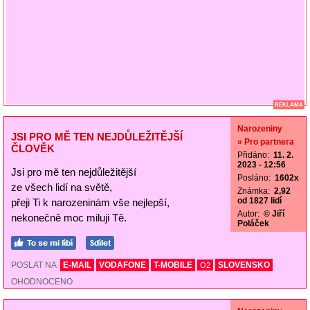
REKLAMA
Narozeniny
JSI PRO MĚ TEN NEJDŮLEŽITĚJŠÍ
» Pro partnera
ČLOVĚK
Přidáno:
11. 2.
2023 - 12:56
Jsi pro mě ten nejdůležitější
Posláno:
1602x
ze všech lidí na světě,
Známka:
2,92
od 1827 lidí
přeji Ti k narozeninám vše nejlepší,
Autor:
© Jiří
nekonečně moc miluji Tě.
Poláček
POSLAT NA
E-MAIL
VODAFONE
T-MOBILE
SLOVENSKO
O2
OHODNOCENO