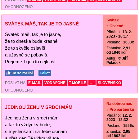
OHODNOCENO
Svátek
SVÁTEK MÁŠ, TAK JE TO JASNÉ
» Obecné
Přidáno:
13. 2.
Svátek máš, tak je to jasné,
2023 - 16:17
že to dneska bude krásné,
Posláno:
1633x
že to skvěle oslavíš
Známka:
2,91
od 1840 lidí
a úžasně se pobavíš.
Autor:
© Jiří
Přejeme Ti jen to nejlepší.
Poláček
POSLAT NA
E-MAIL
VODAFONE
T-MOBILE
SLOVENSKO
O2
OHODNOCENO
Na dobrou noc
JEDINOU ŽENU V SRDCI MÁM
» Pro partnerku
Přidáno:
12. 2.
Jedinou ženu v srdci mám
2023 - 12:32
a tak to vždycky bude,
Posláno:
1556x
s myšlenkami na Tebe usínám
Známka:
2,95
od 1802 lidí
a přes den Tě vidím všude.