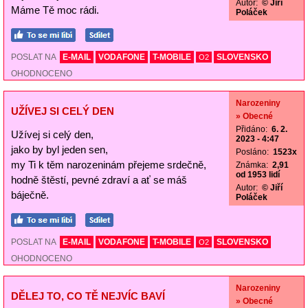
Autor:
© Jiří
Máme Tě moc rádi.
Poláček
POSLAT NA
E-MAIL
VODAFONE
T-MOBILE
SLOVENSKO
O2
OHODNOCENO
Narozeniny
UŽÍVEJ SI CELÝ DEN
» Obecné
Přidáno:
6. 2.
Užívej si celý den,
2023 - 4:47
jako by byl jeden sen,
Posláno:
1523x
my Ti k těm narozeninám přejeme srdečně,
Známka:
2,91
od 1953 lidí
hodně štěstí, pevné zdraví a ať se máš
Autor:
© Jiří
báječně.
Poláček
POSLAT NA
E-MAIL
VODAFONE
T-MOBILE
SLOVENSKO
O2
OHODNOCENO
Narozeniny
DĚLEJ TO, CO TĚ NEJVÍC BAVÍ
» Obecné