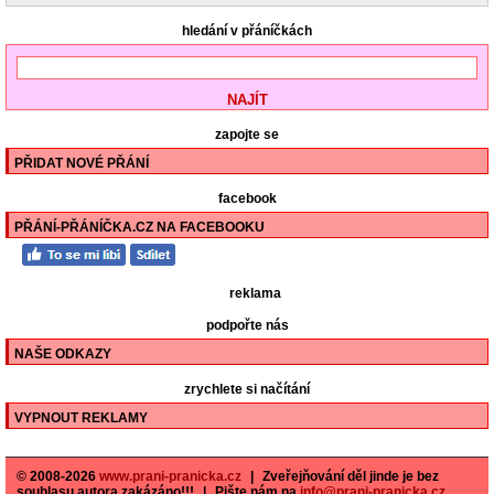
hledání v přáníčkách
zapojte se
PŘIDAT NOVÉ PŘÁNÍ
facebook
PŘÁNÍ-PŘÁNÍČKA.CZ NA FACEBOOKU
reklama
podpořte nás
NAŠE ODKAZY
zrychlete si načítání
VYPNOUT REKLAMY
© 2008-2026
www.prani-pranicka.cz
|
Zveřejňování děl jinde je bez
souhlasu autora zakázáno!!!
|
Pište nám na
info@prani-pranicka.cz