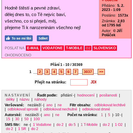
» Obecné
Přidáno:
5. 2.
Hodně štěstí a pevné zdraví,
2023 - 1:09
dělej dnes to, co Tě nejvíc baví,
Posláno:
1573x
všechno, co si přeješ, měj,
Známka:
2,93
od 1795 lidí
přejeme Ti k narozeninám všechno nej!
Autor:
© Jiří
Poláček
POSLAT NA
E-MAIL
VODAFONE
T-MOBILE
SLOVENSKO
O2
OHODNOCENO
Přání 1 - 10 / 30369
1
__
2
_
3
_
4
_
5
_
6
_
7
__
3037
__
>>
Přejít na stránku:
NASTAVENÍ
Řadit podle:
přidání
-|
hodnocení
|
posílanosti
|
délky
|
názvu
|
náhody
Veršované:
nezáleží
-|
ano
|
ne
Filtr obsahu:
odblokovat lechtivé
|
odblokovat sprosté
|
odblokovat nechutné
|
odblokovat drsné
Autorské:
nezáleží
-|
ano
|
ne
Počet na stránku:
1
|
5
|- 10 -|
15
|
30
|
50
|
100
SMS filtr:
ne
-|
1 Vodafone
|
do 2
|
do 5
|
1 T-Mobile
|
do 2
|
1 O2
|
do 2
|
1 SR
|
do 2