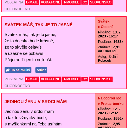
POSLAT NA
E-MAIL
VODAFONE
T-MOBILE
SLOVENSKO
O2
OHODNOCENO
Svátek
SVÁTEK MÁŠ, TAK JE TO JASNÉ
» Obecné
Přidáno:
13. 2.
Svátek máš, tak je to jasné,
2023 - 16:17
že to dneska bude krásné,
Posláno:
1633x
že to skvěle oslavíš
Známka:
2,91
od 1840 lidí
a úžasně se pobavíš.
Autor:
© Jiří
Přejeme Ti jen to nejlepší.
Poláček
POSLAT NA
E-MAIL
VODAFONE
T-MOBILE
SLOVENSKO
O2
OHODNOCENO
Na dobrou noc
JEDINOU ŽENU V SRDCI MÁM
» Pro partnerku
Přidáno:
12. 2.
Jedinou ženu v srdci mám
2023 - 12:32
a tak to vždycky bude,
Posláno:
1556x
s myšlenkami na Tebe usínám
Známka:
2,95