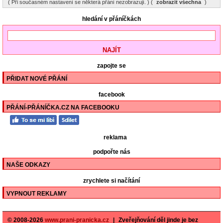
( Při současném nastavení se některá přání nezobrazují. ) (
zobrazit všechna
)
hledání v přáníčkách
zapojte se
PŘIDAT NOVÉ PŘÁNÍ
facebook
PŘÁNÍ-PŘÁNÍČKA.CZ NA FACEBOOKU
reklama
podpořte nás
NAŠE ODKAZY
zrychlete si načítání
VYPNOUT REKLAMY
© 2008-2026
www.prani-pranicka.cz
|
Zveřejňování děl jinde je bez