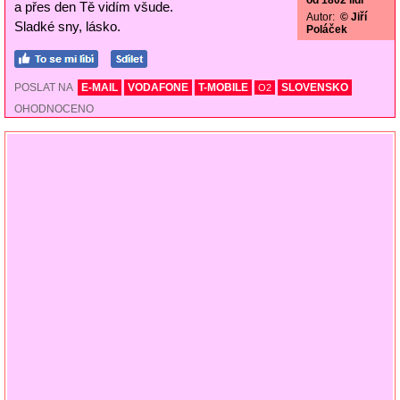
od 1802 lidí
a přes den Tě vidím všude.
Autor:
© Jiří
Sladké sny, lásko.
Poláček
POSLAT NA
E-MAIL
VODAFONE
T-MOBILE
SLOVENSKO
O2
OHODNOCENO