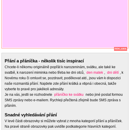
REKLAMA
Přání a přáníčka - několik tisíc inspirací
Chcete-li někomu originálně popřát k narozeninám, svátku, ale také ke
svatbě, k narození miminka nebo třeba ke dni otců,
den matek
,
dni dětí
, k
Novému roku či omluvit se, pozdravit, poděkovat atd., jsou vám k dispozici
naše rozmanitá přání. Najdete zde přání krátká a vtipná i obecná, takže
vyberte to pravé pro jakékoli adresáty.
Je na vás, jestli se rozhodnete
přáníčko ke svátku
nebo jiné poslat formou
SMS zprávy nebo e-mailem. Rychleji přečtená zřejmě bude SMS zpráva s
přáním.
Snadné vyhledávání přání
V levé části obrazovky si můžete vybrat z mnoha kategorií přání a přáníček.
Na pravé straně obrazovky pak uvidíte podkategorie hlavních kategorií.