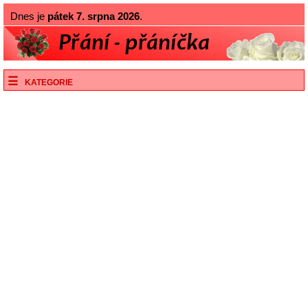
Dnes je
pátek 7. srpna 2026
.
KATEGORIE