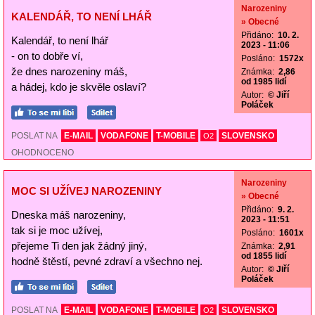
Narozeniny
KALENDÁŘ, TO NENÍ LHÁŘ
» Obecné
Přidáno:
10. 2.
Kalendář, to není lhář
2023 - 11:06
- on to dobře ví,
Posláno:
1572x
že dnes narozeniny máš,
Známka:
2,86
od 1985 lidí
a hádej, kdo je skvěle oslaví?
Autor:
© Jiří
Poláček
POSLAT NA
E-MAIL
VODAFONE
T-MOBILE
SLOVENSKO
O2
OHODNOCENO
Narozeniny
MOC SI UŽÍVEJ NAROZENINY
» Obecné
Přidáno:
9. 2.
Dneska máš narozeniny,
2023 - 11:51
tak si je moc užívej,
Posláno:
1601x
přejeme Ti den jak žádný jiný,
Známka:
2,91
od 1855 lidí
hodně štěstí, pevné zdraví a všechno nej.
Autor:
© Jiří
Poláček
POSLAT NA
E-MAIL
VODAFONE
T-MOBILE
SLOVENSKO
O2