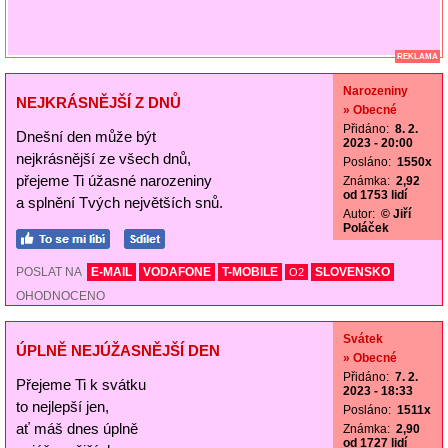
REKLAMA
Narozeniny
NEJKRÁSNĚJŠÍ Z DNŮ
» Obecné
Přidáno:
8. 2.
Dnešní den může být
2023 - 20:00
nejkrásnější ze všech dnů,
Posláno:
1550x
přejeme Ti úžasné narozeniny
Známka:
2,92
od 1753 lidí
a splnění Tvých největších snů.
Autor:
© Jiří
Poláček
POSLAT NA
E-MAIL
VODAFONE
T-MOBILE
SLOVENSKO
O2
OHODNOCENO
Svátek
ÚPLNĚ NEJÚŽASNĚJŠÍ DEN
» Obecné
Přidáno:
7. 2.
Přejeme Ti k svátku
2023 - 18:33
to nejlepší jen,
Posláno:
1511x
ať máš dnes úplně
Známka:
2,90
od 1727 lidí