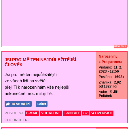
REKLAMA
Narozeniny
JSI PRO MĚ TEN NEJDŮLEŽITĚJŠÍ
» Pro partnera
ČLOVĚK
Přidáno:
11. 2.
2023 - 12:56
Jsi pro mě ten nejdůležitější
Posláno:
1602x
ze všech lidí na světě,
Známka:
2,92
od 1827 lidí
přeji Ti k narozeninám vše nejlepší,
Autor:
© Jiří
nekonečně moc miluji Tě.
Poláček
POSLAT NA
E-MAIL
VODAFONE
T-MOBILE
SLOVENSKO
O2
OHODNOCENO