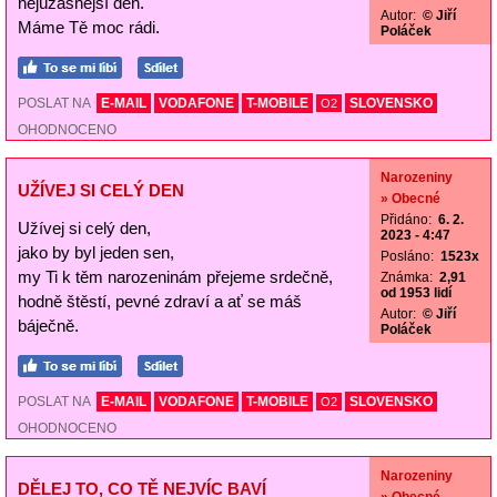
nejúžasnější den.
Autor:
© Jiří
Máme Tě moc rádi.
Poláček
POSLAT NA
E-MAIL
VODAFONE
T-MOBILE
SLOVENSKO
O2
OHODNOCENO
Narozeniny
UŽÍVEJ SI CELÝ DEN
» Obecné
Přidáno:
6. 2.
Užívej si celý den,
2023 - 4:47
jako by byl jeden sen,
Posláno:
1523x
my Ti k těm narozeninám přejeme srdečně,
Známka:
2,91
od 1953 lidí
hodně štěstí, pevné zdraví a ať se máš
Autor:
© Jiří
báječně.
Poláček
POSLAT NA
E-MAIL
VODAFONE
T-MOBILE
SLOVENSKO
O2
OHODNOCENO
Narozeniny
DĚLEJ TO, CO TĚ NEJVÍC BAVÍ