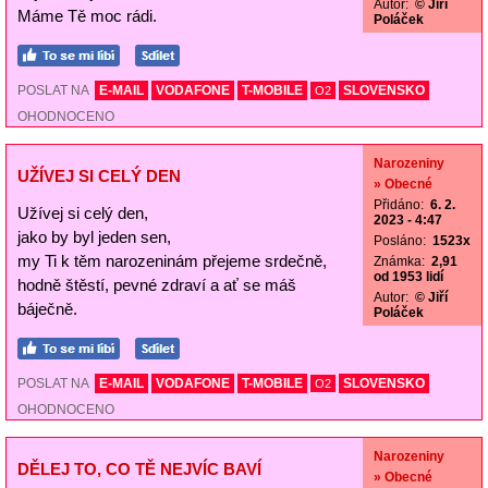
Autor:
© Jiří
Máme Tě moc rádi.
Poláček
POSLAT NA
E-MAIL
VODAFONE
T-MOBILE
SLOVENSKO
O2
OHODNOCENO
Narozeniny
UŽÍVEJ SI CELÝ DEN
» Obecné
Přidáno:
6. 2.
Užívej si celý den,
2023 - 4:47
jako by byl jeden sen,
Posláno:
1523x
my Ti k těm narozeninám přejeme srdečně,
Známka:
2,91
od 1953 lidí
hodně štěstí, pevné zdraví a ať se máš
Autor:
© Jiří
báječně.
Poláček
POSLAT NA
E-MAIL
VODAFONE
T-MOBILE
SLOVENSKO
O2
OHODNOCENO
Narozeniny
DĚLEJ TO, CO TĚ NEJVÍC BAVÍ
» Obecné