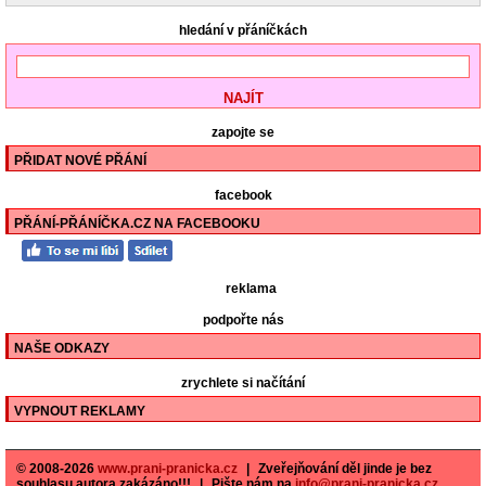
hledání v přáníčkách
zapojte se
PŘIDAT NOVÉ PŘÁNÍ
facebook
PŘÁNÍ-PŘÁNÍČKA.CZ NA FACEBOOKU
reklama
podpořte nás
NAŠE ODKAZY
zrychlete si načítání
VYPNOUT REKLAMY
© 2008-2026
www.prani-pranicka.cz
|
Zveřejňování děl jinde je bez
souhlasu autora zakázáno!!!
|
Pište nám na
info@prani-pranicka.cz