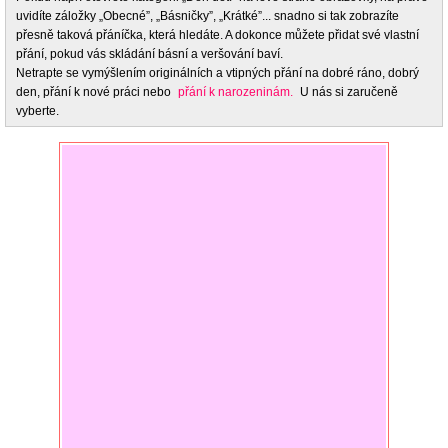
uvidíte záložky „Obecné”, „Básničky”, „Krátké”... snadno si tak zobrazíte
přesně taková přáníčka, která hledáte. A dokonce můžete přidat své vlastní
přání, pokud vás skládání básní a veršování baví.
Netrapte se vymýšlením originálních a vtipných přání na dobré ráno, dobrý
den, přání k nové práci nebo
přání k narozeninám.
U nás si zaručeně
vyberte.