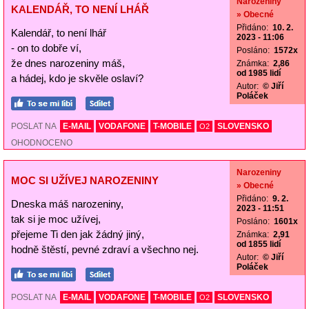
Narozeniny
KALENDÁŘ, TO NENÍ LHÁŘ
» Obecné
Přidáno:
10. 2.
Kalendář, to není lhář
2023 - 11:06
- on to dobře ví,
Posláno:
1572x
že dnes narozeniny máš,
Známka:
2,86
od 1985 lidí
a hádej, kdo je skvěle oslaví?
Autor:
© Jiří
Poláček
POSLAT NA
E-MAIL
VODAFONE
T-MOBILE
SLOVENSKO
O2
OHODNOCENO
Narozeniny
MOC SI UŽÍVEJ NAROZENINY
» Obecné
Přidáno:
9. 2.
Dneska máš narozeniny,
2023 - 11:51
tak si je moc užívej,
Posláno:
1601x
přejeme Ti den jak žádný jiný,
Známka:
2,91
od 1855 lidí
hodně štěstí, pevné zdraví a všechno nej.
Autor:
© Jiří
Poláček
POSLAT NA
E-MAIL
VODAFONE
T-MOBILE
SLOVENSKO
O2