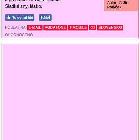
Autor:
© Jiří
Sladké sny, lásko.
Poláček
POSLAT NA
E-MAIL
VODAFONE
T-MOBILE
SLOVENSKO
O2
OHODNOCENO