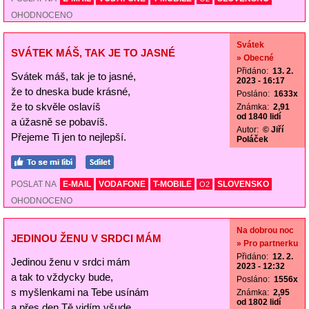
OHODNOCENO
Svátek
SVÁTEK MÁŠ, TAK JE TO JASNÉ
» Obecné
Přidáno:
13. 2.
Svátek máš, tak je to jasné,
2023 - 16:17
že to dneska bude krásné,
Posláno:
1633x
že to skvěle oslavíš
Známka:
2,91
od 1840 lidí
a úžasně se pobavíš.
Autor:
© Jiří
Přejeme Ti jen to nejlepší.
Poláček
POSLAT NA
E-MAIL
VODAFONE
T-MOBILE
SLOVENSKO
O2
OHODNOCENO
Na dobrou noc
JEDINOU ŽENU V SRDCI MÁM
» Pro partnerku
Přidáno:
12. 2.
Jedinou ženu v srdci mám
2023 - 12:32
a tak to vždycky bude,
Posláno:
1556x
s myšlenkami na Tebe usínám
Známka:
2,95
od 1802 lidí
a přes den Tě vidím všude.