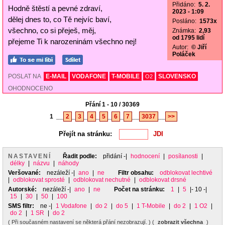
Přidáno:
5. 2.
Hodně štěstí a pevné zdraví,
2023 - 1:09
dělej dnes to, co Tě nejvíc baví,
Posláno:
1573x
všechno, co si přeješ, měj,
Známka:
2,93
od 1795 lidí
přejeme Ti k narozeninám všechno nej!
Autor:
© Jiří
Poláček
POSLAT NA
E-MAIL
VODAFONE
T-MOBILE
SLOVENSKO
O2
OHODNOCENO
Přání 1 - 10 / 30369
1
__
2
_
3
_
4
_
5
_
6
_
7
__
3037
__
>>
Přejít na stránku:
NASTAVENÍ
Řadit podle:
přidání
-|
hodnocení
|
posílanosti
|
délky
|
názvu
|
náhody
Veršované:
nezáleží
-|
ano
|
ne
Filtr obsahu:
odblokovat lechtivé
|
odblokovat sprosté
|
odblokovat nechutné
|
odblokovat drsné
Autorské:
nezáleží
-|
ano
|
ne
Počet na stránku:
1
|
5
|- 10 -|
15
|
30
|
50
|
100
SMS filtr:
ne
-|
1 Vodafone
|
do 2
|
do 5
|
1 T-Mobile
|
do 2
|
1 O2
|
do 2
|
1 SR
|
do 2
( Při současném nastavení se některá přání nezobrazují. ) (
zobrazit všechna
)