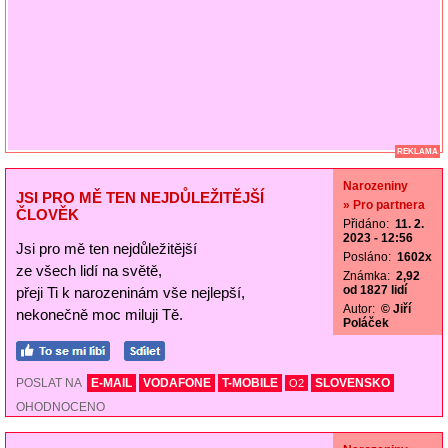
REKLAMA
Narozeniny
JSI PRO MĚ TEN NEJDŮLEŽITĚJŠÍ
» Pro partnera
ČLOVĚK
Přidáno:
11. 2.
2023 - 12:56
Jsi pro mě ten nejdůležitější
Posláno:
1602x
ze všech lidí na světě,
Známka:
2,92
od 1827 lidí
přeji Ti k narozeninám vše nejlepší,
Autor:
© Jiří
nekonečně moc miluji Tě.
Poláček
POSLAT NA
E-MAIL
VODAFONE
T-MOBILE
SLOVENSKO
O2
OHODNOCENO