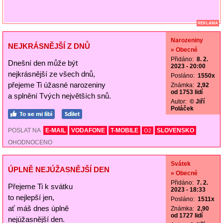
REKLAMA
Narozeniny
NEJKRÁSNĚJŠÍ Z DNŮ
» Obecné
Přidáno:
8. 2.
Dnešní den může být
2023 - 20:00
nejkrásnější ze všech dnů,
Posláno:
1550x
přejeme Ti úžasné narozeniny
Známka:
2,92
od 1753 lidí
a splnění Tvých největších snů.
Autor:
© Jiří
Poláček
POSLAT NA
E-MAIL
VODAFONE
T-MOBILE
SLOVENSKO
O2
OHODNOCENO
Svátek
ÚPLNĚ NEJÚŽASNĚJŠÍ DEN
» Obecné
Přidáno:
7. 2.
Přejeme Ti k svátku
2023 - 18:33
to nejlepší jen,
Posláno:
1511x
ať máš dnes úplně
Známka:
2,90
od 1727 lidí
nejúžasnější den.