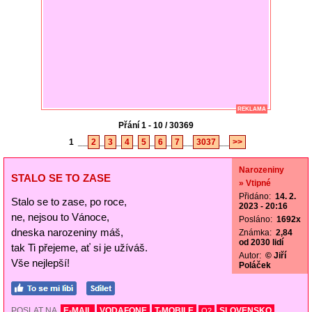
REKLAMA
Přání 1 - 10 / 30369
1
__
2
_
3
_
4
_
5
_
6
_
7
__
3037
__
>>
Narozeniny
STALO SE TO ZASE
» Vtipné
Přidáno:
14. 2.
Stalo se to zase, po roce,
2023 - 20:16
ne, nejsou to Vánoce,
Posláno:
1692x
dneska narozeniny máš,
Známka:
2,84
od 2030 lidí
tak Ti přejeme, ať si je užíváš.
Autor:
© Jiří
Vše nejlepší!
Poláček
POSLAT NA
E-MAIL
VODAFONE
T-MOBILE
SLOVENSKO
O2