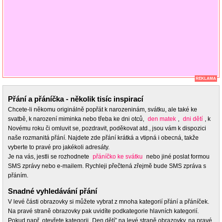
REKLAMA
Přání a přáníčka - několik tisíc inspirací
Chcete-li někomu originálně popřát k narozeninám, svátku, ale také ke
svatbě, k narození miminka nebo třeba ke dni otců,
den matek
,
dni dětí
, k
Novému roku či omluvit se, pozdravit, poděkovat atd., jsou vám k dispozici
naše rozmanitá přání. Najdete zde přání krátká a vtipná i obecná, takže
vyberte to pravé pro jakékoli adresáty.
Je na vás, jestli se rozhodnete
přáníčko ke svátku
nebo jiné poslat formou
SMS zprávy nebo e-mailem. Rychleji přečtená zřejmě bude SMS zpráva s
přáním.
Snadné vyhledávání přání
V levé části obrazovky si můžete vybrat z mnoha kategorií přání a přáníček.
Na pravé straně obrazovky pak uvidíte podkategorie hlavních kategorií.
Pokud např. otevřete kategorii „Den dětí” na levé straně obrazovky, na pravé