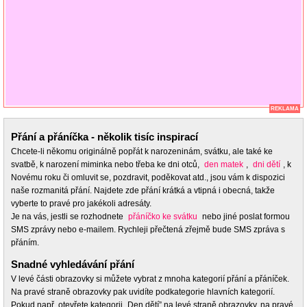
REKLAMA
Přání a přáníčka - několik tisíc inspirací
Chcete-li někomu originálně popřát k narozeninám, svátku, ale také ke
svatbě, k narození miminka nebo třeba ke dni otců,
den matek
,
dni dětí
, k
Novému roku či omluvit se, pozdravit, poděkovat atd., jsou vám k dispozici
naše rozmanitá přání. Najdete zde přání krátká a vtipná i obecná, takže
vyberte to pravé pro jakékoli adresáty.
Je na vás, jestli se rozhodnete
přáníčko ke svátku
nebo jiné poslat formou
SMS zprávy nebo e-mailem. Rychleji přečtená zřejmě bude SMS zpráva s
přáním.
Snadné vyhledávání přání
V levé části obrazovky si můžete vybrat z mnoha kategorií přání a přáníček.
Na pravé straně obrazovky pak uvidíte podkategorie hlavních kategorií.
Pokud např. otevřete kategorii „Den dětí” na levé straně obrazovky, na pravé