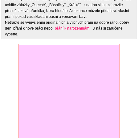
uvidíte záložky „Obecné”, „Básničky”, „Krátké”... snadno si tak zobrazíte
přesně taková přáníčka, která hledáte. A dokonce můžete přidat své vlastní
přání, pokud vás skládání básní a veršování baví.
Netrapte se vymýšlením originálních a vtipných přání na dobré ráno, dobrý
den, přání k nové práci nebo
přání k narozeninám.
U nás si zaručeně
vyberte.