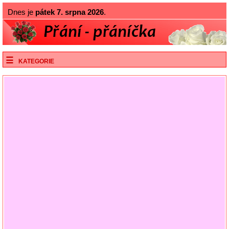
Dnes je
pátek 7. srpna 2026
.
KATEGORIE