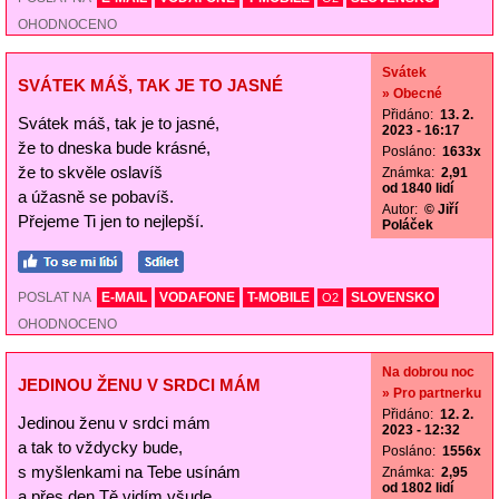
OHODNOCENO
Svátek
SVÁTEK MÁŠ, TAK JE TO JASNÉ
» Obecné
Přidáno:
13. 2.
Svátek máš, tak je to jasné,
2023 - 16:17
že to dneska bude krásné,
Posláno:
1633x
že to skvěle oslavíš
Známka:
2,91
od 1840 lidí
a úžasně se pobavíš.
Autor:
© Jiří
Přejeme Ti jen to nejlepší.
Poláček
POSLAT NA
E-MAIL
VODAFONE
T-MOBILE
SLOVENSKO
O2
OHODNOCENO
Na dobrou noc
JEDINOU ŽENU V SRDCI MÁM
» Pro partnerku
Přidáno:
12. 2.
Jedinou ženu v srdci mám
2023 - 12:32
a tak to vždycky bude,
Posláno:
1556x
s myšlenkami na Tebe usínám
Známka:
2,95
od 1802 lidí
a přes den Tě vidím všude.