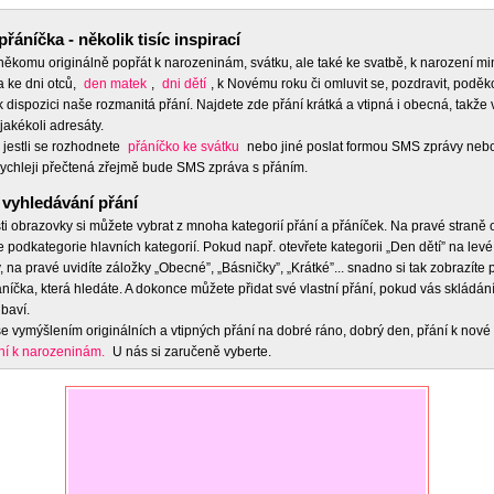
přáníčka - několik tisíc inspirací
 někomu originálně popřát k narozeninám, svátku, ale také ke svatbě, k narození m
a ke dni otců,
den matek
,
dni dětí
, k Novému roku či omluvit se, pozdravit, poděko
 dispozici naše rozmanitá přání. Najdete zde přání krátká a vtipná i obecná, takže 
jakékoli adresáty.
 jestli se rozhodnete
přáníčko ke svátku
nebo jiné poslat formou SMS zprávy nebo
ychleji přečtená zřejmě bude SMS zpráva s přáním.
vyhledávání přání
ti obrazovky si můžete vybrat z mnoha kategorií přání a přáníček. Na pravé straně
e podkategorie hlavních kategorií. Pokud např. otevřete kategorii „Den dětí” na levé
 na pravé uvidíte záložky „Obecné”, „Básničky”, „Krátké”... snadno si tak zobrazíte
níčka, která hledáte. A dokonce můžete přidat své vlastní přání, pokud vás skládán
baví.
e vymýšlením originálních a vtipných přání na dobré ráno, dobrý den, přání k nové 
ní k narozeninám.
U nás si zaručeně vyberte.