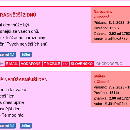
Narozeniny
RÁSNĚJŠÍ Z DNŮ
» Obecné
Přidáno:
8. 2. 2023 - 
í den může být
Posláno:
1550x
ásnější ze všech dnů,
Známka:
2,92 od 1753 
me Ti úžasné narozeniny
Autor:
© Jiří Poláček
nění Tvých největších snů.
NA
E-MAIL
VODAFONE
T-MOBILE
SLOVENSKO
OHODNOCENO
O2
Svátek
Ě NEJÚŽASNĚJŠÍ DEN
» Obecné
Přidáno:
7. 2. 2023 - 
me Ti k svátku
Posláno:
1511x
lepší jen,
Známka:
2,90 od 1727 
š dnes úplně
Autor:
© Jiří Poláček
asnější den.
Tě moc rádi.