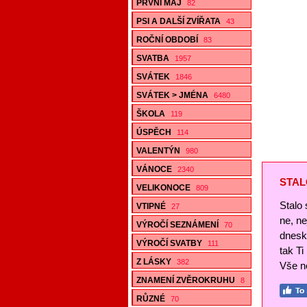
PRVNÍ MÁJ
82
PSI A DALŠÍ ZVÍŘATA
43
ROČNÍ OBDOBÍ
83
SVATBA
1957
SVÁTEK
1846
SVÁTEK > JMÉNA
6480
ŠKOLA
119
ÚSPĚCH
114
VALENTÝN
980
VÁNOCE
2340
STAL
VELIKONOCE
809
Stalo 
VTIPNÉ
27
ne, n
VÝROČÍ SEZNÁMENÍ
70
dnesk
VÝROČÍ SVATBY
111
tak Ti
Z LÁSKY
382
Vše ne
ZNAMENÍ ZVĚROKRUHU
8
RŮZNÉ
70