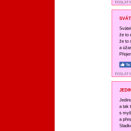
POSLAT 
SVÁT
Svátek
že to
že to 
a úža
Přejem
POSLAT 
JEDI
Jedin
a tak
s myš
a pře
Sladké