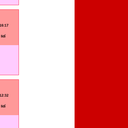
 16:17
lidí
 12:32
lidí