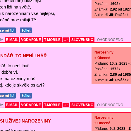
o mě ten nejdůležitější
Posláno:
1602x
ch lidí na světě,
Známka:
2,92 od 1827 
Ti k narozeninám vše nejlepší,
Autor:
© Jiří Poláček
ečně moc miluji Tě.
NA
E-MAIL
VODAFONE
T-MOBILE
SLOVENSKO
OHODNOCENO
O2
Narozeniny
NDÁŘ, TO NENÍ LHÁŘ
» Obecné
Přidáno:
10. 2. 2023 -
ář, to není lhář
Posláno:
1572x
o dobře ví,
Známka:
2,86 od 1985 
es narozeniny máš,
Autor:
© Jiří Poláček
j, kdo je skvěle oslaví?
NA
E-MAIL
VODAFONE
T-MOBILE
SLOVENSKO
OHODNOCENO
O2
Narozeniny
SI UŽÍVEJ NAROZENINY
» Obecné
Přidáno:
9. 2. 2023 - 
a máš narozeniny,