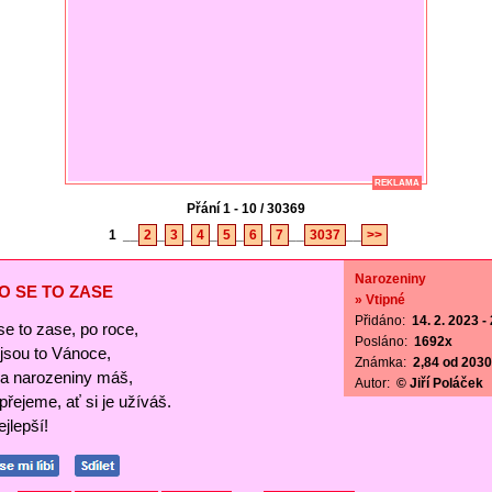
REKLAMA
Přání 1 - 10 / 30369
1
__
2
_
3
_
4
_
5
_
6
_
7
__
3037
__
>>
Narozeniny
O SE TO ZASE
» Vtipné
Přidáno:
14. 2. 2023 -
se to zase, po roce,
Posláno:
1692x
ejsou to Vánoce,
Známka:
2,84 od 2030 
a narozeniny máš,
Autor:
© Jiří Poláček
 přejeme, ať si je užíváš.
jlepší!