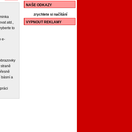
NAŠE ODKAZY
zrychlete si načítání
iminka
VYPNOUT REKLAMY
vat atd.,
vyberte to
 e-
 obrazovky
 straně
 přesně
í básní a
práci