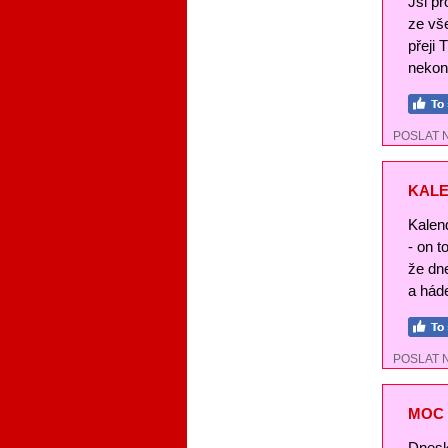
Jsi pr
ze vše
přeji 
nekon
POSLAT 
KALE
Kalend
- on t
že dn
a háde
POSLAT 
MOC 
Dnesk