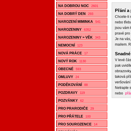
NA DOBROU NOC
2601
Přání a 
NA DOBRÝ DEN
293
Chcete-li
NAROZENÍ MIMINKA
541
nebo třeb
jsou vám k
NAROZENINY
6352
pravé pro 
NAROZENINY > VĚK
343
Je na vás,
mailem. R
NEMOCNÍ
123
NOVÁ PRÁCE
Snadné 
17
V levé čás
NOVÝ ROK
1130
pak uvidít
OBECNÉ
593
obrazovky,
taková přá
OMLUVY
24
veršování 
PODĚKOVÁNÍ
88
Netrapte s
POZDRAVY
119
nebo
přá
POZVÁNKY
62
PRO PRARODIČE
29
PRO PŘÁTELE
100
PRO SOUROZENCE
14