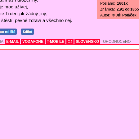
Posláno:
1601x
 je moc užívej,
Známka:
2,91 od 1855 
e Ti den jak žádný jiný,
Autor:
© Jiří Poláček
štěstí, pevné zdraví a všechno nej.
NA
E-MAIL
VODAFONE
T-MOBILE
SLOVENSKO
OHODNOCENO
O2