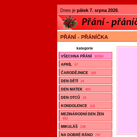
Dnes je
pátek 7. srpna 2026
.
PŘÁNÍ - PŘÁNÍČKA
kategorie
VŠECHNA PŘÁNÍ
30369
APRÍL
57
ČARODĚJNICE
166
DEN DĚTÍ
24
DEN MATEK
493
DEN OTCŮ
34
KONDOLENCE
118
MEZINÁRODNÍ DEN ŽEN
492
MIKULÁŠ
238
NA DOBRÉ RÁNO
797