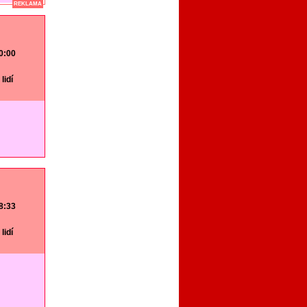
REKLAMA
20:00
lidí
18:33
lidí