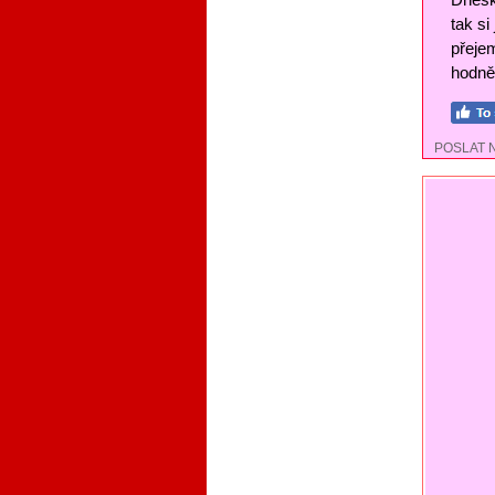
tak si
přejem
hodně 
POSLAT 