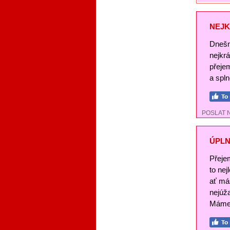
NEJK
Dnešn
nejkr
přeje
a spl
POSLAT 
ÚPLN
Přeje
to nej
ať má
nejúž
Máme 