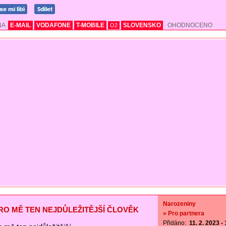
NA
E-MAIL
VODAFONE
T-MOBILE
SLOVENSKO
OHODNOCENO
O2
Narozeniny
PRO MĚ TEN NEJDŮLEŽITĚJŠÍ ČLOVĚK
» Pro partnera
Přidáno:
11. 2. 2023 -