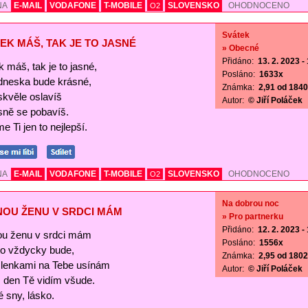
NA
E-MAIL
VODAFONE
T-MOBILE
SLOVENSKO
OHODNOCENO
O2
Svátek
EK MÁŠ, TAK JE TO JASNÉ
» Obecné
Přidáno:
13. 2. 2023 -
 máš, tak je to jasné,
Posláno:
1633x
 dneska bude krásné,
Známka:
2,91 od 1840 
skvěle oslavíš
Autor:
© Jiří Poláček
sně se pobavíš.
e Ti jen to nejlepší.
NA
E-MAIL
VODAFONE
T-MOBILE
SLOVENSKO
OHODNOCENO
O2
Na dobrou noc
NOU ŽENU V SRDCI MÁM
» Pro partnerku
Přidáno:
12. 2. 2023 -
ou ženu v srdci mám
Posláno:
1556x
 to vždycky bude,
Známka:
2,95 od 1802 
lenkami na Tebe usínám
Autor:
© Jiří Poláček
s den Tě vidím všude.
 sny, lásko.