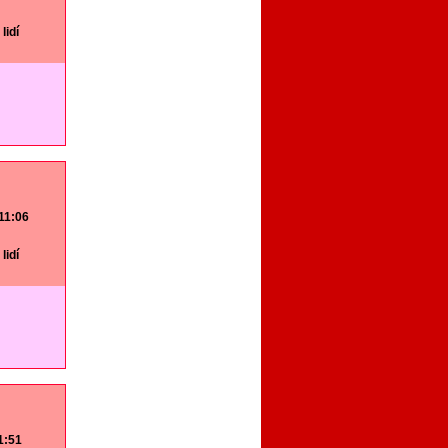
lidí
 11:06
lidí
11:51