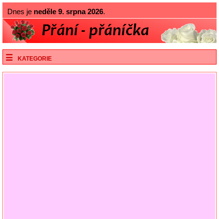
Dnes je
neděle 9. srpna 2026
.
KATEGORIE