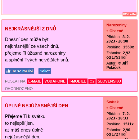
REKLAMA
Narozeniny
NEJKRÁSNĚJŠÍ Z DNŮ
» Obecné
Přidáno:
8. 2.
Dnešní den může být
2023 - 20:00
nejkrásnější ze všech dnů,
Posláno:
1550x
přejeme Ti úžasné narozeniny
Známka:
2,92
od 1753 lidí
a splnění Tvých největších snů.
Autor:
© Jiří
Poláček
POSLAT NA
E-MAIL
VODAFONE
T-MOBILE
SLOVENSKO
O2
OHODNOCENO
Svátek
ÚPLNĚ NEJÚŽASNĚJŠÍ DEN
» Obecné
Přidáno:
7. 2.
Přejeme Ti k svátku
2023 - 18:33
to nejlepší jen,
Posláno:
1511x
ať máš dnes úplně
Známka:
2,90
od 1727 lidí
nejúžasnější den.