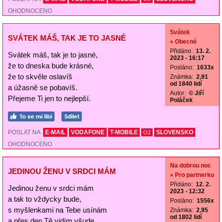
OHODNOCENO
Svátek
SVÁTEK MÁŠ, TAK JE TO JASNÉ
» Obecné
Přidáno:
13. 2.
Svátek máš, tak je to jasné,
2023 - 16:17
že to dneska bude krásné,
Posláno:
1633x
že to skvěle oslavíš
Známka:
2,91
od 1840 lidí
a úžasně se pobavíš.
Autor:
© Jiří
Přejeme Ti jen to nejlepší.
Poláček
POSLAT NA
E-MAIL
VODAFONE
T-MOBILE
SLOVENSKO
O2
OHODNOCENO
Na dobrou noc
JEDINOU ŽENU V SRDCI MÁM
» Pro partnerku
Přidáno:
12. 2.
Jedinou ženu v srdci mám
2023 - 12:32
a tak to vždycky bude,
Posláno:
1556x
s myšlenkami na Tebe usínám
Známka:
2,95
od 1802 lidí
a přes den Tě vidím všude.