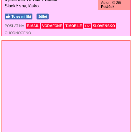
Autor:
© Jiří
Sladké sny, lásko.
Poláček
POSLAT NA
E-MAIL
VODAFONE
T-MOBILE
SLOVENSKO
O2
OHODNOCENO