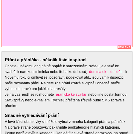
REKLAMA
Přání a přáníčka - několik tisíc inspirací
Chcete-li někomu originálně popřát k narozeninám, svátku, ale také ke
svatbě, k narození miminka nebo třeba ke dni otců,
den matek
,
dni dětí
, k
Novému roku či omluvit se, pozdravit, poděkovat atd., jsou vám k dispozici
naše rozmanitá přání. Najdete zde přání krátká a vtipná i obecná, takže
vyberte to pravé pro jakékoli adresáty.
Je na vás, jestli se rozhodnete
přáníčko ke svátku
nebo jiné poslat formou
SMS zprávy nebo e-mailem. Rychleji přečtená zřejmě bude SMS zpráva s
přáním.
Snadné vyhledávání přání
V levé části obrazovky si můžete vybrat z mnoha kategorií přání a přáníček.
Na pravé straně obrazovky pak uvidíte podkategorie hlavních kategorií.
Pokud např. otevřete kategorii „Den dětí” na levé straně obrazovky, na pravé