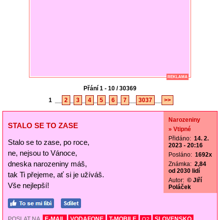
REKLAMA
Přání 1 - 10 / 30369
1
__
2
_
3
_
4
_
5
_
6
_
7
__
3037
__
>>
Narozeniny
STALO SE TO ZASE
» Vtipné
Přidáno:
14. 2.
Stalo se to zase, po roce,
2023 - 20:16
ne, nejsou to Vánoce,
Posláno:
1692x
dneska narozeniny máš,
Známka:
2,84
od 2030 lidí
tak Ti přejeme, ať si je užíváš.
Autor:
© Jiří
Vše nejlepší!
Poláček
POSLAT NA
E-MAIL
VODAFONE
T-MOBILE
SLOVENSKO
O2