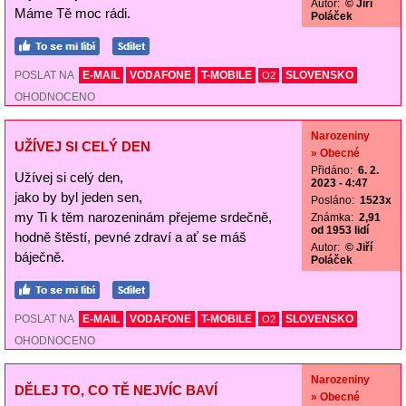
Autor:
© Jiří
Máme Tě moc rádi.
Poláček
POSLAT NA
E-MAIL
VODAFONE
T-MOBILE
SLOVENSKO
O2
OHODNOCENO
Narozeniny
UŽÍVEJ SI CELÝ DEN
» Obecné
Přidáno:
6. 2.
Užívej si celý den,
2023 - 4:47
jako by byl jeden sen,
Posláno:
1523x
my Ti k těm narozeninám přejeme srdečně,
Známka:
2,91
od 1953 lidí
hodně štěstí, pevné zdraví a ať se máš
Autor:
© Jiří
báječně.
Poláček
POSLAT NA
E-MAIL
VODAFONE
T-MOBILE
SLOVENSKO
O2
OHODNOCENO
Narozeniny
DĚLEJ TO, CO TĚ NEJVÍC BAVÍ
» Obecné