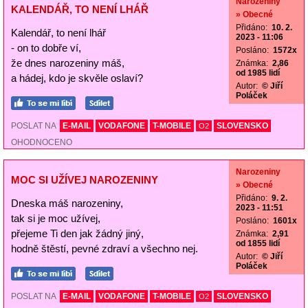
Narozeniny
KALENDÁŘ, TO NENÍ LHÁŘ
» Obecné
Přidáno:
10. 2.
Kalendář, to není lhář
2023 - 11:06
- on to dobře ví,
Posláno:
1572x
že dnes narozeniny máš,
Známka:
2,86
od 1985 lidí
a hádej, kdo je skvěle oslaví?
Autor:
© Jiří
Poláček
POSLAT NA
E-MAIL
VODAFONE
T-MOBILE
SLOVENSKO
O2
OHODNOCENO
Narozeniny
MOC SI UŽÍVEJ NAROZENINY
» Obecné
Přidáno:
9. 2.
Dneska máš narozeniny,
2023 - 11:51
tak si je moc užívej,
Posláno:
1601x
přejeme Ti den jak žádný jiný,
Známka:
2,91
od 1855 lidí
hodně štěstí, pevné zdraví a všechno nej.
Autor:
© Jiří
Poláček
POSLAT NA
E-MAIL
VODAFONE
T-MOBILE
SLOVENSKO
O2