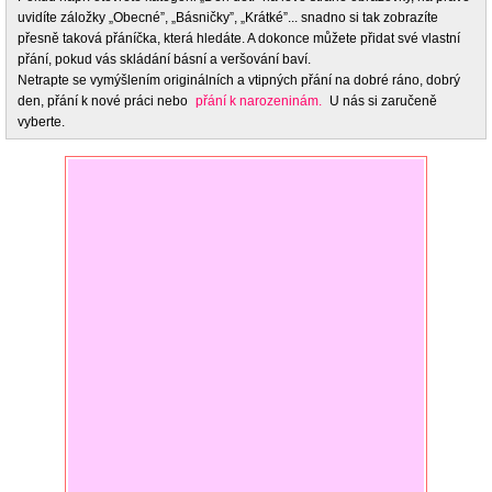
uvidíte záložky „Obecné”, „Básničky”, „Krátké”... snadno si tak zobrazíte
přesně taková přáníčka, která hledáte. A dokonce můžete přidat své vlastní
přání, pokud vás skládání básní a veršování baví.
Netrapte se vymýšlením originálních a vtipných přání na dobré ráno, dobrý
den, přání k nové práci nebo
přání k narozeninám.
U nás si zaručeně
vyberte.