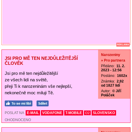
REKLAMA
Narozeniny
JSI PRO MĚ TEN NEJDŮLEŽITĚJŠÍ
» Pro partnera
ČLOVĚK
Přidáno:
11. 2.
2023 - 12:56
Jsi pro mě ten nejdůležitější
Posláno:
1602x
ze všech lidí na světě,
Známka:
2,92
od 1827 lidí
přeji Ti k narozeninám vše nejlepší,
Autor:
© Jiří
nekonečně moc miluji Tě.
Poláček
POSLAT NA
E-MAIL
VODAFONE
T-MOBILE
SLOVENSKO
O2
OHODNOCENO