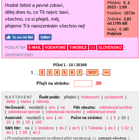
Přidáno:
5. 2.
Hodně štěstí a pevné zdraví,
2023 - 1:09
dělej dnes to, co Tě nejvíc baví,
Posláno:
1573x
všechno, co si přeješ, měj,
Známka:
2,93
od 1795 lidí
přejeme Ti k narozeninám všechno nej!
Autor:
© Jiří
Poláček
POSLAT NA
E-MAIL
VODAFONE
T-MOBILE
SLOVENSKO
O2
OHODNOCENO
Přání 1 - 10 / 30369
1
__
2
_
3
_
4
_
5
_
6
_
7
__
3037
__
>>
Přejít na stránku:
NASTAVENÍ
Řadit podle:
přidání
-|
hodnocení
|
posílanosti
|
délky
|
názvu
|
náhody
Veršované:
nezáleží
-|
ano
|
ne
Filtr obsahu:
odblokovat lechtivé
|
odblokovat sprosté
|
odblokovat nechutné
|
odblokovat drsné
Autorské:
nezáleží
-|
ano
|
ne
Počet na stránku:
1
|
5
|- 10 -|
15
|
30
|
50
|
100
SMS filtr:
ne
-|
1 Vodafone
|
do 2
|
do 5
|
1 T-Mobile
|
do 2
|
1 O2
|
do 2
|
1 SR
|
do 2
( Při současném nastavení se některá přání nezobrazují. ) (
zobrazit všechna
)