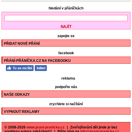
hledání v přáníčkách
zapojte se
PŘIDAT NOVÉ PŘÁNÍ
facebook
PŘÁNÍ-PŘÁNÍČKA.CZ NA FACEBOOKU
reklama
podpořte nás
NAŠE ODKAZY
zrychlete si načítání
VYPNOUT REKLAMY
© 2008-2026
www.prani-pranicka.cz
|
Zveřejňování děl jinde je bez
souhlasu autora zakázáno!!!
|
Pište nám na
info@prani-pranicka.cz