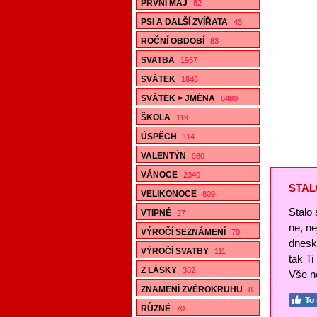
PRVNÍ MÁJ
82
PSI A DALŠÍ ZVÍŘATA
43
ROČNÍ OBDOBÍ
83
SVATBA
1957
SVÁTEK
1846
SVÁTEK > JMÉNA
6480
ŠKOLA
119
ÚSPĚCH
114
VALENTÝN
980
VÁNOCE
2340
STAL
VELIKONOCE
809
Stalo 
VTIPNÉ
27
ne, n
VÝROČÍ SEZNÁMENÍ
70
dnesk
VÝROČÍ SVATBY
111
tak Ti
Z LÁSKY
382
Vše ne
ZNAMENÍ ZVĚROKRUHU
8
RŮZNÉ
70