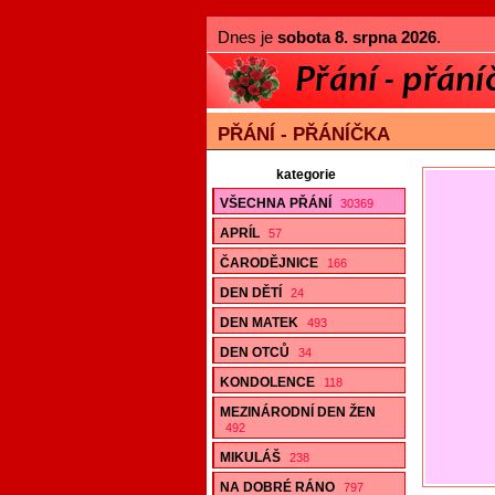
Dnes je
sobota 8. srpna 2026
.
PŘÁNÍ - PŘÁNÍČKA
kategorie
VŠECHNA PŘÁNÍ
30369
APRÍL
57
ČARODĚJNICE
166
DEN DĚTÍ
24
DEN MATEK
493
DEN OTCŮ
34
KONDOLENCE
118
MEZINÁRODNÍ DEN ŽEN
492
MIKULÁŠ
238
NA DOBRÉ RÁNO
797