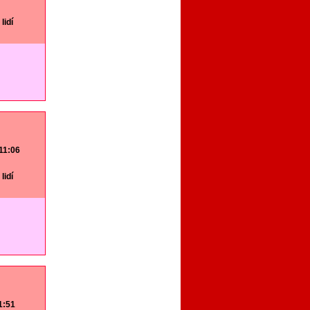
lidí
 11:06
lidí
11:51