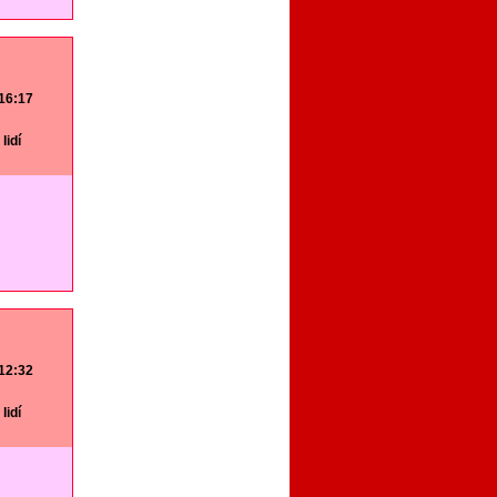
 16:17
lidí
 12:32
lidí