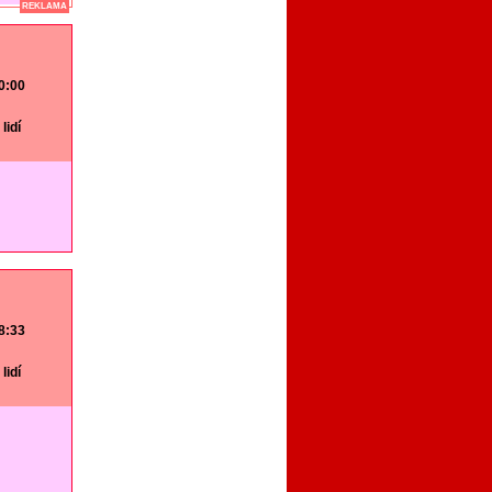
REKLAMA
20:00
lidí
18:33
lidí