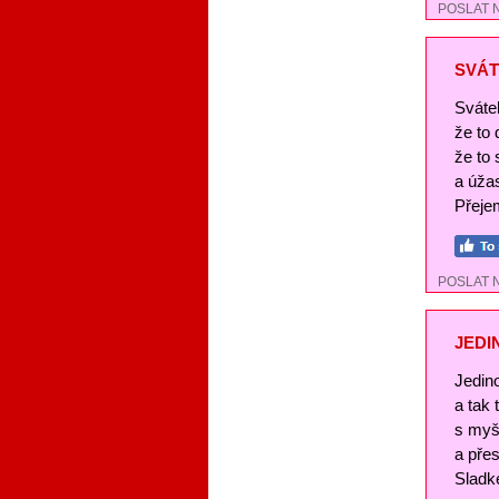
POSLAT 
SVÁT
Svátek
že to
že to 
a úža
Přejem
POSLAT 
JEDI
Jedin
a tak
s myš
a pře
Sladké