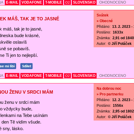
NA
E-MAIL
VODAFONE
T-MOBILE
SLOVENSKO
OHODNOCENO
O2
Svátek
EK MÁŠ, TAK JE TO JASNÉ
» Obecné
Přidáno:
13. 2. 2023 -
 máš, tak je to jasné,
Posláno:
1633x
 dneska bude krásné,
Známka:
2,91 od 1840 
skvěle oslavíš
Autor:
© Jiří Poláček
sně se pobavíš.
e Ti jen to nejlepší.
NA
E-MAIL
VODAFONE
T-MOBILE
SLOVENSKO
OHODNOCENO
O2
Na dobrou noc
NOU ŽENU V SRDCI MÁM
» Pro partnerku
Přidáno:
12. 2. 2023 -
ou ženu v srdci mám
Posláno:
1556x
 to vždycky bude,
Známka:
2,95 od 1802 
lenkami na Tebe usínám
Autor:
© Jiří Poláček
s den Tě vidím všude.
 sny, lásko.