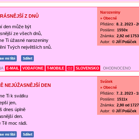
Narozeniny
RÁSNĚJŠÍ Z DNŮ
» Obecné
Přidáno:
8. 2. 2023 - 
í den může být
Posláno:
1550x
ásnější ze všech dnů,
Známka:
2,92 od 1753 
me Ti úžasné narozeniny
Autor:
© Jiří Poláček
nění Tvých největších snů.
NA
E-MAIL
VODAFONE
T-MOBILE
SLOVENSKO
OHODNOCENO
O2
Svátek
Ě NEJÚŽASNĚJŠÍ DEN
» Obecné
Přidáno:
7. 2. 2023 - 
me Ti k svátku
Posláno:
1511x
lepší jen,
Známka:
2,90 od 1727 
š dnes úplně
Autor:
© Jiří Poláček
asnější den.
Tě moc rádi.