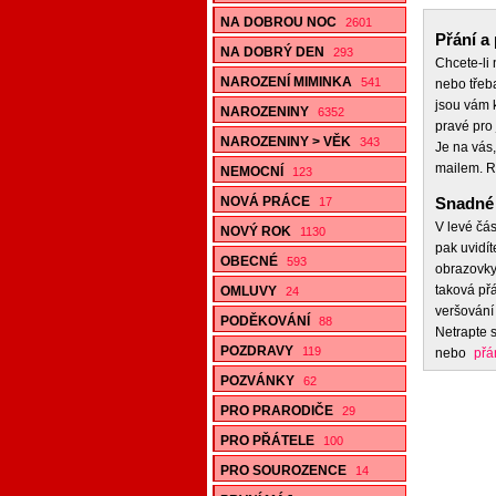
NA DOBROU NOC
2601
Přání a 
NA DOBRÝ DEN
293
Chcete-li
NAROZENÍ MIMINKA
541
nebo třeb
jsou vám k
NAROZENINY
6352
pravé pro 
NAROZENINY > VĚK
343
Je na vás,
mailem. R
NEMOCNÍ
123
NOVÁ PRÁCE
Snadné 
17
V levé čás
NOVÝ ROK
1130
pak uvidít
OBECNÉ
593
obrazovky,
taková přá
OMLUVY
24
veršování 
PODĚKOVÁNÍ
88
Netrapte s
POZDRAVY
119
nebo
přá
POZVÁNKY
62
PRO PRARODIČE
29
PRO PŘÁTELE
100
PRO SOUROZENCE
14