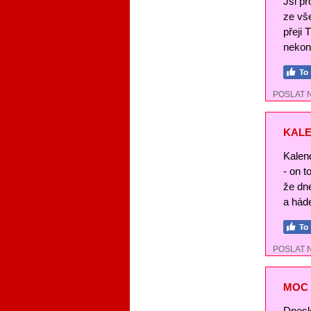
Jsi pr
ze vše
přeji 
nekon
POSLAT 
KALE
Kalend
- on t
že dn
a háde
POSLAT 
MOC 
Dnesk