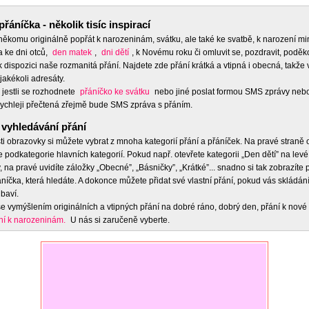
přáníčka - několik tisíc inspirací
 někomu originálně popřát k narozeninám, svátku, ale také ke svatbě, k narození m
a ke dni otců,
den matek
,
dni dětí
, k Novému roku či omluvit se, pozdravit, poděko
 dispozici naše rozmanitá přání. Najdete zde přání krátká a vtipná i obecná, takže 
jakékoli adresáty.
 jestli se rozhodnete
přáníčko ke svátku
nebo jiné poslat formou SMS zprávy nebo
ychleji přečtená zřejmě bude SMS zpráva s přáním.
vyhledávání přání
ti obrazovky si můžete vybrat z mnoha kategorií přání a přáníček. Na pravé straně
e podkategorie hlavních kategorií. Pokud např. otevřete kategorii „Den dětí” na levé
 na pravé uvidíte záložky „Obecné”, „Básničky”, „Krátké”... snadno si tak zobrazíte
níčka, která hledáte. A dokonce můžete přidat své vlastní přání, pokud vás skládán
baví.
e vymýšlením originálních a vtipných přání na dobré ráno, dobrý den, přání k nové 
ní k narozeninám.
U nás si zaručeně vyberte.