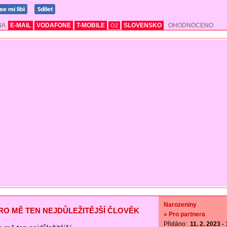
NA
E-MAIL
VODAFONE
T-MOBILE
SLOVENSKO
OHODNOCENO
O2
Narozeniny
PRO MĚ TEN NEJDŮLEŽITĚJŠÍ ČLOVĚK
» Pro partnera
Přidáno:
11. 2. 2023 -