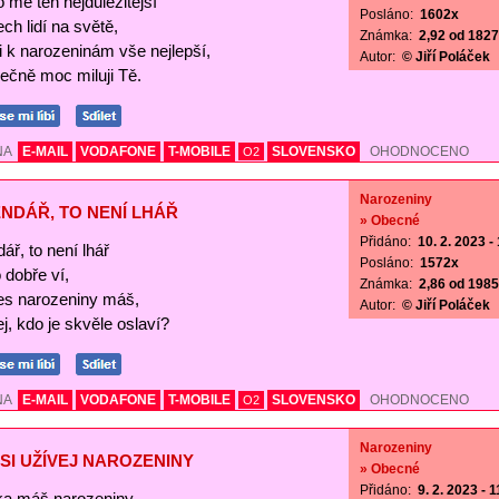
o mě ten nejdůležitější
Posláno:
1602x
ch lidí na světě,
Známka:
2,92 od 1827 
Ti k narozeninám vše nejlepší,
Autor:
© Jiří Poláček
ečně moc miluji Tě.
NA
E-MAIL
VODAFONE
T-MOBILE
SLOVENSKO
OHODNOCENO
O2
Narozeniny
NDÁŘ, TO NENÍ LHÁŘ
» Obecné
Přidáno:
10. 2. 2023 -
ář, to není lhář
Posláno:
1572x
o dobře ví,
Známka:
2,86 od 1985 
es narozeniny máš,
Autor:
© Jiří Poláček
j, kdo je skvěle oslaví?
NA
E-MAIL
VODAFONE
T-MOBILE
SLOVENSKO
OHODNOCENO
O2
Narozeniny
SI UŽÍVEJ NAROZENINY
» Obecné
Přidáno:
9. 2. 2023 - 
a máš narozeniny,