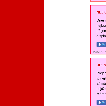
NEJK
Dnešn
nejkr
přeje
a spl
POSLAT 
ÚPLN
Přeje
to nej
ať má
nejúž
Máme 