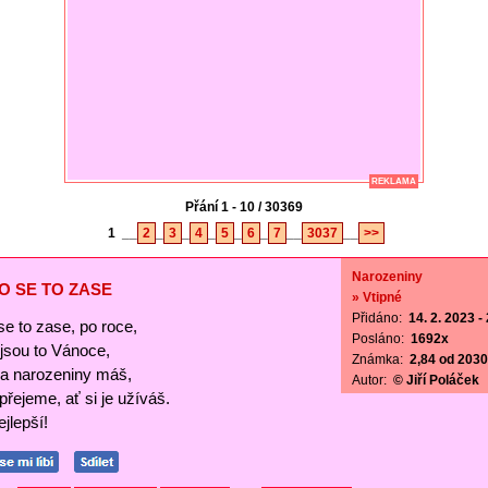
REKLAMA
Přání 1 - 10 / 30369
1
__
2
_
3
_
4
_
5
_
6
_
7
__
3037
__
>>
Narozeniny
O SE TO ZASE
» Vtipné
Přidáno:
14. 2. 2023 -
se to zase, po roce,
Posláno:
1692x
ejsou to Vánoce,
Známka:
2,84 od 2030 
a narozeniny máš,
Autor:
© Jiří Poláček
 přejeme, ať si je užíváš.
jlepší!