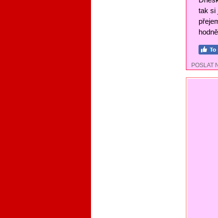
tak si
přejem
hodně 
POSLAT 