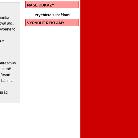
NAŠE ODKAZY
zrychlete si načítání
iminka
VYPNOUT REKLAMY
vat atd.,
vyberte to
 e-
 obrazovky
 straně
 přesně
í básní a
práci