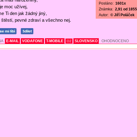
Posláno:
1601x
 je moc užívej,
Známka:
2,91 od 1855 
e Ti den jak žádný jiný,
Autor:
© Jiří Poláček
štěstí, pevné zdraví a všechno nej.
NA
E-MAIL
VODAFONE
T-MOBILE
SLOVENSKO
OHODNOCENO
O2