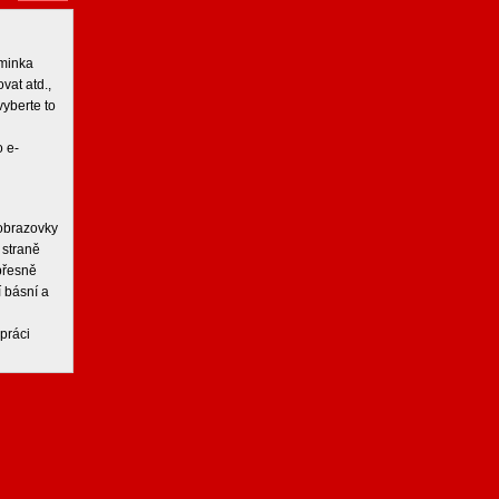
iminka
vat atd.,
vyberte to
 e-
 obrazovky
 straně
 přesně
í básní a
práci