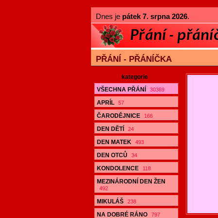
Dnes je
pátek 7. srpna 2026
.
PŘÁNÍ - PŘÁNÍČKA
kategorie
VŠECHNA PŘÁNÍ
30369
APRÍL
57
ČARODĚJNICE
166
DEN DĚTÍ
24
DEN MATEK
493
DEN OTCŮ
34
KONDOLENCE
118
MEZINÁRODNÍ DEN ŽEN
492
MIKULÁŠ
238
NA DOBRÉ RÁNO
797