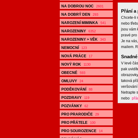
NA DOBROU NOC
2601
Přání a 
NA DOBRÝ DEN
293
Chcete-li
NAROZENÍ MIMINKA
541
nebo třeb
jsou vám k
NAROZENINY
6352
pravé pro 
NAROZENINY > VĚK
343
Je na vás,
mailem. R
NEMOCNÍ
123
NOVÁ PRÁCE
Snadné 
17
V levé čás
NOVÝ ROK
1130
pak uvidít
OBECNÉ
593
obrazovky,
taková přá
OMLUVY
24
veršování 
PODĚKOVÁNÍ
88
Netrapte s
POZDRAVY
119
nebo
přá
POZVÁNKY
62
PRO PRARODIČE
29
PRO PŘÁTELE
100
PRO SOUROZENCE
14