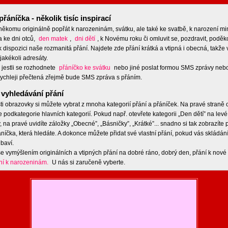
přáníčka - několik tisíc inspirací
 někomu originálně popřát k narozeninám, svátku, ale také ke svatbě, k narození m
a ke dni otců,
den matek
,
dni dětí
, k Novému roku či omluvit se, pozdravit, poděko
 dispozici naše rozmanitá přání. Najdete zde přání krátká a vtipná i obecná, takže 
jakékoli adresáty.
 jestli se rozhodnete
přáníčko ke svátku
nebo jiné poslat formou SMS zprávy nebo
ychleji přečtená zřejmě bude SMS zpráva s přáním.
vyhledávání přání
ti obrazovky si můžete vybrat z mnoha kategorií přání a přáníček. Na pravé straně
e podkategorie hlavních kategorií. Pokud např. otevřete kategorii „Den dětí” na levé
 na pravé uvidíte záložky „Obecné”, „Básničky”, „Krátké”... snadno si tak zobrazíte
níčka, která hledáte. A dokonce můžete přidat své vlastní přání, pokud vás skládán
baví.
e vymýšlením originálních a vtipných přání na dobré ráno, dobrý den, přání k nové 
ní k narozeninám.
U nás si zaručeně vyberte.