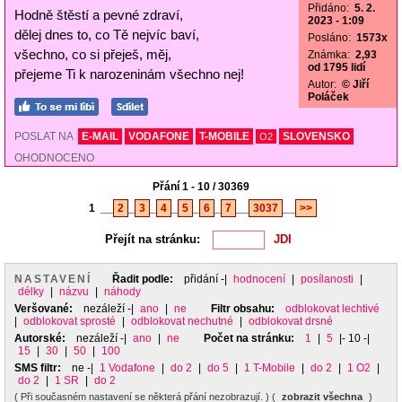
Přidáno:
5. 2.
Hodně štěstí a pevné zdraví,
2023 - 1:09
dělej dnes to, co Tě nejvíc baví,
Posláno:
1573x
všechno, co si přeješ, měj,
Známka:
2,93
od 1795 lidí
přejeme Ti k narozeninám všechno nej!
Autor:
© Jiří
Poláček
POSLAT NA
E-MAIL
VODAFONE
T-MOBILE
SLOVENSKO
O2
OHODNOCENO
Přání 1 - 10 / 30369
1
__
2
_
3
_
4
_
5
_
6
_
7
__
3037
__
>>
Přejít na stránku:
NASTAVENÍ
Řadit podle:
přidání
-|
hodnocení
|
posílanosti
|
délky
|
názvu
|
náhody
Veršované:
nezáleží
-|
ano
|
ne
Filtr obsahu:
odblokovat lechtivé
|
odblokovat sprosté
|
odblokovat nechutné
|
odblokovat drsné
Autorské:
nezáleží
-|
ano
|
ne
Počet na stránku:
1
|
5
|- 10 -|
15
|
30
|
50
|
100
SMS filtr:
ne
-|
1 Vodafone
|
do 2
|
do 5
|
1 T-Mobile
|
do 2
|
1 O2
|
do 2
|
1 SR
|
do 2
( Při současném nastavení se některá přání nezobrazují. ) (
zobrazit všechna
)