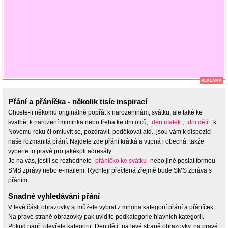
REKLAMA
Přání a přáníčka - několik tisíc inspirací
Chcete-li někomu originálně popřát k narozeninám, svátku, ale také ke
svatbě, k narození miminka nebo třeba ke dni otců,
den matek
,
dni dětí
, k
Novému roku či omluvit se, pozdravit, poděkovat atd., jsou vám k dispozici
naše rozmanitá přání. Najdete zde přání krátká a vtipná i obecná, takže
vyberte to pravé pro jakékoli adresáty.
Je na vás, jestli se rozhodnete
přáníčko ke svátku
nebo jiné poslat formou
SMS zprávy nebo e-mailem. Rychleji přečtená zřejmě bude SMS zpráva s
přáním.
Snadné vyhledávání přání
V levé části obrazovky si můžete vybrat z mnoha kategorií přání a přáníček.
Na pravé straně obrazovky pak uvidíte podkategorie hlavních kategorií.
Pokud např. otevřete kategorii „Den dětí” na levé straně obrazovky, na pravé