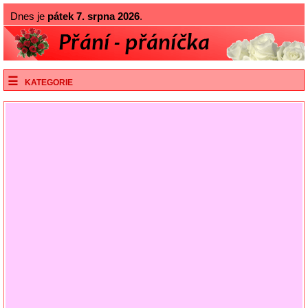
Dnes je
pátek 7. srpna 2026
.
KATEGORIE