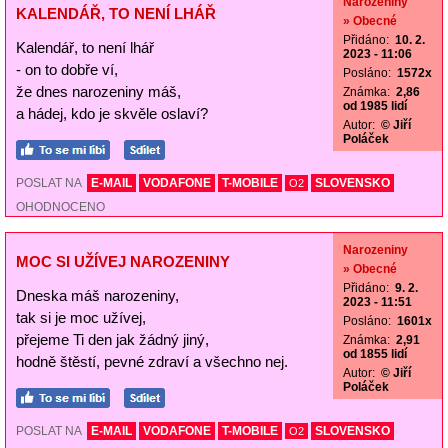
Narozeniny
KALENDÁŘ, TO NENÍ LHÁŘ
» Obecné
Přidáno:
10. 2.
Kalendář, to není lhář
2023 - 11:06
- on to dobře ví,
Posláno:
1572x
že dnes narozeniny máš,
Známka:
2,86
od 1985 lidí
a hádej, kdo je skvěle oslaví?
Autor:
© Jiří
Poláček
POSLAT NA
E-MAIL
VODAFONE
T-MOBILE
SLOVENSKO
O2
OHODNOCENO
Narozeniny
MOC SI UŽÍVEJ NAROZENINY
» Obecné
Přidáno:
9. 2.
Dneska máš narozeniny,
2023 - 11:51
tak si je moc užívej,
Posláno:
1601x
přejeme Ti den jak žádný jiný,
Známka:
2,91
od 1855 lidí
hodně štěstí, pevné zdraví a všechno nej.
Autor:
© Jiří
Poláček
POSLAT NA
E-MAIL
VODAFONE
T-MOBILE
SLOVENSKO
O2