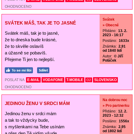
OHODNOCENO
Svátek
SVÁTEK MÁŠ, TAK JE TO JASNÉ
» Obecné
Přidáno:
13. 2.
Svátek máš, tak je to jasné,
2023 - 16:17
že to dneska bude krásné,
Posláno:
1633x
že to skvěle oslavíš
Známka:
2,91
od 1840 lidí
a úžasně se pobavíš.
Autor:
© Jiří
Přejeme Ti jen to nejlepší.
Poláček
POSLAT NA
E-MAIL
VODAFONE
T-MOBILE
SLOVENSKO
O2
OHODNOCENO
Na dobrou noc
JEDINOU ŽENU V SRDCI MÁM
» Pro partnerku
Přidáno:
12. 2.
Jedinou ženu v srdci mám
2023 - 12:32
a tak to vždycky bude,
Posláno:
1556x
s myšlenkami na Tebe usínám
Známka:
2,95
od 1802 lidí
a přes den Tě vidím všude.