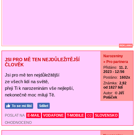
REKLAMA
Narozeniny
JSI PRO MĚ TEN NEJDŮLEŽITĚJŠÍ
» Pro partnera
ČLOVĚK
Přidáno:
11. 2.
2023 - 12:56
Jsi pro mě ten nejdůležitější
Posláno:
1602x
ze všech lidí na světě,
Známka:
2,92
od 1827 lidí
přeji Ti k narozeninám vše nejlepší,
Autor:
© Jiří
nekonečně moc miluji Tě.
Poláček
POSLAT NA
E-MAIL
VODAFONE
T-MOBILE
SLOVENSKO
O2
OHODNOCENO