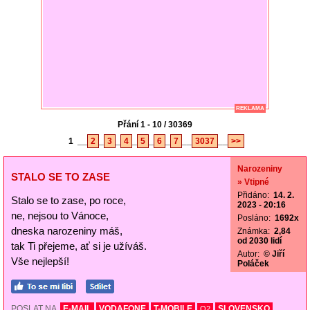
REKLAMA
Přání 1 - 10 / 30369
1
__
2
_
3
_
4
_
5
_
6
_
7
__
3037
__
>>
Narozeniny
STALO SE TO ZASE
» Vtipné
Přidáno:
14. 2.
Stalo se to zase, po roce,
2023 - 20:16
ne, nejsou to Vánoce,
Posláno:
1692x
dneska narozeniny máš,
Známka:
2,84
od 2030 lidí
tak Ti přejeme, ať si je užíváš.
Autor:
© Jiří
Vše nejlepší!
Poláček
POSLAT NA
E-MAIL
VODAFONE
T-MOBILE
SLOVENSKO
O2