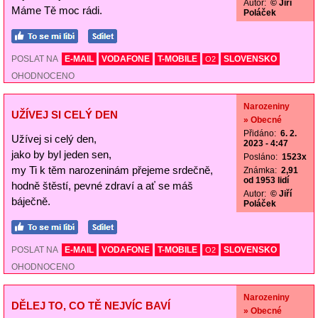
Autor:
© Jiří
Máme Tě moc rádi.
Poláček
POSLAT NA
E-MAIL
VODAFONE
T-MOBILE
SLOVENSKO
O2
OHODNOCENO
Narozeniny
UŽÍVEJ SI CELÝ DEN
» Obecné
Přidáno:
6. 2.
Užívej si celý den,
2023 - 4:47
jako by byl jeden sen,
Posláno:
1523x
my Ti k těm narozeninám přejeme srdečně,
Známka:
2,91
od 1953 lidí
hodně štěstí, pevné zdraví a ať se máš
Autor:
© Jiří
báječně.
Poláček
POSLAT NA
E-MAIL
VODAFONE
T-MOBILE
SLOVENSKO
O2
OHODNOCENO
Narozeniny
DĚLEJ TO, CO TĚ NEJVÍC BAVÍ
» Obecné