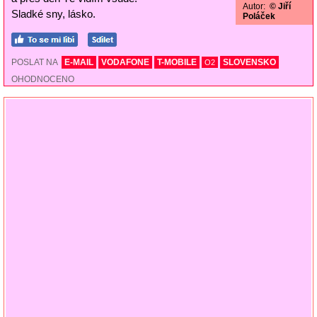
Autor:
© Jiří
Sladké sny, lásko.
Poláček
POSLAT NA
E-MAIL
VODAFONE
T-MOBILE
SLOVENSKO
O2
OHODNOCENO