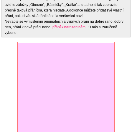
uvidíte záložky „Obecné”, „Básničky”, „Krátké”... snadno si tak zobrazíte
přesně taková přáníčka, která hledáte. A dokonce můžete přidat své vlastní
přání, pokud vás skládání básní a veršování baví.
Netrapte se vymýšlením originálních a vtipných přání na dobré ráno, dobrý
den, přání k nové práci nebo
přání k narozeninám.
U nás si zaručeně
vyberte.