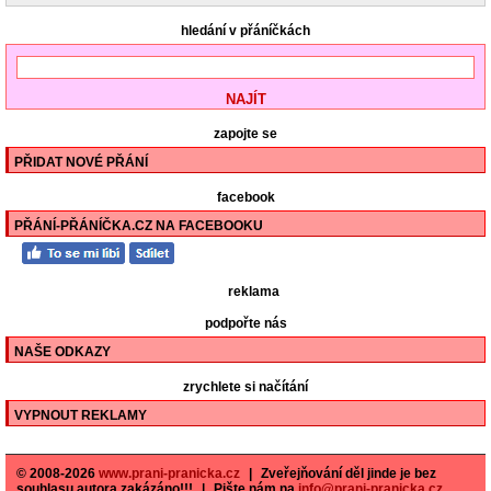
hledání v přáníčkách
zapojte se
PŘIDAT NOVÉ PŘÁNÍ
facebook
PŘÁNÍ-PŘÁNÍČKA.CZ NA FACEBOOKU
reklama
podpořte nás
NAŠE ODKAZY
zrychlete si načítání
VYPNOUT REKLAMY
© 2008-2026
www.prani-pranicka.cz
|
Zveřejňování děl jinde je bez
souhlasu autora zakázáno!!!
|
Pište nám na
info@prani-pranicka.cz