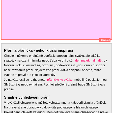
REKLAMA
Přání a přáníčka - několik tisíc inspirací
Chcete-li někomu originálně popřát k narozeninám, svátku, ale také ke
svatbě, k narození miminka nebo třeba ke dni otců,
den matek
,
dni dětí
, k
Novému roku či omluvit se, pozdravit, poděkovat atd., jsou vám k dispozici
naše rozmanitá přání. Najdete zde přání krátká a vtipná i obecná, takže
vyberte to pravé pro jakékoli adresáty.
Je na vás, jestli se rozhodnete
přáníčko ke svátku
nebo jiné poslat formou
SMS zprávy nebo e-mailem. Rychleji přečtená zřejmě bude SMS zpráva s
přáním.
Snadné vyhledávání přání
V levé části obrazovky si můžete vybrat z mnoha kategorií přání a přáníček.
Na pravé straně obrazovky pak uvidíte podkategorie hlavních kategorií.
Pokud např. otevřete kategorii „Den dětí” na levé straně obrazovky, na pravé