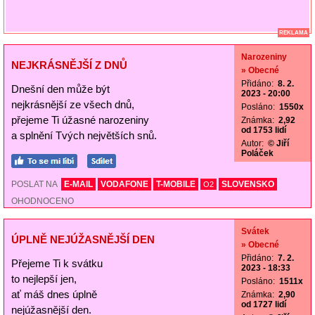
REKLAMA
Narozeniny
NEJKRÁSNĚJŠÍ Z DNŮ
» Obecné
Přidáno:
8. 2.
Dnešní den může být
2023 - 20:00
nejkrásnější ze všech dnů,
Posláno:
1550x
přejeme Ti úžasné narozeniny
Známka:
2,92
od 1753 lidí
a splnění Tvých největších snů.
Autor:
© Jiří
Poláček
POSLAT NA
E-MAIL
VODAFONE
T-MOBILE
SLOVENSKO
O2
OHODNOCENO
Svátek
ÚPLNĚ NEJÚŽASNĚJŠÍ DEN
» Obecné
Přidáno:
7. 2.
Přejeme Ti k svátku
2023 - 18:33
to nejlepší jen,
Posláno:
1511x
ať máš dnes úplně
Známka:
2,90
od 1727 lidí
nejúžasnější den.