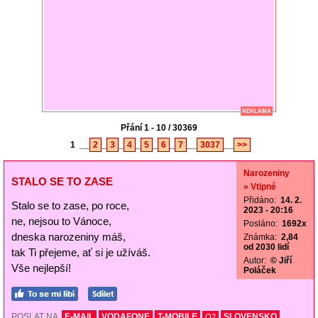
REKLAMA
Přání 1 - 10 / 30369
1
__
2
_
3
_
4
_
5
_
6
_
7
__
3037
__
>>
Narozeniny
STALO SE TO ZASE
» Vtipné
Přidáno:
14. 2.
Stalo se to zase, po roce,
2023 - 20:16
ne, nejsou to Vánoce,
Posláno:
1692x
dneska narozeniny máš,
Známka:
2,84
od 2030 lidí
tak Ti přejeme, ať si je užíváš.
Autor:
© Jiří
Vše nejlepší!
Poláček
POSLAT NA
E-MAIL
VODAFONE
T-MOBILE
SLOVENSKO
O2