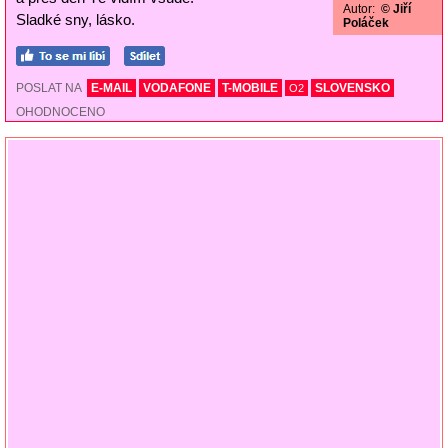
Autor:
© Jiří
Sladké sny, lásko.
Poláček
POSLAT NA
E-MAIL
VODAFONE
T-MOBILE
SLOVENSKO
O2
OHODNOCENO