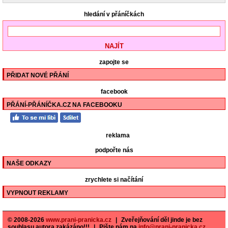
hledání v přáníčkách
zapojte se
PŘIDAT NOVÉ PŘÁNÍ
facebook
PŘÁNÍ-PŘÁNÍČKA.CZ NA FACEBOOKU
reklama
podpořte nás
NAŠE ODKAZY
zrychlete si načítání
VYPNOUT REKLAMY
© 2008-2026
www.prani-pranicka.cz
|
Zveřejňování děl jinde je bez
souhlasu autora zakázáno!!!
|
Pište nám na
info@prani-pranicka.cz