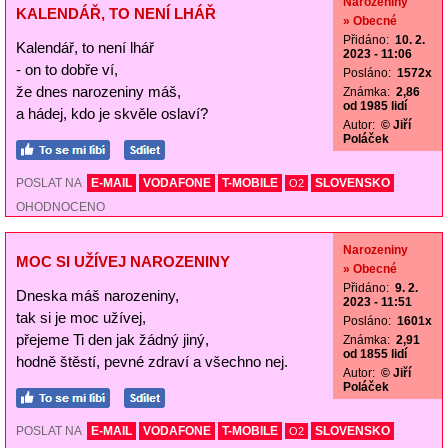
Narozeniny
KALENDÁŘ, TO NENÍ LHÁŘ
» Obecné
Přidáno:
10. 2.
Kalendář, to není lhář
2023 - 11:06
- on to dobře ví,
Posláno:
1572x
že dnes narozeniny máš,
Známka:
2,86
od 1985 lidí
a hádej, kdo je skvěle oslaví?
Autor:
© Jiří
Poláček
POSLAT NA
E-MAIL
VODAFONE
T-MOBILE
SLOVENSKO
O2
OHODNOCENO
Narozeniny
MOC SI UŽÍVEJ NAROZENINY
» Obecné
Přidáno:
9. 2.
Dneska máš narozeniny,
2023 - 11:51
tak si je moc užívej,
Posláno:
1601x
přejeme Ti den jak žádný jiný,
Známka:
2,91
od 1855 lidí
hodně štěstí, pevné zdraví a všechno nej.
Autor:
© Jiří
Poláček
POSLAT NA
E-MAIL
VODAFONE
T-MOBILE
SLOVENSKO
O2