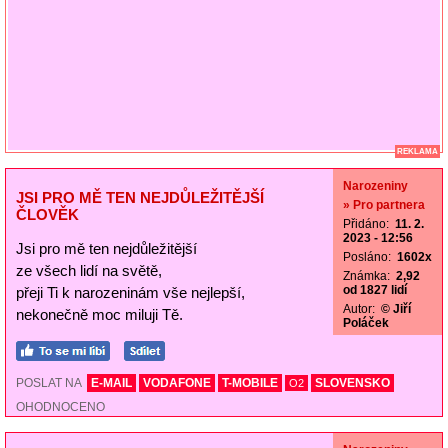
REKLAMA
Narozeniny
JSI PRO MĚ TEN NEJDŮLEŽITĚJŠÍ
» Pro partnera
ČLOVĚK
Přidáno:
11. 2.
2023 - 12:56
Jsi pro mě ten nejdůležitější
Posláno:
1602x
ze všech lidí na světě,
Známka:
2,92
od 1827 lidí
přeji Ti k narozeninám vše nejlepší,
Autor:
© Jiří
nekonečně moc miluji Tě.
Poláček
POSLAT NA
E-MAIL
VODAFONE
T-MOBILE
SLOVENSKO
O2
OHODNOCENO