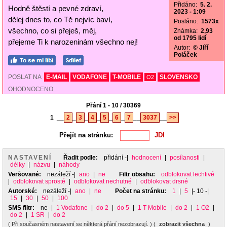
Přidáno:
5. 2.
Hodně štěstí a pevné zdraví,
2023 - 1:09
dělej dnes to, co Tě nejvíc baví,
Posláno:
1573x
všechno, co si přeješ, měj,
Známka:
2,93
od 1795 lidí
přejeme Ti k narozeninám všechno nej!
Autor:
© Jiří
Poláček
POSLAT NA
E-MAIL
VODAFONE
T-MOBILE
SLOVENSKO
O2
OHODNOCENO
Přání 1 - 10 / 30369
1
__
2
_
3
_
4
_
5
_
6
_
7
__
3037
__
>>
Přejít na stránku:
NASTAVENÍ
Řadit podle:
přidání
-|
hodnocení
|
posílanosti
|
délky
|
názvu
|
náhody
Veršované:
nezáleží
-|
ano
|
ne
Filtr obsahu:
odblokovat lechtivé
|
odblokovat sprosté
|
odblokovat nechutné
|
odblokovat drsné
Autorské:
nezáleží
-|
ano
|
ne
Počet na stránku:
1
|
5
|- 10 -|
15
|
30
|
50
|
100
SMS filtr:
ne
-|
1 Vodafone
|
do 2
|
do 5
|
1 T-Mobile
|
do 2
|
1 O2
|
do 2
|
1 SR
|
do 2
( Při současném nastavení se některá přání nezobrazují. ) (
zobrazit všechna
)