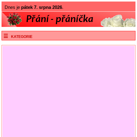
Dnes je
pátek 7. srpna 2026
.
KATEGORIE