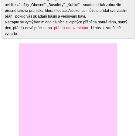
uvidíte záložky „Obecné”, „Básničky”, „Krátké”... snadno si tak zobrazíte
přesně taková přáníčka, která hledáte. A dokonce můžete přidat své vlastní
přání, pokud vás skládání básní a veršování baví.
Netrapte se vymýšlením originálních a vtipných přání na dobré ráno, dobrý
den, přání k nové práci nebo
přání k narozeninám.
U nás si zaručeně
vyberte.