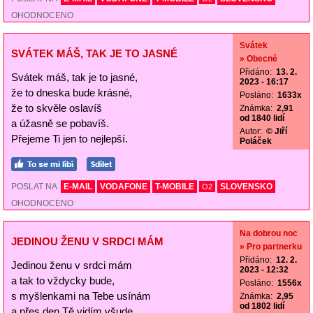
OHODNOCENO
Svátek
SVÁTEK MÁŠ, TAK JE TO JASNÉ
» Obecné
Přidáno:
13. 2.
Svátek máš, tak je to jasné,
2023 - 16:17
že to dneska bude krásné,
Posláno:
1633x
že to skvěle oslavíš
Známka:
2,91
od 1840 lidí
a úžasně se pobavíš.
Autor:
© Jiří
Přejeme Ti jen to nejlepší.
Poláček
POSLAT NA
E-MAIL
VODAFONE
T-MOBILE
SLOVENSKO
O2
OHODNOCENO
Na dobrou noc
JEDINOU ŽENU V SRDCI MÁM
» Pro partnerku
Přidáno:
12. 2.
Jedinou ženu v srdci mám
2023 - 12:32
a tak to vždycky bude,
Posláno:
1556x
s myšlenkami na Tebe usínám
Známka:
2,95
od 1802 lidí
a přes den Tě vidím všude.