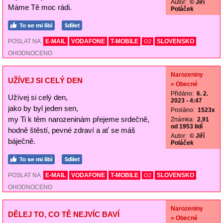
Autor:
© Jiří
Máme Tě moc rádi.
Poláček
POSLAT NA
E-MAIL
VODAFONE
T-MOBILE
SLOVENSKO
O2
OHODNOCENO
Narozeniny
UŽÍVEJ SI CELÝ DEN
» Obecné
Přidáno:
6. 2.
Užívej si celý den,
2023 - 4:47
jako by byl jeden sen,
Posláno:
1523x
my Ti k těm narozeninám přejeme srdečně,
Známka:
2,91
od 1953 lidí
hodně štěstí, pevné zdraví a ať se máš
Autor:
© Jiří
báječně.
Poláček
POSLAT NA
E-MAIL
VODAFONE
T-MOBILE
SLOVENSKO
O2
OHODNOCENO
Narozeniny
DĚLEJ TO, CO TĚ NEJVÍC BAVÍ
» Obecné