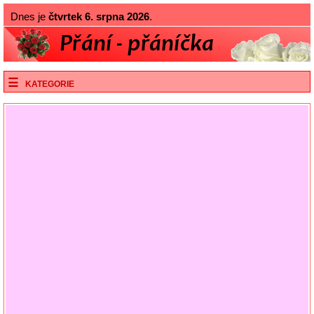
Dnes je
čtvrtek 6. srpna 2026
.
KATEGORIE