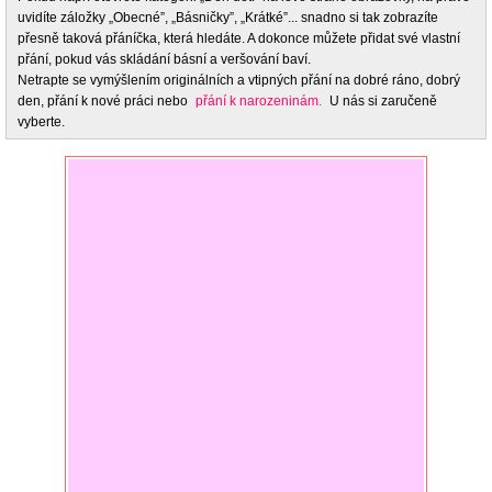
uvidíte záložky „Obecné”, „Básničky”, „Krátké”... snadno si tak zobrazíte
přesně taková přáníčka, která hledáte. A dokonce můžete přidat své vlastní
přání, pokud vás skládání básní a veršování baví.
Netrapte se vymýšlením originálních a vtipných přání na dobré ráno, dobrý
den, přání k nové práci nebo
přání k narozeninám.
U nás si zaručeně
vyberte.