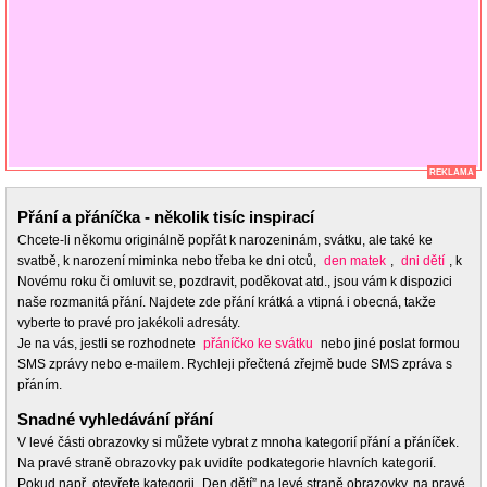
REKLAMA
Přání a přáníčka - několik tisíc inspirací
Chcete-li někomu originálně popřát k narozeninám, svátku, ale také ke
svatbě, k narození miminka nebo třeba ke dni otců,
den matek
,
dni dětí
, k
Novému roku či omluvit se, pozdravit, poděkovat atd., jsou vám k dispozici
naše rozmanitá přání. Najdete zde přání krátká a vtipná i obecná, takže
vyberte to pravé pro jakékoli adresáty.
Je na vás, jestli se rozhodnete
přáníčko ke svátku
nebo jiné poslat formou
SMS zprávy nebo e-mailem. Rychleji přečtená zřejmě bude SMS zpráva s
přáním.
Snadné vyhledávání přání
V levé části obrazovky si můžete vybrat z mnoha kategorií přání a přáníček.
Na pravé straně obrazovky pak uvidíte podkategorie hlavních kategorií.
Pokud např. otevřete kategorii „Den dětí” na levé straně obrazovky, na pravé