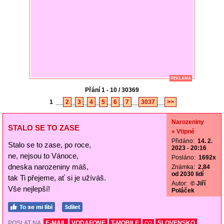
REKLAMA
Přání 1 - 10 / 30369
1
__
2
_
3
_
4
_
5
_
6
_
7
__
3037
__
>>
Narozeniny
STALO SE TO ZASE
» Vtipné
Přidáno:
14. 2.
Stalo se to zase, po roce,
2023 - 20:16
ne, nejsou to Vánoce,
Posláno:
1692x
dneska narozeniny máš,
Známka:
2,84
od 2030 lidí
tak Ti přejeme, ať si je užíváš.
Autor:
© Jiří
Vše nejlepší!
Poláček
POSLAT NA
E-MAIL
VODAFONE
T-MOBILE
SLOVENSKO
O2