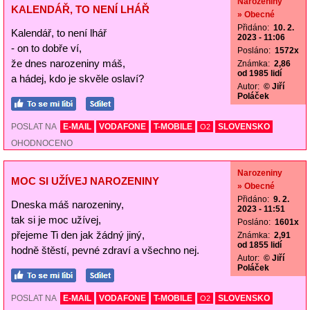
Narozeniny
KALENDÁŘ, TO NENÍ LHÁŘ
» Obecné
Přidáno:
10. 2.
Kalendář, to není lhář
2023 - 11:06
- on to dobře ví,
Posláno:
1572x
že dnes narozeniny máš,
Známka:
2,86
od 1985 lidí
a hádej, kdo je skvěle oslaví?
Autor:
© Jiří
Poláček
POSLAT NA
E-MAIL
VODAFONE
T-MOBILE
SLOVENSKO
O2
OHODNOCENO
Narozeniny
MOC SI UŽÍVEJ NAROZENINY
» Obecné
Přidáno:
9. 2.
Dneska máš narozeniny,
2023 - 11:51
tak si je moc užívej,
Posláno:
1601x
přejeme Ti den jak žádný jiný,
Známka:
2,91
od 1855 lidí
hodně štěstí, pevné zdraví a všechno nej.
Autor:
© Jiří
Poláček
POSLAT NA
E-MAIL
VODAFONE
T-MOBILE
SLOVENSKO
O2