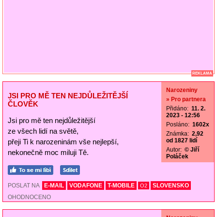
REKLAMA
Narozeniny
JSI PRO MĚ TEN NEJDŮLEŽITĚJŠÍ
» Pro partnera
ČLOVĚK
Přidáno:
11. 2.
2023 - 12:56
Jsi pro mě ten nejdůležitější
Posláno:
1602x
ze všech lidí na světě,
Známka:
2,92
od 1827 lidí
přeji Ti k narozeninám vše nejlepší,
Autor:
© Jiří
nekonečně moc miluji Tě.
Poláček
POSLAT NA
E-MAIL
VODAFONE
T-MOBILE
SLOVENSKO
O2
OHODNOCENO