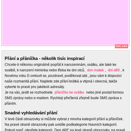
REKLAMA
Přání a přáníčka - několik tisíc inspirací
Chcete-li někomu originálně popřát k narozeninám, svátku, ale také ke
svatbě, k narození miminka nebo třeba ke dni otců,
den matek
,
dni dětí
, k
Novému roku či omluvit se, pozdravit, poděkovat atd., jsou vám k dispozici
naše rozmanitá přání. Najdete zde přání krátká a vtipná i obecná, takže
vyberte to pravé pro jakékoli adresáty.
Je na vás, jestli se rozhodnete
přáníčko ke svátku
nebo jiné poslat formou
SMS zprávy nebo e-mailem. Rychleji přečtená zřejmě bude SMS zpráva s
přáním.
Snadné vyhledávání přání
V levé části obrazovky si můžete vybrat z mnoha kategorií přání a přáníček.
Na pravé straně obrazovky pak uvidíte podkategorie hlavních kategorií.
Pokud např. otevřete kategorii „Den dětí” na levé straně obrazovky, na pravé