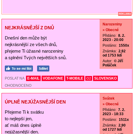
REKLAMA
Narozeniny
NEJKRÁSNĚJŠÍ Z DNŮ
» Obecné
Přidáno:
8. 2.
Dnešní den může být
2023 - 20:00
nejkrásnější ze všech dnů,
Posláno:
1550x
přejeme Ti úžasné narozeniny
Známka:
2,92
od 1753 lidí
a splnění Tvých největších snů.
Autor:
© Jiří
Poláček
POSLAT NA
E-MAIL
VODAFONE
T-MOBILE
SLOVENSKO
O2
OHODNOCENO
Svátek
ÚPLNĚ NEJÚŽASNĚJŠÍ DEN
» Obecné
Přidáno:
7. 2.
Přejeme Ti k svátku
2023 - 18:33
to nejlepší jen,
Posláno:
1511x
ať máš dnes úplně
Známka:
2,90
od 1727 lidí
nejúžasnější den.