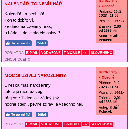
Narozeniny
KALENDÁŘ, TO NENÍ LHÁŘ
» Obecné
Přidáno:
10. 2.
Kalendář, to není lhář
2023 - 11:06
- on to dobře ví,
Posláno:
1572x
že dnes narozeniny máš,
Známka:
2,86
od 1985 lidí
a hádej, kdo je skvěle oslaví?
Autor:
© Jiří
Poláček
POSLAT NA
E-MAIL
VODAFONE
T-MOBILE
SLOVENSKO
O2
OHODNOCENO
Narozeniny
MOC SI UŽÍVEJ NAROZENINY
» Obecné
Přidáno:
9. 2.
Dneska máš narozeniny,
2023 - 11:51
tak si je moc užívej,
Posláno:
1601x
přejeme Ti den jak žádný jiný,
Známka:
2,91
od 1855 lidí
hodně štěstí, pevné zdraví a všechno nej.
Autor:
© Jiří
Poláček
POSLAT NA
E-MAIL
VODAFONE
T-MOBILE
SLOVENSKO
O2