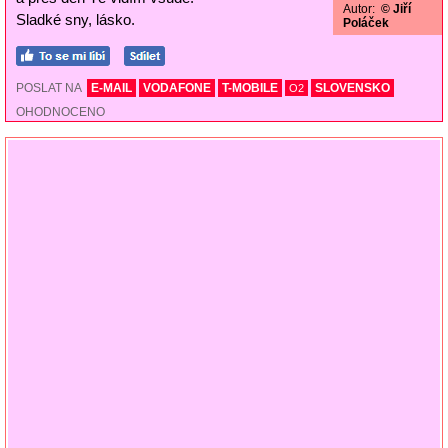
Autor:
© Jiří
Sladké sny, lásko.
Poláček
POSLAT NA
E-MAIL
VODAFONE
T-MOBILE
SLOVENSKO
O2
OHODNOCENO