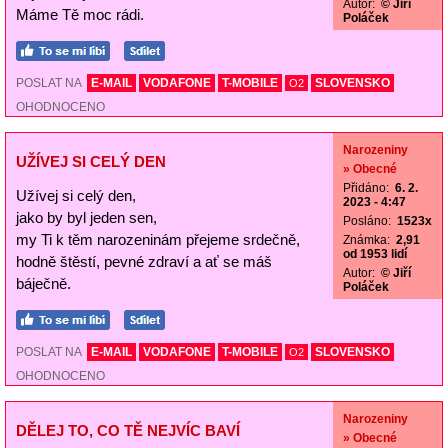
Autor:
© Jiří
Máme Tě moc rádi.
Poláček
POSLAT NA
E-MAIL
VODAFONE
T-MOBILE
SLOVENSKO
O2
OHODNOCENO
Narozeniny
UŽÍVEJ SI CELÝ DEN
» Obecné
Přidáno:
6. 2.
Užívej si celý den,
2023 - 4:47
jako by byl jeden sen,
Posláno:
1523x
my Ti k těm narozeninám přejeme srdečně,
Známka:
2,91
od 1953 lidí
hodně štěstí, pevné zdraví a ať se máš
Autor:
© Jiří
báječně.
Poláček
POSLAT NA
E-MAIL
VODAFONE
T-MOBILE
SLOVENSKO
O2
OHODNOCENO
Narozeniny
DĚLEJ TO, CO TĚ NEJVÍC BAVÍ
» Obecné