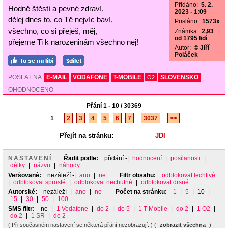
Přidáno:
5. 2.
Hodně štěstí a pevné zdraví,
2023 - 1:09
dělej dnes to, co Tě nejvíc baví,
Posláno:
1573x
všechno, co si přeješ, měj,
Známka:
2,93
od 1795 lidí
přejeme Ti k narozeninám všechno nej!
Autor:
© Jiří
Poláček
POSLAT NA
E-MAIL
VODAFONE
T-MOBILE
SLOVENSKO
O2
OHODNOCENO
Přání 1 - 10 / 30369
1
__
2
_
3
_
4
_
5
_
6
_
7
__
3037
__
>>
Přejít na stránku:
NASTAVENÍ
Řadit podle:
přidání
-|
hodnocení
|
posílanosti
|
délky
|
názvu
|
náhody
Veršované:
nezáleží
-|
ano
|
ne
Filtr obsahu:
odblokovat lechtivé
|
odblokovat sprosté
|
odblokovat nechutné
|
odblokovat drsné
Autorské:
nezáleží
-|
ano
|
ne
Počet na stránku:
1
|
5
|- 10 -|
15
|
30
|
50
|
100
SMS filtr:
ne
-|
1 Vodafone
|
do 2
|
do 5
|
1 T-Mobile
|
do 2
|
1 O2
|
do 2
|
1 SR
|
do 2
( Při současném nastavení se některá přání nezobrazují. ) (
zobrazit všechna
)