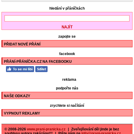
hledání v přáníčkách
zapojte se
PŘIDAT NOVÉ PŘÁNÍ
facebook
PŘÁNÍ-PŘÁNÍČKA.CZ NA FACEBOOKU
reklama
podpořte nás
NAŠE ODKAZY
zrychlete si načítání
VYPNOUT REKLAMY
© 2008-2026
www.prani-pranicka.cz
|
Zveřejňování děl jinde je bez
souhlasu autora zakázáno!!!
|
Pište nám na
info@prani-pranicka.cz