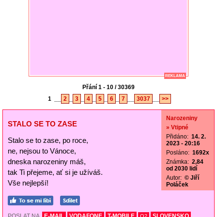
REKLAMA
Přání 1 - 10 / 30369
1
__
2
_
3
_
4
_
5
_
6
_
7
__
3037
__
>>
Narozeniny
STALO SE TO ZASE
» Vtipné
Přidáno:
14. 2.
Stalo se to zase, po roce,
2023 - 20:16
ne, nejsou to Vánoce,
Posláno:
1692x
dneska narozeniny máš,
Známka:
2,84
od 2030 lidí
tak Ti přejeme, ať si je užíváš.
Autor:
© Jiří
Vše nejlepší!
Poláček
POSLAT NA
E-MAIL
VODAFONE
T-MOBILE
SLOVENSKO
O2