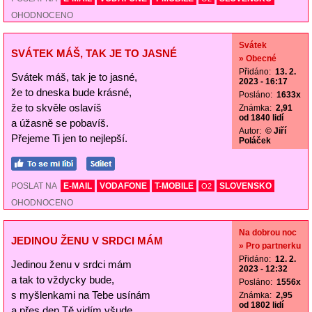
OHODNOCENO
Svátek
SVÁTEK MÁŠ, TAK JE TO JASNÉ
» Obecné
Přidáno:
13. 2.
Svátek máš, tak je to jasné,
2023 - 16:17
že to dneska bude krásné,
Posláno:
1633x
že to skvěle oslavíš
Známka:
2,91
od 1840 lidí
a úžasně se pobavíš.
Autor:
© Jiří
Přejeme Ti jen to nejlepší.
Poláček
POSLAT NA
E-MAIL
VODAFONE
T-MOBILE
SLOVENSKO
O2
OHODNOCENO
Na dobrou noc
JEDINOU ŽENU V SRDCI MÁM
» Pro partnerku
Přidáno:
12. 2.
Jedinou ženu v srdci mám
2023 - 12:32
a tak to vždycky bude,
Posláno:
1556x
s myšlenkami na Tebe usínám
Známka:
2,95
od 1802 lidí
a přes den Tě vidím všude.