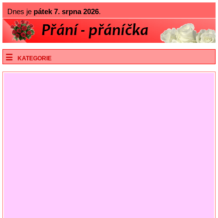
Dnes je
pátek 7. srpna 2026
.
KATEGORIE