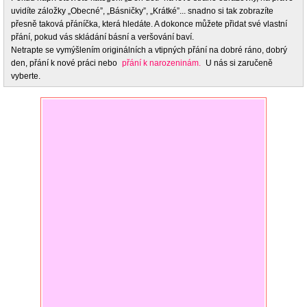
uvidíte záložky „Obecné”, „Básničky”, „Krátké”... snadno si tak zobrazíte
přesně taková přáníčka, která hledáte. A dokonce můžete přidat své vlastní
přání, pokud vás skládání básní a veršování baví.
Netrapte se vymýšlením originálních a vtipných přání na dobré ráno, dobrý
den, přání k nové práci nebo
přání k narozeninám.
U nás si zaručeně
vyberte.