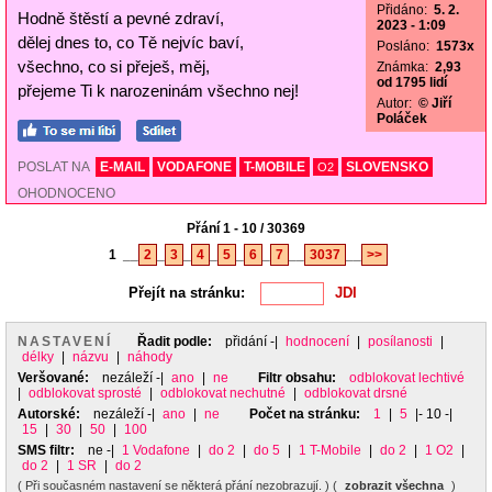
Přidáno:
5. 2.
Hodně štěstí a pevné zdraví,
2023 - 1:09
dělej dnes to, co Tě nejvíc baví,
Posláno:
1573x
všechno, co si přeješ, měj,
Známka:
2,93
od 1795 lidí
přejeme Ti k narozeninám všechno nej!
Autor:
© Jiří
Poláček
POSLAT NA
E-MAIL
VODAFONE
T-MOBILE
SLOVENSKO
O2
OHODNOCENO
Přání 1 - 10 / 30369
1
__
2
_
3
_
4
_
5
_
6
_
7
__
3037
__
>>
Přejít na stránku:
NASTAVENÍ
Řadit podle:
přidání
-|
hodnocení
|
posílanosti
|
délky
|
názvu
|
náhody
Veršované:
nezáleží
-|
ano
|
ne
Filtr obsahu:
odblokovat lechtivé
|
odblokovat sprosté
|
odblokovat nechutné
|
odblokovat drsné
Autorské:
nezáleží
-|
ano
|
ne
Počet na stránku:
1
|
5
|- 10 -|
15
|
30
|
50
|
100
SMS filtr:
ne
-|
1 Vodafone
|
do 2
|
do 5
|
1 T-Mobile
|
do 2
|
1 O2
|
do 2
|
1 SR
|
do 2
( Při současném nastavení se některá přání nezobrazují. ) (
zobrazit všechna
)