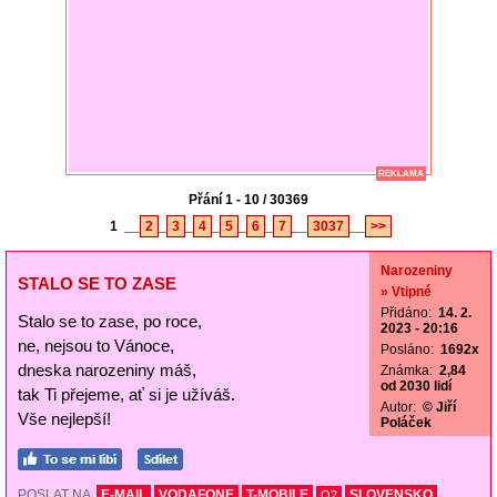
REKLAMA
Přání 1 - 10 / 30369
1
__
2
_
3
_
4
_
5
_
6
_
7
__
3037
__
>>
Narozeniny
STALO SE TO ZASE
» Vtipné
Přidáno:
14. 2.
Stalo se to zase, po roce,
2023 - 20:16
ne, nejsou to Vánoce,
Posláno:
1692x
dneska narozeniny máš,
Známka:
2,84
od 2030 lidí
tak Ti přejeme, ať si je užíváš.
Autor:
© Jiří
Vše nejlepší!
Poláček
POSLAT NA
E-MAIL
VODAFONE
T-MOBILE
SLOVENSKO
O2