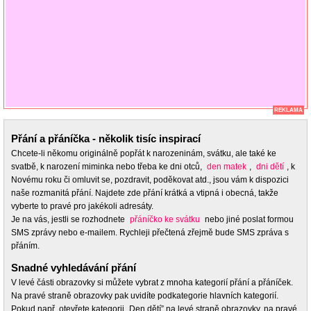
REKLAMA
Přání a přáníčka - několik tisíc inspirací
Chcete-li někomu originálně popřát k narozeninám, svátku, ale také ke
svatbě, k narození miminka nebo třeba ke dni otců,
den matek
,
dni dětí
, k
Novému roku či omluvit se, pozdravit, poděkovat atd., jsou vám k dispozici
naše rozmanitá přání. Najdete zde přání krátká a vtipná i obecná, takže
vyberte to pravé pro jakékoli adresáty.
Je na vás, jestli se rozhodnete
přáníčko ke svátku
nebo jiné poslat formou
SMS zprávy nebo e-mailem. Rychleji přečtená zřejmě bude SMS zpráva s
přáním.
Snadné vyhledávání přání
V levé části obrazovky si můžete vybrat z mnoha kategorií přání a přáníček.
Na pravé straně obrazovky pak uvidíte podkategorie hlavních kategorií.
Pokud např. otevřete kategorii „Den dětí” na levé straně obrazovky, na pravé