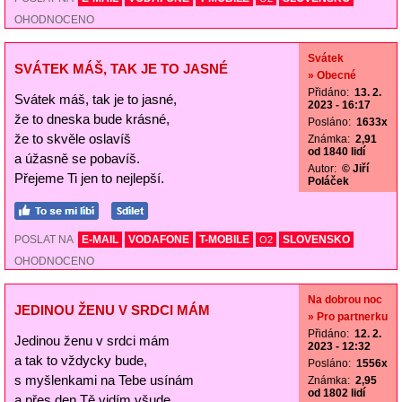
OHODNOCENO
Svátek
SVÁTEK MÁŠ, TAK JE TO JASNÉ
» Obecné
Přidáno:
13. 2.
Svátek máš, tak je to jasné,
2023 - 16:17
že to dneska bude krásné,
Posláno:
1633x
že to skvěle oslavíš
Známka:
2,91
od 1840 lidí
a úžasně se pobavíš.
Autor:
© Jiří
Přejeme Ti jen to nejlepší.
Poláček
POSLAT NA
E-MAIL
VODAFONE
T-MOBILE
SLOVENSKO
O2
OHODNOCENO
Na dobrou noc
JEDINOU ŽENU V SRDCI MÁM
» Pro partnerku
Přidáno:
12. 2.
Jedinou ženu v srdci mám
2023 - 12:32
a tak to vždycky bude,
Posláno:
1556x
s myšlenkami na Tebe usínám
Známka:
2,95
od 1802 lidí
a přes den Tě vidím všude.