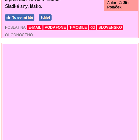
Autor:
© Jiří
Sladké sny, lásko.
Poláček
POSLAT NA
E-MAIL
VODAFONE
T-MOBILE
SLOVENSKO
O2
OHODNOCENO