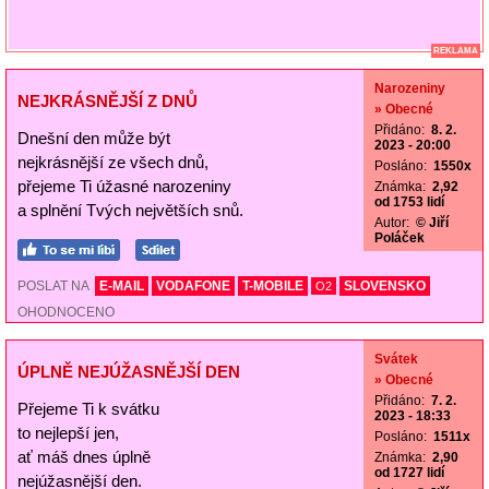
REKLAMA
Narozeniny
NEJKRÁSNĚJŠÍ Z DNŮ
» Obecné
Přidáno:
8. 2.
Dnešní den může být
2023 - 20:00
nejkrásnější ze všech dnů,
Posláno:
1550x
přejeme Ti úžasné narozeniny
Známka:
2,92
od 1753 lidí
a splnění Tvých největších snů.
Autor:
© Jiří
Poláček
POSLAT NA
E-MAIL
VODAFONE
T-MOBILE
SLOVENSKO
O2
OHODNOCENO
Svátek
ÚPLNĚ NEJÚŽASNĚJŠÍ DEN
» Obecné
Přidáno:
7. 2.
Přejeme Ti k svátku
2023 - 18:33
to nejlepší jen,
Posláno:
1511x
ať máš dnes úplně
Známka:
2,90
od 1727 lidí
nejúžasnější den.