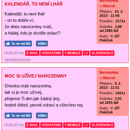
Narozeniny
KALENDÁŘ, TO NENÍ LHÁŘ
» Obecné
Přidáno:
10. 2.
Kalendář, to není lhář
2023 - 11:06
- on to dobře ví,
Posláno:
1572x
že dnes narozeniny máš,
Známka:
2,86
od 1985 lidí
a hádej, kdo je skvěle oslaví?
Autor:
© Jiří
Poláček
POSLAT NA
E-MAIL
VODAFONE
T-MOBILE
SLOVENSKO
O2
OHODNOCENO
Narozeniny
MOC SI UŽÍVEJ NAROZENINY
» Obecné
Přidáno:
9. 2.
Dneska máš narozeniny,
2023 - 11:51
tak si je moc užívej,
Posláno:
1601x
přejeme Ti den jak žádný jiný,
Známka:
2,91
od 1855 lidí
hodně štěstí, pevné zdraví a všechno nej.
Autor:
© Jiří
Poláček
POSLAT NA
E-MAIL
VODAFONE
T-MOBILE
SLOVENSKO
O2