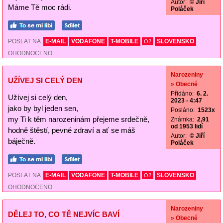
Autor:
© Jiří
Máme Tě moc rádi.
Poláček
POSLAT NA
E-MAIL
VODAFONE
T-MOBILE
SLOVENSKO
O2
OHODNOCENO
Narozeniny
UŽÍVEJ SI CELÝ DEN
» Obecné
Přidáno:
6. 2.
Užívej si celý den,
2023 - 4:47
jako by byl jeden sen,
Posláno:
1523x
my Ti k těm narozeninám přejeme srdečně,
Známka:
2,91
od 1953 lidí
hodně štěstí, pevné zdraví a ať se máš
Autor:
© Jiří
báječně.
Poláček
POSLAT NA
E-MAIL
VODAFONE
T-MOBILE
SLOVENSKO
O2
OHODNOCENO
Narozeniny
DĚLEJ TO, CO TĚ NEJVÍC BAVÍ
» Obecné