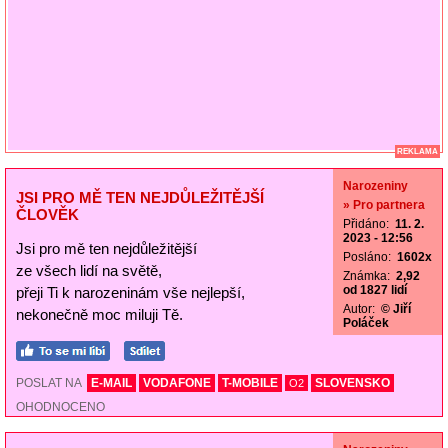
REKLAMA
Narozeniny
JSI PRO MĚ TEN NEJDŮLEŽITĚJŠÍ
» Pro partnera
ČLOVĚK
Přidáno:
11. 2.
2023 - 12:56
Jsi pro mě ten nejdůležitější
Posláno:
1602x
ze všech lidí na světě,
Známka:
2,92
od 1827 lidí
přeji Ti k narozeninám vše nejlepší,
Autor:
© Jiří
nekonečně moc miluji Tě.
Poláček
POSLAT NA
E-MAIL
VODAFONE
T-MOBILE
SLOVENSKO
O2
OHODNOCENO