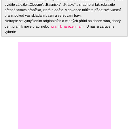
uvidíte záložky „Obecné”, „Básničky”, „Krátké”... snadno si tak zobrazíte
přesně taková přáníčka, která hledáte. A dokonce můžete přidat své vlastní
přání, pokud vás skládání básní a veršování baví.
Netrapte se vymýšlením originálních a vtipných přání na dobré ráno, dobrý
den, přání k nové práci nebo
přání k narozeninám.
U nás si zaručeně
vyberte.