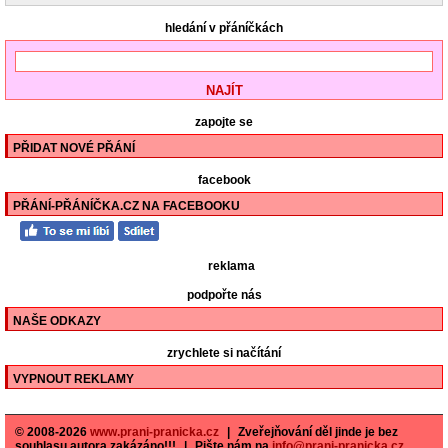
hledání v přáníčkách
zapojte se
PŘIDAT NOVÉ PŘÁNÍ
facebook
PŘÁNÍ-PŘÁNÍČKA.CZ NA FACEBOOKU
reklama
podpořte nás
NAŠE ODKAZY
zrychlete si načítání
VYPNOUT REKLAMY
© 2008-2026
www.prani-pranicka.cz
|
Zveřejňování děl jinde je bez
souhlasu autora zakázáno!!!
|
Pište nám na
info@prani-pranicka.cz