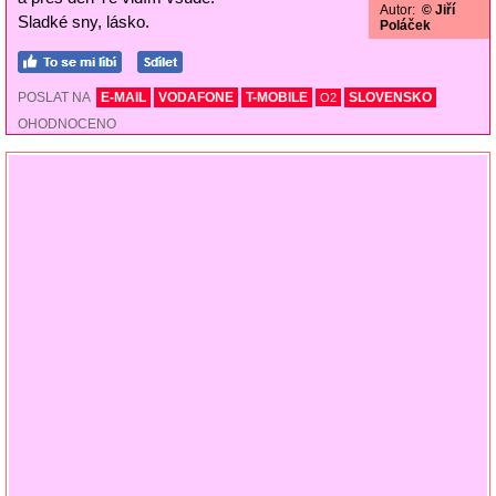
Autor:
© Jiří
Sladké sny, lásko.
Poláček
POSLAT NA
E-MAIL
VODAFONE
T-MOBILE
SLOVENSKO
O2
OHODNOCENO