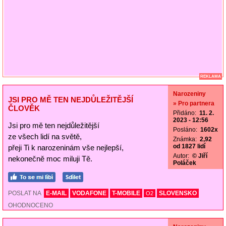
REKLAMA
Narozeniny
JSI PRO MĚ TEN NEJDŮLEŽITĚJŠÍ
» Pro partnera
ČLOVĚK
Přidáno:
11. 2.
2023 - 12:56
Jsi pro mě ten nejdůležitější
Posláno:
1602x
ze všech lidí na světě,
Známka:
2,92
od 1827 lidí
přeji Ti k narozeninám vše nejlepší,
Autor:
© Jiří
nekonečně moc miluji Tě.
Poláček
POSLAT NA
E-MAIL
VODAFONE
T-MOBILE
SLOVENSKO
O2
OHODNOCENO