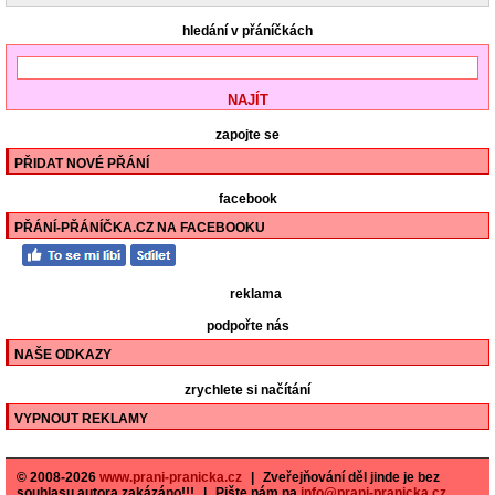
hledání v přáníčkách
zapojte se
PŘIDAT NOVÉ PŘÁNÍ
facebook
PŘÁNÍ-PŘÁNÍČKA.CZ NA FACEBOOKU
reklama
podpořte nás
NAŠE ODKAZY
zrychlete si načítání
VYPNOUT REKLAMY
© 2008-2026
www.prani-pranicka.cz
|
Zveřejňování děl jinde je bez
souhlasu autora zakázáno!!!
|
Pište nám na
info@prani-pranicka.cz