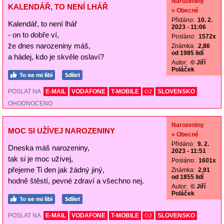
Narozeniny
KALENDÁŘ, TO NENÍ LHÁŘ
» Obecné
Přidáno:
10. 2.
Kalendář, to není lhář
2023 - 11:06
- on to dobře ví,
Posláno:
1572x
že dnes narozeniny máš,
Známka:
2,86
od 1985 lidí
a hádej, kdo je skvěle oslaví?
Autor:
© Jiří
Poláček
POSLAT NA
E-MAIL
VODAFONE
T-MOBILE
SLOVENSKO
O2
OHODNOCENO
Narozeniny
MOC SI UŽÍVEJ NAROZENINY
» Obecné
Přidáno:
9. 2.
Dneska máš narozeniny,
2023 - 11:51
tak si je moc užívej,
Posláno:
1601x
přejeme Ti den jak žádný jiný,
Známka:
2,91
od 1855 lidí
hodně štěstí, pevné zdraví a všechno nej.
Autor:
© Jiří
Poláček
POSLAT NA
E-MAIL
VODAFONE
T-MOBILE
SLOVENSKO
O2