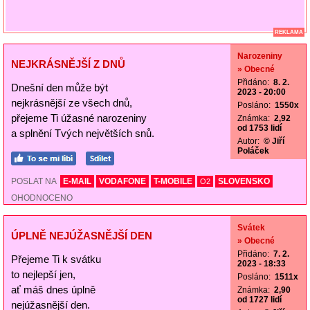
REKLAMA
Narozeniny
NEJKRÁSNĚJŠÍ Z DNŮ
» Obecné
Přidáno:
8. 2.
Dnešní den může být
2023 - 20:00
nejkrásnější ze všech dnů,
Posláno:
1550x
přejeme Ti úžasné narozeniny
Známka:
2,92
od 1753 lidí
a splnění Tvých největších snů.
Autor:
© Jiří
Poláček
POSLAT NA
E-MAIL
VODAFONE
T-MOBILE
SLOVENSKO
O2
OHODNOCENO
Svátek
ÚPLNĚ NEJÚŽASNĚJŠÍ DEN
» Obecné
Přidáno:
7. 2.
Přejeme Ti k svátku
2023 - 18:33
to nejlepší jen,
Posláno:
1511x
ať máš dnes úplně
Známka:
2,90
od 1727 lidí
nejúžasnější den.