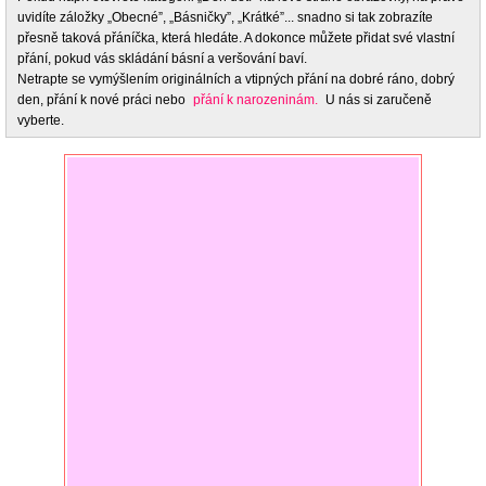
uvidíte záložky „Obecné”, „Básničky”, „Krátké”... snadno si tak zobrazíte
přesně taková přáníčka, která hledáte. A dokonce můžete přidat své vlastní
přání, pokud vás skládání básní a veršování baví.
Netrapte se vymýšlením originálních a vtipných přání na dobré ráno, dobrý
den, přání k nové práci nebo
přání k narozeninám.
U nás si zaručeně
vyberte.