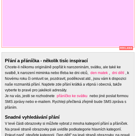
REKLAMA
Přání a přáníčka - několik tisíc inspirací
Chcete-li někomu originálně popřát k narozeninám, svátku, ale také ke
svatbě, k narození miminka nebo třeba ke dni otců,
den matek
,
dni dětí
, k
Novému roku či omluvit se, pozdravit, poděkovat atd., jsou vám k dispozici
naše rozmanitá přání. Najdete zde přání krátká a vtipná i obecná, takže
vyberte to pravé pro jakékoli adresáty.
Je na vás, jestli se rozhodnete
přáníčko ke svátku
nebo jiné poslat formou
SMS zprávy nebo e-mailem. Rychleji přečtená zřejmě bude SMS zpráva s
přáním.
Snadné vyhledávání přání
V levé části obrazovky si můžete vybrat z mnoha kategorií přání a přáníček.
Na pravé straně obrazovky pak uvidíte podkategorie hlavních kategorií.
Pokud např. otevřete kategorii „Den dětí” na levé straně obrazovky, na pravé