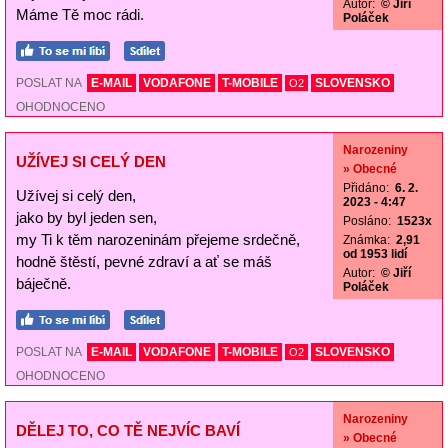
Autor:
© Jiří
Máme Tě moc rádi.
Poláček
POSLAT NA
E-MAIL
VODAFONE
T-MOBILE
SLOVENSKO
O2
OHODNOCENO
Narozeniny
UŽÍVEJ SI CELÝ DEN
» Obecné
Přidáno:
6. 2.
Užívej si celý den,
2023 - 4:47
jako by byl jeden sen,
Posláno:
1523x
my Ti k těm narozeninám přejeme srdečně,
Známka:
2,91
od 1953 lidí
hodně štěstí, pevné zdraví a ať se máš
Autor:
© Jiří
báječně.
Poláček
POSLAT NA
E-MAIL
VODAFONE
T-MOBILE
SLOVENSKO
O2
OHODNOCENO
Narozeniny
DĚLEJ TO, CO TĚ NEJVÍC BAVÍ
» Obecné