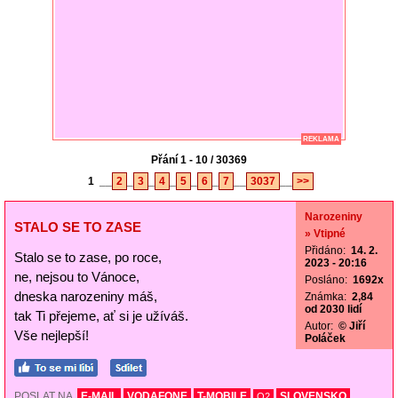
REKLAMA
Přání 1 - 10 / 30369
1
__
2
_
3
_
4
_
5
_
6
_
7
__
3037
__
>>
Narozeniny
STALO SE TO ZASE
» Vtipné
Přidáno:
14. 2.
Stalo se to zase, po roce,
2023 - 20:16
ne, nejsou to Vánoce,
Posláno:
1692x
dneska narozeniny máš,
Známka:
2,84
od 2030 lidí
tak Ti přejeme, ať si je užíváš.
Autor:
© Jiří
Vše nejlepší!
Poláček
POSLAT NA
E-MAIL
VODAFONE
T-MOBILE
SLOVENSKO
O2