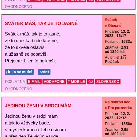
OHODNOCENO
Svátek
SVÁTEK MÁŠ, TAK JE TO JASNÉ
» Obecné
Přidáno:
13. 2.
Svátek máš, tak je to jasné,
2023 - 16:17
že to dneska bude krásné,
Posláno:
1633x
že to skvěle oslavíš
Známka:
2,91
od 1840 lidí
a úžasně se pobavíš.
Autor:
© Jiří
Přejeme Ti jen to nejlepší.
Poláček
POSLAT NA
E-MAIL
VODAFONE
T-MOBILE
SLOVENSKO
O2
OHODNOCENO
Na dobrou noc
JEDINOU ŽENU V SRDCI MÁM
» Pro partnerku
Přidáno:
12. 2.
Jedinou ženu v srdci mám
2023 - 12:32
a tak to vždycky bude,
Posláno:
1556x
s myšlenkami na Tebe usínám
Známka:
2,95
od 1802 lidí
a přes den Tě vidím všude.