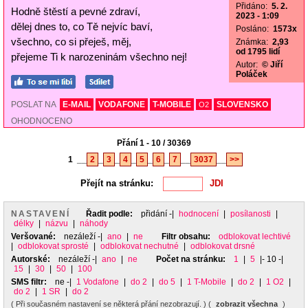
Přidáno:
5. 2.
Hodně štěstí a pevné zdraví,
2023 - 1:09
dělej dnes to, co Tě nejvíc baví,
Posláno:
1573x
všechno, co si přeješ, měj,
Známka:
2,93
od 1795 lidí
přejeme Ti k narozeninám všechno nej!
Autor:
© Jiří
Poláček
POSLAT NA
E-MAIL
VODAFONE
T-MOBILE
SLOVENSKO
O2
OHODNOCENO
Přání 1 - 10 / 30369
1
__
2
_
3
_
4
_
5
_
6
_
7
__
3037
__
>>
Přejít na stránku:
NASTAVENÍ
Řadit podle:
přidání
-|
hodnocení
|
posílanosti
|
délky
|
názvu
|
náhody
Veršované:
nezáleží
-|
ano
|
ne
Filtr obsahu:
odblokovat lechtivé
|
odblokovat sprosté
|
odblokovat nechutné
|
odblokovat drsné
Autorské:
nezáleží
-|
ano
|
ne
Počet na stránku:
1
|
5
|- 10 -|
15
|
30
|
50
|
100
SMS filtr:
ne
-|
1 Vodafone
|
do 2
|
do 5
|
1 T-Mobile
|
do 2
|
1 O2
|
do 2
|
1 SR
|
do 2
( Při současném nastavení se některá přání nezobrazují. ) (
zobrazit všechna
)