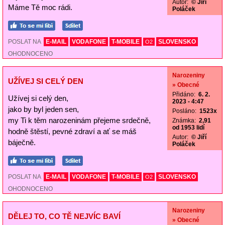
Autor:
© Jiří
Máme Tě moc rádi.
Poláček
POSLAT NA
E-MAIL
VODAFONE
T-MOBILE
SLOVENSKO
O2
OHODNOCENO
Narozeniny
UŽÍVEJ SI CELÝ DEN
» Obecné
Přidáno:
6. 2.
Užívej si celý den,
2023 - 4:47
jako by byl jeden sen,
Posláno:
1523x
my Ti k těm narozeninám přejeme srdečně,
Známka:
2,91
od 1953 lidí
hodně štěstí, pevné zdraví a ať se máš
Autor:
© Jiří
báječně.
Poláček
POSLAT NA
E-MAIL
VODAFONE
T-MOBILE
SLOVENSKO
O2
OHODNOCENO
Narozeniny
DĚLEJ TO, CO TĚ NEJVÍC BAVÍ
» Obecné