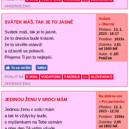
OHODNOCENO
Svátek
SVÁTEK MÁŠ, TAK JE TO JASNÉ
» Obecné
Přidáno:
13. 2.
Svátek máš, tak je to jasné,
2023 - 16:17
že to dneska bude krásné,
Posláno:
1633x
že to skvěle oslavíš
Známka:
2,91
od 1840 lidí
a úžasně se pobavíš.
Autor:
© Jiří
Přejeme Ti jen to nejlepší.
Poláček
POSLAT NA
E-MAIL
VODAFONE
T-MOBILE
SLOVENSKO
O2
OHODNOCENO
Na dobrou noc
JEDINOU ŽENU V SRDCI MÁM
» Pro partnerku
Přidáno:
12. 2.
Jedinou ženu v srdci mám
2023 - 12:32
a tak to vždycky bude,
Posláno:
1556x
s myšlenkami na Tebe usínám
Známka:
2,95
od 1802 lidí
a přes den Tě vidím všude.