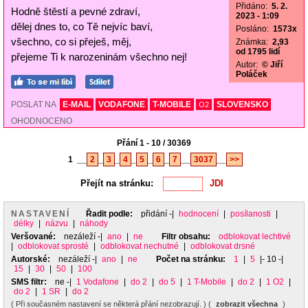
Přidáno:
5. 2.
Hodně štěstí a pevné zdraví,
2023 - 1:09
dělej dnes to, co Tě nejvíc baví,
Posláno:
1573x
všechno, co si přeješ, měj,
Známka:
2,93
od 1795 lidí
přejeme Ti k narozeninám všechno nej!
Autor:
© Jiří
Poláček
POSLAT NA
E-MAIL
VODAFONE
T-MOBILE
SLOVENSKO
O2
OHODNOCENO
Přání 1 - 10 / 30369
1
__
2
_
3
_
4
_
5
_
6
_
7
__
3037
__
>>
Přejít na stránku:
NASTAVENÍ
Řadit podle:
přidání
-|
hodnocení
|
posílanosti
|
délky
|
názvu
|
náhody
Veršované:
nezáleží
-|
ano
|
ne
Filtr obsahu:
odblokovat lechtivé
|
odblokovat sprosté
|
odblokovat nechutné
|
odblokovat drsné
Autorské:
nezáleží
-|
ano
|
ne
Počet na stránku:
1
|
5
|- 10 -|
15
|
30
|
50
|
100
SMS filtr:
ne
-|
1 Vodafone
|
do 2
|
do 5
|
1 T-Mobile
|
do 2
|
1 O2
|
do 2
|
1 SR
|
do 2
( Při současném nastavení se některá přání nezobrazují. ) (
zobrazit všechna
)