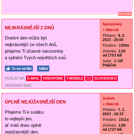
REKLAMA
Narozeniny
NEJKRÁSNĚJŠÍ Z DNŮ
» Obecné
Přidáno:
8. 2.
Dnešní den může být
2023 - 20:00
nejkrásnější ze všech dnů,
Posláno:
1550x
přejeme Ti úžasné narozeniny
Známka:
2,92
od 1753 lidí
a splnění Tvých největších snů.
Autor:
© Jiří
Poláček
POSLAT NA
E-MAIL
VODAFONE
T-MOBILE
SLOVENSKO
O2
OHODNOCENO
Svátek
ÚPLNĚ NEJÚŽASNĚJŠÍ DEN
» Obecné
Přidáno:
7. 2.
Přejeme Ti k svátku
2023 - 18:33
to nejlepší jen,
Posláno:
1511x
ať máš dnes úplně
Známka:
2,90
od 1727 lidí
nejúžasnější den.