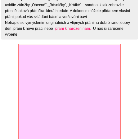
uvidíte záložky „Obecné”, „Básničky”, „Krátké”... snadno si tak zobrazíte
přesně taková přáníčka, která hledáte. A dokonce můžete přidat své vlastní
přání, pokud vás skládání básní a veršování baví.
Netrapte se vymýšlením originálních a vtipných přání na dobré ráno, dobrý
den, přání k nové práci nebo
přání k narozeninám.
U nás si zaručeně
vyberte.