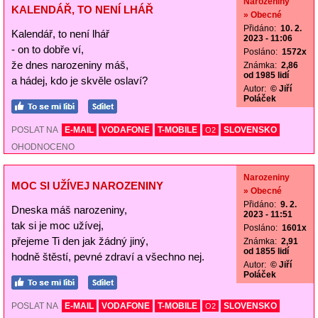
Narozeniny
KALENDÁŘ, TO NENÍ LHÁŘ
» Obecné
Přidáno:
10. 2.
Kalendář, to není lhář
2023 - 11:06
- on to dobře ví,
Posláno:
1572x
že dnes narozeniny máš,
Známka:
2,86
od 1985 lidí
a hádej, kdo je skvěle oslaví?
Autor:
© Jiří
Poláček
POSLAT NA
E-MAIL
VODAFONE
T-MOBILE
SLOVENSKO
O2
OHODNOCENO
Narozeniny
MOC SI UŽÍVEJ NAROZENINY
» Obecné
Přidáno:
9. 2.
Dneska máš narozeniny,
2023 - 11:51
tak si je moc užívej,
Posláno:
1601x
přejeme Ti den jak žádný jiný,
Známka:
2,91
od 1855 lidí
hodně štěstí, pevné zdraví a všechno nej.
Autor:
© Jiří
Poláček
POSLAT NA
E-MAIL
VODAFONE
T-MOBILE
SLOVENSKO
O2