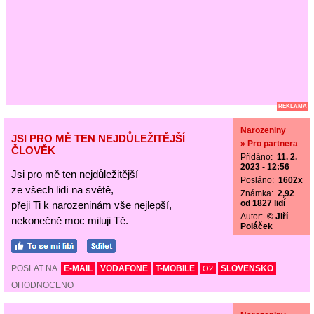
REKLAMA
Narozeniny
JSI PRO MĚ TEN NEJDŮLEŽITĚJŠÍ
» Pro partnera
ČLOVĚK
Přidáno:
11. 2.
2023 - 12:56
Jsi pro mě ten nejdůležitější
Posláno:
1602x
ze všech lidí na světě,
Známka:
2,92
od 1827 lidí
přeji Ti k narozeninám vše nejlepší,
Autor:
© Jiří
nekonečně moc miluji Tě.
Poláček
POSLAT NA
E-MAIL
VODAFONE
T-MOBILE
SLOVENSKO
O2
OHODNOCENO