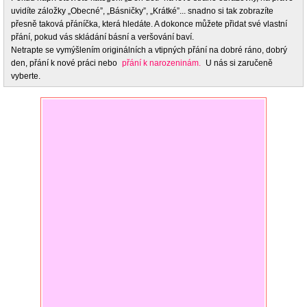
uvidíte záložky „Obecné”, „Básničky”, „Krátké”... snadno si tak zobrazíte
přesně taková přáníčka, která hledáte. A dokonce můžete přidat své vlastní
přání, pokud vás skládání básní a veršování baví.
Netrapte se vymýšlením originálních a vtipných přání na dobré ráno, dobrý
den, přání k nové práci nebo
přání k narozeninám.
U nás si zaručeně
vyberte.