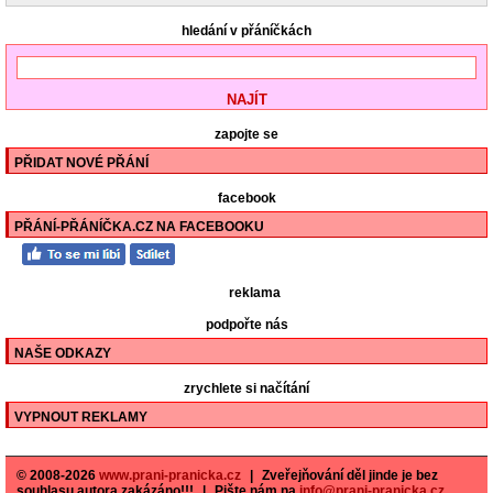
hledání v přáníčkách
zapojte se
PŘIDAT NOVÉ PŘÁNÍ
facebook
PŘÁNÍ-PŘÁNÍČKA.CZ NA FACEBOOKU
reklama
podpořte nás
NAŠE ODKAZY
zrychlete si načítání
VYPNOUT REKLAMY
© 2008-2026
www.prani-pranicka.cz
|
Zveřejňování děl jinde je bez
souhlasu autora zakázáno!!!
|
Pište nám na
info@prani-pranicka.cz