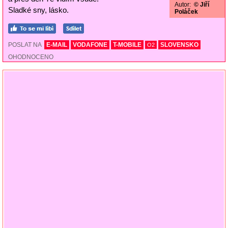
Autor:
© Jiří
Sladké sny, lásko.
Poláček
POSLAT NA
E-MAIL
VODAFONE
T-MOBILE
SLOVENSKO
O2
OHODNOCENO