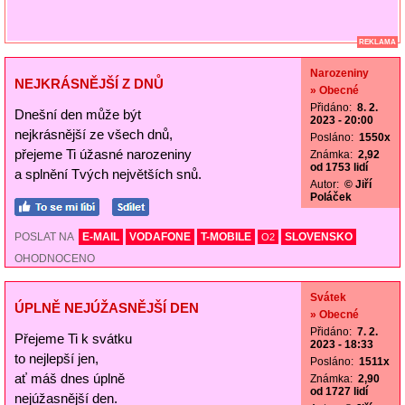
REKLAMA
Narozeniny
NEJKRÁSNĚJŠÍ Z DNŮ
» Obecné
Přidáno:
8. 2.
Dnešní den může být
2023 - 20:00
nejkrásnější ze všech dnů,
Posláno:
1550x
přejeme Ti úžasné narozeniny
Známka:
2,92
od 1753 lidí
a splnění Tvých největších snů.
Autor:
© Jiří
Poláček
POSLAT NA
E-MAIL
VODAFONE
T-MOBILE
SLOVENSKO
O2
OHODNOCENO
Svátek
ÚPLNĚ NEJÚŽASNĚJŠÍ DEN
» Obecné
Přidáno:
7. 2.
Přejeme Ti k svátku
2023 - 18:33
to nejlepší jen,
Posláno:
1511x
ať máš dnes úplně
Známka:
2,90
od 1727 lidí
nejúžasnější den.