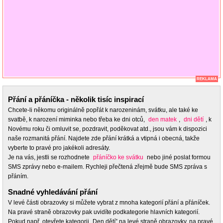
REKLAMA
Přání a přáníčka - několik tisíc inspirací
Chcete-li někomu originálně popřát k narozeninám, svátku, ale také ke
svatbě, k narození miminka nebo třeba ke dni otců,
den matek
,
dni dětí
, k
Novému roku či omluvit se, pozdravit, poděkovat atd., jsou vám k dispozici
naše rozmanitá přání. Najdete zde přání krátká a vtipná i obecná, takže
vyberte to pravé pro jakékoli adresáty.
Je na vás, jestli se rozhodnete
přáníčko ke svátku
nebo jiné poslat formou
SMS zprávy nebo e-mailem. Rychleji přečtená zřejmě bude SMS zpráva s
přáním.
Snadné vyhledávání přání
V levé části obrazovky si můžete vybrat z mnoha kategorií přání a přáníček.
Na pravé straně obrazovky pak uvidíte podkategorie hlavních kategorií.
Pokud např. otevřete kategorii „Den dětí” na levé straně obrazovky, na pravé