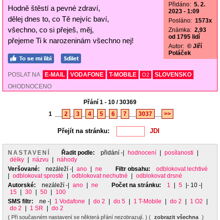
Přidáno:
5. 2.
Hodně štěstí a pevné zdraví,
2023 - 1:09
dělej dnes to, co Tě nejvíc baví,
Posláno:
1573x
všechno, co si přeješ, měj,
Známka:
2,93
od 1795 lidí
přejeme Ti k narozeninám všechno nej!
Autor:
© Jiří
Poláček
POSLAT NA
E-MAIL
VODAFONE
T-MOBILE
SLOVENSKO
O2
OHODNOCENO
Přání 1 - 10 / 30369
1
__
2
_
3
_
4
_
5
_
6
_
7
__
3037
__
>>
Přejít na stránku:
NASTAVENÍ
Řadit podle:
přidání
-|
hodnocení
|
posílanosti
|
délky
|
názvu
|
náhody
Veršované:
nezáleží
-|
ano
|
ne
Filtr obsahu:
odblokovat lechtivé
|
odblokovat sprosté
|
odblokovat nechutné
|
odblokovat drsné
Autorské:
nezáleží
-|
ano
|
ne
Počet na stránku:
1
|
5
|- 10 -|
15
|
30
|
50
|
100
SMS filtr:
ne
-|
1 Vodafone
|
do 2
|
do 5
|
1 T-Mobile
|
do 2
|
1 O2
|
do 2
|
1 SR
|
do 2
( Při současném nastavení se některá přání nezobrazují. ) (
zobrazit všechna
)