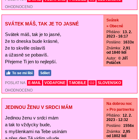
OHODNOCENO
Svátek
SVÁTEK MÁŠ, TAK JE TO JASNÉ
» Obecné
Přidáno:
13. 2.
Svátek máš, tak je to jasné,
2023 - 16:17
že to dneska bude krásné,
Posláno:
1633x
že to skvěle oslavíš
Známka:
2,91
od 1840 lidí
a úžasně se pobavíš.
Autor:
© Jiří
Přejeme Ti jen to nejlepší.
Poláček
POSLAT NA
E-MAIL
VODAFONE
T-MOBILE
SLOVENSKO
O2
OHODNOCENO
Na dobrou noc
JEDINOU ŽENU V SRDCI MÁM
» Pro partnerku
Přidáno:
12. 2.
Jedinou ženu v srdci mám
2023 - 12:32
a tak to vždycky bude,
Posláno:
1556x
s myšlenkami na Tebe usínám
Známka:
2,95
od 1802 lidí
a přes den Tě vidím všude.