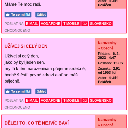
Autor:
© Jiří
Máme Tě moc rádi.
Poláček
POSLAT NA
E-MAIL
VODAFONE
T-MOBILE
SLOVENSKO
O2
OHODNOCENO
Narozeniny
UŽÍVEJ SI CELÝ DEN
» Obecné
Přidáno:
6. 2.
Užívej si celý den,
2023 - 4:47
jako by byl jeden sen,
Posláno:
1523x
my Ti k těm narozeninám přejeme srdečně,
Známka:
2,91
od 1953 lidí
hodně štěstí, pevné zdraví a ať se máš
Autor:
© Jiří
báječně.
Poláček
POSLAT NA
E-MAIL
VODAFONE
T-MOBILE
SLOVENSKO
O2
OHODNOCENO
Narozeniny
DĚLEJ TO, CO TĚ NEJVÍC BAVÍ
» Obecné