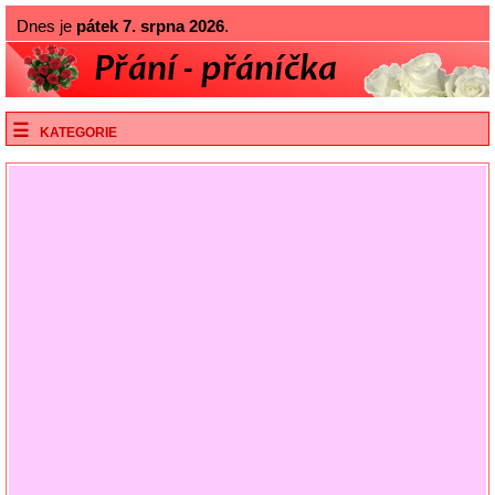
Dnes je
pátek 7. srpna 2026
.
KATEGORIE