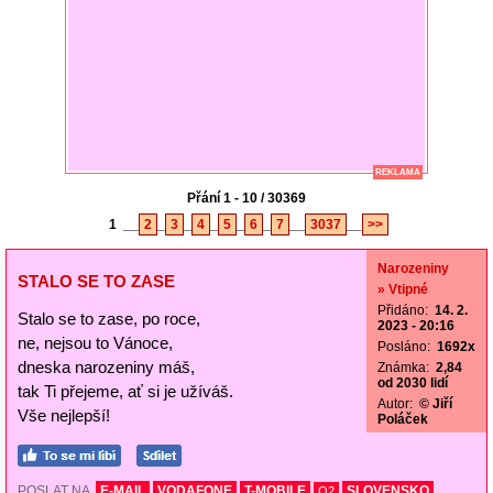
REKLAMA
Přání 1 - 10 / 30369
1
__
2
_
3
_
4
_
5
_
6
_
7
__
3037
__
>>
Narozeniny
STALO SE TO ZASE
» Vtipné
Přidáno:
14. 2.
Stalo se to zase, po roce,
2023 - 20:16
ne, nejsou to Vánoce,
Posláno:
1692x
dneska narozeniny máš,
Známka:
2,84
od 2030 lidí
tak Ti přejeme, ať si je užíváš.
Autor:
© Jiří
Vše nejlepší!
Poláček
POSLAT NA
E-MAIL
VODAFONE
T-MOBILE
SLOVENSKO
O2