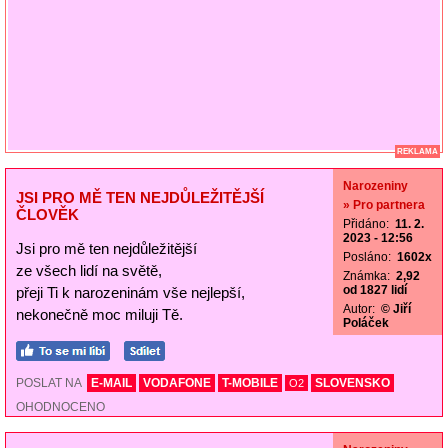
REKLAMA
Narozeniny
JSI PRO MĚ TEN NEJDŮLEŽITĚJŠÍ
» Pro partnera
ČLOVĚK
Přidáno:
11. 2.
2023 - 12:56
Jsi pro mě ten nejdůležitější
Posláno:
1602x
ze všech lidí na světě,
Známka:
2,92
od 1827 lidí
přeji Ti k narozeninám vše nejlepší,
Autor:
© Jiří
nekonečně moc miluji Tě.
Poláček
POSLAT NA
E-MAIL
VODAFONE
T-MOBILE
SLOVENSKO
O2
OHODNOCENO