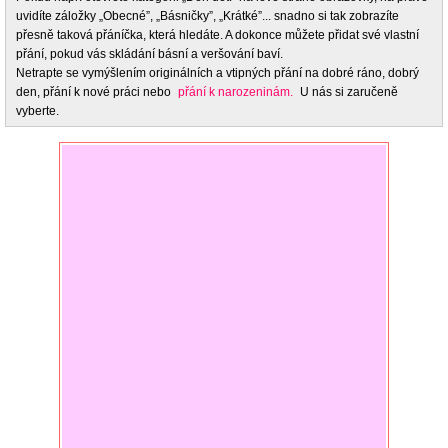
uvidíte záložky „Obecné”, „Básničky”, „Krátké”... snadno si tak zobrazíte
přesně taková přáníčka, která hledáte. A dokonce můžete přidat své vlastní
přání, pokud vás skládání básní a veršování baví.
Netrapte se vymýšlením originálních a vtipných přání na dobré ráno, dobrý
den, přání k nové práci nebo
přání k narozeninám.
U nás si zaručeně
vyberte.