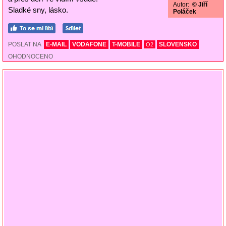
Autor:
© Jiří
Sladké sny, lásko.
Poláček
POSLAT NA
E-MAIL
VODAFONE
T-MOBILE
SLOVENSKO
O2
OHODNOCENO