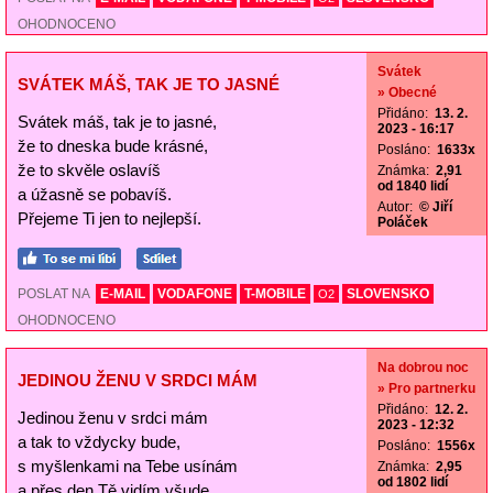
OHODNOCENO
Svátek
SVÁTEK MÁŠ, TAK JE TO JASNÉ
» Obecné
Přidáno:
13. 2.
Svátek máš, tak je to jasné,
2023 - 16:17
že to dneska bude krásné,
Posláno:
1633x
že to skvěle oslavíš
Známka:
2,91
od 1840 lidí
a úžasně se pobavíš.
Autor:
© Jiří
Přejeme Ti jen to nejlepší.
Poláček
POSLAT NA
E-MAIL
VODAFONE
T-MOBILE
SLOVENSKO
O2
OHODNOCENO
Na dobrou noc
JEDINOU ŽENU V SRDCI MÁM
» Pro partnerku
Přidáno:
12. 2.
Jedinou ženu v srdci mám
2023 - 12:32
a tak to vždycky bude,
Posláno:
1556x
s myšlenkami na Tebe usínám
Známka:
2,95
od 1802 lidí
a přes den Tě vidím všude.