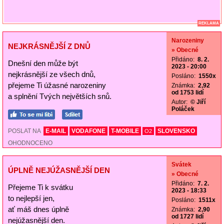
REKLAMA
Narozeniny
NEJKRÁSNĚJŠÍ Z DNŮ
» Obecné
Přidáno:
8. 2.
Dnešní den může být
2023 - 20:00
nejkrásnější ze všech dnů,
Posláno:
1550x
přejeme Ti úžasné narozeniny
Známka:
2,92
od 1753 lidí
a splnění Tvých největších snů.
Autor:
© Jiří
Poláček
POSLAT NA
E-MAIL
VODAFONE
T-MOBILE
SLOVENSKO
O2
OHODNOCENO
Svátek
ÚPLNĚ NEJÚŽASNĚJŠÍ DEN
» Obecné
Přidáno:
7. 2.
Přejeme Ti k svátku
2023 - 18:33
to nejlepší jen,
Posláno:
1511x
ať máš dnes úplně
Známka:
2,90
od 1727 lidí
nejúžasnější den.