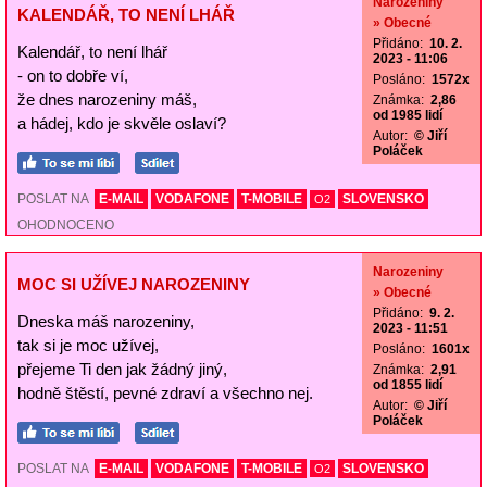
Narozeniny
KALENDÁŘ, TO NENÍ LHÁŘ
» Obecné
Přidáno:
10. 2.
Kalendář, to není lhář
2023 - 11:06
- on to dobře ví,
Posláno:
1572x
že dnes narozeniny máš,
Známka:
2,86
od 1985 lidí
a hádej, kdo je skvěle oslaví?
Autor:
© Jiří
Poláček
POSLAT NA
E-MAIL
VODAFONE
T-MOBILE
SLOVENSKO
O2
OHODNOCENO
Narozeniny
MOC SI UŽÍVEJ NAROZENINY
» Obecné
Přidáno:
9. 2.
Dneska máš narozeniny,
2023 - 11:51
tak si je moc užívej,
Posláno:
1601x
přejeme Ti den jak žádný jiný,
Známka:
2,91
od 1855 lidí
hodně štěstí, pevné zdraví a všechno nej.
Autor:
© Jiří
Poláček
POSLAT NA
E-MAIL
VODAFONE
T-MOBILE
SLOVENSKO
O2