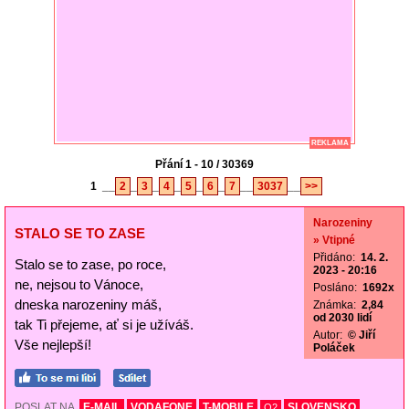
REKLAMA
Přání 1 - 10 / 30369
1
__
2
_
3
_
4
_
5
_
6
_
7
__
3037
__
>>
Narozeniny
STALO SE TO ZASE
» Vtipné
Přidáno:
14. 2.
Stalo se to zase, po roce,
2023 - 20:16
ne, nejsou to Vánoce,
Posláno:
1692x
dneska narozeniny máš,
Známka:
2,84
od 2030 lidí
tak Ti přejeme, ať si je užíváš.
Autor:
© Jiří
Vše nejlepší!
Poláček
POSLAT NA
E-MAIL
VODAFONE
T-MOBILE
SLOVENSKO
O2