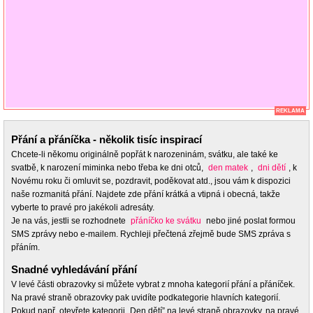
REKLAMA
Přání a přáníčka - několik tisíc inspirací
Chcete-li někomu originálně popřát k narozeninám, svátku, ale také ke
svatbě, k narození miminka nebo třeba ke dni otců,
den matek
,
dni dětí
, k
Novému roku či omluvit se, pozdravit, poděkovat atd., jsou vám k dispozici
naše rozmanitá přání. Najdete zde přání krátká a vtipná i obecná, takže
vyberte to pravé pro jakékoli adresáty.
Je na vás, jestli se rozhodnete
přáníčko ke svátku
nebo jiné poslat formou
SMS zprávy nebo e-mailem. Rychleji přečtená zřejmě bude SMS zpráva s
přáním.
Snadné vyhledávání přání
V levé části obrazovky si můžete vybrat z mnoha kategorií přání a přáníček.
Na pravé straně obrazovky pak uvidíte podkategorie hlavních kategorií.
Pokud např. otevřete kategorii „Den dětí” na levé straně obrazovky, na pravé