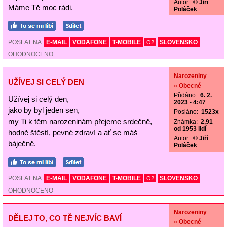
Autor:
© Jiří
Máme Tě moc rádi.
Poláček
POSLAT NA
E-MAIL
VODAFONE
T-MOBILE
SLOVENSKO
O2
OHODNOCENO
Narozeniny
UŽÍVEJ SI CELÝ DEN
» Obecné
Přidáno:
6. 2.
Užívej si celý den,
2023 - 4:47
jako by byl jeden sen,
Posláno:
1523x
my Ti k těm narozeninám přejeme srdečně,
Známka:
2,91
od 1953 lidí
hodně štěstí, pevné zdraví a ať se máš
Autor:
© Jiří
báječně.
Poláček
POSLAT NA
E-MAIL
VODAFONE
T-MOBILE
SLOVENSKO
O2
OHODNOCENO
Narozeniny
DĚLEJ TO, CO TĚ NEJVÍC BAVÍ
» Obecné