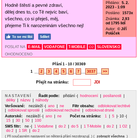
Přidáno:
5. 2.
Hodně štěstí a pevné zdraví,
2023 - 1:09
dělej dnes to, co Tě nejvíc baví,
Posláno:
1573x
všechno, co si přeješ, měj,
Známka:
2,93
od 1795 lidí
přejeme Ti k narozeninám všechno nej!
Autor:
© Jiří
Poláček
POSLAT NA
E-MAIL
VODAFONE
T-MOBILE
SLOVENSKO
O2
OHODNOCENO
Přání 1 - 10 / 30369
1
__
2
_
3
_
4
_
5
_
6
_
7
__
3037
__
>>
Přejít na stránku:
NASTAVENÍ
Řadit podle:
přidání
-|
hodnocení
|
posílanosti
|
délky
|
názvu
|
náhody
Veršované:
nezáleží
-|
ano
|
ne
Filtr obsahu:
odblokovat lechtivé
|
odblokovat sprosté
|
odblokovat nechutné
|
odblokovat drsné
Autorské:
nezáleží
-|
ano
|
ne
Počet na stránku:
1
|
5
|- 10 -|
15
|
30
|
50
|
100
SMS filtr:
ne
-|
1 Vodafone
|
do 2
|
do 5
|
1 T-Mobile
|
do 2
|
1 O2
|
do 2
|
1 SR
|
do 2
( Při současném nastavení se některá přání nezobrazují. ) (
zobrazit všechna
)