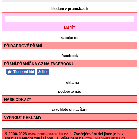
hledání v přáníčkách
zapojte se
PŘIDAT NOVÉ PŘÁNÍ
facebook
PŘÁNÍ-PŘÁNÍČKA.CZ NA FACEBOOKU
reklama
podpořte nás
NAŠE ODKAZY
zrychlete si načítání
VYPNOUT REKLAMY
© 2008-2026
www.prani-pranicka.cz
|
Zveřejňování děl jinde je bez
souhlasu autora zakázáno!!!
|
Pište nám na
info@prani-pranicka.cz