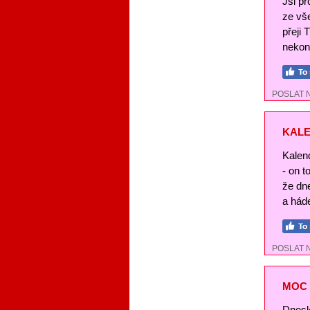
Jsi pr
ze vše
přeji 
nekon
POSLAT 
KALE
Kalend
- on t
že dn
a háde
POSLAT 
MOC 
Dnesk