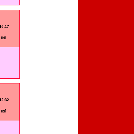
 16:17
lidí
 12:32
lidí