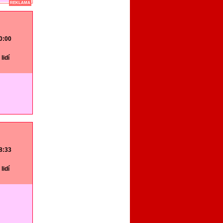
REKLAMA
20:00
lidí
18:33
lidí