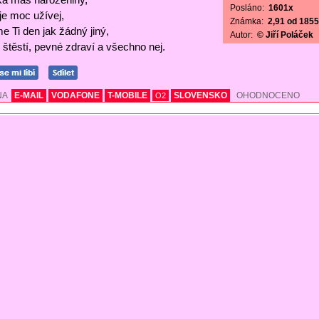
Posláno:
1601x
 je moc užívej,
Známka:
2,91 od 1855 
e Ti den jak žádný jiný,
Autor:
© Jiří Poláček
štěstí, pevné zdraví a všechno nej.
NA
E-MAIL
VODAFONE
T-MOBILE
SLOVENSKO
OHODNOCENO
O2