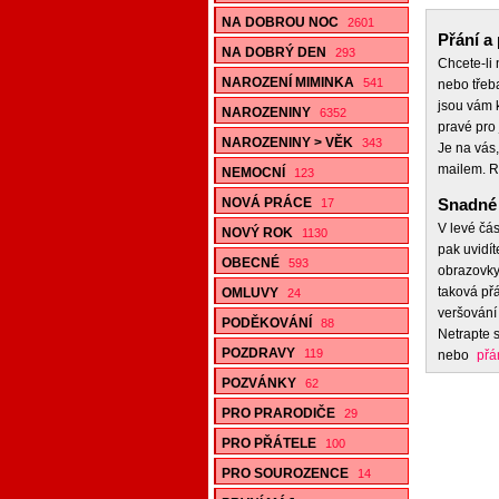
NA DOBROU NOC
2601
Přání a 
NA DOBRÝ DEN
293
Chcete-li
NAROZENÍ MIMINKA
541
nebo třeb
jsou vám k
NAROZENINY
6352
pravé pro 
NAROZENINY > VĚK
343
Je na vás,
mailem. R
NEMOCNÍ
123
NOVÁ PRÁCE
Snadné 
17
V levé čás
NOVÝ ROK
1130
pak uvidít
OBECNÉ
593
obrazovky,
taková přá
OMLUVY
24
veršování 
PODĚKOVÁNÍ
88
Netrapte s
POZDRAVY
119
nebo
přá
POZVÁNKY
62
PRO PRARODIČE
29
PRO PŘÁTELE
100
PRO SOUROZENCE
14