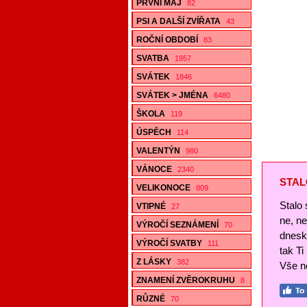
PRVNÍ MÁJ
82
PSI A DALŠÍ ZVÍŘATA
43
ROČNÍ OBDOBÍ
83
SVATBA
1957
SVÁTEK
1846
SVÁTEK > JMÉNA
6480
ŠKOLA
119
ÚSPĚCH
114
VALENTÝN
980
VÁNOCE
2340
STAL
VELIKONOCE
809
Stalo 
VTIPNÉ
27
ne, n
VÝROČÍ SEZNÁMENÍ
70
dnesk
VÝROČÍ SVATBY
111
tak Ti
Z LÁSKY
382
Vše ne
ZNAMENÍ ZVĚROKRUHU
8
RŮZNÉ
70