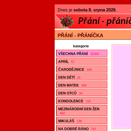
Dnes je
sobota 8. srpna 2026
.
PŘÁNÍ - PŘÁNÍČKA
kategorie
VŠECHNA PŘÁNÍ
30369
APRÍL
57
ČARODĚJNICE
166
DEN DĚTÍ
24
DEN MATEK
493
DEN OTCŮ
34
KONDOLENCE
118
MEZINÁRODNÍ DEN ŽEN
492
MIKULÁŠ
238
NA DOBRÉ RÁNO
797