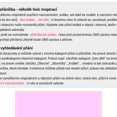
přáníčka - několik tisíc inspirací
 někomu originálně popřát k narozeninám, svátku, ale také ke svatbě, k narození m
a ke dni otců,
den matek
,
dni dětí
, k Novému roku či omluvit se, pozdravit, poděko
 dispozici naše rozmanitá přání. Najdete zde přání krátká a vtipná i obecná, takže 
jakékoli adresáty.
 jestli se rozhodnete
přáníčko ke svátku
nebo jiné poslat formou SMS zprávy nebo
ychleji přečtená zřejmě bude SMS zpráva s přáním.
vyhledávání přání
ti obrazovky si můžete vybrat z mnoha kategorií přání a přáníček. Na pravé straně
e podkategorie hlavních kategorií. Pokud např. otevřete kategorii „Den dětí” na levé
 na pravé uvidíte záložky „Obecné”, „Básničky”, „Krátké”... snadno si tak zobrazíte
níčka, která hledáte. A dokonce můžete přidat své vlastní přání, pokud vás skládán
baví.
e vymýšlením originálních a vtipných přání na dobré ráno, dobrý den, přání k nové 
ní k narozeninám.
U nás si zaručeně vyberte.