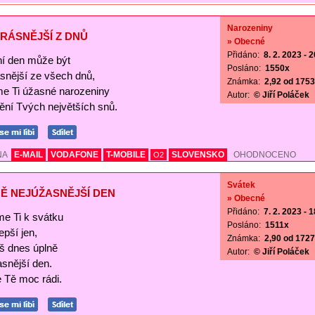
Narozeniny
RÁSNĚJŠÍ Z DNŮ
» Obecné
Přidáno:
8. 2. 2023 - 
í den může být
Posláno:
1550x
ásnější ze všech dnů,
Známka:
2,92 od 1753 
me Ti úžasné narozeniny
Autor:
© Jiří Poláček
nění Tvých největších snů.
NA
E-MAIL
VODAFONE
T-MOBILE
SLOVENSKO
OHODNOCENO
O2
Svátek
Ě NEJÚŽASNĚJŠÍ DEN
» Obecné
Přidáno:
7. 2. 2023 - 
me Ti k svátku
Posláno:
1511x
lepší jen,
Známka:
2,90 od 1727 
š dnes úplně
Autor:
© Jiří Poláček
asnější den.
Tě moc rádi.