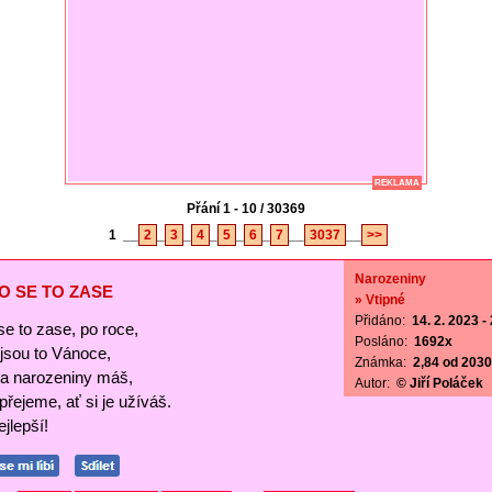
REKLAMA
Přání 1 - 10 / 30369
1
__
2
_
3
_
4
_
5
_
6
_
7
__
3037
__
>>
Narozeniny
O SE TO ZASE
» Vtipné
Přidáno:
14. 2. 2023 -
se to zase, po roce,
Posláno:
1692x
ejsou to Vánoce,
Známka:
2,84 od 2030 
a narozeniny máš,
Autor:
© Jiří Poláček
 přejeme, ať si je užíváš.
jlepší!