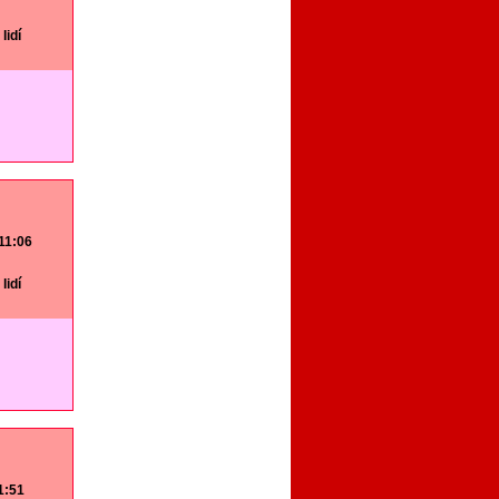
lidí
 11:06
lidí
11:51