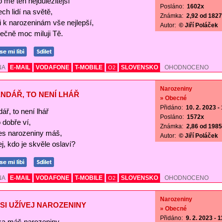
o mě ten nejdůležitější
Posláno:
1602x
ch lidí na světě,
Známka:
2,92 od 1827 
Ti k narozeninám vše nejlepší,
Autor:
© Jiří Poláček
ečně moc miluji Tě.
NA
E-MAIL
VODAFONE
T-MOBILE
SLOVENSKO
OHODNOCENO
O2
Narozeniny
NDÁŘ, TO NENÍ LHÁŘ
» Obecné
Přidáno:
10. 2. 2023 -
ář, to není lhář
Posláno:
1572x
o dobře ví,
Známka:
2,86 od 1985 
es narozeniny máš,
Autor:
© Jiří Poláček
j, kdo je skvěle oslaví?
NA
E-MAIL
VODAFONE
T-MOBILE
SLOVENSKO
OHODNOCENO
O2
Narozeniny
SI UŽÍVEJ NAROZENINY
» Obecné
Přidáno:
9. 2. 2023 - 
a máš narozeniny,