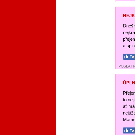
NEJK
Dnešn
nejkr
přeje
a spl
POSLAT 
ÚPLN
Přeje
to nej
ať má
nejúž
Máme 