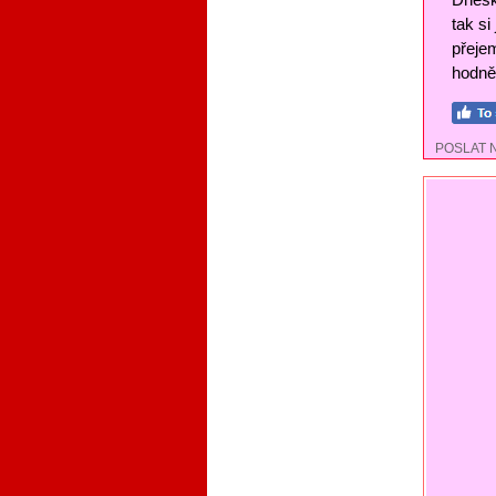
tak si
přejem
hodně 
POSLAT 