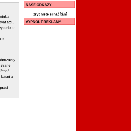
NAŠE ODKAZY
zrychlete si načítání
iminka
VYPNOUT REKLAMY
vat atd.,
vyberte to
 e-
 obrazovky
 straně
 přesně
í básní a
práci