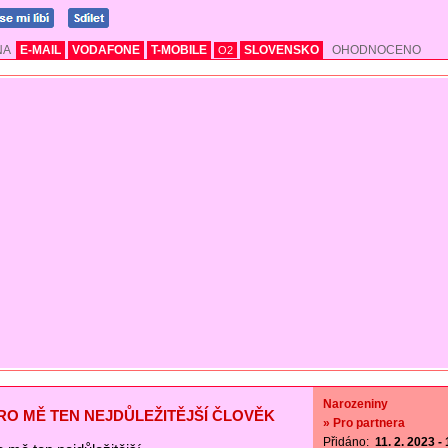
NA
E-MAIL
VODAFONE
T-MOBILE
SLOVENSKO
OHODNOCENO
O2
Narozeniny
PRO MĚ TEN NEJDŮLEŽITĚJŠÍ ČLOVĚK
» Pro partnera
Přidáno:
11. 2. 2023 -