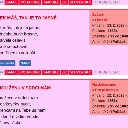
NA
E-MAIL
VODAFONE
T-MOBILE
SLOVENSKO
OHODNOCENO
O2
Svátek
EK MÁŠ, TAK JE TO JASNÉ
» Obecné
Přidáno:
13. 2. 2023 -
 máš, tak je to jasné,
Posláno:
1633x
 dneska bude krásné,
Známka:
2,91 od 1840 
skvěle oslavíš
Autor:
© Jiří Poláček
sně se pobavíš.
e Ti jen to nejlepší.
NA
E-MAIL
VODAFONE
T-MOBILE
SLOVENSKO
OHODNOCENO
O2
Na dobrou noc
NOU ŽENU V SRDCI MÁM
» Pro partnerku
Přidáno:
12. 2. 2023 -
ou ženu v srdci mám
Posláno:
1556x
 to vždycky bude,
Známka:
2,95 od 1802 
lenkami na Tebe usínám
Autor:
© Jiří Poláček
s den Tě vidím všude.
 sny, lásko.