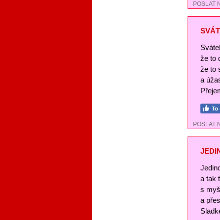
POSLAT 
SVÁT
Svátek
že to
že to 
a úža
Přejem
POSLAT 
JEDI
Jedin
a tak
s myš
a pře
Sladké