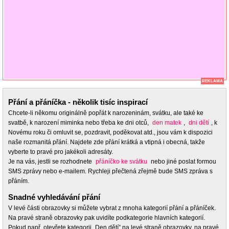
REKLAMA
Přání a přáníčka - několik tisíc inspirací
Chcete-li někomu originálně popřát k narozeninám, svátku, ale také ke
svatbě, k narození miminka nebo třeba ke dni otců,
den matek
,
dni dětí
, k
Novému roku či omluvit se, pozdravit, poděkovat atd., jsou vám k dispozici
naše rozmanitá přání. Najdete zde přání krátká a vtipná i obecná, takže
vyberte to pravé pro jakékoli adresáty.
Je na vás, jestli se rozhodnete
přáníčko ke svátku
nebo jiné poslat formou
SMS zprávy nebo e-mailem. Rychleji přečtená zřejmě bude SMS zpráva s
přáním.
Snadné vyhledávání přání
V levé části obrazovky si můžete vybrat z mnoha kategorií přání a přáníček.
Na pravé straně obrazovky pak uvidíte podkategorie hlavních kategorií.
Pokud např. otevřete kategorii „Den dětí” na levé straně obrazovky, na pravé