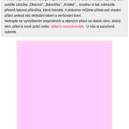
uvidíte záložky „Obecné”, „Básničky”, „Krátké”... snadno si tak zobrazíte
přesně taková přáníčka, která hledáte. A dokonce můžete přidat své vlastní
přání, pokud vás skládání básní a veršování baví.
Netrapte se vymýšlením originálních a vtipných přání na dobré ráno, dobrý
den, přání k nové práci nebo
přání k narozeninám.
U nás si zaručeně
vyberte.