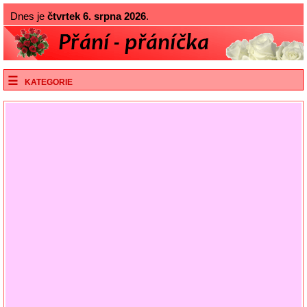
Dnes je
čtvrtek 6. srpna 2026
.
KATEGORIE