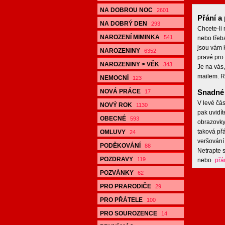
NA DOBROU NOC
2601
Přání a 
NA DOBRÝ DEN
293
Chcete-li
NAROZENÍ MIMINKA
541
nebo třeb
jsou vám k
NAROZENINY
6352
pravé pro 
NAROZENINY > VĚK
343
Je na vás,
mailem. R
NEMOCNÍ
123
NOVÁ PRÁCE
Snadné 
17
V levé čás
NOVÝ ROK
1130
pak uvidít
OBECNÉ
593
obrazovky,
taková přá
OMLUVY
24
veršování 
PODĚKOVÁNÍ
88
Netrapte s
POZDRAVY
119
nebo
přá
POZVÁNKY
62
PRO PRARODIČE
29
PRO PŘÁTELE
100
PRO SOUROZENCE
14