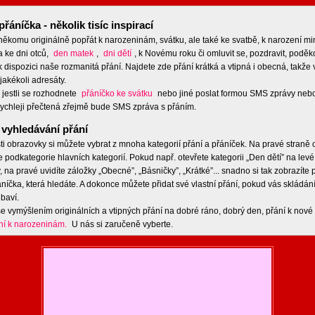
přáníčka - několik tisíc inspirací
 někomu originálně popřát k narozeninám, svátku, ale také ke svatbě, k narození m
a ke dni otců,
den matek
,
dni dětí
, k Novému roku či omluvit se, pozdravit, poděko
 dispozici naše rozmanitá přání. Najdete zde přání krátká a vtipná i obecná, takže 
jakékoli adresáty.
 jestli se rozhodnete
přáníčko ke svátku
nebo jiné poslat formou SMS zprávy nebo
ychleji přečtená zřejmě bude SMS zpráva s přáním.
vyhledávání přání
ti obrazovky si můžete vybrat z mnoha kategorií přání a přáníček. Na pravé straně
e podkategorie hlavních kategorií. Pokud např. otevřete kategorii „Den dětí” na levé
 na pravé uvidíte záložky „Obecné”, „Básničky”, „Krátké”... snadno si tak zobrazíte
níčka, která hledáte. A dokonce můžete přidat své vlastní přání, pokud vás skládán
baví.
e vymýšlením originálních a vtipných přání na dobré ráno, dobrý den, přání k nové 
ní k narozeninám.
U nás si zaručeně vyberte.