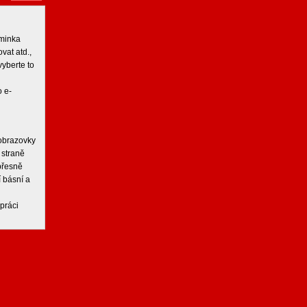
iminka
vat atd.,
vyberte to
 e-
 obrazovky
 straně
 přesně
í básní a
práci