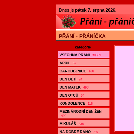
Dnes je
pátek 7. srpna 2026
.
PŘÁNÍ - PŘÁNÍČKA
kategorie
VŠECHNA PŘÁNÍ
30369
APRÍL
57
ČARODĚJNICE
166
DEN DĚTÍ
24
DEN MATEK
493
DEN OTCŮ
34
KONDOLENCE
118
MEZINÁRODNÍ DEN ŽEN
492
MIKULÁŠ
238
NA DOBRÉ RÁNO
797