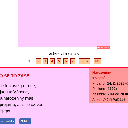
REKLAMA
Přání 1 - 10 / 30369
1
__
2
_
3
_
4
_
5
_
6
_
7
__
3037
__
>>
Narozeniny
O SE TO ZASE
» Vtipné
Přidáno:
14. 2. 2023 -
se to zase, po roce,
Posláno:
1692x
ejsou to Vánoce,
Známka:
2,84 od 2030 
a narozeniny máš,
Autor:
© Jiří Poláček
 přejeme, ať si je užíváš.
jlepší!