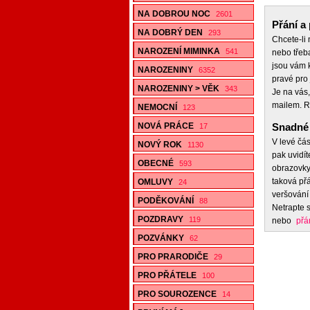
NA DOBROU NOC
2601
Přání a 
NA DOBRÝ DEN
293
Chcete-li
NAROZENÍ MIMINKA
541
nebo třeb
jsou vám k
NAROZENINY
6352
pravé pro 
NAROZENINY > VĚK
343
Je na vás,
mailem. R
NEMOCNÍ
123
NOVÁ PRÁCE
Snadné 
17
V levé čás
NOVÝ ROK
1130
pak uvidít
OBECNÉ
593
obrazovky,
taková přá
OMLUVY
24
veršování 
PODĚKOVÁNÍ
88
Netrapte s
POZDRAVY
119
nebo
přá
POZVÁNKY
62
PRO PRARODIČE
29
PRO PŘÁTELE
100
PRO SOUROZENCE
14