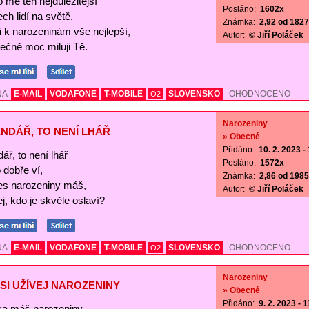
o mě ten nejdůležitější
Posláno:
1602x
ch lidí na světě,
Známka:
2,92 od 1827 
Ti k narozeninám vše nejlepší,
Autor:
© Jiří Poláček
ečně moc miluji Tě.
NA
E-MAIL
VODAFONE
T-MOBILE
SLOVENSKO
OHODNOCENO
O2
Narozeniny
NDÁŘ, TO NENÍ LHÁŘ
» Obecné
Přidáno:
10. 2. 2023 -
ář, to není lhář
Posláno:
1572x
o dobře ví,
Známka:
2,86 od 1985 
es narozeniny máš,
Autor:
© Jiří Poláček
j, kdo je skvěle oslaví?
NA
E-MAIL
VODAFONE
T-MOBILE
SLOVENSKO
OHODNOCENO
O2
Narozeniny
SI UŽÍVEJ NAROZENINY
» Obecné
Přidáno:
9. 2. 2023 - 
a máš narozeniny,