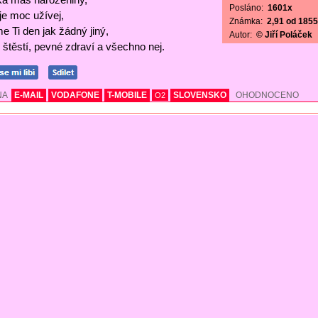
Posláno:
1601x
 je moc užívej,
Známka:
2,91 od 1855 
e Ti den jak žádný jiný,
Autor:
© Jiří Poláček
štěstí, pevné zdraví a všechno nej.
NA
E-MAIL
VODAFONE
T-MOBILE
SLOVENSKO
OHODNOCENO
O2