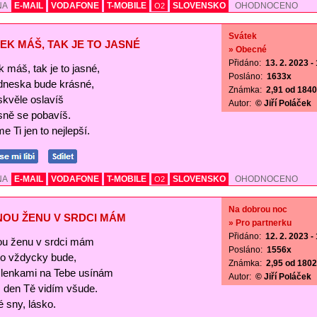
NA
E-MAIL
VODAFONE
T-MOBILE
SLOVENSKO
OHODNOCENO
O2
Svátek
EK MÁŠ, TAK JE TO JASNÉ
» Obecné
Přidáno:
13. 2. 2023 -
 máš, tak je to jasné,
Posláno:
1633x
 dneska bude krásné,
Známka:
2,91 od 1840 
skvěle oslavíš
Autor:
© Jiří Poláček
sně se pobavíš.
e Ti jen to nejlepší.
NA
E-MAIL
VODAFONE
T-MOBILE
SLOVENSKO
OHODNOCENO
O2
Na dobrou noc
NOU ŽENU V SRDCI MÁM
» Pro partnerku
Přidáno:
12. 2. 2023 -
ou ženu v srdci mám
Posláno:
1556x
 to vždycky bude,
Známka:
2,95 od 1802 
lenkami na Tebe usínám
Autor:
© Jiří Poláček
s den Tě vidím všude.
 sny, lásko.