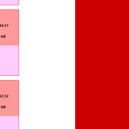
 16:17
lidí
 12:32
lidí