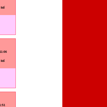
lidí
 11:06
lidí
11:51