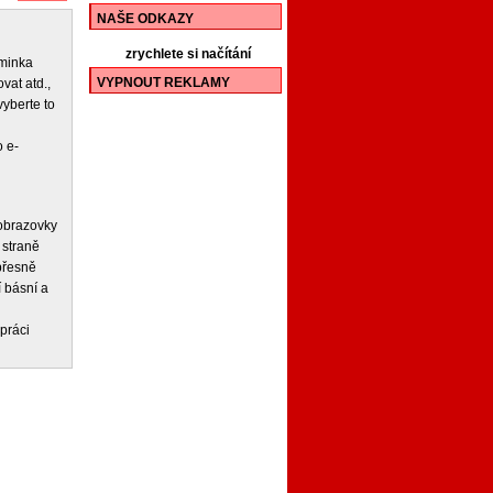
NAŠE ODKAZY
zrychlete si načítání
iminka
VYPNOUT REKLAMY
vat atd.,
vyberte to
 e-
 obrazovky
 straně
 přesně
í básní a
práci