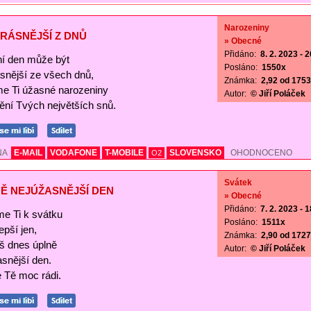
Narozeniny
RÁSNĚJŠÍ Z DNŮ
» Obecné
Přidáno:
8. 2. 2023 - 
í den může být
Posláno:
1550x
ásnější ze všech dnů,
Známka:
2,92 od 1753 
me Ti úžasné narozeniny
Autor:
© Jiří Poláček
nění Tvých největších snů.
NA
E-MAIL
VODAFONE
T-MOBILE
SLOVENSKO
OHODNOCENO
O2
Svátek
Ě NEJÚŽASNĚJŠÍ DEN
» Obecné
Přidáno:
7. 2. 2023 - 
me Ti k svátku
Posláno:
1511x
lepší jen,
Známka:
2,90 od 1727 
š dnes úplně
Autor:
© Jiří Poláček
asnější den.
Tě moc rádi.