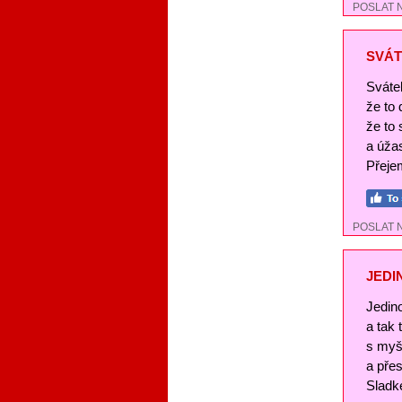
POSLAT 
SVÁT
Svátek
že to
že to 
a úža
Přejem
POSLAT 
JEDI
Jedin
a tak
s myš
a pře
Sladké