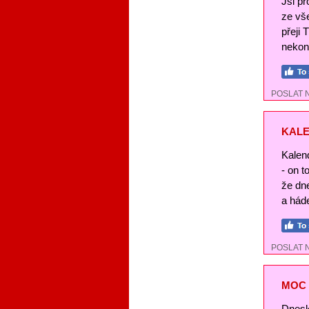
Jsi pr
ze vše
přeji 
nekon
POSLAT 
KALE
Kalend
- on t
že dn
a háde
POSLAT 
MOC 
Dnesk