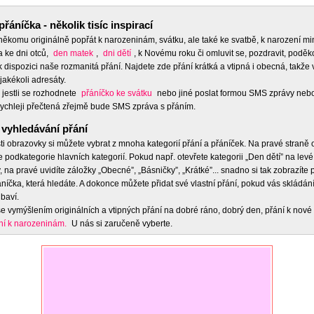
přáníčka - několik tisíc inspirací
 někomu originálně popřát k narozeninám, svátku, ale také ke svatbě, k narození m
a ke dni otců,
den matek
,
dni dětí
, k Novému roku či omluvit se, pozdravit, poděko
 dispozici naše rozmanitá přání. Najdete zde přání krátká a vtipná i obecná, takže 
jakékoli adresáty.
 jestli se rozhodnete
přáníčko ke svátku
nebo jiné poslat formou SMS zprávy nebo
ychleji přečtená zřejmě bude SMS zpráva s přáním.
vyhledávání přání
ti obrazovky si můžete vybrat z mnoha kategorií přání a přáníček. Na pravé straně
e podkategorie hlavních kategorií. Pokud např. otevřete kategorii „Den dětí” na levé
 na pravé uvidíte záložky „Obecné”, „Básničky”, „Krátké”... snadno si tak zobrazíte
níčka, která hledáte. A dokonce můžete přidat své vlastní přání, pokud vás skládán
baví.
e vymýšlením originálních a vtipných přání na dobré ráno, dobrý den, přání k nové 
ní k narozeninám.
U nás si zaručeně vyberte.