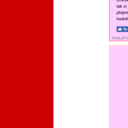
tak si
přejem
hodně 
POSLAT 