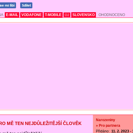
NA
E-MAIL
VODAFONE
T-MOBILE
SLOVENSKO
OHODNOCENO
O2
Narozeniny
PRO MĚ TEN NEJDŮLEŽITĚJŠÍ ČLOVĚK
» Pro partnera
Přidáno:
11. 2. 2023 -