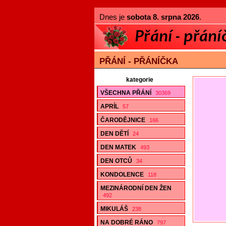
Dnes je
sobota 8. srpna 2026
.
PŘÁNÍ - PŘÁNÍČKA
kategorie
VŠECHNA PŘÁNÍ
30369
APRÍL
57
ČARODĚJNICE
166
DEN DĚTÍ
24
DEN MATEK
493
DEN OTCŮ
34
KONDOLENCE
118
MEZINÁRODNÍ DEN ŽEN
492
MIKULÁŠ
238
NA DOBRÉ RÁNO
797