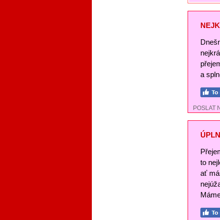
NEJK
Dnešn
nejkr
přeje
a spl
POSLAT 
ÚPLN
Přeje
to nej
ať má
nejúž
Máme 