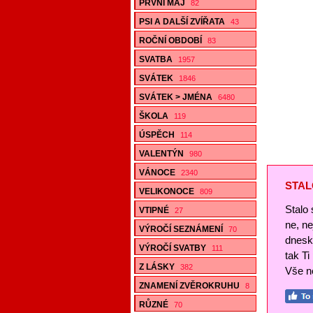
PRVNÍ MÁJ
82
PSI A DALŠÍ ZVÍŘATA
43
ROČNÍ OBDOBÍ
83
SVATBA
1957
SVÁTEK
1846
SVÁTEK > JMÉNA
6480
ŠKOLA
119
ÚSPĚCH
114
VALENTÝN
980
VÁNOCE
2340
STAL
VELIKONOCE
809
Stalo 
VTIPNÉ
27
ne, n
VÝROČÍ SEZNÁMENÍ
70
dnesk
VÝROČÍ SVATBY
111
tak Ti
Z LÁSKY
382
Vše ne
ZNAMENÍ ZVĚROKRUHU
8
RŮZNÉ
70