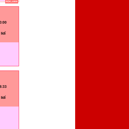
REKLAMA
20:00
lidí
18:33
lidí