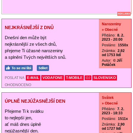
REKLAMA
Narozeniny
NEJKRÁSNĚJŠÍ Z DNŮ
» Obecné
Přidáno:
8. 2.
Dnešní den může být
2023 - 20:00
nejkrásnější ze všech dnů,
Posláno:
1550x
přejeme Ti úžasné narozeniny
Známka:
2,92
od 1753 lidí
a splnění Tvých největších snů.
Autor:
© Jiří
Poláček
POSLAT NA
E-MAIL
VODAFONE
T-MOBILE
SLOVENSKO
O2
OHODNOCENO
Svátek
ÚPLNĚ NEJÚŽASNĚJŠÍ DEN
» Obecné
Přidáno:
7. 2.
Přejeme Ti k svátku
2023 - 18:33
to nejlepší jen,
Posláno:
1511x
ať máš dnes úplně
Známka:
2,90
od 1727 lidí
nejúžasnější den.