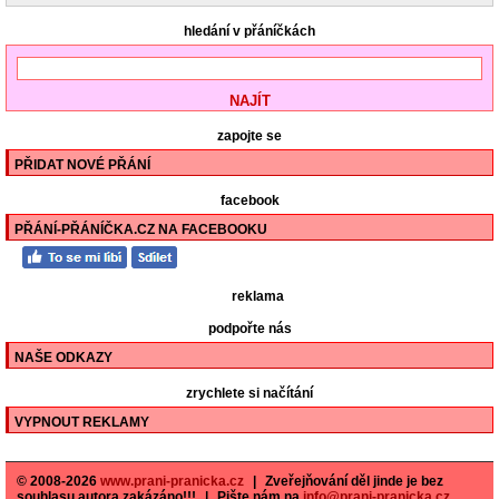
hledání v přáníčkách
zapojte se
PŘIDAT NOVÉ PŘÁNÍ
facebook
PŘÁNÍ-PŘÁNÍČKA.CZ NA FACEBOOKU
reklama
podpořte nás
NAŠE ODKAZY
zrychlete si načítání
VYPNOUT REKLAMY
© 2008-2026
www.prani-pranicka.cz
|
Zveřejňování děl jinde je bez
souhlasu autora zakázáno!!!
|
Pište nám na
info@prani-pranicka.cz