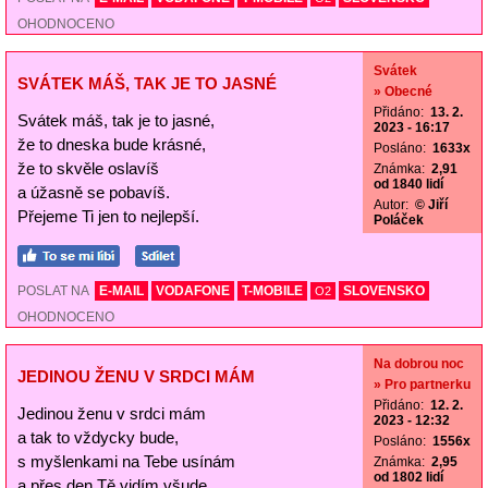
OHODNOCENO
Svátek
SVÁTEK MÁŠ, TAK JE TO JASNÉ
» Obecné
Přidáno:
13. 2.
Svátek máš, tak je to jasné,
2023 - 16:17
že to dneska bude krásné,
Posláno:
1633x
že to skvěle oslavíš
Známka:
2,91
od 1840 lidí
a úžasně se pobavíš.
Autor:
© Jiří
Přejeme Ti jen to nejlepší.
Poláček
POSLAT NA
E-MAIL
VODAFONE
T-MOBILE
SLOVENSKO
O2
OHODNOCENO
Na dobrou noc
JEDINOU ŽENU V SRDCI MÁM
» Pro partnerku
Přidáno:
12. 2.
Jedinou ženu v srdci mám
2023 - 12:32
a tak to vždycky bude,
Posláno:
1556x
s myšlenkami na Tebe usínám
Známka:
2,95
od 1802 lidí
a přes den Tě vidím všude.