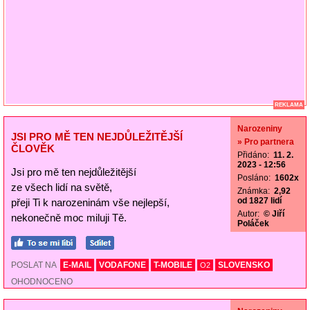
REKLAMA
Narozeniny
JSI PRO MĚ TEN NEJDŮLEŽITĚJŠÍ
» Pro partnera
ČLOVĚK
Přidáno:
11. 2.
2023 - 12:56
Jsi pro mě ten nejdůležitější
Posláno:
1602x
ze všech lidí na světě,
Známka:
2,92
od 1827 lidí
přeji Ti k narozeninám vše nejlepší,
Autor:
© Jiří
nekonečně moc miluji Tě.
Poláček
POSLAT NA
E-MAIL
VODAFONE
T-MOBILE
SLOVENSKO
O2
OHODNOCENO