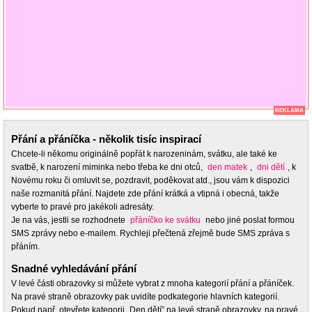
REKLAMA
Přání a přáníčka - několik tisíc inspirací
Chcete-li někomu originálně popřát k narozeninám, svátku, ale také ke
svatbě, k narození miminka nebo třeba ke dni otců,
den matek
,
dni dětí
, k
Novému roku či omluvit se, pozdravit, poděkovat atd., jsou vám k dispozici
naše rozmanitá přání. Najdete zde přání krátká a vtipná i obecná, takže
vyberte to pravé pro jakékoli adresáty.
Je na vás, jestli se rozhodnete
přáníčko ke svátku
nebo jiné poslat formou
SMS zprávy nebo e-mailem. Rychleji přečtená zřejmě bude SMS zpráva s
přáním.
Snadné vyhledávání přání
V levé části obrazovky si můžete vybrat z mnoha kategorií přání a přáníček.
Na pravé straně obrazovky pak uvidíte podkategorie hlavních kategorií.
Pokud např. otevřete kategorii „Den dětí” na levé straně obrazovky, na pravé