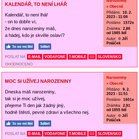
Narozeniny
KALENDÁŘ, TO NENÍ LHÁŘ
» Obecné
Přidáno:
10. 2.
Kalendář, to není lhář
2023 - 11:06
- on to dobře ví,
Posláno:
1572x
že dnes narozeniny máš,
Známka:
2,86
od 1985 lidí
a hádej, kdo je skvěle oslaví?
Autor:
© Jiří
Poláček
POSLAT NA
E-MAIL
VODAFONE
T-MOBILE
SLOVENSKO
O2
OHODNOCENO
Narozeniny
MOC SI UŽÍVEJ NAROZENINY
» Obecné
Přidáno:
9. 2.
Dneska máš narozeniny,
2023 - 11:51
tak si je moc užívej,
Posláno:
1601x
přejeme Ti den jak žádný jiný,
Známka:
2,91
od 1855 lidí
hodně štěstí, pevné zdraví a všechno nej.
Autor:
© Jiří
Poláček
POSLAT NA
E-MAIL
VODAFONE
T-MOBILE
SLOVENSKO
O2