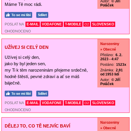
Autor:
© Jiří
Máme Tě moc rádi.
Poláček
POSLAT NA
E-MAIL
VODAFONE
T-MOBILE
SLOVENSKO
O2
OHODNOCENO
Narozeniny
UŽÍVEJ SI CELÝ DEN
» Obecné
Přidáno:
6. 2.
Užívej si celý den,
2023 - 4:47
jako by byl jeden sen,
Posláno:
1523x
my Ti k těm narozeninám přejeme srdečně,
Známka:
2,91
od 1953 lidí
hodně štěstí, pevné zdraví a ať se máš
Autor:
© Jiří
báječně.
Poláček
POSLAT NA
E-MAIL
VODAFONE
T-MOBILE
SLOVENSKO
O2
OHODNOCENO
Narozeniny
DĚLEJ TO, CO TĚ NEJVÍC BAVÍ
» Obecné