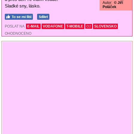
Autor:
© Jiří
Sladké sny, lásko.
Poláček
POSLAT NA
E-MAIL
VODAFONE
T-MOBILE
SLOVENSKO
O2
OHODNOCENO