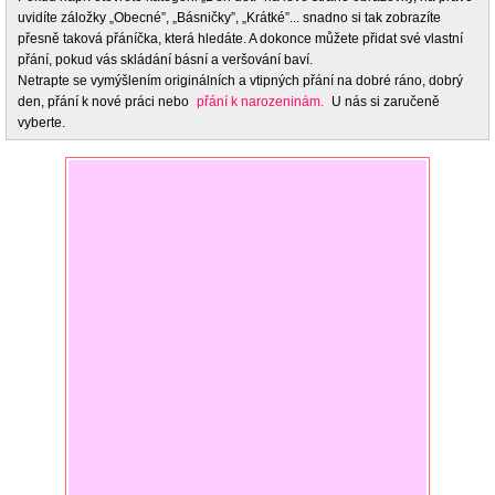
uvidíte záložky „Obecné”, „Básničky”, „Krátké”... snadno si tak zobrazíte
přesně taková přáníčka, která hledáte. A dokonce můžete přidat své vlastní
přání, pokud vás skládání básní a veršování baví.
Netrapte se vymýšlením originálních a vtipných přání na dobré ráno, dobrý
den, přání k nové práci nebo
přání k narozeninám.
U nás si zaručeně
vyberte.