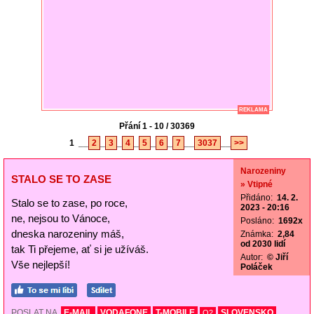
REKLAMA
Přání 1 - 10 / 30369
1
__
2
_
3
_
4
_
5
_
6
_
7
__
3037
__
>>
Narozeniny
STALO SE TO ZASE
» Vtipné
Přidáno:
14. 2.
Stalo se to zase, po roce,
2023 - 20:16
ne, nejsou to Vánoce,
Posláno:
1692x
dneska narozeniny máš,
Známka:
2,84
od 2030 lidí
tak Ti přejeme, ať si je užíváš.
Autor:
© Jiří
Vše nejlepší!
Poláček
POSLAT NA
E-MAIL
VODAFONE
T-MOBILE
SLOVENSKO
O2