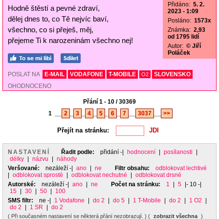
Přidáno:
5. 2.
Hodně štěstí a pevné zdraví,
2023 - 1:09
dělej dnes to, co Tě nejvíc baví,
Posláno:
1573x
všechno, co si přeješ, měj,
Známka:
2,93
od 1795 lidí
přejeme Ti k narozeninám všechno nej!
Autor:
© Jiří
Poláček
POSLAT NA
E-MAIL
VODAFONE
T-MOBILE
SLOVENSKO
O2
OHODNOCENO
Přání 1 - 10 / 30369
1
__
2
_
3
_
4
_
5
_
6
_
7
__
3037
__
>>
Přejít na stránku:
NASTAVENÍ
Řadit podle:
přidání
-|
hodnocení
|
posílanosti
|
délky
|
názvu
|
náhody
Veršované:
nezáleží
-|
ano
|
ne
Filtr obsahu:
odblokovat lechtivé
|
odblokovat sprosté
|
odblokovat nechutné
|
odblokovat drsné
Autorské:
nezáleží
-|
ano
|
ne
Počet na stránku:
1
|
5
|- 10 -|
15
|
30
|
50
|
100
SMS filtr:
ne
-|
1 Vodafone
|
do 2
|
do 5
|
1 T-Mobile
|
do 2
|
1 O2
|
do 2
|
1 SR
|
do 2
( Při současném nastavení se některá přání nezobrazují. ) (
zobrazit všechna
)