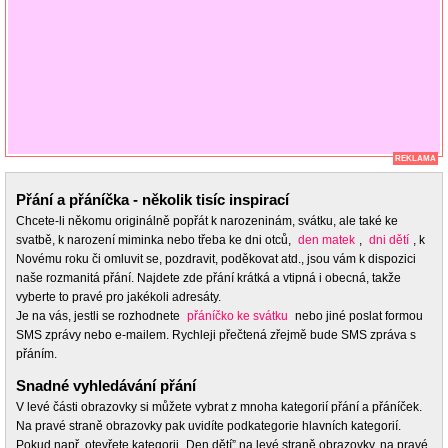
REKLAMA
Přání a přáníčka - několik tisíc inspirací
Chcete-li někomu originálně popřát k narozeninám, svátku, ale také ke
svatbě, k narození miminka nebo třeba ke dni otců,
den matek
,
dni dětí
, k
Novému roku či omluvit se, pozdravit, poděkovat atd., jsou vám k dispozici
naše rozmanitá přání. Najdete zde přání krátká a vtipná i obecná, takže
vyberte to pravé pro jakékoli adresáty.
Je na vás, jestli se rozhodnete
přáníčko ke svátku
nebo jiné poslat formou
SMS zprávy nebo e-mailem. Rychleji přečtená zřejmě bude SMS zpráva s
přáním.
Snadné vyhledávání přání
V levé části obrazovky si můžete vybrat z mnoha kategorií přání a přáníček.
Na pravé straně obrazovky pak uvidíte podkategorie hlavních kategorií.
Pokud např. otevřete kategorii „Den dětí” na levé straně obrazovky, na pravé