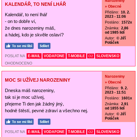
Narozeniny
KALENDÁŘ, TO NENÍ LHÁŘ
» Obecné
Přidáno:
10. 2.
Kalendář, to není lhář
2023 - 11:06
- on to dobře ví,
Posláno:
1572x
že dnes narozeniny máš,
Známka:
2,86
od 1985 lidí
a hádej, kdo je skvěle oslaví?
Autor:
© Jiří
Poláček
POSLAT NA
E-MAIL
VODAFONE
T-MOBILE
SLOVENSKO
O2
OHODNOCENO
Narozeniny
MOC SI UŽÍVEJ NAROZENINY
» Obecné
Přidáno:
9. 2.
Dneska máš narozeniny,
2023 - 11:51
tak si je moc užívej,
Posláno:
1601x
přejeme Ti den jak žádný jiný,
Známka:
2,91
od 1855 lidí
hodně štěstí, pevné zdraví a všechno nej.
Autor:
© Jiří
Poláček
POSLAT NA
E-MAIL
VODAFONE
T-MOBILE
SLOVENSKO
O2