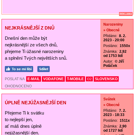
REKLAMA
Narozeniny
NEJKRÁSNĚJŠÍ Z DNŮ
» Obecné
Přidáno:
8. 2.
Dnešní den může být
2023 - 20:00
nejkrásnější ze všech dnů,
Posláno:
1550x
přejeme Ti úžasné narozeniny
Známka:
2,92
od 1753 lidí
a splnění Tvých největších snů.
Autor:
© Jiří
Poláček
POSLAT NA
E-MAIL
VODAFONE
T-MOBILE
SLOVENSKO
O2
OHODNOCENO
Svátek
ÚPLNĚ NEJÚŽASNĚJŠÍ DEN
» Obecné
Přidáno:
7. 2.
Přejeme Ti k svátku
2023 - 18:33
to nejlepší jen,
Posláno:
1511x
ať máš dnes úplně
Známka:
2,90
od 1727 lidí
nejúžasnější den.