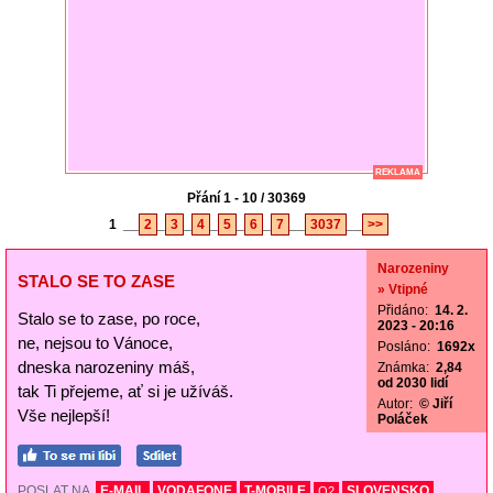
REKLAMA
Přání 1 - 10 / 30369
1
__
2
_
3
_
4
_
5
_
6
_
7
__
3037
__
>>
Narozeniny
STALO SE TO ZASE
» Vtipné
Přidáno:
14. 2.
Stalo se to zase, po roce,
2023 - 20:16
ne, nejsou to Vánoce,
Posláno:
1692x
dneska narozeniny máš,
Známka:
2,84
od 2030 lidí
tak Ti přejeme, ať si je užíváš.
Autor:
© Jiří
Vše nejlepší!
Poláček
POSLAT NA
E-MAIL
VODAFONE
T-MOBILE
SLOVENSKO
O2