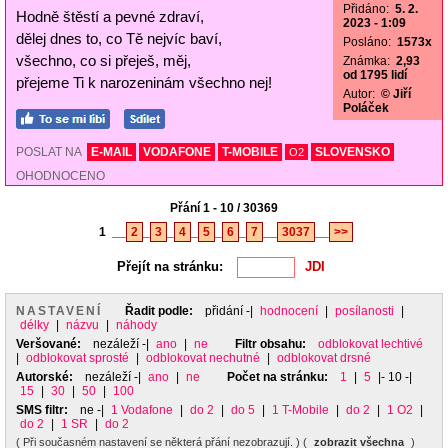
Přidáno:
5. 2.
Hodně štěstí a pevné zdraví,
2023 - 1:09
dělej dnes to, co Tě nejvíc baví,
Posláno:
1573x
všechno, co si přeješ, měj,
Známka:
2,93
od 1795 lidí
přejeme Ti k narozeninám všechno nej!
Autor:
© Jiří
Poláček
POSLAT NA
E-MAIL
VODAFONE
T-MOBILE
SLOVENSKO
O2
OHODNOCENO
Přání 1 - 10 / 30369
1
__
2
_
3
_
4
_
5
_
6
_
7
__
3037
__
>>
Přejít na stránku:
NASTAVENÍ
Řadit podle:
přidání
-|
hodnocení
|
posílanosti
|
délky
|
názvu
|
náhody
Veršované:
nezáleží
-|
ano
|
ne
Filtr obsahu:
odblokovat lechtivé
|
odblokovat sprosté
|
odblokovat nechutné
|
odblokovat drsné
Autorské:
nezáleží
-|
ano
|
ne
Počet na stránku:
1
|
5
|- 10 -|
15
|
30
|
50
|
100
SMS filtr:
ne
-|
1 Vodafone
|
do 2
|
do 5
|
1 T-Mobile
|
do 2
|
1 O2
|
do 2
|
1 SR
|
do 2
( Při současném nastavení se některá přání nezobrazují. ) (
zobrazit všechna
)