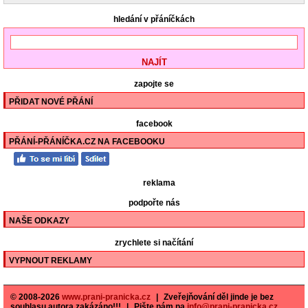
hledání v přáníčkách
zapojte se
PŘIDAT NOVÉ PŘÁNÍ
facebook
PŘÁNÍ-PŘÁNÍČKA.CZ NA FACEBOOKU
reklama
podpořte nás
NAŠE ODKAZY
zrychlete si načítání
VYPNOUT REKLAMY
© 2008-2026
www.prani-pranicka.cz
|
Zveřejňování děl jinde je bez
souhlasu autora zakázáno!!!
|
Pište nám na
info@prani-pranicka.cz