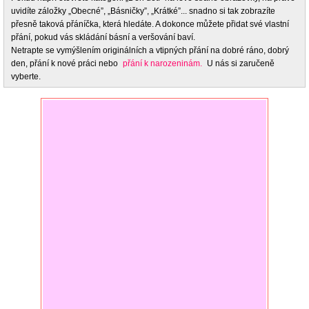
uvidíte záložky „Obecné”, „Básničky”, „Krátké”... snadno si tak zobrazíte
přesně taková přáníčka, která hledáte. A dokonce můžete přidat své vlastní
přání, pokud vás skládání básní a veršování baví.
Netrapte se vymýšlením originálních a vtipných přání na dobré ráno, dobrý
den, přání k nové práci nebo
přání k narozeninám.
U nás si zaručeně
vyberte.