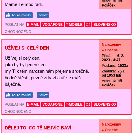
Autor:
© Jiří
Máme Tě moc rádi.
Poláček
POSLAT NA
E-MAIL
VODAFONE
T-MOBILE
SLOVENSKO
O2
OHODNOCENO
Narozeniny
UŽÍVEJ SI CELÝ DEN
» Obecné
Přidáno:
6. 2.
Užívej si celý den,
2023 - 4:47
jako by byl jeden sen,
Posláno:
1523x
my Ti k těm narozeninám přejeme srdečně,
Známka:
2,91
od 1953 lidí
hodně štěstí, pevné zdraví a ať se máš
Autor:
© Jiří
báječně.
Poláček
POSLAT NA
E-MAIL
VODAFONE
T-MOBILE
SLOVENSKO
O2
OHODNOCENO
Narozeniny
DĚLEJ TO, CO TĚ NEJVÍC BAVÍ
» Obecné