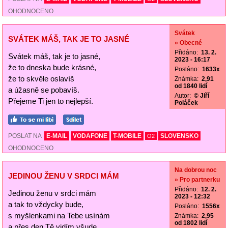
OHODNOCENO
Svátek
SVÁTEK MÁŠ, TAK JE TO JASNÉ
» Obecné
Přidáno:
13. 2.
Svátek máš, tak je to jasné,
2023 - 16:17
že to dneska bude krásné,
Posláno:
1633x
že to skvěle oslavíš
Známka:
2,91
od 1840 lidí
a úžasně se pobavíš.
Autor:
© Jiří
Přejeme Ti jen to nejlepší.
Poláček
POSLAT NA
E-MAIL
VODAFONE
T-MOBILE
SLOVENSKO
O2
OHODNOCENO
Na dobrou noc
JEDINOU ŽENU V SRDCI MÁM
» Pro partnerku
Přidáno:
12. 2.
Jedinou ženu v srdci mám
2023 - 12:32
a tak to vždycky bude,
Posláno:
1556x
s myšlenkami na Tebe usínám
Známka:
2,95
od 1802 lidí
a přes den Tě vidím všude.