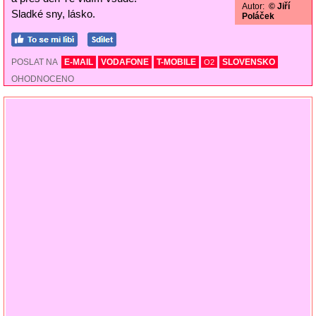
Autor:
© Jiří
Sladké sny, lásko.
Poláček
POSLAT NA
E-MAIL
VODAFONE
T-MOBILE
SLOVENSKO
O2
OHODNOCENO