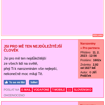
REKLAMA
Narozeniny
JSI PRO MĚ TEN NEJDŮLEŽITĚJŠÍ
» Pro partnera
ČLOVĚK
Přidáno:
11. 2.
2023 - 12:56
Jsi pro mě ten nejdůležitější
Posláno:
1602x
ze všech lidí na světě,
Známka:
2,92
od 1827 lidí
přeji Ti k narozeninám vše nejlepší,
Autor:
© Jiří
nekonečně moc miluji Tě.
Poláček
POSLAT NA
E-MAIL
VODAFONE
T-MOBILE
SLOVENSKO
O2
OHODNOCENO