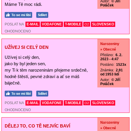
Autor:
© Jiří
Máme Tě moc rádi.
Poláček
POSLAT NA
E-MAIL
VODAFONE
T-MOBILE
SLOVENSKO
O2
OHODNOCENO
Narozeniny
UŽÍVEJ SI CELÝ DEN
» Obecné
Přidáno:
6. 2.
Užívej si celý den,
2023 - 4:47
jako by byl jeden sen,
Posláno:
1523x
my Ti k těm narozeninám přejeme srdečně,
Známka:
2,91
od 1953 lidí
hodně štěstí, pevné zdraví a ať se máš
Autor:
© Jiří
báječně.
Poláček
POSLAT NA
E-MAIL
VODAFONE
T-MOBILE
SLOVENSKO
O2
OHODNOCENO
Narozeniny
DĚLEJ TO, CO TĚ NEJVÍC BAVÍ
» Obecné