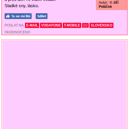
Autor:
© Jiří
Sladké sny, lásko.
Poláček
POSLAT NA
E-MAIL
VODAFONE
T-MOBILE
SLOVENSKO
O2
OHODNOCENO