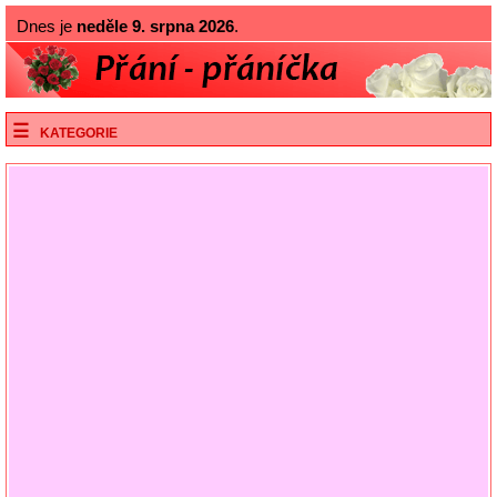
Dnes je
neděle 9. srpna 2026
.
KATEGORIE