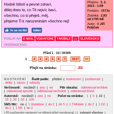
Přidáno:
5. 2.
Hodně štěstí a pevné zdraví,
2023 - 1:09
dělej dnes to, co Tě nejvíc baví,
Posláno:
1573x
všechno, co si přeješ, měj,
Známka:
2,93
od 1795 lidí
přejeme Ti k narozeninám všechno nej!
Autor:
© Jiří
Poláček
POSLAT NA
E-MAIL
VODAFONE
T-MOBILE
SLOVENSKO
O2
OHODNOCENO
Přání 1 - 10 / 30369
1
__
2
_
3
_
4
_
5
_
6
_
7
__
3037
__
>>
Přejít na stránku:
NASTAVENÍ
Řadit podle:
přidání
-|
hodnocení
|
posílanosti
|
délky
|
názvu
|
náhody
Veršované:
nezáleží
-|
ano
|
ne
Filtr obsahu:
odblokovat lechtivé
|
odblokovat sprosté
|
odblokovat nechutné
|
odblokovat drsné
Autorské:
nezáleží
-|
ano
|
ne
Počet na stránku:
1
|
5
|- 10 -|
15
|
30
|
50
|
100
SMS filtr:
ne
-|
1 Vodafone
|
do 2
|
do 5
|
1 T-Mobile
|
do 2
|
1 O2
|
do 2
|
1 SR
|
do 2
( Při současném nastavení se některá přání nezobrazují. ) (
zobrazit všechna
)