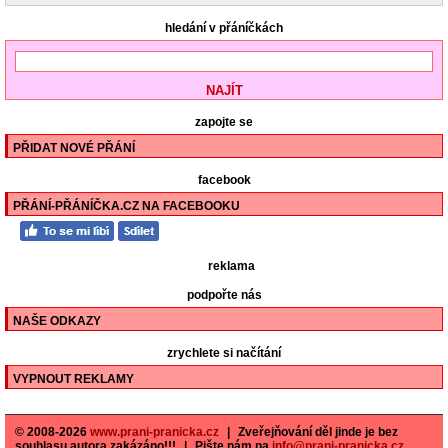
hledání v přáníčkách
zapojte se
PŘIDAT NOVÉ PŘÁNÍ
facebook
PŘÁNÍ-PŘÁNÍČKA.CZ NA FACEBOOKU
reklama
podpořte nás
NAŠE ODKAZY
zrychlete si načítání
VYPNOUT REKLAMY
© 2008-2026
www.prani-pranicka.cz
|
Zveřejňování děl jinde je bez
souhlasu autora zakázáno!!!
|
Pište nám na
info@prani-pranicka.cz