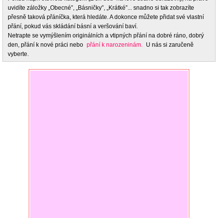
uvidíte záložky „Obecné”, „Básničky”, „Krátké”... snadno si tak zobrazíte
přesně taková přáníčka, která hledáte. A dokonce můžete přidat své vlastní
přání, pokud vás skládání básní a veršování baví.
Netrapte se vymýšlením originálních a vtipných přání na dobré ráno, dobrý
den, přání k nové práci nebo
přání k narozeninám.
U nás si zaručeně
vyberte.