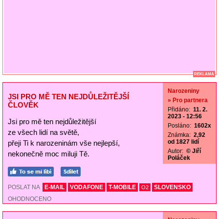
REKLAMA
Narozeniny
JSI PRO MĚ TEN NEJDŮLEŽITĚJŠÍ
» Pro partnera
ČLOVĚK
Přidáno:
11. 2.
2023 - 12:56
Jsi pro mě ten nejdůležitější
Posláno:
1602x
ze všech lidí na světě,
Známka:
2,92
od 1827 lidí
přeji Ti k narozeninám vše nejlepší,
Autor:
© Jiří
nekonečně moc miluji Tě.
Poláček
POSLAT NA
E-MAIL
VODAFONE
T-MOBILE
SLOVENSKO
O2
OHODNOCENO