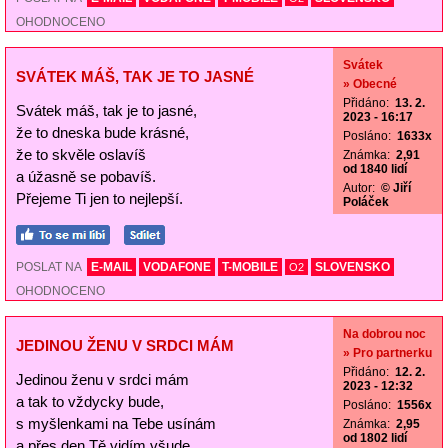
OHODNOCENO
Svátek
SVÁTEK MÁŠ, TAK JE TO JASNÉ
» Obecné
Přidáno:
13. 2.
Svátek máš, tak je to jasné,
2023 - 16:17
že to dneska bude krásné,
Posláno:
1633x
že to skvěle oslavíš
Známka:
2,91
od 1840 lidí
a úžasně se pobavíš.
Autor:
© Jiří
Přejeme Ti jen to nejlepší.
Poláček
POSLAT NA
E-MAIL
VODAFONE
T-MOBILE
SLOVENSKO
O2
OHODNOCENO
Na dobrou noc
JEDINOU ŽENU V SRDCI MÁM
» Pro partnerku
Přidáno:
12. 2.
Jedinou ženu v srdci mám
2023 - 12:32
a tak to vždycky bude,
Posláno:
1556x
s myšlenkami na Tebe usínám
Známka:
2,95
od 1802 lidí
a přes den Tě vidím všude.