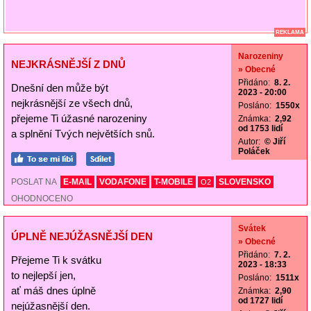
REKLAMA
Narozeniny
NEJKRÁSNĚJŠÍ Z DNŮ
» Obecné
Přidáno:
8. 2.
Dnešní den může být
2023 - 20:00
nejkrásnější ze všech dnů,
Posláno:
1550x
přejeme Ti úžasné narozeniny
Známka:
2,92
od 1753 lidí
a splnění Tvých největších snů.
Autor:
© Jiří
Poláček
POSLAT NA
E-MAIL
VODAFONE
T-MOBILE
SLOVENSKO
O2
OHODNOCENO
Svátek
ÚPLNĚ NEJÚŽASNĚJŠÍ DEN
» Obecné
Přidáno:
7. 2.
Přejeme Ti k svátku
2023 - 18:33
to nejlepší jen,
Posláno:
1511x
ať máš dnes úplně
Známka:
2,90
od 1727 lidí
nejúžasnější den.