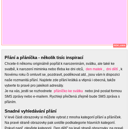
REKLAMA
Přání a přáníčka - několik tisíc inspirací
Chcete-li někomu originálně popřát k narozeninám, svátku, ale také ke
svatbě, k narození miminka nebo třeba ke dni otců,
den matek
,
dni dětí
, k
Novému roku či omluvit se, pozdravit, poděkovat atd., jsou vám k dispozici
naše rozmanitá přání. Najdete zde přání krátká a vtipná i obecná, takže
vyberte to pravé pro jakékoli adresáty.
Je na vás, jestli se rozhodnete
přáníčko ke svátku
nebo jiné poslat formou
SMS zprávy nebo e-mailem. Rychleji přečtená zřejmě bude SMS zpráva s
přáním.
Snadné vyhledávání přání
V levé části obrazovky si můžete vybrat z mnoha kategorií přání a přáníček.
Na pravé straně obrazovky pak uvidíte podkategorie hlavních kategorií.
Pokud např. otevřete kategorii „Den dětí” na levé straně obrazovky, na pravé