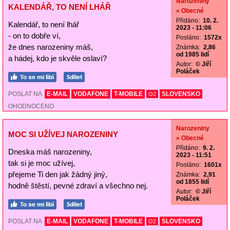
Narozeniny
KALENDÁŘ, TO NENÍ LHÁŘ
» Obecné
Přidáno:
10. 2.
Kalendář, to není lhář
2023 - 11:06
- on to dobře ví,
Posláno:
1572x
že dnes narozeniny máš,
Známka:
2,86
od 1985 lidí
a hádej, kdo je skvěle oslaví?
Autor:
© Jiří
Poláček
POSLAT NA
E-MAIL
VODAFONE
T-MOBILE
SLOVENSKO
O2
OHODNOCENO
Narozeniny
MOC SI UŽÍVEJ NAROZENINY
» Obecné
Přidáno:
9. 2.
Dneska máš narozeniny,
2023 - 11:51
tak si je moc užívej,
Posláno:
1601x
přejeme Ti den jak žádný jiný,
Známka:
2,91
od 1855 lidí
hodně štěstí, pevné zdraví a všechno nej.
Autor:
© Jiří
Poláček
POSLAT NA
E-MAIL
VODAFONE
T-MOBILE
SLOVENSKO
O2