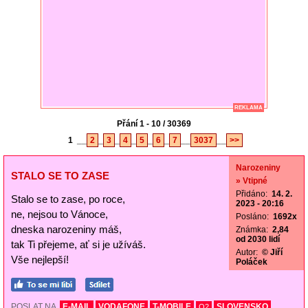
REKLAMA
Přání 1 - 10 / 30369
1
__
2
_
3
_
4
_
5
_
6
_
7
__
3037
__
>>
Narozeniny
STALO SE TO ZASE
» Vtipné
Přidáno:
14. 2.
Stalo se to zase, po roce,
2023 - 20:16
ne, nejsou to Vánoce,
Posláno:
1692x
dneska narozeniny máš,
Známka:
2,84
od 2030 lidí
tak Ti přejeme, ať si je užíváš.
Autor:
© Jiří
Vše nejlepší!
Poláček
POSLAT NA
E-MAIL
VODAFONE
T-MOBILE
SLOVENSKO
O2