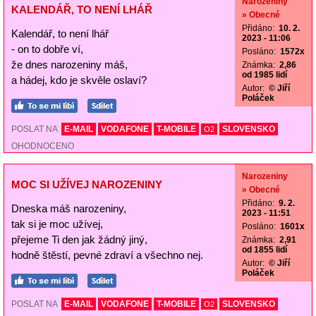
Narozeniny
KALENDÁŘ, TO NENÍ LHÁŘ
» Obecné
Přidáno:
10. 2.
Kalendář, to není lhář
2023 - 11:06
- on to dobře ví,
Posláno:
1572x
že dnes narozeniny máš,
Známka:
2,86
od 1985 lidí
a hádej, kdo je skvěle oslaví?
Autor:
© Jiří
Poláček
POSLAT NA
E-MAIL
VODAFONE
T-MOBILE
SLOVENSKO
O2
OHODNOCENO
Narozeniny
MOC SI UŽÍVEJ NAROZENINY
» Obecné
Přidáno:
9. 2.
Dneska máš narozeniny,
2023 - 11:51
tak si je moc užívej,
Posláno:
1601x
přejeme Ti den jak žádný jiný,
Známka:
2,91
od 1855 lidí
hodně štěstí, pevné zdraví a všechno nej.
Autor:
© Jiří
Poláček
POSLAT NA
E-MAIL
VODAFONE
T-MOBILE
SLOVENSKO
O2