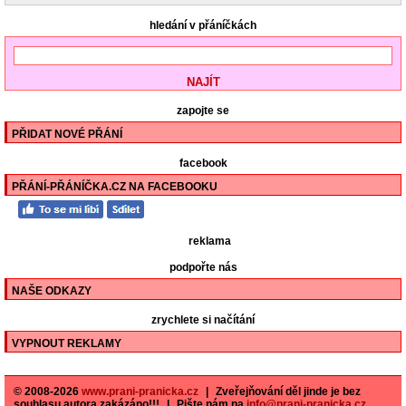
hledání v přáníčkách
zapojte se
PŘIDAT NOVÉ PŘÁNÍ
facebook
PŘÁNÍ-PŘÁNÍČKA.CZ NA FACEBOOKU
reklama
podpořte nás
NAŠE ODKAZY
zrychlete si načítání
VYPNOUT REKLAMY
© 2008-2026
www.prani-pranicka.cz
|
Zveřejňování děl jinde je bez
souhlasu autora zakázáno!!!
|
Pište nám na
info@prani-pranicka.cz