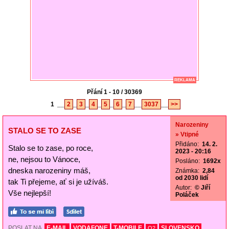
REKLAMA
Přání 1 - 10 / 30369
1
__
2
_
3
_
4
_
5
_
6
_
7
__
3037
__
>>
Narozeniny
STALO SE TO ZASE
» Vtipné
Přidáno:
14. 2.
Stalo se to zase, po roce,
2023 - 20:16
ne, nejsou to Vánoce,
Posláno:
1692x
dneska narozeniny máš,
Známka:
2,84
od 2030 lidí
tak Ti přejeme, ať si je užíváš.
Autor:
© Jiří
Vše nejlepší!
Poláček
POSLAT NA
E-MAIL
VODAFONE
T-MOBILE
SLOVENSKO
O2