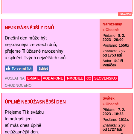
REKLAMA
Narozeniny
NEJKRÁSNĚJŠÍ Z DNŮ
» Obecné
Přidáno:
8. 2.
Dnešní den může být
2023 - 20:00
nejkrásnější ze všech dnů,
Posláno:
1550x
přejeme Ti úžasné narozeniny
Známka:
2,92
od 1753 lidí
a splnění Tvých největších snů.
Autor:
© Jiří
Poláček
POSLAT NA
E-MAIL
VODAFONE
T-MOBILE
SLOVENSKO
O2
OHODNOCENO
Svátek
ÚPLNĚ NEJÚŽASNĚJŠÍ DEN
» Obecné
Přidáno:
7. 2.
Přejeme Ti k svátku
2023 - 18:33
to nejlepší jen,
Posláno:
1511x
ať máš dnes úplně
Známka:
2,90
od 1727 lidí
nejúžasnější den.