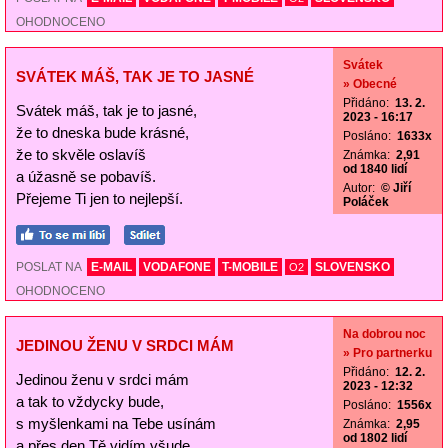
OHODNOCENO
Svátek
SVÁTEK MÁŠ, TAK JE TO JASNÉ
» Obecné
Přidáno:
13. 2.
Svátek máš, tak je to jasné,
2023 - 16:17
že to dneska bude krásné,
Posláno:
1633x
že to skvěle oslavíš
Známka:
2,91
od 1840 lidí
a úžasně se pobavíš.
Autor:
© Jiří
Přejeme Ti jen to nejlepší.
Poláček
POSLAT NA
E-MAIL
VODAFONE
T-MOBILE
SLOVENSKO
O2
OHODNOCENO
Na dobrou noc
JEDINOU ŽENU V SRDCI MÁM
» Pro partnerku
Přidáno:
12. 2.
Jedinou ženu v srdci mám
2023 - 12:32
a tak to vždycky bude,
Posláno:
1556x
s myšlenkami na Tebe usínám
Známka:
2,95
od 1802 lidí
a přes den Tě vidím všude.