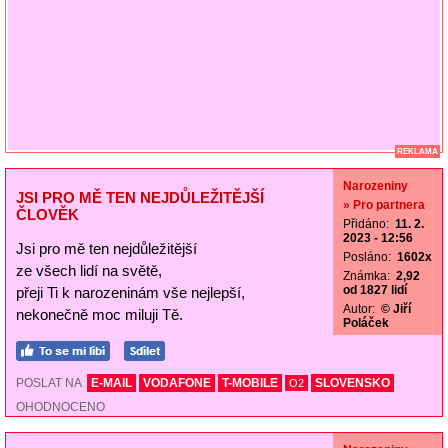
REKLAMA
Narozeniny
JSI PRO MĚ TEN NEJDŮLEŽITĚJŠÍ
» Pro partnera
ČLOVĚK
Přidáno:
11. 2.
2023 - 12:56
Jsi pro mě ten nejdůležitější
Posláno:
1602x
ze všech lidí na světě,
Známka:
2,92
od 1827 lidí
přeji Ti k narozeninám vše nejlepší,
Autor:
© Jiří
nekonečně moc miluji Tě.
Poláček
POSLAT NA
E-MAIL
VODAFONE
T-MOBILE
SLOVENSKO
O2
OHODNOCENO