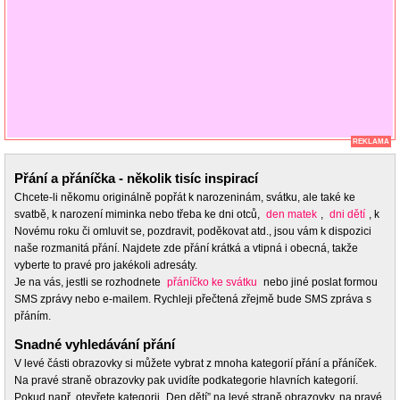
REKLAMA
Přání a přáníčka - několik tisíc inspirací
Chcete-li někomu originálně popřát k narozeninám, svátku, ale také ke
svatbě, k narození miminka nebo třeba ke dni otců,
den matek
,
dni dětí
, k
Novému roku či omluvit se, pozdravit, poděkovat atd., jsou vám k dispozici
naše rozmanitá přání. Najdete zde přání krátká a vtipná i obecná, takže
vyberte to pravé pro jakékoli adresáty.
Je na vás, jestli se rozhodnete
přáníčko ke svátku
nebo jiné poslat formou
SMS zprávy nebo e-mailem. Rychleji přečtená zřejmě bude SMS zpráva s
přáním.
Snadné vyhledávání přání
V levé části obrazovky si můžete vybrat z mnoha kategorií přání a přáníček.
Na pravé straně obrazovky pak uvidíte podkategorie hlavních kategorií.
Pokud např. otevřete kategorii „Den dětí” na levé straně obrazovky, na pravé