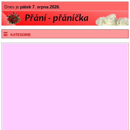
Dnes je
pátek 7. srpna 2026
.
KATEGORIE