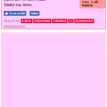
Autor:
© Jiří
Sladké sny, lásko.
Poláček
POSLAT NA
E-MAIL
VODAFONE
T-MOBILE
SLOVENSKO
O2
OHODNOCENO