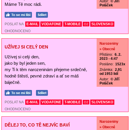
Autor:
© Jiří
Máme Tě moc rádi.
Poláček
POSLAT NA
E-MAIL
VODAFONE
T-MOBILE
SLOVENSKO
O2
OHODNOCENO
Narozeniny
UŽÍVEJ SI CELÝ DEN
» Obecné
Přidáno:
6. 2.
Užívej si celý den,
2023 - 4:47
jako by byl jeden sen,
Posláno:
1523x
my Ti k těm narozeninám přejeme srdečně,
Známka:
2,91
od 1953 lidí
hodně štěstí, pevné zdraví a ať se máš
Autor:
© Jiří
báječně.
Poláček
POSLAT NA
E-MAIL
VODAFONE
T-MOBILE
SLOVENSKO
O2
OHODNOCENO
Narozeniny
DĚLEJ TO, CO TĚ NEJVÍC BAVÍ
» Obecné