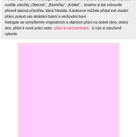
uvidíte záložky „Obecné”, „Básničky”, „Krátké”... snadno si tak zobrazíte
přesně taková přáníčka, která hledáte. A dokonce můžete přidat své vlastní
přání, pokud vás skládání básní a veršování baví.
Netrapte se vymýšlením originálních a vtipných přání na dobré ráno, dobrý
den, přání k nové práci nebo
přání k narozeninám.
U nás si zaručeně
vyberte.