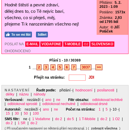
Přidáno:
5. 2.
Hodně štěstí a pevné zdraví,
2023 - 1:09
dělej dnes to, co Tě nejvíc baví,
Posláno:
1573x
všechno, co si přeješ, měj,
Známka:
2,93
od 1795 lidí
přejeme Ti k narozeninám všechno nej!
Autor:
© Jiří
Poláček
POSLAT NA
E-MAIL
VODAFONE
T-MOBILE
SLOVENSKO
O2
OHODNOCENO
Přání 1 - 10 / 30369
1
__
2
_
3
_
4
_
5
_
6
_
7
__
3037
__
>>
Přejít na stránku:
NASTAVENÍ
Řadit podle:
přidání
-|
hodnocení
|
posílanosti
|
délky
|
názvu
|
náhody
Veršované:
nezáleží
-|
ano
|
ne
Filtr obsahu:
odblokovat lechtivé
|
odblokovat sprosté
|
odblokovat nechutné
|
odblokovat drsné
Autorské:
nezáleží
-|
ano
|
ne
Počet na stránku:
1
|
5
|- 10 -|
15
|
30
|
50
|
100
SMS filtr:
ne
-|
1 Vodafone
|
do 2
|
do 5
|
1 T-Mobile
|
do 2
|
1 O2
|
do 2
|
1 SR
|
do 2
( Při současném nastavení se některá přání nezobrazují. ) (
zobrazit všechna
)