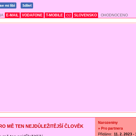
NA
E-MAIL
VODAFONE
T-MOBILE
SLOVENSKO
OHODNOCENO
O2
Narozeniny
PRO MĚ TEN NEJDŮLEŽITĚJŠÍ ČLOVĚK
» Pro partnera
Přidáno:
11. 2. 2023 -