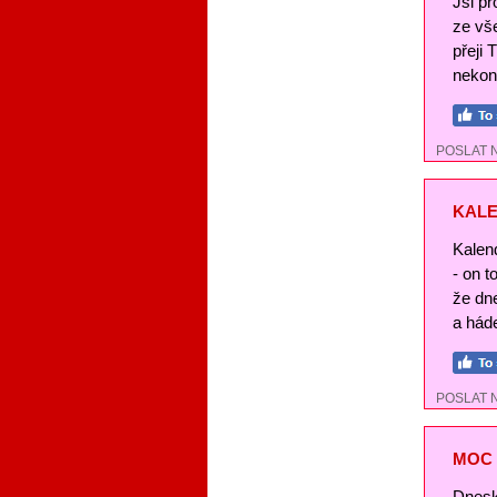
Jsi pr
ze vše
přeji 
nekon
POSLAT 
KALE
Kalend
- on t
že dn
a háde
POSLAT 
MOC 
Dnesk