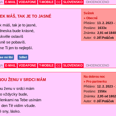
NA
E-MAIL
VODAFONE
T-MOBILE
SLOVENSKO
OHODNOCENO
O2
Svátek
EK MÁŠ, TAK JE TO JASNÉ
» Obecné
Přidáno:
13. 2. 2023 -
 máš, tak je to jasné,
Posláno:
1633x
 dneska bude krásné,
Známka:
2,91 od 1840 
skvěle oslavíš
Autor:
© Jiří Poláček
sně se pobavíš.
e Ti jen to nejlepší.
NA
E-MAIL
VODAFONE
T-MOBILE
SLOVENSKO
OHODNOCENO
O2
Na dobrou noc
NOU ŽENU V SRDCI MÁM
» Pro partnerku
Přidáno:
12. 2. 2023 -
ou ženu v srdci mám
Posláno:
1556x
 to vždycky bude,
Známka:
2,95 od 1802 
lenkami na Tebe usínám
Autor:
© Jiří Poláček
s den Tě vidím všude.
 sny, lásko.