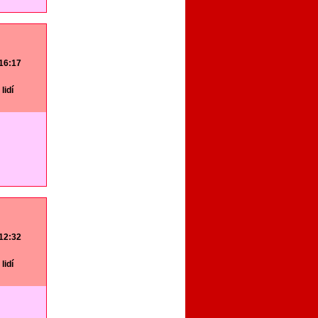
 16:17
lidí
 12:32
lidí