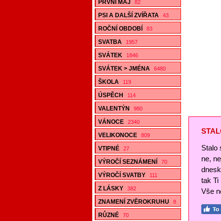
PRVNÍ MÁJ
82
PSI A DALŠÍ ZVÍŘATA
43
ROČNÍ OBDOBÍ
83
SVATBA
1957
SVÁTEK
1846
SVÁTEK > JMÉNA
6480
ŠKOLA
119
ÚSPĚCH
114
VALENTÝN
980
VÁNOCE
2340
STAL
VELIKONOCE
809
Stalo 
VTIPNÉ
27
ne, n
VÝROČÍ SEZNÁMENÍ
70
dnesk
VÝROČÍ SVATBY
111
tak Ti
Z LÁSKY
382
Vše ne
ZNAMENÍ ZVĚROKRUHU
8
RŮZNÉ
70