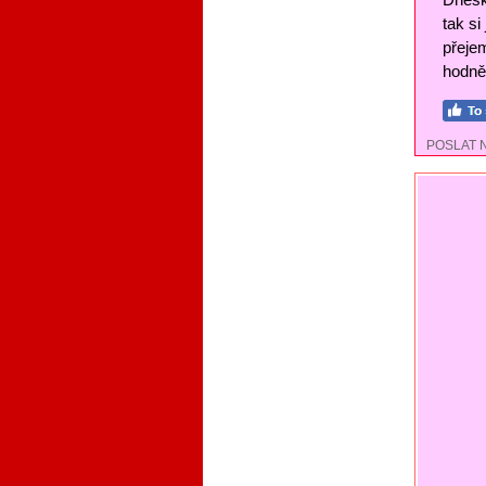
tak si
přejem
hodně 
POSLAT 