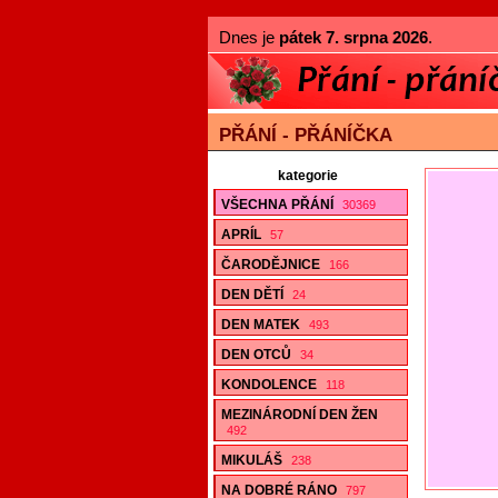
Dnes je
pátek 7. srpna 2026
.
PŘÁNÍ - PŘÁNÍČKA
kategorie
VŠECHNA PŘÁNÍ
30369
APRÍL
57
ČARODĚJNICE
166
DEN DĚTÍ
24
DEN MATEK
493
DEN OTCŮ
34
KONDOLENCE
118
MEZINÁRODNÍ DEN ŽEN
492
MIKULÁŠ
238
NA DOBRÉ RÁNO
797