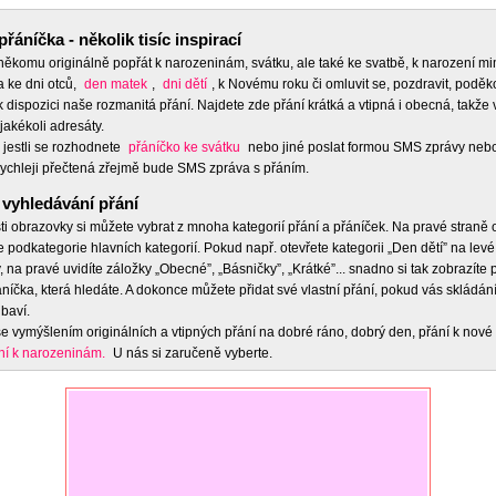
přáníčka - několik tisíc inspirací
 někomu originálně popřát k narozeninám, svátku, ale také ke svatbě, k narození m
a ke dni otců,
den matek
,
dni dětí
, k Novému roku či omluvit se, pozdravit, poděko
 dispozici naše rozmanitá přání. Najdete zde přání krátká a vtipná i obecná, takže 
jakékoli adresáty.
 jestli se rozhodnete
přáníčko ke svátku
nebo jiné poslat formou SMS zprávy nebo
ychleji přečtená zřejmě bude SMS zpráva s přáním.
vyhledávání přání
ti obrazovky si můžete vybrat z mnoha kategorií přání a přáníček. Na pravé straně
e podkategorie hlavních kategorií. Pokud např. otevřete kategorii „Den dětí” na levé
 na pravé uvidíte záložky „Obecné”, „Básničky”, „Krátké”... snadno si tak zobrazíte
níčka, která hledáte. A dokonce můžete přidat své vlastní přání, pokud vás skládán
baví.
e vymýšlením originálních a vtipných přání na dobré ráno, dobrý den, přání k nové 
ní k narozeninám.
U nás si zaručeně vyberte.