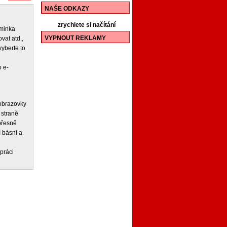
NAŠE ODKAZY
zrychlete si načítání
iminka
VYPNOUT REKLAMY
vat atd.,
vyberte to
 e-
 obrazovky
 straně
 přesně
í básní a
práci