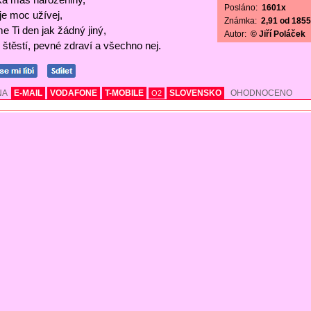
Posláno:
1601x
 je moc užívej,
Známka:
2,91 od 1855 
e Ti den jak žádný jiný,
Autor:
© Jiří Poláček
štěstí, pevné zdraví a všechno nej.
NA
E-MAIL
VODAFONE
T-MOBILE
SLOVENSKO
OHODNOCENO
O2