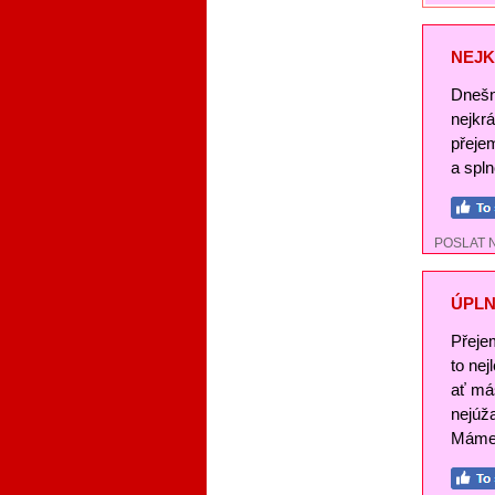
NEJK
Dnešn
nejkr
přeje
a spl
POSLAT 
ÚPLN
Přeje
to nej
ať má
nejúž
Máme 