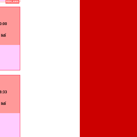
REKLAMA
20:00
lidí
18:33
lidí