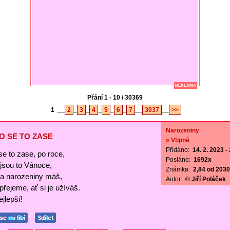
REKLAMA
Přání 1 - 10 / 30369
1
__
2
_
3
_
4
_
5
_
6
_
7
__
3037
__
>>
Narozeniny
O SE TO ZASE
» Vtipné
Přidáno:
14. 2. 2023 -
se to zase, po roce,
Posláno:
1692x
ejsou to Vánoce,
Známka:
2,84 od 2030 
a narozeniny máš,
Autor:
© Jiří Poláček
 přejeme, ať si je užíváš.
jlepší!