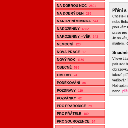
NA DOBROU NOC
2601
Přání a 
NA DOBRÝ DEN
293
Chcete-li
NAROZENÍ MIMINKA
541
nebo třeb
jsou vám k
NAROZENINY
6352
pravé pro 
NAROZENINY > VĚK
343
Je na vás,
mailem. R
NEMOCNÍ
123
NOVÁ PRÁCE
Snadné 
17
V levé čás
NOVÝ ROK
1130
pak uvidít
OBECNÉ
593
obrazovky,
taková přá
OMLUVY
24
veršování 
PODĚKOVÁNÍ
88
Netrapte s
POZDRAVY
119
nebo
přá
POZVÁNKY
62
PRO PRARODIČE
29
PRO PŘÁTELE
100
PRO SOUROZENCE
14