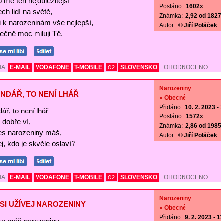
o mě ten nejdůležitější
Posláno:
1602x
ch lidí na světě,
Známka:
2,92 od 1827 
Ti k narozeninám vše nejlepší,
Autor:
© Jiří Poláček
ečně moc miluji Tě.
NA
E-MAIL
VODAFONE
T-MOBILE
SLOVENSKO
OHODNOCENO
O2
Narozeniny
NDÁŘ, TO NENÍ LHÁŘ
» Obecné
Přidáno:
10. 2. 2023 -
ář, to není lhář
Posláno:
1572x
o dobře ví,
Známka:
2,86 od 1985 
es narozeniny máš,
Autor:
© Jiří Poláček
j, kdo je skvěle oslaví?
NA
E-MAIL
VODAFONE
T-MOBILE
SLOVENSKO
OHODNOCENO
O2
Narozeniny
SI UŽÍVEJ NAROZENINY
» Obecné
Přidáno:
9. 2. 2023 - 
a máš narozeniny,