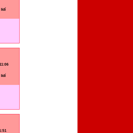
lidí
 11:06
lidí
11:51