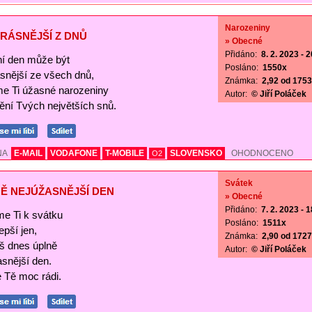
Narozeniny
RÁSNĚJŠÍ Z DNŮ
» Obecné
Přidáno:
8. 2. 2023 - 
í den může být
Posláno:
1550x
ásnější ze všech dnů,
Známka:
2,92 od 1753 
me Ti úžasné narozeniny
Autor:
© Jiří Poláček
nění Tvých největších snů.
NA
E-MAIL
VODAFONE
T-MOBILE
SLOVENSKO
OHODNOCENO
O2
Svátek
Ě NEJÚŽASNĚJŠÍ DEN
» Obecné
Přidáno:
7. 2. 2023 - 
me Ti k svátku
Posláno:
1511x
lepší jen,
Známka:
2,90 od 1727 
š dnes úplně
Autor:
© Jiří Poláček
asnější den.
Tě moc rádi.