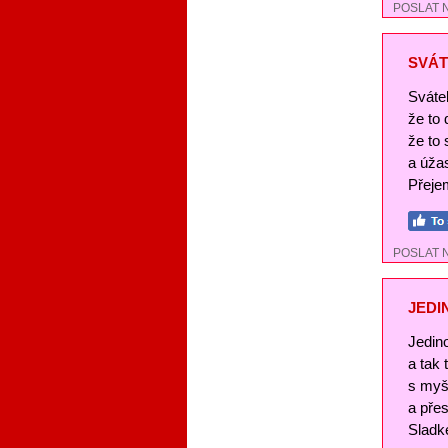
POSLAT 
SVÁT
Svátek
že to
že to 
a úža
Přejem
POSLAT 
JEDI
Jedin
a tak
s myš
a pře
Sladké