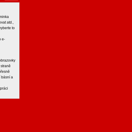
iminka
vat atd.,
vyberte to
 e-
 obrazovky
 straně
 přesně
í básní a
práci