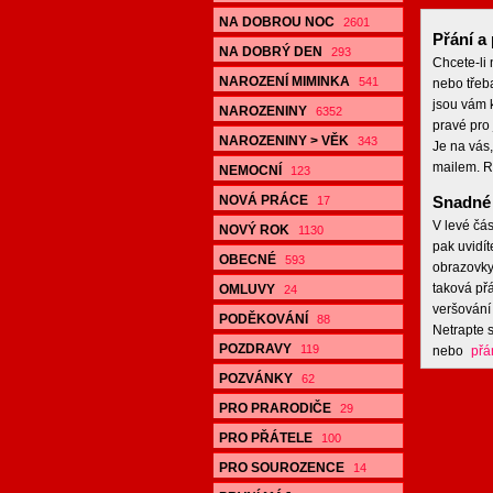
NA DOBROU NOC
2601
Přání a 
NA DOBRÝ DEN
293
Chcete-li
NAROZENÍ MIMINKA
541
nebo třeb
jsou vám k
NAROZENINY
6352
pravé pro 
NAROZENINY > VĚK
343
Je na vás,
mailem. R
NEMOCNÍ
123
NOVÁ PRÁCE
Snadné 
17
V levé čás
NOVÝ ROK
1130
pak uvidít
OBECNÉ
593
obrazovky,
taková přá
OMLUVY
24
veršování 
PODĚKOVÁNÍ
88
Netrapte s
POZDRAVY
119
nebo
přá
POZVÁNKY
62
PRO PRARODIČE
29
PRO PŘÁTELE
100
PRO SOUROZENCE
14