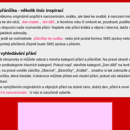
přáníčka - několik tisíc inspirací
 někomu originálně popřát k narozeninám, svátku, ale také ke svatbě, k narození m
a ke dni otců,
den matek
,
dni dětí
, k Novému roku či omluvit se, pozdravit, poděko
 dispozici naše rozmanitá přání. Najdete zde přání krátká a vtipná i obecná, takže 
jakékoli adresáty.
 jestli se rozhodnete
přáníčko ke svátku
nebo jiné poslat formou SMS zprávy nebo
ychleji přečtená zřejmě bude SMS zpráva s přáním.
vyhledávání přání
ti obrazovky si můžete vybrat z mnoha kategorií přání a přáníček. Na pravé straně
e podkategorie hlavních kategorií. Pokud např. otevřete kategorii „Den dětí” na levé
 na pravé uvidíte záložky „Obecné”, „Básničky”, „Krátké”... snadno si tak zobrazíte
níčka, která hledáte. A dokonce můžete přidat své vlastní přání, pokud vás skládán
baví.
e vymýšlením originálních a vtipných přání na dobré ráno, dobrý den, přání k nové 
ní k narozeninám.
U nás si zaručeně vyberte.