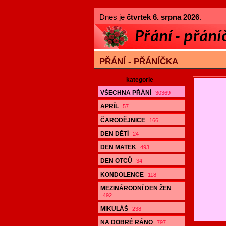
Dnes je
čtvrtek 6. srpna 2026
.
PŘÁNÍ - PŘÁNÍČKA
kategorie
VŠECHNA PŘÁNÍ
30369
APRÍL
57
ČARODĚJNICE
166
DEN DĚTÍ
24
DEN MATEK
493
DEN OTCŮ
34
KONDOLENCE
118
MEZINÁRODNÍ DEN ŽEN
492
MIKULÁŠ
238
NA DOBRÉ RÁNO
797