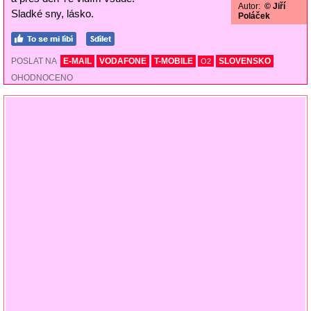
Autor:
© Jiří
Sladké sny, lásko.
Poláček
POSLAT NA
E-MAIL
VODAFONE
T-MOBILE
SLOVENSKO
O2
OHODNOCENO