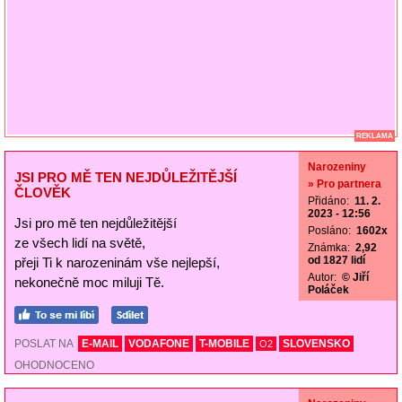
REKLAMA
Narozeniny
JSI PRO MĚ TEN NEJDŮLEŽITĚJŠÍ
» Pro partnera
ČLOVĚK
Přidáno:
11. 2.
2023 - 12:56
Jsi pro mě ten nejdůležitější
Posláno:
1602x
ze všech lidí na světě,
Známka:
2,92
od 1827 lidí
přeji Ti k narozeninám vše nejlepší,
Autor:
© Jiří
nekonečně moc miluji Tě.
Poláček
POSLAT NA
E-MAIL
VODAFONE
T-MOBILE
SLOVENSKO
O2
OHODNOCENO