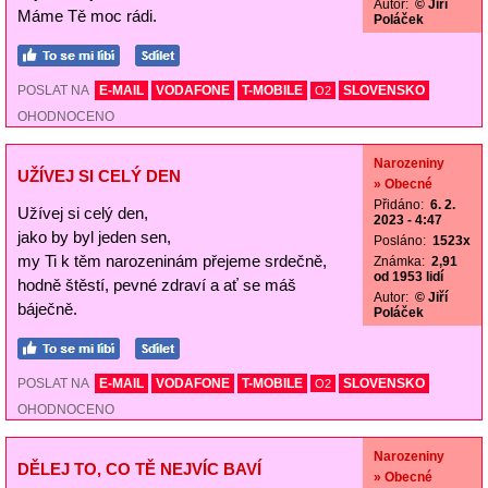
Autor:
© Jiří
Máme Tě moc rádi.
Poláček
POSLAT NA
E-MAIL
VODAFONE
T-MOBILE
SLOVENSKO
O2
OHODNOCENO
Narozeniny
UŽÍVEJ SI CELÝ DEN
» Obecné
Přidáno:
6. 2.
Užívej si celý den,
2023 - 4:47
jako by byl jeden sen,
Posláno:
1523x
my Ti k těm narozeninám přejeme srdečně,
Známka:
2,91
od 1953 lidí
hodně štěstí, pevné zdraví a ať se máš
Autor:
© Jiří
báječně.
Poláček
POSLAT NA
E-MAIL
VODAFONE
T-MOBILE
SLOVENSKO
O2
OHODNOCENO
Narozeniny
DĚLEJ TO, CO TĚ NEJVÍC BAVÍ
» Obecné