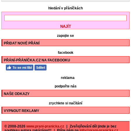
hledání v přáníčkách
zapojte se
PŘIDAT NOVÉ PŘÁNÍ
facebook
PŘÁNÍ-PŘÁNÍČKA.CZ NA FACEBOOKU
reklama
podpořte nás
NAŠE ODKAZY
zrychlete si načítání
VYPNOUT REKLAMY
© 2008-2026
www.prani-pranicka.cz
|
Zveřejňování děl jinde je bez
souhlasu autora zakázáno!!!
|
Pište nám na
info@prani-pranicka.cz