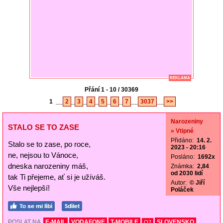
REKLAMA
Přání 1 - 10 / 30369
1
__
2
_
3
_
4
_
5
_
6
_
7
__
3037
__
>>
Narozeniny
STALO SE TO ZASE
» Vtipné
Přidáno:
14. 2.
Stalo se to zase, po roce,
2023 - 20:16
ne, nejsou to Vánoce,
Posláno:
1692x
dneska narozeniny máš,
Známka:
2,84
od 2030 lidí
tak Ti přejeme, ať si je užíváš.
Autor:
© Jiří
Vše nejlepší!
Poláček
POSLAT NA
E-MAIL
VODAFONE
T-MOBILE
SLOVENSKO
O2