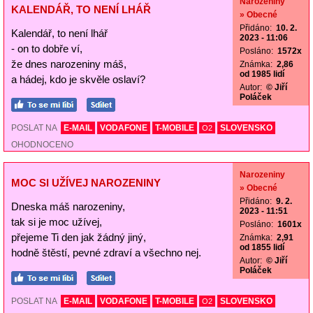
Narozeniny
KALENDÁŘ, TO NENÍ LHÁŘ
» Obecné
Přidáno:
10. 2.
Kalendář, to není lhář
2023 - 11:06
- on to dobře ví,
Posláno:
1572x
že dnes narozeniny máš,
Známka:
2,86
od 1985 lidí
a hádej, kdo je skvěle oslaví?
Autor:
© Jiří
Poláček
POSLAT NA
E-MAIL
VODAFONE
T-MOBILE
SLOVENSKO
O2
OHODNOCENO
Narozeniny
MOC SI UŽÍVEJ NAROZENINY
» Obecné
Přidáno:
9. 2.
Dneska máš narozeniny,
2023 - 11:51
tak si je moc užívej,
Posláno:
1601x
přejeme Ti den jak žádný jiný,
Známka:
2,91
od 1855 lidí
hodně štěstí, pevné zdraví a všechno nej.
Autor:
© Jiří
Poláček
POSLAT NA
E-MAIL
VODAFONE
T-MOBILE
SLOVENSKO
O2