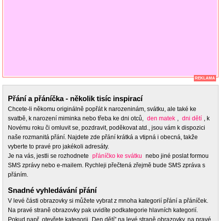
REKLAMA
Přání a přáníčka - několik tisíc inspirací
Chcete-li někomu originálně popřát k narozeninám, svátku, ale také ke
svatbě, k narození miminka nebo třeba ke dni otců,
den matek
,
dni dětí
, k
Novému roku či omluvit se, pozdravit, poděkovat atd., jsou vám k dispozici
naše rozmanitá přání. Najdete zde přání krátká a vtipná i obecná, takže
vyberte to pravé pro jakékoli adresáty.
Je na vás, jestli se rozhodnete
přáníčko ke svátku
nebo jiné poslat formou
SMS zprávy nebo e-mailem. Rychleji přečtená zřejmě bude SMS zpráva s
přáním.
Snadné vyhledávání přání
V levé části obrazovky si můžete vybrat z mnoha kategorií přání a přáníček.
Na pravé straně obrazovky pak uvidíte podkategorie hlavních kategorií.
Pokud např. otevřete kategorii „Den dětí” na levé straně obrazovky, na pravé