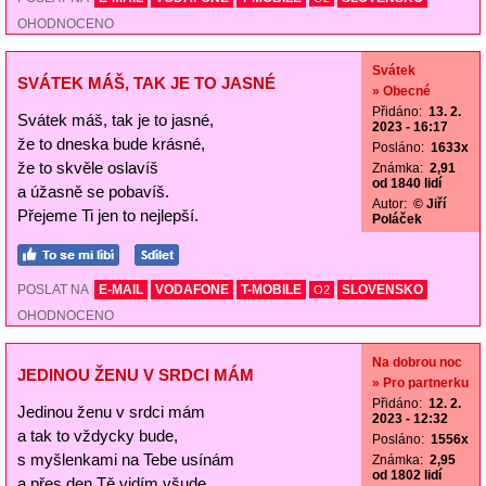
OHODNOCENO
Svátek
SVÁTEK MÁŠ, TAK JE TO JASNÉ
» Obecné
Přidáno:
13. 2.
Svátek máš, tak je to jasné,
2023 - 16:17
že to dneska bude krásné,
Posláno:
1633x
že to skvěle oslavíš
Známka:
2,91
od 1840 lidí
a úžasně se pobavíš.
Autor:
© Jiří
Přejeme Ti jen to nejlepší.
Poláček
POSLAT NA
E-MAIL
VODAFONE
T-MOBILE
SLOVENSKO
O2
OHODNOCENO
Na dobrou noc
JEDINOU ŽENU V SRDCI MÁM
» Pro partnerku
Přidáno:
12. 2.
Jedinou ženu v srdci mám
2023 - 12:32
a tak to vždycky bude,
Posláno:
1556x
s myšlenkami na Tebe usínám
Známka:
2,95
od 1802 lidí
a přes den Tě vidím všude.