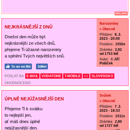
REKLAMA
Narozeniny
NEJKRÁSNĚJŠÍ Z DNŮ
» Obecné
Přidáno:
8. 2.
Dnešní den může být
2023 - 20:00
nejkrásnější ze všech dnů,
Posláno:
1550x
přejeme Ti úžasné narozeniny
Známka:
2,92
od 1753 lidí
a splnění Tvých největších snů.
Autor:
© Jiří
Poláček
POSLAT NA
E-MAIL
VODAFONE
T-MOBILE
SLOVENSKO
O2
OHODNOCENO
Svátek
ÚPLNĚ NEJÚŽASNĚJŠÍ DEN
» Obecné
Přidáno:
7. 2.
Přejeme Ti k svátku
2023 - 18:33
to nejlepší jen,
Posláno:
1511x
ať máš dnes úplně
Známka:
2,90
od 1727 lidí
nejúžasnější den.