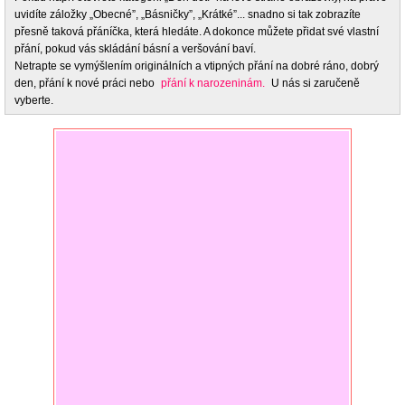
uvidíte záložky „Obecné”, „Básničky”, „Krátké”... snadno si tak zobrazíte
přesně taková přáníčka, která hledáte. A dokonce můžete přidat své vlastní
přání, pokud vás skládání básní a veršování baví.
Netrapte se vymýšlením originálních a vtipných přání na dobré ráno, dobrý
den, přání k nové práci nebo
přání k narozeninám.
U nás si zaručeně
vyberte.