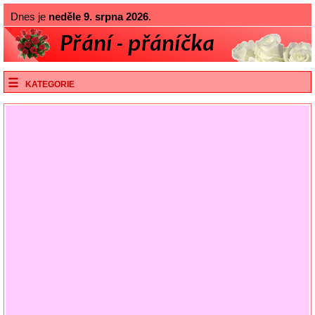
Dnes je
neděle 9. srpna 2026
.
KATEGORIE