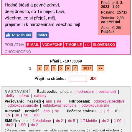
Přidáno:
5. 2.
Hodně štěstí a pevné zdraví,
2023 - 1:09
dělej dnes to, co Tě nejvíc baví,
Posláno:
1573x
všechno, co si přeješ, měj,
Známka:
2,93
od 1795 lidí
přejeme Ti k narozeninám všechno nej!
Autor:
© Jiří
Poláček
POSLAT NA
E-MAIL
VODAFONE
T-MOBILE
SLOVENSKO
O2
OHODNOCENO
Přání 1 - 10 / 30369
1
__
2
_
3
_
4
_
5
_
6
_
7
__
3037
__
>>
Přejít na stránku:
NASTAVENÍ
Řadit podle:
přidání
-|
hodnocení
|
posílanosti
|
délky
|
názvu
|
náhody
Veršované:
nezáleží
-|
ano
|
ne
Filtr obsahu:
odblokovat lechtivé
|
odblokovat sprosté
|
odblokovat nechutné
|
odblokovat drsné
Autorské:
nezáleží
-|
ano
|
ne
Počet na stránku:
1
|
5
|- 10 -|
15
|
30
|
50
|
100
SMS filtr:
ne
-|
1 Vodafone
|
do 2
|
do 5
|
1 T-Mobile
|
do 2
|
1 O2
|
do 2
|
1 SR
|
do 2
( Při současném nastavení se některá přání nezobrazují. ) (
zobrazit všechna
)