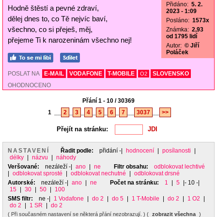
Přidáno:
5. 2.
Hodně štěstí a pevné zdraví,
2023 - 1:09
dělej dnes to, co Tě nejvíc baví,
Posláno:
1573x
všechno, co si přeješ, měj,
Známka:
2,93
od 1795 lidí
přejeme Ti k narozeninám všechno nej!
Autor:
© Jiří
Poláček
POSLAT NA
E-MAIL
VODAFONE
T-MOBILE
SLOVENSKO
O2
OHODNOCENO
Přání 1 - 10 / 30369
1
__
2
_
3
_
4
_
5
_
6
_
7
__
3037
__
>>
Přejít na stránku:
NASTAVENÍ
Řadit podle:
přidání
-|
hodnocení
|
posílanosti
|
délky
|
názvu
|
náhody
Veršované:
nezáleží
-|
ano
|
ne
Filtr obsahu:
odblokovat lechtivé
|
odblokovat sprosté
|
odblokovat nechutné
|
odblokovat drsné
Autorské:
nezáleží
-|
ano
|
ne
Počet na stránku:
1
|
5
|- 10 -|
15
|
30
|
50
|
100
SMS filtr:
ne
-|
1 Vodafone
|
do 2
|
do 5
|
1 T-Mobile
|
do 2
|
1 O2
|
do 2
|
1 SR
|
do 2
( Při současném nastavení se některá přání nezobrazují. ) (
zobrazit všechna
)