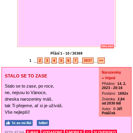
REKLAMA
Přání 1 - 10 / 30369
1
__
2
_
3
_
4
_
5
_
6
_
7
__
3037
__
>>
Narozeniny
STALO SE TO ZASE
» Vtipné
Přidáno:
14. 2.
Stalo se to zase, po roce,
2023 - 20:16
ne, nejsou to Vánoce,
Posláno:
1692x
dneska narozeniny máš,
Známka:
2,84
od 2030 lidí
tak Ti přejeme, ať si je užíváš.
Autor:
© Jiří
Vše nejlepší!
Poláček
POSLAT NA
E-MAIL
VODAFONE
T-MOBILE
SLOVENSKO
O2