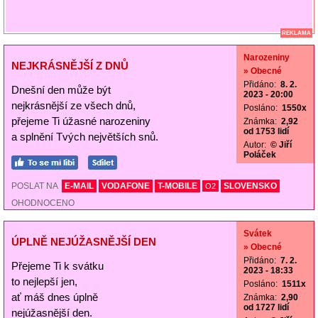
REKLAMA
Narozeniny
NEJKRÁSNĚJŠÍ Z DNŮ
» Obecné
Přidáno:
8. 2.
Dnešní den může být
2023 - 20:00
nejkrásnější ze všech dnů,
Posláno:
1550x
přejeme Ti úžasné narozeniny
Známka:
2,92
od 1753 lidí
a splnění Tvých největších snů.
Autor:
© Jiří
Poláček
POSLAT NA
E-MAIL
VODAFONE
T-MOBILE
SLOVENSKO
O2
OHODNOCENO
Svátek
ÚPLNĚ NEJÚŽASNĚJŠÍ DEN
» Obecné
Přidáno:
7. 2.
Přejeme Ti k svátku
2023 - 18:33
to nejlepší jen,
Posláno:
1511x
ať máš dnes úplně
Známka:
2,90
od 1727 lidí
nejúžasnější den.