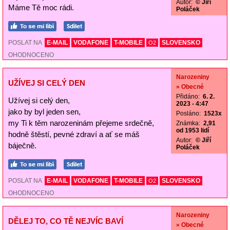
Autor:
© Jiří
Máme Tě moc rádi.
Poláček
POSLAT NA
E-MAIL
VODAFONE
T-MOBILE
SLOVENSKO
O2
OHODNOCENO
Narozeniny
UŽÍVEJ SI CELÝ DEN
» Obecné
Přidáno:
6. 2.
Užívej si celý den,
2023 - 4:47
jako by byl jeden sen,
Posláno:
1523x
my Ti k těm narozeninám přejeme srdečně,
Známka:
2,91
od 1953 lidí
hodně štěstí, pevné zdraví a ať se máš
Autor:
© Jiří
báječně.
Poláček
POSLAT NA
E-MAIL
VODAFONE
T-MOBILE
SLOVENSKO
O2
OHODNOCENO
Narozeniny
DĚLEJ TO, CO TĚ NEJVÍC BAVÍ
» Obecné