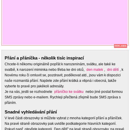
REKLAMA
Přání a přáníčka - několik tisíc inspirací
Chcete-li někomu originálně popřát k narozeninám, svátku, ale také ke
svatbě, k narození miminka nebo třeba ke dni otců,
den matek
,
dni dětí
, k
Novému roku či omluvit se, pozdravit, poděkovat atd., jsou vám k dispozici
naše rozmanitá přání. Najdete zde přání krátká a vtipná i obecná, takže
vyberte to pravé pro jakékoli adresáty.
Je na vás, jestli se rozhodnete
přáníčko ke svátku
nebo jiné poslat formou
SMS zprávy nebo e-mailem. Rychleji přečtená zřejmě bude SMS zpráva s
přáním.
Snadné vyhledávání přání
V levé části obrazovky si můžete vybrat z mnoha kategorií přání a přáníček.
Na pravé straně obrazovky pak uvidíte podkategorie hlavních kategorií.
Pokud např. otevřete kategorii „Den dětí” na levé straně obrazovky, na pravé