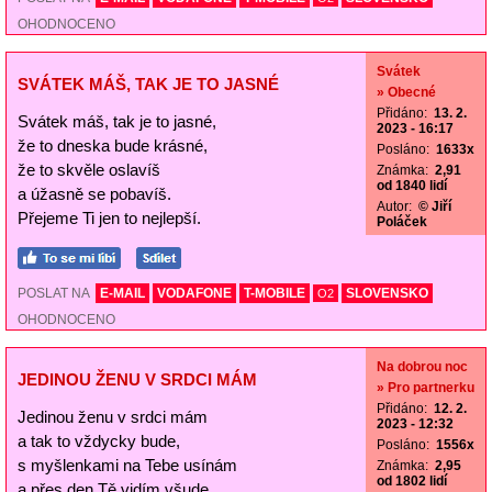
OHODNOCENO
Svátek
SVÁTEK MÁŠ, TAK JE TO JASNÉ
» Obecné
Přidáno:
13. 2.
Svátek máš, tak je to jasné,
2023 - 16:17
že to dneska bude krásné,
Posláno:
1633x
že to skvěle oslavíš
Známka:
2,91
od 1840 lidí
a úžasně se pobavíš.
Autor:
© Jiří
Přejeme Ti jen to nejlepší.
Poláček
POSLAT NA
E-MAIL
VODAFONE
T-MOBILE
SLOVENSKO
O2
OHODNOCENO
Na dobrou noc
JEDINOU ŽENU V SRDCI MÁM
» Pro partnerku
Přidáno:
12. 2.
Jedinou ženu v srdci mám
2023 - 12:32
a tak to vždycky bude,
Posláno:
1556x
s myšlenkami na Tebe usínám
Známka:
2,95
od 1802 lidí
a přes den Tě vidím všude.