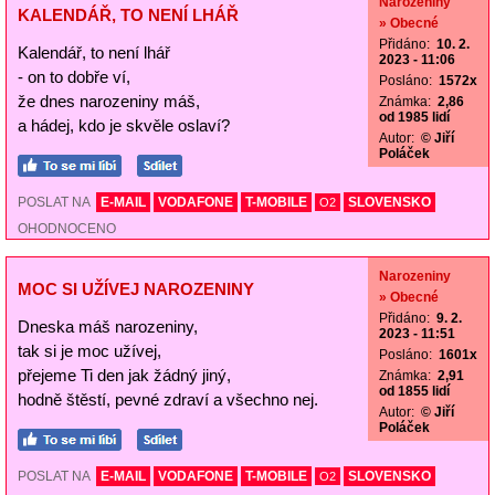
Narozeniny
KALENDÁŘ, TO NENÍ LHÁŘ
» Obecné
Přidáno:
10. 2.
Kalendář, to není lhář
2023 - 11:06
- on to dobře ví,
Posláno:
1572x
že dnes narozeniny máš,
Známka:
2,86
od 1985 lidí
a hádej, kdo je skvěle oslaví?
Autor:
© Jiří
Poláček
POSLAT NA
E-MAIL
VODAFONE
T-MOBILE
SLOVENSKO
O2
OHODNOCENO
Narozeniny
MOC SI UŽÍVEJ NAROZENINY
» Obecné
Přidáno:
9. 2.
Dneska máš narozeniny,
2023 - 11:51
tak si je moc užívej,
Posláno:
1601x
přejeme Ti den jak žádný jiný,
Známka:
2,91
od 1855 lidí
hodně štěstí, pevné zdraví a všechno nej.
Autor:
© Jiří
Poláček
POSLAT NA
E-MAIL
VODAFONE
T-MOBILE
SLOVENSKO
O2