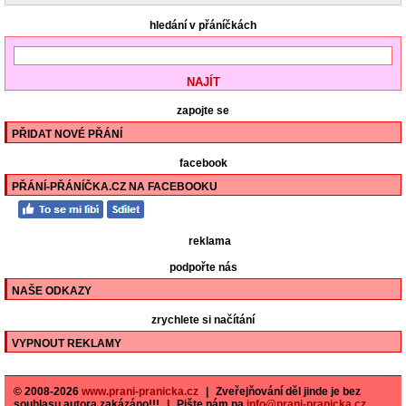
hledání v přáníčkách
zapojte se
PŘIDAT NOVÉ PŘÁNÍ
facebook
PŘÁNÍ-PŘÁNÍČKA.CZ NA FACEBOOKU
reklama
podpořte nás
NAŠE ODKAZY
zrychlete si načítání
VYPNOUT REKLAMY
© 2008-2026
www.prani-pranicka.cz
|
Zveřejňování děl jinde je bez
souhlasu autora zakázáno!!!
|
Pište nám na
info@prani-pranicka.cz