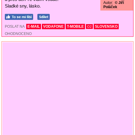
Autor:
© Jiří
Sladké sny, lásko.
Poláček
POSLAT NA
E-MAIL
VODAFONE
T-MOBILE
SLOVENSKO
O2
OHODNOCENO