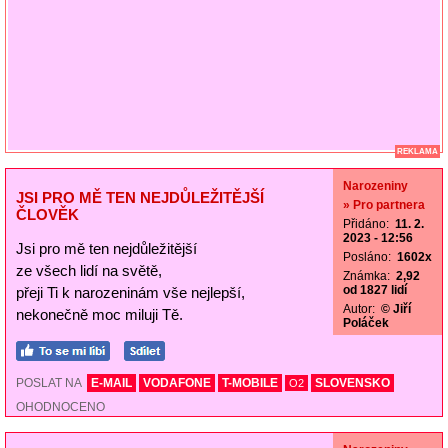
REKLAMA
Narozeniny
JSI PRO MĚ TEN NEJDŮLEŽITĚJŠÍ
» Pro partnera
ČLOVĚK
Přidáno:
11. 2.
2023 - 12:56
Jsi pro mě ten nejdůležitější
Posláno:
1602x
ze všech lidí na světě,
Známka:
2,92
od 1827 lidí
přeji Ti k narozeninám vše nejlepší,
Autor:
© Jiří
nekonečně moc miluji Tě.
Poláček
POSLAT NA
E-MAIL
VODAFONE
T-MOBILE
SLOVENSKO
O2
OHODNOCENO