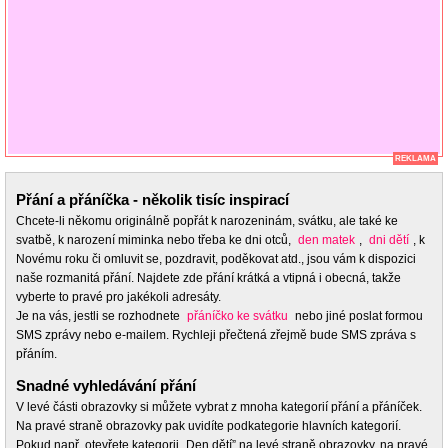
REKLAMA
Přání a přáníčka - několik tisíc inspirací
Chcete-li někomu originálně popřát k narozeninám, svátku, ale také ke
svatbě, k narození miminka nebo třeba ke dni otců,
den matek
,
dni dětí
, k
Novému roku či omluvit se, pozdravit, poděkovat atd., jsou vám k dispozici
naše rozmanitá přání. Najdete zde přání krátká a vtipná i obecná, takže
vyberte to pravé pro jakékoli adresáty.
Je na vás, jestli se rozhodnete
přáníčko ke svátku
nebo jiné poslat formou
SMS zprávy nebo e-mailem. Rychleji přečtená zřejmě bude SMS zpráva s
přáním.
Snadné vyhledávání přání
V levé části obrazovky si můžete vybrat z mnoha kategorií přání a přáníček.
Na pravé straně obrazovky pak uvidíte podkategorie hlavních kategorií.
Pokud např. otevřete kategorii „Den dětí” na levé straně obrazovky, na pravé