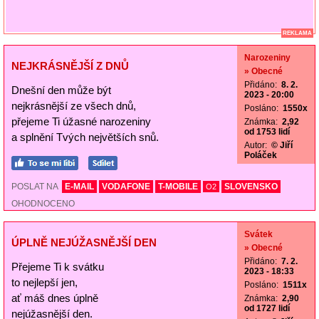
REKLAMA
Narozeniny
NEJKRÁSNĚJŠÍ Z DNŮ
» Obecné
Přidáno:
8. 2.
Dnešní den může být
2023 - 20:00
nejkrásnější ze všech dnů,
Posláno:
1550x
přejeme Ti úžasné narozeniny
Známka:
2,92
od 1753 lidí
a splnění Tvých největších snů.
Autor:
© Jiří
Poláček
POSLAT NA
E-MAIL
VODAFONE
T-MOBILE
SLOVENSKO
O2
OHODNOCENO
Svátek
ÚPLNĚ NEJÚŽASNĚJŠÍ DEN
» Obecné
Přidáno:
7. 2.
Přejeme Ti k svátku
2023 - 18:33
to nejlepší jen,
Posláno:
1511x
ať máš dnes úplně
Známka:
2,90
od 1727 lidí
nejúžasnější den.