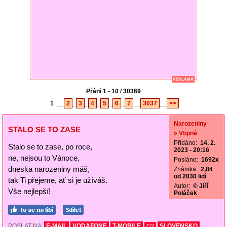
REKLAMA
Přání 1 - 10 / 30369
1
__
2
_
3
_
4
_
5
_
6
_
7
__
3037
__
>>
Narozeniny
STALO SE TO ZASE
» Vtipné
Přidáno:
14. 2.
Stalo se to zase, po roce,
2023 - 20:16
ne, nejsou to Vánoce,
Posláno:
1692x
dneska narozeniny máš,
Známka:
2,84
od 2030 lidí
tak Ti přejeme, ať si je užíváš.
Autor:
© Jiří
Vše nejlepší!
Poláček
POSLAT NA
E-MAIL
VODAFONE
T-MOBILE
SLOVENSKO
O2