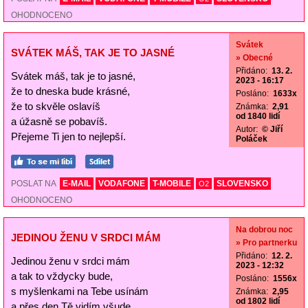
OHODNOCENO
Svátek
SVÁTEK MÁŠ, TAK JE TO JASNÉ
» Obecné
Přidáno:
13. 2.
Svátek máš, tak je to jasné,
2023 - 16:17
že to dneska bude krásné,
Posláno:
1633x
že to skvěle oslavíš
Známka:
2,91
od 1840 lidí
a úžasně se pobavíš.
Autor:
© Jiří
Přejeme Ti jen to nejlepší.
Poláček
POSLAT NA
E-MAIL
VODAFONE
T-MOBILE
SLOVENSKO
O2
OHODNOCENO
Na dobrou noc
JEDINOU ŽENU V SRDCI MÁM
» Pro partnerku
Přidáno:
12. 2.
Jedinou ženu v srdci mám
2023 - 12:32
a tak to vždycky bude,
Posláno:
1556x
s myšlenkami na Tebe usínám
Známka:
2,95
od 1802 lidí
a přes den Tě vidím všude.