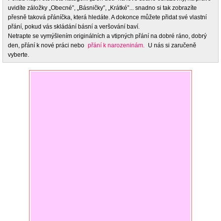
uvidíte záložky „Obecné”, „Básničky”, „Krátké”... snadno si tak zobrazíte
přesně taková přáníčka, která hledáte. A dokonce můžete přidat své vlastní
přání, pokud vás skládání básní a veršování baví.
Netrapte se vymýšlením originálních a vtipných přání na dobré ráno, dobrý
den, přání k nové práci nebo
přání k narozeninám.
U nás si zaručeně
vyberte.