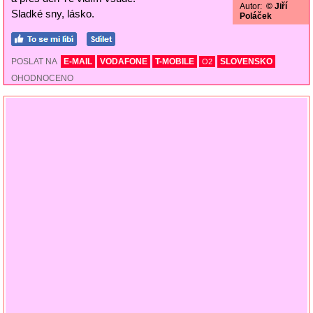
Autor:
© Jiří
Sladké sny, lásko.
Poláček
POSLAT NA
E-MAIL
VODAFONE
T-MOBILE
SLOVENSKO
O2
OHODNOCENO