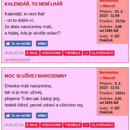
Narozeniny
KALENDÁŘ, TO NENÍ LHÁŘ
» Obecné
Přidáno:
10. 2.
Kalendář, to není lhář
2023 - 11:06
- on to dobře ví,
Posláno:
1572x
že dnes narozeniny máš,
Známka:
2,86
od 1985 lidí
a hádej, kdo je skvěle oslaví?
Autor:
© Jiří
Poláček
POSLAT NA
E-MAIL
VODAFONE
T-MOBILE
SLOVENSKO
O2
OHODNOCENO
Narozeniny
MOC SI UŽÍVEJ NAROZENINY
» Obecné
Přidáno:
9. 2.
Dneska máš narozeniny,
2023 - 11:51
tak si je moc užívej,
Posláno:
1601x
přejeme Ti den jak žádný jiný,
Známka:
2,91
od 1855 lidí
hodně štěstí, pevné zdraví a všechno nej.
Autor:
© Jiří
Poláček
POSLAT NA
E-MAIL
VODAFONE
T-MOBILE
SLOVENSKO
O2