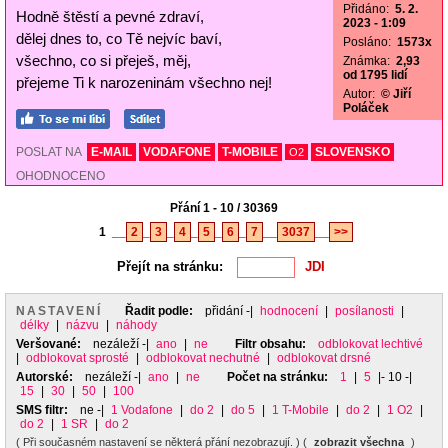
Přidáno:
5. 2.
Hodně štěstí a pevné zdraví,
2023 - 1:09
dělej dnes to, co Tě nejvíc baví,
Posláno:
1573x
všechno, co si přeješ, měj,
Známka:
2,93
od 1795 lidí
přejeme Ti k narozeninám všechno nej!
Autor:
© Jiří
Poláček
POSLAT NA
E-MAIL
VODAFONE
T-MOBILE
SLOVENSKO
O2
OHODNOCENO
Přání 1 - 10 / 30369
1
__
2
_
3
_
4
_
5
_
6
_
7
__
3037
__
>>
Přejít na stránku:
NASTAVENÍ
Řadit podle:
přidání
-|
hodnocení
|
posílanosti
|
délky
|
názvu
|
náhody
Veršované:
nezáleží
-|
ano
|
ne
Filtr obsahu:
odblokovat lechtivé
|
odblokovat sprosté
|
odblokovat nechutné
|
odblokovat drsné
Autorské:
nezáleží
-|
ano
|
ne
Počet na stránku:
1
|
5
|- 10 -|
15
|
30
|
50
|
100
SMS filtr:
ne
-|
1 Vodafone
|
do 2
|
do 5
|
1 T-Mobile
|
do 2
|
1 O2
|
do 2
|
1 SR
|
do 2
( Při současném nastavení se některá přání nezobrazují. ) (
zobrazit všechna
)