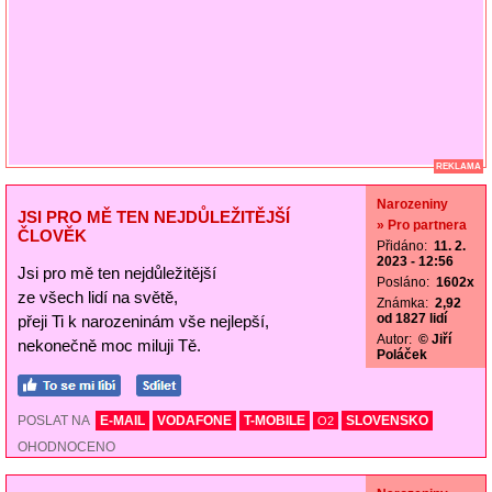
REKLAMA
Narozeniny
JSI PRO MĚ TEN NEJDŮLEŽITĚJŠÍ
» Pro partnera
ČLOVĚK
Přidáno:
11. 2.
2023 - 12:56
Jsi pro mě ten nejdůležitější
Posláno:
1602x
ze všech lidí na světě,
Známka:
2,92
od 1827 lidí
přeji Ti k narozeninám vše nejlepší,
Autor:
© Jiří
nekonečně moc miluji Tě.
Poláček
POSLAT NA
E-MAIL
VODAFONE
T-MOBILE
SLOVENSKO
O2
OHODNOCENO