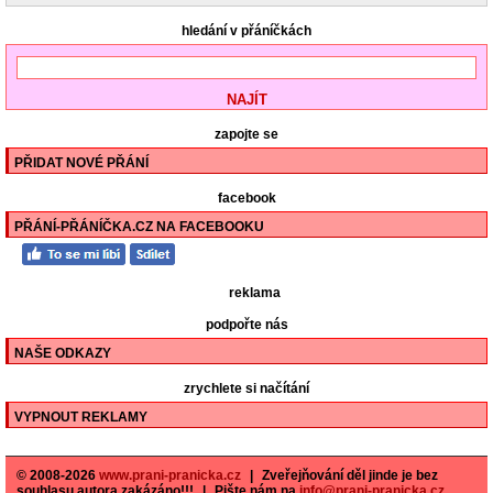
hledání v přáníčkách
zapojte se
PŘIDAT NOVÉ PŘÁNÍ
facebook
PŘÁNÍ-PŘÁNÍČKA.CZ NA FACEBOOKU
reklama
podpořte nás
NAŠE ODKAZY
zrychlete si načítání
VYPNOUT REKLAMY
© 2008-2026
www.prani-pranicka.cz
|
Zveřejňování děl jinde je bez
souhlasu autora zakázáno!!!
|
Pište nám na
info@prani-pranicka.cz