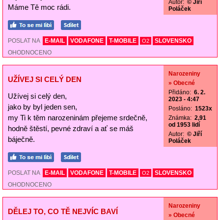
Autor:
© Jiří
Máme Tě moc rádi.
Poláček
POSLAT NA
E-MAIL
VODAFONE
T-MOBILE
SLOVENSKO
O2
OHODNOCENO
Narozeniny
UŽÍVEJ SI CELÝ DEN
» Obecné
Přidáno:
6. 2.
Užívej si celý den,
2023 - 4:47
jako by byl jeden sen,
Posláno:
1523x
my Ti k těm narozeninám přejeme srdečně,
Známka:
2,91
od 1953 lidí
hodně štěstí, pevné zdraví a ať se máš
Autor:
© Jiří
báječně.
Poláček
POSLAT NA
E-MAIL
VODAFONE
T-MOBILE
SLOVENSKO
O2
OHODNOCENO
Narozeniny
DĚLEJ TO, CO TĚ NEJVÍC BAVÍ
» Obecné