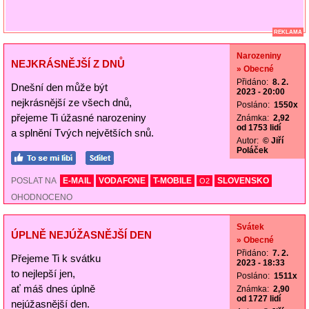
REKLAMA
Narozeniny
NEJKRÁSNĚJŠÍ Z DNŮ
» Obecné
Přidáno:
8. 2.
Dnešní den může být
2023 - 20:00
nejkrásnější ze všech dnů,
Posláno:
1550x
přejeme Ti úžasné narozeniny
Známka:
2,92
od 1753 lidí
a splnění Tvých největších snů.
Autor:
© Jiří
Poláček
POSLAT NA
E-MAIL
VODAFONE
T-MOBILE
SLOVENSKO
O2
OHODNOCENO
Svátek
ÚPLNĚ NEJÚŽASNĚJŠÍ DEN
» Obecné
Přidáno:
7. 2.
Přejeme Ti k svátku
2023 - 18:33
to nejlepší jen,
Posláno:
1511x
ať máš dnes úplně
Známka:
2,90
od 1727 lidí
nejúžasnější den.