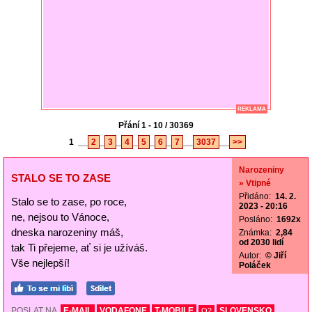
REKLAMA
Přání 1 - 10 / 30369
1
__
2
_
3
_
4
_
5
_
6
_
7
__
3037
__
>>
Narozeniny
STALO SE TO ZASE
» Vtipné
Přidáno:
14. 2.
Stalo se to zase, po roce,
2023 - 20:16
ne, nejsou to Vánoce,
Posláno:
1692x
dneska narozeniny máš,
Známka:
2,84
od 2030 lidí
tak Ti přejeme, ať si je užíváš.
Autor:
© Jiří
Vše nejlepší!
Poláček
POSLAT NA
E-MAIL
VODAFONE
T-MOBILE
SLOVENSKO
O2