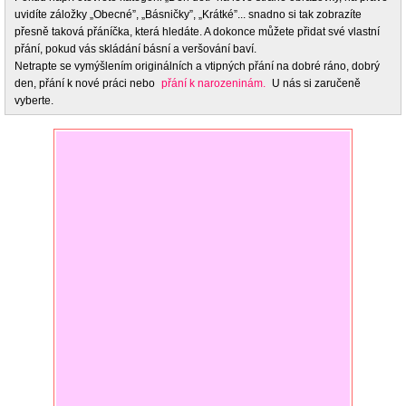
uvidíte záložky „Obecné”, „Básničky”, „Krátké”... snadno si tak zobrazíte
přesně taková přáníčka, která hledáte. A dokonce můžete přidat své vlastní
přání, pokud vás skládání básní a veršování baví.
Netrapte se vymýšlením originálních a vtipných přání na dobré ráno, dobrý
den, přání k nové práci nebo
přání k narozeninám.
U nás si zaručeně
vyberte.