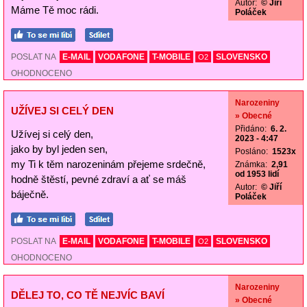
Autor:
© Jiří
Máme Tě moc rádi.
Poláček
POSLAT NA
E-MAIL
VODAFONE
T-MOBILE
SLOVENSKO
O2
OHODNOCENO
Narozeniny
UŽÍVEJ SI CELÝ DEN
» Obecné
Přidáno:
6. 2.
Užívej si celý den,
2023 - 4:47
jako by byl jeden sen,
Posláno:
1523x
my Ti k těm narozeninám přejeme srdečně,
Známka:
2,91
od 1953 lidí
hodně štěstí, pevné zdraví a ať se máš
Autor:
© Jiří
báječně.
Poláček
POSLAT NA
E-MAIL
VODAFONE
T-MOBILE
SLOVENSKO
O2
OHODNOCENO
Narozeniny
DĚLEJ TO, CO TĚ NEJVÍC BAVÍ
» Obecné