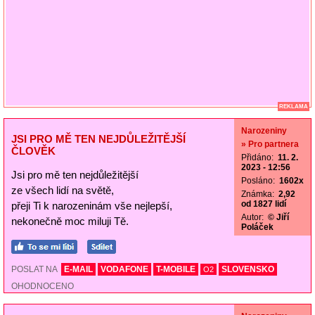
REKLAMA
Narozeniny
JSI PRO MĚ TEN NEJDŮLEŽITĚJŠÍ
» Pro partnera
ČLOVĚK
Přidáno:
11. 2.
2023 - 12:56
Jsi pro mě ten nejdůležitější
Posláno:
1602x
ze všech lidí na světě,
Známka:
2,92
od 1827 lidí
přeji Ti k narozeninám vše nejlepší,
Autor:
© Jiří
nekonečně moc miluji Tě.
Poláček
POSLAT NA
E-MAIL
VODAFONE
T-MOBILE
SLOVENSKO
O2
OHODNOCENO