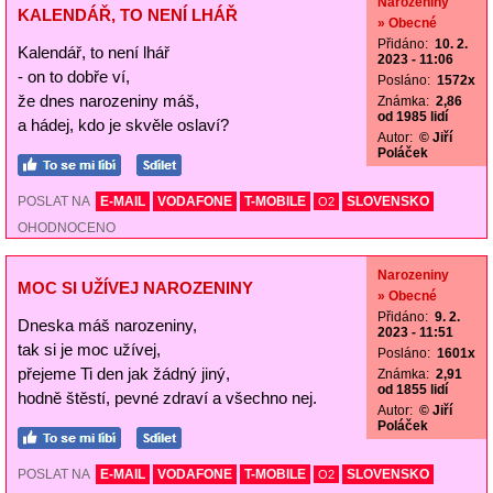
Narozeniny
KALENDÁŘ, TO NENÍ LHÁŘ
» Obecné
Přidáno:
10. 2.
Kalendář, to není lhář
2023 - 11:06
- on to dobře ví,
Posláno:
1572x
že dnes narozeniny máš,
Známka:
2,86
od 1985 lidí
a hádej, kdo je skvěle oslaví?
Autor:
© Jiří
Poláček
POSLAT NA
E-MAIL
VODAFONE
T-MOBILE
SLOVENSKO
O2
OHODNOCENO
Narozeniny
MOC SI UŽÍVEJ NAROZENINY
» Obecné
Přidáno:
9. 2.
Dneska máš narozeniny,
2023 - 11:51
tak si je moc užívej,
Posláno:
1601x
přejeme Ti den jak žádný jiný,
Známka:
2,91
od 1855 lidí
hodně štěstí, pevné zdraví a všechno nej.
Autor:
© Jiří
Poláček
POSLAT NA
E-MAIL
VODAFONE
T-MOBILE
SLOVENSKO
O2