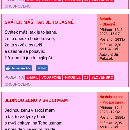
OHODNOCENO
Svátek
SVÁTEK MÁŠ, TAK JE TO JASNÉ
» Obecné
Přidáno:
13. 2.
Svátek máš, tak je to jasné,
2023 - 16:17
že to dneska bude krásné,
Posláno:
1633x
že to skvěle oslavíš
Známka:
2,91
od 1840 lidí
a úžasně se pobavíš.
Autor:
© Jiří
Přejeme Ti jen to nejlepší.
Poláček
POSLAT NA
E-MAIL
VODAFONE
T-MOBILE
SLOVENSKO
O2
OHODNOCENO
Na dobrou noc
JEDINOU ŽENU V SRDCI MÁM
» Pro partnerku
Přidáno:
12. 2.
Jedinou ženu v srdci mám
2023 - 12:32
a tak to vždycky bude,
Posláno:
1556x
s myšlenkami na Tebe usínám
Známka:
2,95
od 1802 lidí
a přes den Tě vidím všude.