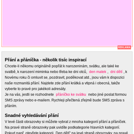
REKLAMA
Přání a přáníčka - několik tisíc inspirací
Chcete-li někomu originálně popřát k narozeninám, svátku, ale také ke
svatbě, k narození miminka nebo třeba ke dni otců,
den matek
,
dni dětí
, k
Novému roku či omluvit se, pozdravit, poděkovat atd., jsou vám k dispozici
naše rozmanitá přání. Najdete zde přání krátká a vtipná i obecná, takže
vyberte to pravé pro jakékoli adresáty.
Je na vás, jestli se rozhodnete
přáníčko ke svátku
nebo jiné poslat formou
SMS zprávy nebo e-mailem. Rychleji přečtená zřejmě bude SMS zpráva s
přáním.
Snadné vyhledávání přání
V levé části obrazovky si můžete vybrat z mnoha kategorií přání a přáníček.
Na pravé straně obrazovky pak uvidíte podkategorie hlavních kategorií.
Pokud např. otevřete kategorii „Den dětí” na levé straně obrazovky, na pravé