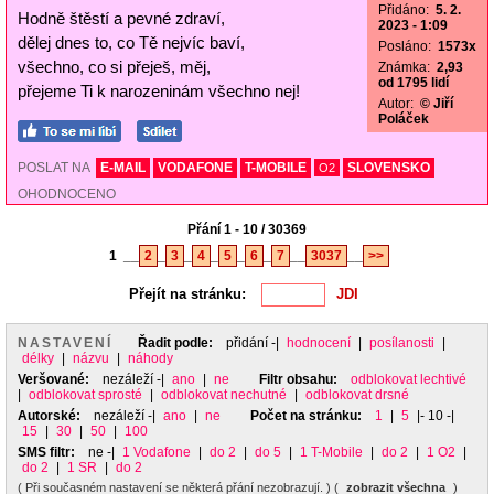
Přidáno:
5. 2.
Hodně štěstí a pevné zdraví,
2023 - 1:09
dělej dnes to, co Tě nejvíc baví,
Posláno:
1573x
všechno, co si přeješ, měj,
Známka:
2,93
od 1795 lidí
přejeme Ti k narozeninám všechno nej!
Autor:
© Jiří
Poláček
POSLAT NA
E-MAIL
VODAFONE
T-MOBILE
SLOVENSKO
O2
OHODNOCENO
Přání 1 - 10 / 30369
1
__
2
_
3
_
4
_
5
_
6
_
7
__
3037
__
>>
Přejít na stránku:
NASTAVENÍ
Řadit podle:
přidání
-|
hodnocení
|
posílanosti
|
délky
|
názvu
|
náhody
Veršované:
nezáleží
-|
ano
|
ne
Filtr obsahu:
odblokovat lechtivé
|
odblokovat sprosté
|
odblokovat nechutné
|
odblokovat drsné
Autorské:
nezáleží
-|
ano
|
ne
Počet na stránku:
1
|
5
|- 10 -|
15
|
30
|
50
|
100
SMS filtr:
ne
-|
1 Vodafone
|
do 2
|
do 5
|
1 T-Mobile
|
do 2
|
1 O2
|
do 2
|
1 SR
|
do 2
( Při současném nastavení se některá přání nezobrazují. ) (
zobrazit všechna
)