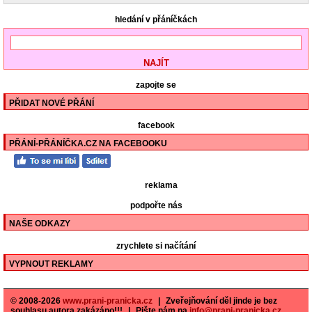
hledání v přáníčkách
zapojte se
PŘIDAT NOVÉ PŘÁNÍ
facebook
PŘÁNÍ-PŘÁNÍČKA.CZ NA FACEBOOKU
reklama
podpořte nás
NAŠE ODKAZY
zrychlete si načítání
VYPNOUT REKLAMY
© 2008-2026
www.prani-pranicka.cz
|
Zveřejňování děl jinde je bez
souhlasu autora zakázáno!!!
|
Pište nám na
info@prani-pranicka.cz