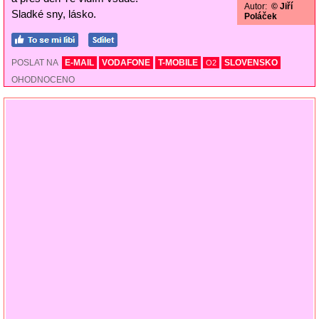
Autor:
© Jiří
Sladké sny, lásko.
Poláček
POSLAT NA
E-MAIL
VODAFONE
T-MOBILE
SLOVENSKO
O2
OHODNOCENO