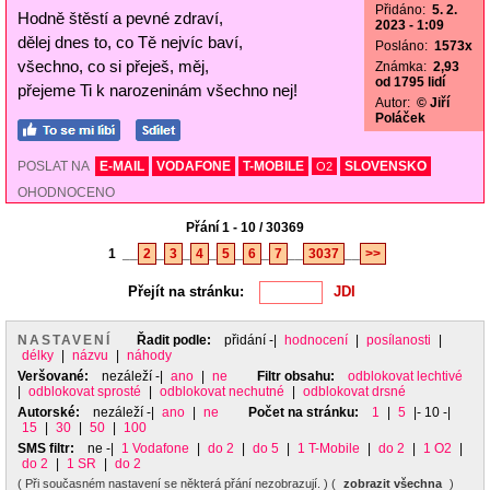
Přidáno:
5. 2.
Hodně štěstí a pevné zdraví,
2023 - 1:09
dělej dnes to, co Tě nejvíc baví,
Posláno:
1573x
všechno, co si přeješ, měj,
Známka:
2,93
od 1795 lidí
přejeme Ti k narozeninám všechno nej!
Autor:
© Jiří
Poláček
POSLAT NA
E-MAIL
VODAFONE
T-MOBILE
SLOVENSKO
O2
OHODNOCENO
Přání 1 - 10 / 30369
1
__
2
_
3
_
4
_
5
_
6
_
7
__
3037
__
>>
Přejít na stránku:
NASTAVENÍ
Řadit podle:
přidání
-|
hodnocení
|
posílanosti
|
délky
|
názvu
|
náhody
Veršované:
nezáleží
-|
ano
|
ne
Filtr obsahu:
odblokovat lechtivé
|
odblokovat sprosté
|
odblokovat nechutné
|
odblokovat drsné
Autorské:
nezáleží
-|
ano
|
ne
Počet na stránku:
1
|
5
|- 10 -|
15
|
30
|
50
|
100
SMS filtr:
ne
-|
1 Vodafone
|
do 2
|
do 5
|
1 T-Mobile
|
do 2
|
1 O2
|
do 2
|
1 SR
|
do 2
( Při současném nastavení se některá přání nezobrazují. ) (
zobrazit všechna
)