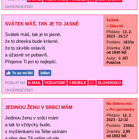
OHODNOCENO
Svátek
SVÁTEK MÁŠ, TAK JE TO JASNÉ
» Obecné
Přidáno:
13. 2.
Svátek máš, tak je to jasné,
2023 - 16:17
že to dneska bude krásné,
Posláno:
1633x
že to skvěle oslavíš
Známka:
2,91
od 1840 lidí
a úžasně se pobavíš.
Autor:
© Jiří
Přejeme Ti jen to nejlepší.
Poláček
POSLAT NA
E-MAIL
VODAFONE
T-MOBILE
SLOVENSKO
O2
OHODNOCENO
Na dobrou noc
JEDINOU ŽENU V SRDCI MÁM
» Pro partnerku
Přidáno:
12. 2.
Jedinou ženu v srdci mám
2023 - 12:32
a tak to vždycky bude,
Posláno:
1556x
s myšlenkami na Tebe usínám
Známka:
2,95
od 1802 lidí
a přes den Tě vidím všude.