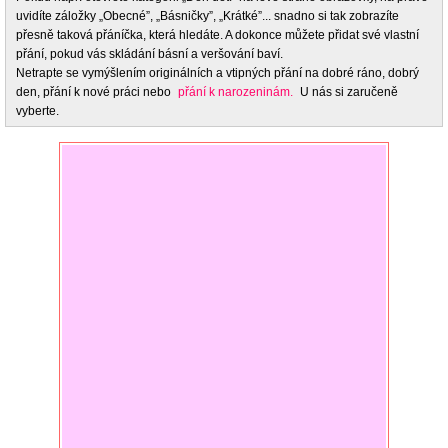
uvidíte záložky „Obecné”, „Básničky”, „Krátké”... snadno si tak zobrazíte
přesně taková přáníčka, která hledáte. A dokonce můžete přidat své vlastní
přání, pokud vás skládání básní a veršování baví.
Netrapte se vymýšlením originálních a vtipných přání na dobré ráno, dobrý
den, přání k nové práci nebo
přání k narozeninám.
U nás si zaručeně
vyberte.