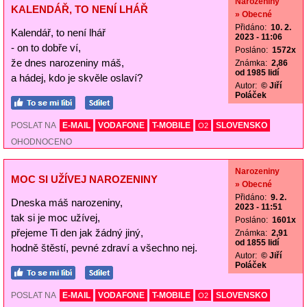
Narozeniny
KALENDÁŘ, TO NENÍ LHÁŘ
» Obecné
Přidáno:
10. 2.
Kalendář, to není lhář
2023 - 11:06
- on to dobře ví,
Posláno:
1572x
že dnes narozeniny máš,
Známka:
2,86
od 1985 lidí
a hádej, kdo je skvěle oslaví?
Autor:
© Jiří
Poláček
POSLAT NA
E-MAIL
VODAFONE
T-MOBILE
SLOVENSKO
O2
OHODNOCENO
Narozeniny
MOC SI UŽÍVEJ NAROZENINY
» Obecné
Přidáno:
9. 2.
Dneska máš narozeniny,
2023 - 11:51
tak si je moc užívej,
Posláno:
1601x
přejeme Ti den jak žádný jiný,
Známka:
2,91
od 1855 lidí
hodně štěstí, pevné zdraví a všechno nej.
Autor:
© Jiří
Poláček
POSLAT NA
E-MAIL
VODAFONE
T-MOBILE
SLOVENSKO
O2