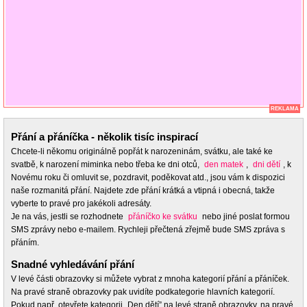
REKLAMA
Přání a přáníčka - několik tisíc inspirací
Chcete-li někomu originálně popřát k narozeninám, svátku, ale také ke
svatbě, k narození miminka nebo třeba ke dni otců,
den matek
,
dni dětí
, k
Novému roku či omluvit se, pozdravit, poděkovat atd., jsou vám k dispozici
naše rozmanitá přání. Najdete zde přání krátká a vtipná i obecná, takže
vyberte to pravé pro jakékoli adresáty.
Je na vás, jestli se rozhodnete
přáníčko ke svátku
nebo jiné poslat formou
SMS zprávy nebo e-mailem. Rychleji přečtená zřejmě bude SMS zpráva s
přáním.
Snadné vyhledávání přání
V levé části obrazovky si můžete vybrat z mnoha kategorií přání a přáníček.
Na pravé straně obrazovky pak uvidíte podkategorie hlavních kategorií.
Pokud např. otevřete kategorii „Den dětí” na levé straně obrazovky, na pravé