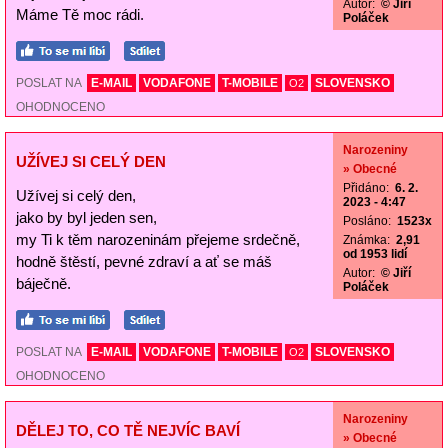
Autor:
© Jiří
Máme Tě moc rádi.
Poláček
POSLAT NA
E-MAIL
VODAFONE
T-MOBILE
SLOVENSKO
O2
OHODNOCENO
Narozeniny
UŽÍVEJ SI CELÝ DEN
» Obecné
Přidáno:
6. 2.
Užívej si celý den,
2023 - 4:47
jako by byl jeden sen,
Posláno:
1523x
my Ti k těm narozeninám přejeme srdečně,
Známka:
2,91
od 1953 lidí
hodně štěstí, pevné zdraví a ať se máš
Autor:
© Jiří
báječně.
Poláček
POSLAT NA
E-MAIL
VODAFONE
T-MOBILE
SLOVENSKO
O2
OHODNOCENO
Narozeniny
DĚLEJ TO, CO TĚ NEJVÍC BAVÍ
» Obecné