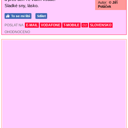
Autor:
© Jiří
Sladké sny, lásko.
Poláček
POSLAT NA
E-MAIL
VODAFONE
T-MOBILE
SLOVENSKO
O2
OHODNOCENO