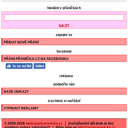
hledání v přáníčkách
zapojte se
PŘIDAT NOVÉ PŘÁNÍ
facebook
PŘÁNÍ-PŘÁNÍČKA.CZ NA FACEBOOKU
reklama
podpořte nás
NAŠE ODKAZY
zrychlete si načítání
VYPNOUT REKLAMY
© 2008-2026
www.prani-pranicka.cz
|
Zveřejňování děl jinde je bez
souhlasu autora zakázáno!!!
|
Pište nám na
info@prani-pranicka.cz