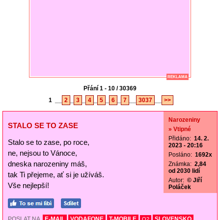
REKLAMA
Přání 1 - 10 / 30369
1
__
2
_
3
_
4
_
5
_
6
_
7
__
3037
__
>>
Narozeniny
STALO SE TO ZASE
» Vtipné
Přidáno:
14. 2.
Stalo se to zase, po roce,
2023 - 20:16
ne, nejsou to Vánoce,
Posláno:
1692x
dneska narozeniny máš,
Známka:
2,84
od 2030 lidí
tak Ti přejeme, ať si je užíváš.
Autor:
© Jiří
Vše nejlepší!
Poláček
POSLAT NA
E-MAIL
VODAFONE
T-MOBILE
SLOVENSKO
O2