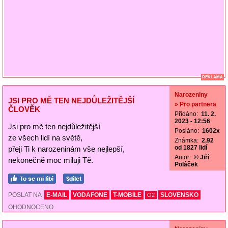
REKLAMA
Narozeniny
JSI PRO MĚ TEN NEJDŮLEŽITĚJŠÍ
» Pro partnera
ČLOVĚK
Přidáno:
11. 2.
2023 - 12:56
Jsi pro mě ten nejdůležitější
Posláno:
1602x
ze všech lidí na světě,
Známka:
2,92
od 1827 lidí
přeji Ti k narozeninám vše nejlepší,
Autor:
© Jiří
nekonečně moc miluji Tě.
Poláček
POSLAT NA
E-MAIL
VODAFONE
T-MOBILE
SLOVENSKO
O2
OHODNOCENO