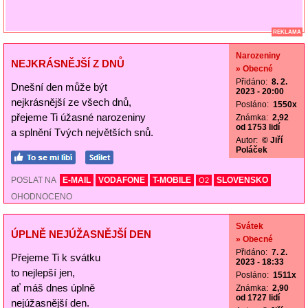
REKLAMA
Narozeniny
NEJKRÁSNĚJŠÍ Z DNŮ
» Obecné
Přidáno:
8. 2.
Dnešní den může být
2023 - 20:00
nejkrásnější ze všech dnů,
Posláno:
1550x
přejeme Ti úžasné narozeniny
Známka:
2,92
od 1753 lidí
a splnění Tvých největších snů.
Autor:
© Jiří
Poláček
POSLAT NA
E-MAIL
VODAFONE
T-MOBILE
SLOVENSKO
O2
OHODNOCENO
Svátek
ÚPLNĚ NEJÚŽASNĚJŠÍ DEN
» Obecné
Přidáno:
7. 2.
Přejeme Ti k svátku
2023 - 18:33
to nejlepší jen,
Posláno:
1511x
ať máš dnes úplně
Známka:
2,90
od 1727 lidí
nejúžasnější den.