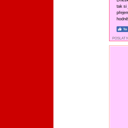
tak si
přejem
hodně 
POSLAT 