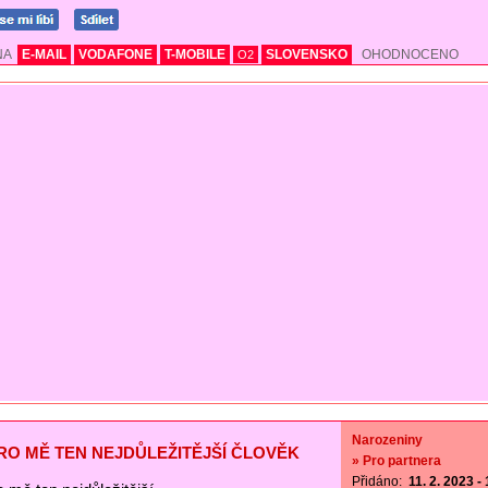
NA
E-MAIL
VODAFONE
T-MOBILE
SLOVENSKO
OHODNOCENO
O2
Narozeniny
PRO MĚ TEN NEJDŮLEŽITĚJŠÍ ČLOVĚK
» Pro partnera
Přidáno:
11. 2. 2023 -