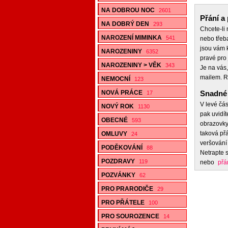
NA DOBROU NOC
2601
Přání a 
NA DOBRÝ DEN
293
Chcete-li
NAROZENÍ MIMINKA
541
nebo třeb
jsou vám k
NAROZENINY
6352
pravé pro 
NAROZENINY > VĚK
343
Je na vás,
mailem. R
NEMOCNÍ
123
NOVÁ PRÁCE
Snadné 
17
V levé čás
NOVÝ ROK
1130
pak uvidít
OBECNÉ
593
obrazovky,
taková přá
OMLUVY
24
veršování 
PODĚKOVÁNÍ
88
Netrapte s
POZDRAVY
119
nebo
přá
POZVÁNKY
62
PRO PRARODIČE
29
PRO PŘÁTELE
100
PRO SOUROZENCE
14