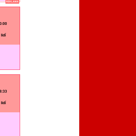
REKLAMA
20:00
lidí
18:33
lidí