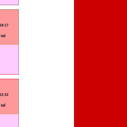
 16:17
lidí
 12:32
lidí