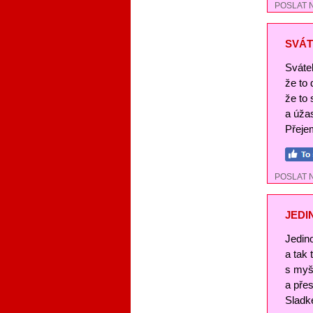
POSLAT 
SVÁT
Svátek
že to
že to 
a úža
Přejem
POSLAT 
JEDI
Jedin
a tak
s myš
a pře
Sladké