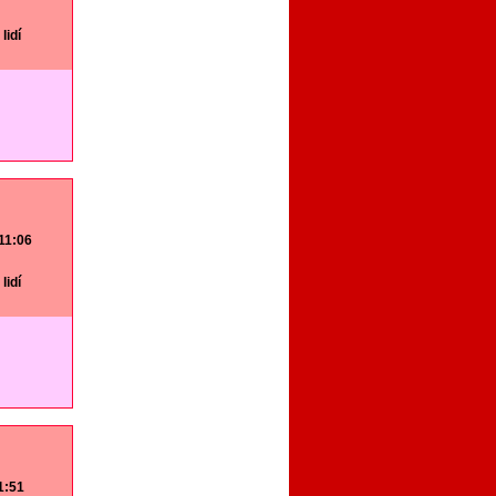
lidí
 11:06
lidí
11:51