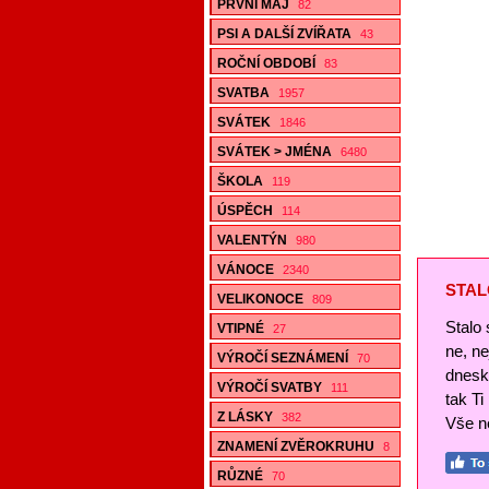
PRVNÍ MÁJ
82
PSI A DALŠÍ ZVÍŘATA
43
ROČNÍ OBDOBÍ
83
SVATBA
1957
SVÁTEK
1846
SVÁTEK > JMÉNA
6480
ŠKOLA
119
ÚSPĚCH
114
VALENTÝN
980
VÁNOCE
2340
STAL
VELIKONOCE
809
Stalo 
VTIPNÉ
27
ne, n
VÝROČÍ SEZNÁMENÍ
70
dnesk
VÝROČÍ SVATBY
111
tak Ti
Z LÁSKY
382
Vše ne
ZNAMENÍ ZVĚROKRUHU
8
RŮZNÉ
70