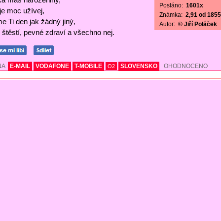
Posláno:
1601x
 je moc užívej,
Známka:
2,91 od 1855 
e Ti den jak žádný jiný,
Autor:
© Jiří Poláček
štěstí, pevné zdraví a všechno nej.
NA
E-MAIL
VODAFONE
T-MOBILE
SLOVENSKO
OHODNOCENO
O2