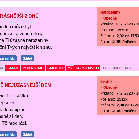
Narozeniny
RÁSNĚJŠÍ Z DNŮ
» Obecné
Přidáno:
8. 2. 2023 - 
í den může být
Posláno:
1550x
ásnější ze všech dnů,
Známka:
2,92 od 1753 
me Ti úžasné narozeniny
Autor:
© Jiří Poláček
nění Tvých největších snů.
NA
E-MAIL
VODAFONE
T-MOBILE
SLOVENSKO
OHODNOCENO
O2
Svátek
Ě NEJÚŽASNĚJŠÍ DEN
» Obecné
Přidáno:
7. 2. 2023 - 
me Ti k svátku
Posláno:
1511x
lepší jen,
Známka:
2,90 od 1727 
š dnes úplně
Autor:
© Jiří Poláček
asnější den.
Tě moc rádi.