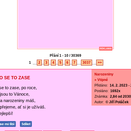
REKLAMA
Přání 1 - 10 / 30369
1
__
2
_
3
_
4
_
5
_
6
_
7
__
3037
__
>>
Narozeniny
O SE TO ZASE
» Vtipné
Přidáno:
14. 2. 2023 -
se to zase, po roce,
Posláno:
1692x
ejsou to Vánoce,
Známka:
2,84 od 2030 
a narozeniny máš,
Autor:
© Jiří Poláček
 přejeme, ať si je užíváš.
jlepší!