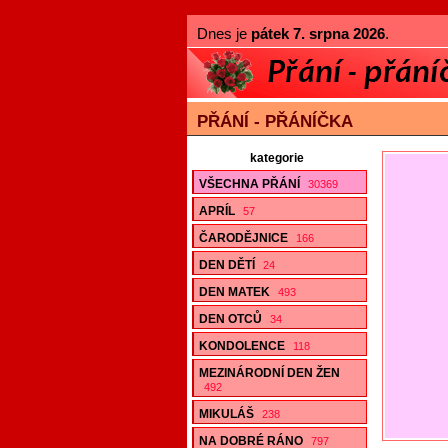
Dnes je
pátek 7. srpna 2026
.
PŘÁNÍ - PŘÁNÍČKA
kategorie
VŠECHNA PŘÁNÍ
30369
APRÍL
57
ČARODĚJNICE
166
DEN DĚTÍ
24
DEN MATEK
493
DEN OTCŮ
34
KONDOLENCE
118
MEZINÁRODNÍ DEN ŽEN
492
MIKULÁŠ
238
NA DOBRÉ RÁNO
797