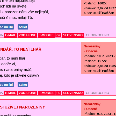
o mě ten nejdůležitější
Posláno:
1602x
ch lidí na světě,
Známka:
2,92 od 1827 
Ti k narozeninám vše nejlepší,
Autor:
© Jiří Poláček
ečně moc miluji Tě.
NA
E-MAIL
VODAFONE
T-MOBILE
SLOVENSKO
OHODNOCENO
O2
Narozeniny
NDÁŘ, TO NENÍ LHÁŘ
» Obecné
Přidáno:
10. 2. 2023 -
ář, to není lhář
Posláno:
1572x
o dobře ví,
Známka:
2,86 od 1985 
es narozeniny máš,
Autor:
© Jiří Poláček
j, kdo je skvěle oslaví?
NA
E-MAIL
VODAFONE
T-MOBILE
SLOVENSKO
OHODNOCENO
O2
Narozeniny
SI UŽÍVEJ NAROZENINY
» Obecné
Přidáno:
9. 2. 2023 - 
a máš narozeniny,