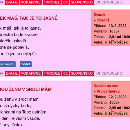
NA
E-MAIL
VODAFONE
T-MOBILE
SLOVENSKO
OHODNOCENO
O2
Svátek
EK MÁŠ, TAK JE TO JASNÉ
» Obecné
Přidáno:
13. 2. 2023 -
 máš, tak je to jasné,
Posláno:
1633x
 dneska bude krásné,
Známka:
2,91 od 1840 
skvěle oslavíš
Autor:
© Jiří Poláček
sně se pobavíš.
e Ti jen to nejlepší.
NA
E-MAIL
VODAFONE
T-MOBILE
SLOVENSKO
OHODNOCENO
O2
Na dobrou noc
NOU ŽENU V SRDCI MÁM
» Pro partnerku
Přidáno:
12. 2. 2023 -
ou ženu v srdci mám
Posláno:
1556x
 to vždycky bude,
Známka:
2,95 od 1802 
lenkami na Tebe usínám
Autor:
© Jiří Poláček
s den Tě vidím všude.
 sny, lásko.