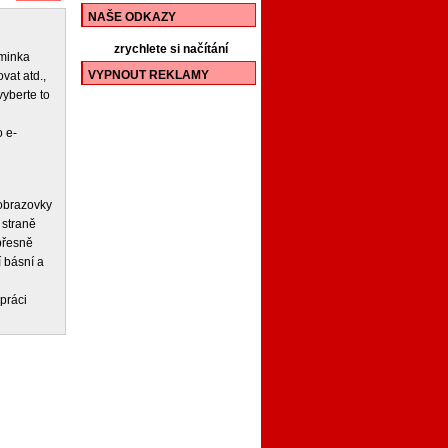
NAŠE ODKAZY
zrychlete si načítání
iminka
VYPNOUT REKLAMY
vat atd.,
vyberte to
 e-
 obrazovky
 straně
 přesně
í básní a
práci