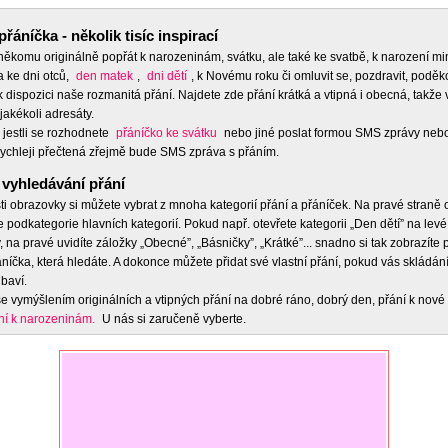
přáníčka - několik tisíc inspirací
 někomu originálně popřát k narozeninám, svátku, ale také ke svatbě, k narození m
a ke dni otců,
den matek
,
dni dětí
, k Novému roku či omluvit se, pozdravit, poděko
 dispozici naše rozmanitá přání. Najdete zde přání krátká a vtipná i obecná, takže 
jakékoli adresáty.
 jestli se rozhodnete
přáníčko ke svátku
nebo jiné poslat formou SMS zprávy nebo
ychleji přečtená zřejmě bude SMS zpráva s přáním.
vyhledávání přání
ti obrazovky si můžete vybrat z mnoha kategorií přání a přáníček. Na pravé straně
e podkategorie hlavních kategorií. Pokud např. otevřete kategorii „Den dětí” na levé
 na pravé uvidíte záložky „Obecné”, „Básničky”, „Krátké”... snadno si tak zobrazíte
níčka, která hledáte. A dokonce můžete přidat své vlastní přání, pokud vás skládán
baví.
e vymýšlením originálních a vtipných přání na dobré ráno, dobrý den, přání k nové 
ní k narozeninám.
U nás si zaručeně vyberte.