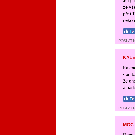
Jsi pr
ze vše
přeji 
nekon
POSLAT 
KALE
Kalend
- on t
že dn
a háde
POSLAT 
MOC 
Dnesk