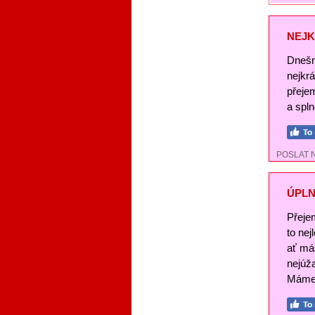
NEJK
Dnešn
nejkr
přeje
a spl
POSLAT 
ÚPLN
Přeje
to nej
ať má
nejúž
Máme 