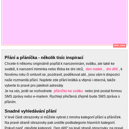
REKLAMA
Přání a přáníčka - několik tisíc inspirací
Chcete-li někomu originálně popřát k narozeninám, svátku, ale také ke
svatbě, k narození miminka nebo třeba ke dni otců,
den matek
,
dni dětí
, k
Novému roku či omluvit se, pozdravit, poděkovat atd., jsou vám k dispozici
naše rozmanitá přání. Najdete zde přání krátká a vtipná i obecná, takže
vyberte to pravé pro jakékoli adresáty.
Je na vás, jestli se rozhodnete
přáníčko ke svátku
nebo jiné poslat formou
SMS zprávy nebo e-mailem. Rychleji přečtená zřejmě bude SMS zpráva s
přáním.
Snadné vyhledávání přání
V levé části obrazovky si můžete vybrat z mnoha kategorií přání a přáníček.
Na pravé straně obrazovky pak uvidíte podkategorie hlavních kategorií.
Pokud např. otevřete kategorii „Den dětí” na levé straně obrazovky, na pravé