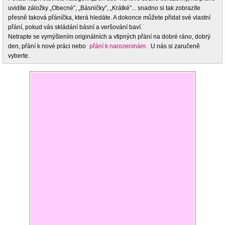
uvidíte záložky „Obecné”, „Básničky”, „Krátké”... snadno si tak zobrazíte
přesně taková přáníčka, která hledáte. A dokonce můžete přidat své vlastní
přání, pokud vás skládání básní a veršování baví.
Netrapte se vymýšlením originálních a vtipných přání na dobré ráno, dobrý
den, přání k nové práci nebo
přání k narozeninám.
U nás si zaručeně
vyberte.