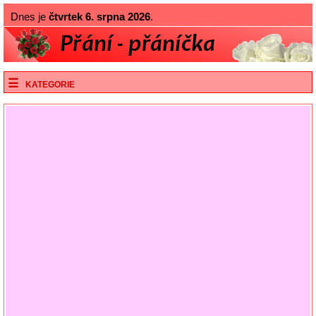
Dnes je
čtvrtek 6. srpna 2026
.
KATEGORIE