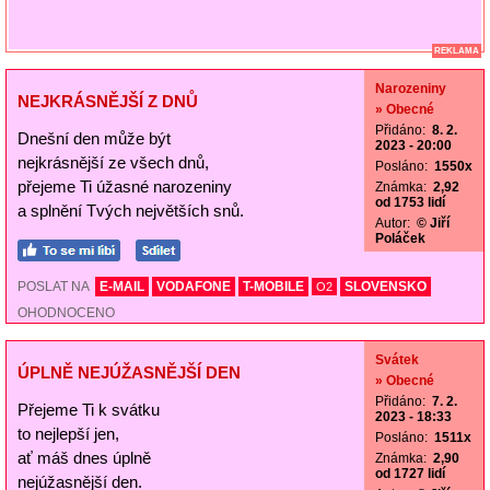
REKLAMA
Narozeniny
NEJKRÁSNĚJŠÍ Z DNŮ
» Obecné
Přidáno:
8. 2.
Dnešní den může být
2023 - 20:00
nejkrásnější ze všech dnů,
Posláno:
1550x
přejeme Ti úžasné narozeniny
Známka:
2,92
od 1753 lidí
a splnění Tvých největších snů.
Autor:
© Jiří
Poláček
POSLAT NA
E-MAIL
VODAFONE
T-MOBILE
SLOVENSKO
O2
OHODNOCENO
Svátek
ÚPLNĚ NEJÚŽASNĚJŠÍ DEN
» Obecné
Přidáno:
7. 2.
Přejeme Ti k svátku
2023 - 18:33
to nejlepší jen,
Posláno:
1511x
ať máš dnes úplně
Známka:
2,90
od 1727 lidí
nejúžasnější den.