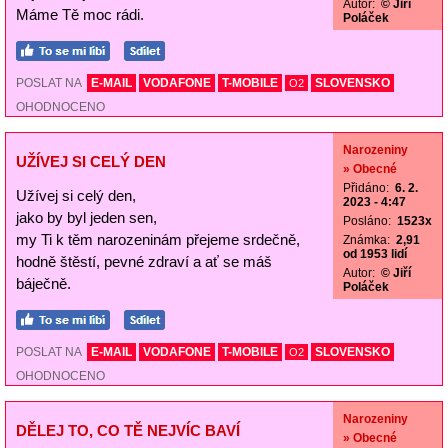
Autor:
© Jiří
Máme Tě moc rádi.
Poláček
POSLAT NA
E-MAIL
VODAFONE
T-MOBILE
SLOVENSKO
O2
OHODNOCENO
Narozeniny
UŽÍVEJ SI CELÝ DEN
» Obecné
Přidáno:
6. 2.
Užívej si celý den,
2023 - 4:47
jako by byl jeden sen,
Posláno:
1523x
my Ti k těm narozeninám přejeme srdečně,
Známka:
2,91
od 1953 lidí
hodně štěstí, pevné zdraví a ať se máš
Autor:
© Jiří
báječně.
Poláček
POSLAT NA
E-MAIL
VODAFONE
T-MOBILE
SLOVENSKO
O2
OHODNOCENO
Narozeniny
DĚLEJ TO, CO TĚ NEJVÍC BAVÍ
» Obecné