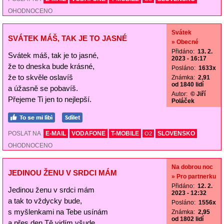
OHODNOCENO
Svátek
SVÁTEK MÁŠ, TAK JE TO JASNÉ
» Obecné
Přidáno:
13. 2.
Svátek máš, tak je to jasné,
2023 - 16:17
že to dneska bude krásné,
Posláno:
1633x
že to skvěle oslavíš
Známka:
2,91
od 1840 lidí
a úžasně se pobavíš.
Autor:
© Jiří
Přejeme Ti jen to nejlepší.
Poláček
POSLAT NA
E-MAIL
VODAFONE
T-MOBILE
SLOVENSKO
O2
OHODNOCENO
Na dobrou noc
JEDINOU ŽENU V SRDCI MÁM
» Pro partnerku
Přidáno:
12. 2.
Jedinou ženu v srdci mám
2023 - 12:32
a tak to vždycky bude,
Posláno:
1556x
s myšlenkami na Tebe usínám
Známka:
2,95
od 1802 lidí
a přes den Tě vidím všude.