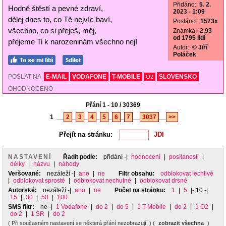
Přidáno:
5. 2.
Hodně štěstí a pevné zdraví,
2023 - 1:09
dělej dnes to, co Tě nejvíc baví,
Posláno:
1573x
všechno, co si přeješ, měj,
Známka:
2,93
od 1795 lidí
přejeme Ti k narozeninám všechno nej!
Autor:
© Jiří
Poláček
POSLAT NA
E-MAIL
VODAFONE
T-MOBILE
SLOVENSKO
O2
OHODNOCENO
Přání 1 - 10 / 30369
1
__
2
_
3
_
4
_
5
_
6
_
7
__
3037
__
>>
Přejít na stránku:
NASTAVENÍ
Řadit podle:
přidání
-|
hodnocení
|
posílanosti
|
délky
|
názvu
|
náhody
Veršované:
nezáleží
-|
ano
|
ne
Filtr obsahu:
odblokovat lechtivé
|
odblokovat sprosté
|
odblokovat nechutné
|
odblokovat drsné
Autorské:
nezáleží
-|
ano
|
ne
Počet na stránku:
1
|
5
|- 10 -|
15
|
30
|
50
|
100
SMS filtr:
ne
-|
1 Vodafone
|
do 2
|
do 5
|
1 T-Mobile
|
do 2
|
1 O2
|
do 2
|
1 SR
|
do 2
( Při současném nastavení se některá přání nezobrazují. ) (
zobrazit všechna
)