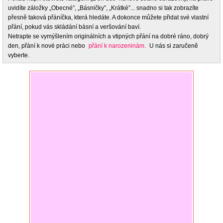
uvidíte záložky „Obecné”, „Básničky”, „Krátké”... snadno si tak zobrazíte
přesně taková přáníčka, která hledáte. A dokonce můžete přidat své vlastní
přání, pokud vás skládání básní a veršování baví.
Netrapte se vymýšlením originálních a vtipných přání na dobré ráno, dobrý
den, přání k nové práci nebo
přání k narozeninám.
U nás si zaručeně
vyberte.