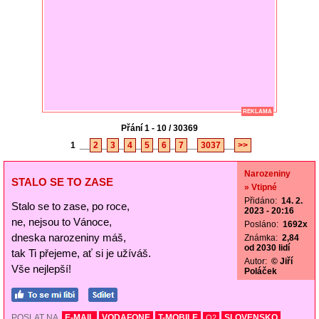
REKLAMA
Přání 1 - 10 / 30369
1
__
2
_
3
_
4
_
5
_
6
_
7
__
3037
__
>>
Narozeniny
STALO SE TO ZASE
» Vtipné
Přidáno:
14. 2.
Stalo se to zase, po roce,
2023 - 20:16
ne, nejsou to Vánoce,
Posláno:
1692x
dneska narozeniny máš,
Známka:
2,84
od 2030 lidí
tak Ti přejeme, ať si je užíváš.
Autor:
© Jiří
Vše nejlepší!
Poláček
POSLAT NA
E-MAIL
VODAFONE
T-MOBILE
SLOVENSKO
O2