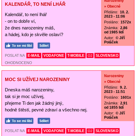
Narozeniny
KALENDÁŘ, TO NENÍ LHÁŘ
» Obecné
Přidáno:
10. 2.
Kalendář, to není lhář
2023 - 11:06
- on to dobře ví,
Posláno:
1572x
že dnes narozeniny máš,
Známka:
2,86
od 1985 lidí
a hádej, kdo je skvěle oslaví?
Autor:
© Jiří
Poláček
POSLAT NA
E-MAIL
VODAFONE
T-MOBILE
SLOVENSKO
O2
OHODNOCENO
Narozeniny
MOC SI UŽÍVEJ NAROZENINY
» Obecné
Přidáno:
9. 2.
Dneska máš narozeniny,
2023 - 11:51
tak si je moc užívej,
Posláno:
1601x
přejeme Ti den jak žádný jiný,
Známka:
2,91
od 1855 lidí
hodně štěstí, pevné zdraví a všechno nej.
Autor:
© Jiří
Poláček
POSLAT NA
E-MAIL
VODAFONE
T-MOBILE
SLOVENSKO
O2