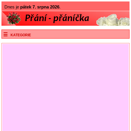
Dnes je
pátek 7. srpna 2026
.
KATEGORIE