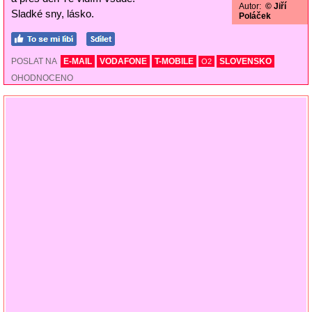
Autor:
© Jiří
Sladké sny, lásko.
Poláček
POSLAT NA
E-MAIL
VODAFONE
T-MOBILE
SLOVENSKO
O2
OHODNOCENO