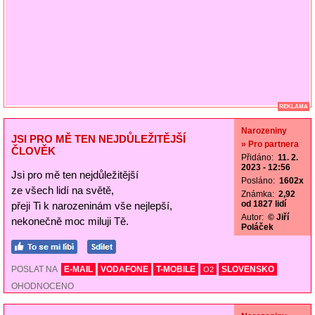
REKLAMA
Narozeniny
JSI PRO MĚ TEN NEJDŮLEŽITĚJŠÍ
» Pro partnera
ČLOVĚK
Přidáno:
11. 2.
2023 - 12:56
Jsi pro mě ten nejdůležitější
Posláno:
1602x
ze všech lidí na světě,
Známka:
2,92
od 1827 lidí
přeji Ti k narozeninám vše nejlepší,
Autor:
© Jiří
nekonečně moc miluji Tě.
Poláček
POSLAT NA
E-MAIL
VODAFONE
T-MOBILE
SLOVENSKO
O2
OHODNOCENO