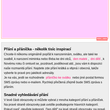
REKLAMA
Přání a přáníčka - několik tisíc inspirací
Chcete-li někomu originálně popřát k narozeninám, svátku, ale také ke
svatbě, k narození miminka nebo třeba ke dni otců,
den matek
,
dni dětí
, k
Novému roku či omluvit se, pozdravit, poděkovat atd., jsou vám k dispozici
naše rozmanitá přání. Najdete zde přání krátká a vtipná i obecná, takže
vyberte to pravé pro jakékoli adresáty.
Je na vás, jestli se rozhodnete
přáníčko ke svátku
nebo jiné poslat formou
SMS zprávy nebo e-mailem. Rychleji přečtená zřejmě bude SMS zpráva s
přáním.
Snadné vyhledávání přání
V levé části obrazovky si můžete vybrat z mnoha kategorií přání a přáníček.
Na pravé straně obrazovky pak uvidíte podkategorie hlavních kategorií.
Pokud např. otevřete kategorii „Den dětí” na levé straně obrazovky, na pravé