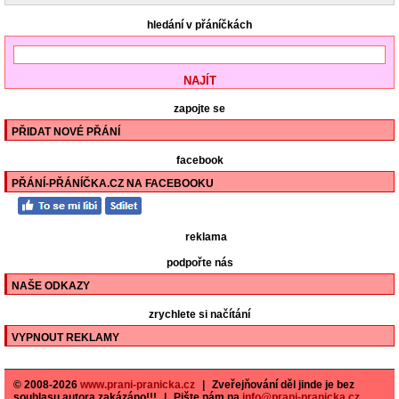
hledání v přáníčkách
zapojte se
PŘIDAT NOVÉ PŘÁNÍ
facebook
PŘÁNÍ-PŘÁNÍČKA.CZ NA FACEBOOKU
reklama
podpořte nás
NAŠE ODKAZY
zrychlete si načítání
VYPNOUT REKLAMY
© 2008-2026
www.prani-pranicka.cz
|
Zveřejňování děl jinde je bez
souhlasu autora zakázáno!!!
|
Pište nám na
info@prani-pranicka.cz