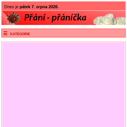
Dnes je
pátek 7. srpna 2026
.
KATEGORIE