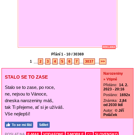
REKLAMA
Přání 1 - 10 / 30369
1
__
2
_
3
_
4
_
5
_
6
_
7
__
3037
__
>>
Narozeniny
STALO SE TO ZASE
» Vtipné
Přidáno:
14. 2.
Stalo se to zase, po roce,
2023 - 20:16
ne, nejsou to Vánoce,
Posláno:
1692x
dneska narozeniny máš,
Známka:
2,84
od 2030 lidí
tak Ti přejeme, ať si je užíváš.
Autor:
© Jiří
Vše nejlepší!
Poláček
POSLAT NA
E-MAIL
VODAFONE
T-MOBILE
SLOVENSKO
O2