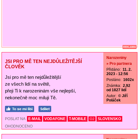
REKLAMA
Narozeniny
JSI PRO MĚ TEN NEJDŮLEŽITĚJŠÍ
» Pro partnera
ČLOVĚK
Přidáno:
11. 2.
2023 - 12:56
Jsi pro mě ten nejdůležitější
Posláno:
1602x
ze všech lidí na světě,
Známka:
2,92
od 1827 lidí
přeji Ti k narozeninám vše nejlepší,
Autor:
© Jiří
nekonečně moc miluji Tě.
Poláček
POSLAT NA
E-MAIL
VODAFONE
T-MOBILE
SLOVENSKO
O2
OHODNOCENO