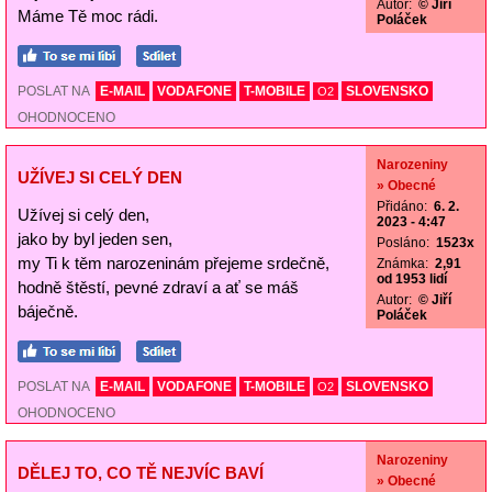
Autor:
© Jiří
Máme Tě moc rádi.
Poláček
POSLAT NA
E-MAIL
VODAFONE
T-MOBILE
SLOVENSKO
O2
OHODNOCENO
Narozeniny
UŽÍVEJ SI CELÝ DEN
» Obecné
Přidáno:
6. 2.
Užívej si celý den,
2023 - 4:47
jako by byl jeden sen,
Posláno:
1523x
my Ti k těm narozeninám přejeme srdečně,
Známka:
2,91
od 1953 lidí
hodně štěstí, pevné zdraví a ať se máš
Autor:
© Jiří
báječně.
Poláček
POSLAT NA
E-MAIL
VODAFONE
T-MOBILE
SLOVENSKO
O2
OHODNOCENO
Narozeniny
DĚLEJ TO, CO TĚ NEJVÍC BAVÍ
» Obecné