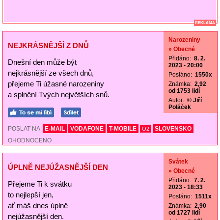
REKLAMA
Narozeniny
NEJKRÁSNĚJŠÍ Z DNŮ
» Obecné
Přidáno:
8. 2.
Dnešní den může být
2023 - 20:00
nejkrásnější ze všech dnů,
Posláno:
1550x
přejeme Ti úžasné narozeniny
Známka:
2,92
od 1753 lidí
a splnění Tvých největších snů.
Autor:
© Jiří
Poláček
POSLAT NA
E-MAIL
VODAFONE
T-MOBILE
SLOVENSKO
O2
OHODNOCENO
Svátek
ÚPLNĚ NEJÚŽASNĚJŠÍ DEN
» Obecné
Přidáno:
7. 2.
Přejeme Ti k svátku
2023 - 18:33
to nejlepší jen,
Posláno:
1511x
ať máš dnes úplně
Známka:
2,90
od 1727 lidí
nejúžasnější den.