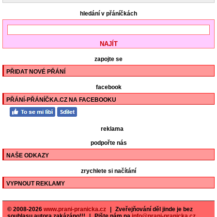
hledání v přáníčkách
zapojte se
PŘIDAT NOVÉ PŘÁNÍ
facebook
PŘÁNÍ-PŘÁNÍČKA.CZ NA FACEBOOKU
reklama
podpořte nás
NAŠE ODKAZY
zrychlete si načítání
VYPNOUT REKLAMY
© 2008-2026
www.prani-pranicka.cz
|
Zveřejňování děl jinde je bez
souhlasu autora zakázáno!!!
|
Pište nám na
info@prani-pranicka.cz