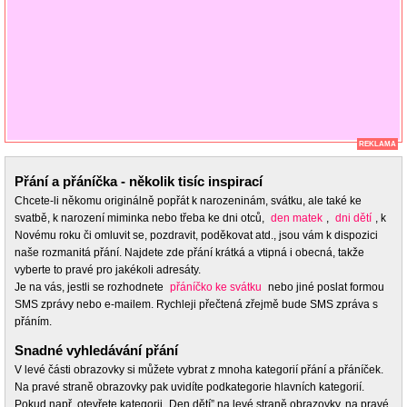
REKLAMA
Přání a přáníčka - několik tisíc inspirací
Chcete-li někomu originálně popřát k narozeninám, svátku, ale také ke
svatbě, k narození miminka nebo třeba ke dni otců,
den matek
,
dni dětí
, k
Novému roku či omluvit se, pozdravit, poděkovat atd., jsou vám k dispozici
naše rozmanitá přání. Najdete zde přání krátká a vtipná i obecná, takže
vyberte to pravé pro jakékoli adresáty.
Je na vás, jestli se rozhodnete
přáníčko ke svátku
nebo jiné poslat formou
SMS zprávy nebo e-mailem. Rychleji přečtená zřejmě bude SMS zpráva s
přáním.
Snadné vyhledávání přání
V levé části obrazovky si můžete vybrat z mnoha kategorií přání a přáníček.
Na pravé straně obrazovky pak uvidíte podkategorie hlavních kategorií.
Pokud např. otevřete kategorii „Den dětí” na levé straně obrazovky, na pravé