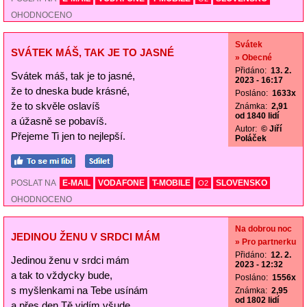
OHODNOCENO
Svátek
SVÁTEK MÁŠ, TAK JE TO JASNÉ
» Obecné
Přidáno:
13. 2.
Svátek máš, tak je to jasné,
2023 - 16:17
že to dneska bude krásné,
Posláno:
1633x
že to skvěle oslavíš
Známka:
2,91
od 1840 lidí
a úžasně se pobavíš.
Autor:
© Jiří
Přejeme Ti jen to nejlepší.
Poláček
POSLAT NA
E-MAIL
VODAFONE
T-MOBILE
SLOVENSKO
O2
OHODNOCENO
Na dobrou noc
JEDINOU ŽENU V SRDCI MÁM
» Pro partnerku
Přidáno:
12. 2.
Jedinou ženu v srdci mám
2023 - 12:32
a tak to vždycky bude,
Posláno:
1556x
s myšlenkami na Tebe usínám
Známka:
2,95
od 1802 lidí
a přes den Tě vidím všude.