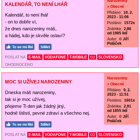
Narozeniny
KALENDÁŘ, TO NENÍ LHÁŘ
» Obecné
Přidáno:
10. 2.
Kalendář, to není lhář
2023 - 11:06
- on to dobře ví,
Posláno:
1572x
že dnes narozeniny máš,
Známka:
2,86
od 1985 lidí
a hádej, kdo je skvěle oslaví?
Autor:
© Jiří
Poláček
POSLAT NA
E-MAIL
VODAFONE
T-MOBILE
SLOVENSKO
O2
OHODNOCENO
Narozeniny
MOC SI UŽÍVEJ NAROZENINY
» Obecné
Přidáno:
9. 2.
Dneska máš narozeniny,
2023 - 11:51
tak si je moc užívej,
Posláno:
1601x
přejeme Ti den jak žádný jiný,
Známka:
2,91
od 1855 lidí
hodně štěstí, pevné zdraví a všechno nej.
Autor:
© Jiří
Poláček
POSLAT NA
E-MAIL
VODAFONE
T-MOBILE
SLOVENSKO
O2