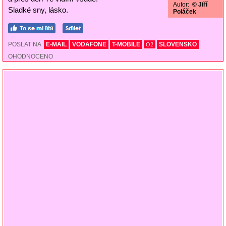
Autor:
© Jiří
Sladké sny, lásko.
Poláček
POSLAT NA
E-MAIL
VODAFONE
T-MOBILE
SLOVENSKO
O2
OHODNOCENO