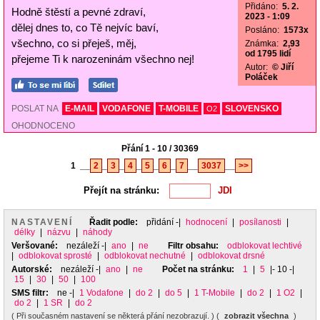
Přidáno:
5. 2.
Hodně štěstí a pevné zdraví,
2023 - 1:09
dělej dnes to, co Tě nejvíc baví,
Posláno:
1573x
všechno, co si přeješ, měj,
Známka:
2,93
od 1795 lidí
přejeme Ti k narozeninám všechno nej!
Autor:
© Jiří
Poláček
POSLAT NA
E-MAIL
VODAFONE
T-MOBILE
SLOVENSKO
O2
OHODNOCENO
Přání 1 - 10 / 30369
1
__
2
_
3
_
4
_
5
_
6
_
7
__
3037
__
>>
Přejít na stránku:
NASTAVENÍ
Řadit podle:
přidání
-|
hodnocení
|
posílanosti
|
délky
|
názvu
|
náhody
Veršované:
nezáleží
-|
ano
|
ne
Filtr obsahu:
odblokovat lechtivé
|
odblokovat sprosté
|
odblokovat nechutné
|
odblokovat drsné
Autorské:
nezáleží
-|
ano
|
ne
Počet na stránku:
1
|
5
|- 10 -|
15
|
30
|
50
|
100
SMS filtr:
ne
-|
1 Vodafone
|
do 2
|
do 5
|
1 T-Mobile
|
do 2
|
1 O2
|
do 2
|
1 SR
|
do 2
( Při současném nastavení se některá přání nezobrazují. ) (
zobrazit všechna
)