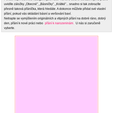
uvidíte záložky „Obecné”, „Básničky”, „Krátké”... snadno si tak zobrazíte
přesně taková přáníčka, která hledáte. A dokonce můžete přidat své vlastní
přání, pokud vás skládání básní a veršování baví.
Netrapte se vymýšlením originálních a vtipných přání na dobré ráno, dobrý
den, přání k nové práci nebo
přání k narozeninám.
U nás si zaručeně
vyberte.