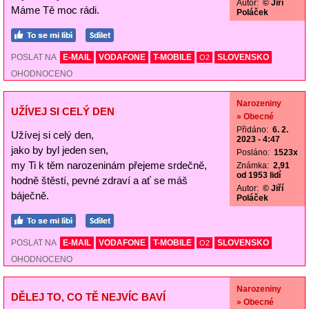
Autor:
© Jiří
Máme Tě moc rádi.
Poláček
POSLAT NA
E-MAIL
VODAFONE
T-MOBILE
SLOVENSKO
O2
OHODNOCENO
Narozeniny
UŽÍVEJ SI CELÝ DEN
» Obecné
Přidáno:
6. 2.
Užívej si celý den,
2023 - 4:47
jako by byl jeden sen,
Posláno:
1523x
my Ti k těm narozeninám přejeme srdečně,
Známka:
2,91
od 1953 lidí
hodně štěstí, pevné zdraví a ať se máš
Autor:
© Jiří
báječně.
Poláček
POSLAT NA
E-MAIL
VODAFONE
T-MOBILE
SLOVENSKO
O2
OHODNOCENO
Narozeniny
DĚLEJ TO, CO TĚ NEJVÍC BAVÍ
» Obecné