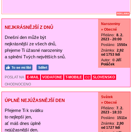
REKLAMA
Narozeniny
NEJKRÁSNĚJŠÍ Z DNŮ
» Obecné
Přidáno:
8. 2.
Dnešní den může být
2023 - 20:00
nejkrásnější ze všech dnů,
Posláno:
1550x
přejeme Ti úžasné narozeniny
Známka:
2,92
od 1753 lidí
a splnění Tvých největších snů.
Autor:
© Jiří
Poláček
POSLAT NA
E-MAIL
VODAFONE
T-MOBILE
SLOVENSKO
O2
OHODNOCENO
Svátek
ÚPLNĚ NEJÚŽASNĚJŠÍ DEN
» Obecné
Přidáno:
7. 2.
Přejeme Ti k svátku
2023 - 18:33
to nejlepší jen,
Posláno:
1511x
ať máš dnes úplně
Známka:
2,90
od 1727 lidí
nejúžasnější den.