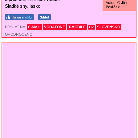
Autor:
© Jiří
Sladké sny, lásko.
Poláček
POSLAT NA
E-MAIL
VODAFONE
T-MOBILE
SLOVENSKO
O2
OHODNOCENO