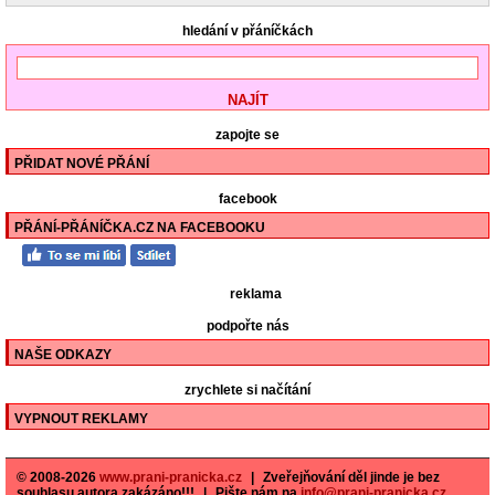
hledání v přáníčkách
zapojte se
PŘIDAT NOVÉ PŘÁNÍ
facebook
PŘÁNÍ-PŘÁNÍČKA.CZ NA FACEBOOKU
reklama
podpořte nás
NAŠE ODKAZY
zrychlete si načítání
VYPNOUT REKLAMY
© 2008-2026
www.prani-pranicka.cz
|
Zveřejňování děl jinde je bez
souhlasu autora zakázáno!!!
|
Pište nám na
info@prani-pranicka.cz