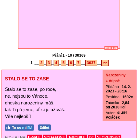
REKLAMA
Přání 1 - 10 / 30369
1
__
2
_
3
_
4
_
5
_
6
_
7
__
3037
__
>>
Narozeniny
STALO SE TO ZASE
» Vtipné
Přidáno:
14. 2.
Stalo se to zase, po roce,
2023 - 20:16
ne, nejsou to Vánoce,
Posláno:
1692x
dneska narozeniny máš,
Známka:
2,84
od 2030 lidí
tak Ti přejeme, ať si je užíváš.
Autor:
© Jiří
Vše nejlepší!
Poláček
POSLAT NA
E-MAIL
VODAFONE
T-MOBILE
SLOVENSKO
O2