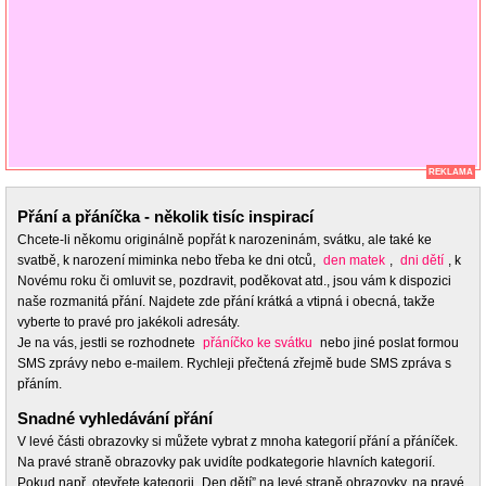
REKLAMA
Přání a přáníčka - několik tisíc inspirací
Chcete-li někomu originálně popřát k narozeninám, svátku, ale také ke
svatbě, k narození miminka nebo třeba ke dni otců,
den matek
,
dni dětí
, k
Novému roku či omluvit se, pozdravit, poděkovat atd., jsou vám k dispozici
naše rozmanitá přání. Najdete zde přání krátká a vtipná i obecná, takže
vyberte to pravé pro jakékoli adresáty.
Je na vás, jestli se rozhodnete
přáníčko ke svátku
nebo jiné poslat formou
SMS zprávy nebo e-mailem. Rychleji přečtená zřejmě bude SMS zpráva s
přáním.
Snadné vyhledávání přání
V levé části obrazovky si můžete vybrat z mnoha kategorií přání a přáníček.
Na pravé straně obrazovky pak uvidíte podkategorie hlavních kategorií.
Pokud např. otevřete kategorii „Den dětí” na levé straně obrazovky, na pravé