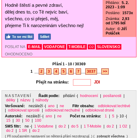
Přidáno:
5. 2.
Hodně štěstí a pevné zdraví,
2023 - 1:09
dělej dnes to, co Tě nejvíc baví,
Posláno:
1573x
všechno, co si přeješ, měj,
Známka:
2,93
od 1795 lidí
přejeme Ti k narozeninám všechno nej!
Autor:
© Jiří
Poláček
POSLAT NA
E-MAIL
VODAFONE
T-MOBILE
SLOVENSKO
O2
OHODNOCENO
Přání 1 - 10 / 30369
1
__
2
_
3
_
4
_
5
_
6
_
7
__
3037
__
>>
Přejít na stránku:
NASTAVENÍ
Řadit podle:
přidání
-|
hodnocení
|
posílanosti
|
délky
|
názvu
|
náhody
Veršované:
nezáleží
-|
ano
|
ne
Filtr obsahu:
odblokovat lechtivé
|
odblokovat sprosté
|
odblokovat nechutné
|
odblokovat drsné
Autorské:
nezáleží
-|
ano
|
ne
Počet na stránku:
1
|
5
|- 10 -|
15
|
30
|
50
|
100
SMS filtr:
ne
-|
1 Vodafone
|
do 2
|
do 5
|
1 T-Mobile
|
do 2
|
1 O2
|
do 2
|
1 SR
|
do 2
( Při současném nastavení se některá přání nezobrazují. ) (
zobrazit všechna
)