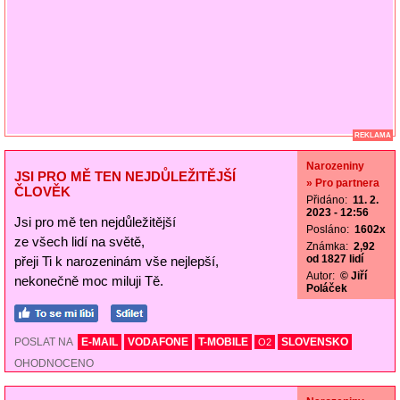
REKLAMA
Narozeniny
JSI PRO MĚ TEN NEJDŮLEŽITĚJŠÍ
» Pro partnera
ČLOVĚK
Přidáno:
11. 2.
2023 - 12:56
Jsi pro mě ten nejdůležitější
Posláno:
1602x
ze všech lidí na světě,
Známka:
2,92
od 1827 lidí
přeji Ti k narozeninám vše nejlepší,
Autor:
© Jiří
nekonečně moc miluji Tě.
Poláček
POSLAT NA
E-MAIL
VODAFONE
T-MOBILE
SLOVENSKO
O2
OHODNOCENO