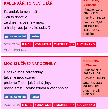
Narozeniny
KALENDÁŘ, TO NENÍ LHÁŘ
» Obecné
Přidáno:
10. 2.
Kalendář, to není lhář
2023 - 11:06
- on to dobře ví,
Posláno:
1572x
že dnes narozeniny máš,
Známka:
2,86
od 1985 lidí
a hádej, kdo je skvěle oslaví?
Autor:
© Jiří
Poláček
POSLAT NA
E-MAIL
VODAFONE
T-MOBILE
SLOVENSKO
O2
OHODNOCENO
Narozeniny
MOC SI UŽÍVEJ NAROZENINY
» Obecné
Přidáno:
9. 2.
Dneska máš narozeniny,
2023 - 11:51
tak si je moc užívej,
Posláno:
1601x
přejeme Ti den jak žádný jiný,
Známka:
2,91
od 1855 lidí
hodně štěstí, pevné zdraví a všechno nej.
Autor:
© Jiří
Poláček
POSLAT NA
E-MAIL
VODAFONE
T-MOBILE
SLOVENSKO
O2