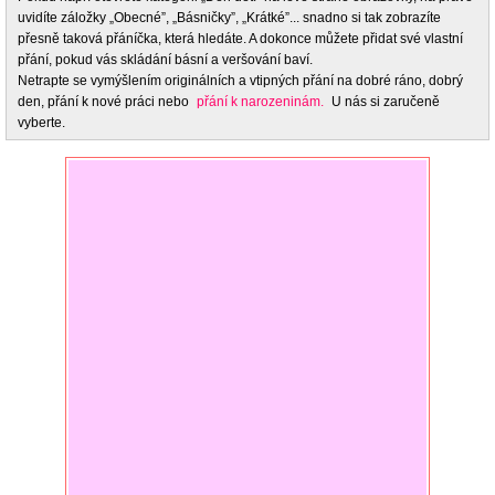
uvidíte záložky „Obecné”, „Básničky”, „Krátké”... snadno si tak zobrazíte
přesně taková přáníčka, která hledáte. A dokonce můžete přidat své vlastní
přání, pokud vás skládání básní a veršování baví.
Netrapte se vymýšlením originálních a vtipných přání na dobré ráno, dobrý
den, přání k nové práci nebo
přání k narozeninám.
U nás si zaručeně
vyberte.