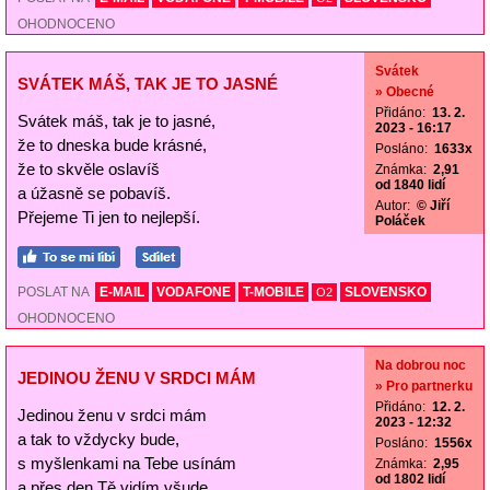
OHODNOCENO
Svátek
SVÁTEK MÁŠ, TAK JE TO JASNÉ
» Obecné
Přidáno:
13. 2.
Svátek máš, tak je to jasné,
2023 - 16:17
že to dneska bude krásné,
Posláno:
1633x
že to skvěle oslavíš
Známka:
2,91
od 1840 lidí
a úžasně se pobavíš.
Autor:
© Jiří
Přejeme Ti jen to nejlepší.
Poláček
POSLAT NA
E-MAIL
VODAFONE
T-MOBILE
SLOVENSKO
O2
OHODNOCENO
Na dobrou noc
JEDINOU ŽENU V SRDCI MÁM
» Pro partnerku
Přidáno:
12. 2.
Jedinou ženu v srdci mám
2023 - 12:32
a tak to vždycky bude,
Posláno:
1556x
s myšlenkami na Tebe usínám
Známka:
2,95
od 1802 lidí
a přes den Tě vidím všude.