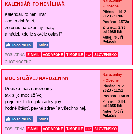
Narozeniny
KALENDÁŘ, TO NENÍ LHÁŘ
» Obecné
Přidáno:
10. 2.
Kalendář, to není lhář
2023 - 11:06
- on to dobře ví,
Posláno:
1572x
že dnes narozeniny máš,
Známka:
2,86
od 1985 lidí
a hádej, kdo je skvěle oslaví?
Autor:
© Jiří
Poláček
POSLAT NA
E-MAIL
VODAFONE
T-MOBILE
SLOVENSKO
O2
OHODNOCENO
Narozeniny
MOC SI UŽÍVEJ NAROZENINY
» Obecné
Přidáno:
9. 2.
Dneska máš narozeniny,
2023 - 11:51
tak si je moc užívej,
Posláno:
1601x
přejeme Ti den jak žádný jiný,
Známka:
2,91
od 1855 lidí
hodně štěstí, pevné zdraví a všechno nej.
Autor:
© Jiří
Poláček
POSLAT NA
E-MAIL
VODAFONE
T-MOBILE
SLOVENSKO
O2