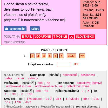
Přidáno:
5. 2.
Hodně štěstí a pevné zdraví,
2023 - 1:09
dělej dnes to, co Tě nejvíc baví,
Posláno:
1573x
všechno, co si přeješ, měj,
Známka:
2,93
od 1795 lidí
přejeme Ti k narozeninám všechno nej!
Autor:
© Jiří
Poláček
POSLAT NA
E-MAIL
VODAFONE
T-MOBILE
SLOVENSKO
O2
OHODNOCENO
Přání 1 - 10 / 30369
1
__
2
_
3
_
4
_
5
_
6
_
7
__
3037
__
>>
Přejít na stránku:
NASTAVENÍ
Řadit podle:
přidání
-|
hodnocení
|
posílanosti
|
délky
|
názvu
|
náhody
Veršované:
nezáleží
-|
ano
|
ne
Filtr obsahu:
odblokovat lechtivé
|
odblokovat sprosté
|
odblokovat nechutné
|
odblokovat drsné
Autorské:
nezáleží
-|
ano
|
ne
Počet na stránku:
1
|
5
|- 10 -|
15
|
30
|
50
|
100
SMS filtr:
ne
-|
1 Vodafone
|
do 2
|
do 5
|
1 T-Mobile
|
do 2
|
1 O2
|
do 2
|
1 SR
|
do 2
( Při současném nastavení se některá přání nezobrazují. ) (
zobrazit všechna
)