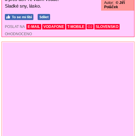
Autor:
© Jiří
Sladké sny, lásko.
Poláček
POSLAT NA
E-MAIL
VODAFONE
T-MOBILE
SLOVENSKO
O2
OHODNOCENO