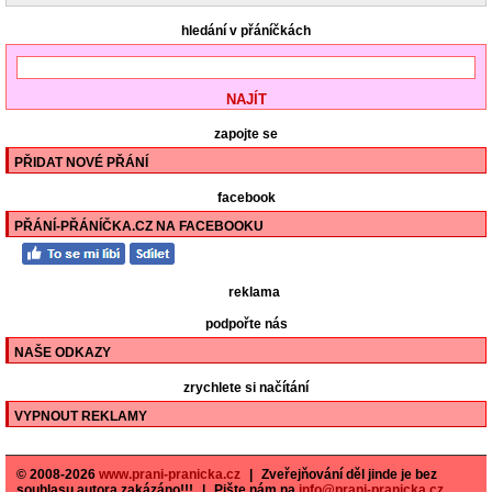
hledání v přáníčkách
zapojte se
PŘIDAT NOVÉ PŘÁNÍ
facebook
PŘÁNÍ-PŘÁNÍČKA.CZ NA FACEBOOKU
reklama
podpořte nás
NAŠE ODKAZY
zrychlete si načítání
VYPNOUT REKLAMY
© 2008-2026
www.prani-pranicka.cz
|
Zveřejňování děl jinde je bez
souhlasu autora zakázáno!!!
|
Pište nám na
info@prani-pranicka.cz