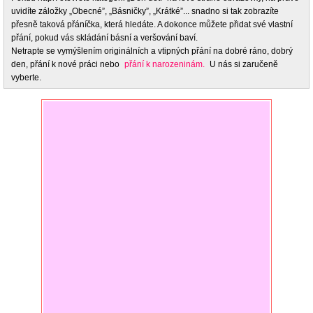
uvidíte záložky „Obecné”, „Básničky”, „Krátké”... snadno si tak zobrazíte
přesně taková přáníčka, která hledáte. A dokonce můžete přidat své vlastní
přání, pokud vás skládání básní a veršování baví.
Netrapte se vymýšlením originálních a vtipných přání na dobré ráno, dobrý
den, přání k nové práci nebo
přání k narozeninám.
U nás si zaručeně
vyberte.