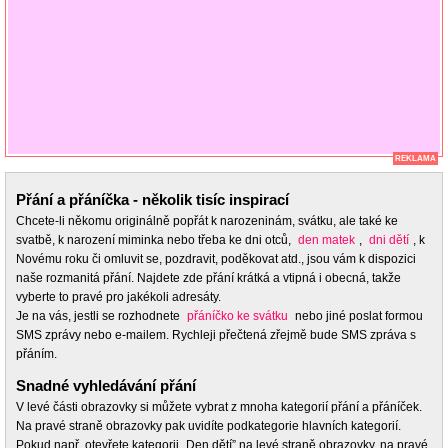
REKLAMA
Přání a přáníčka - několik tisíc inspirací
Chcete-li někomu originálně popřát k narozeninám, svátku, ale také ke
svatbě, k narození miminka nebo třeba ke dni otců,
den matek
,
dni dětí
, k
Novému roku či omluvit se, pozdravit, poděkovat atd., jsou vám k dispozici
naše rozmanitá přání. Najdete zde přání krátká a vtipná i obecná, takže
vyberte to pravé pro jakékoli adresáty.
Je na vás, jestli se rozhodnete
přáníčko ke svátku
nebo jiné poslat formou
SMS zprávy nebo e-mailem. Rychleji přečtená zřejmě bude SMS zpráva s
přáním.
Snadné vyhledávání přání
V levé části obrazovky si můžete vybrat z mnoha kategorií přání a přáníček.
Na pravé straně obrazovky pak uvidíte podkategorie hlavních kategorií.
Pokud např. otevřete kategorii „Den dětí” na levé straně obrazovky, na pravé