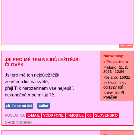
REKLAMA
Narozeniny
JSI PRO MĚ TEN NEJDŮLEŽITĚJŠÍ
» Pro partnera
ČLOVĚK
Přidáno:
11. 2.
2023 - 12:56
Jsi pro mě ten nejdůležitější
Posláno:
1602x
ze všech lidí na světě,
Známka:
2,92
od 1827 lidí
přeji Ti k narozeninám vše nejlepší,
Autor:
© Jiří
nekonečně moc miluji Tě.
Poláček
POSLAT NA
E-MAIL
VODAFONE
T-MOBILE
SLOVENSKO
O2
OHODNOCENO