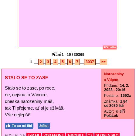
REKLAMA
Přání 1 - 10 / 30369
1
__
2
_
3
_
4
_
5
_
6
_
7
__
3037
__
>>
Narozeniny
STALO SE TO ZASE
» Vtipné
Přidáno:
14. 2.
Stalo se to zase, po roce,
2023 - 20:16
ne, nejsou to Vánoce,
Posláno:
1692x
dneska narozeniny máš,
Známka:
2,84
od 2030 lidí
tak Ti přejeme, ať si je užíváš.
Autor:
© Jiří
Vše nejlepší!
Poláček
POSLAT NA
E-MAIL
VODAFONE
T-MOBILE
SLOVENSKO
O2