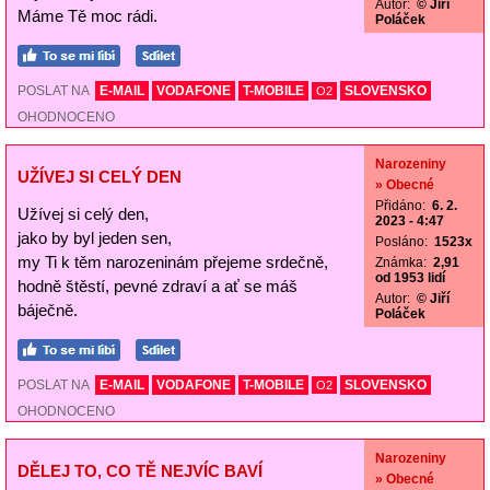
Autor:
© Jiří
Máme Tě moc rádi.
Poláček
POSLAT NA
E-MAIL
VODAFONE
T-MOBILE
SLOVENSKO
O2
OHODNOCENO
Narozeniny
UŽÍVEJ SI CELÝ DEN
» Obecné
Přidáno:
6. 2.
Užívej si celý den,
2023 - 4:47
jako by byl jeden sen,
Posláno:
1523x
my Ti k těm narozeninám přejeme srdečně,
Známka:
2,91
od 1953 lidí
hodně štěstí, pevné zdraví a ať se máš
Autor:
© Jiří
báječně.
Poláček
POSLAT NA
E-MAIL
VODAFONE
T-MOBILE
SLOVENSKO
O2
OHODNOCENO
Narozeniny
DĚLEJ TO, CO TĚ NEJVÍC BAVÍ
» Obecné