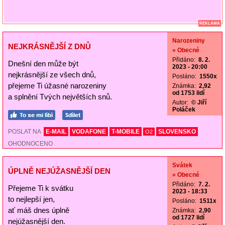
REKLAMA
Narozeniny
NEJKRÁSNĚJŠÍ Z DNŮ
» Obecné
Přidáno:
8. 2.
Dnešní den může být
2023 - 20:00
nejkrásnější ze všech dnů,
Posláno:
1550x
přejeme Ti úžasné narozeniny
Známka:
2,92
od 1753 lidí
a splnění Tvých největších snů.
Autor:
© Jiří
Poláček
POSLAT NA
E-MAIL
VODAFONE
T-MOBILE
SLOVENSKO
O2
OHODNOCENO
Svátek
ÚPLNĚ NEJÚŽASNĚJŠÍ DEN
» Obecné
Přidáno:
7. 2.
Přejeme Ti k svátku
2023 - 18:33
to nejlepší jen,
Posláno:
1511x
ať máš dnes úplně
Známka:
2,90
od 1727 lidí
nejúžasnější den.