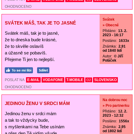
OHODNOCENO
Svátek
SVÁTEK MÁŠ, TAK JE TO JASNÉ
» Obecné
Přidáno:
13. 2.
Svátek máš, tak je to jasné,
2023 - 16:17
že to dneska bude krásné,
Posláno:
1633x
že to skvěle oslavíš
Známka:
2,91
od 1840 lidí
a úžasně se pobavíš.
Autor:
© Jiří
Přejeme Ti jen to nejlepší.
Poláček
POSLAT NA
E-MAIL
VODAFONE
T-MOBILE
SLOVENSKO
O2
OHODNOCENO
Na dobrou noc
JEDINOU ŽENU V SRDCI MÁM
» Pro partnerku
Přidáno:
12. 2.
Jedinou ženu v srdci mám
2023 - 12:32
a tak to vždycky bude,
Posláno:
1556x
s myšlenkami na Tebe usínám
Známka:
2,95
od 1802 lidí
a přes den Tě vidím všude.