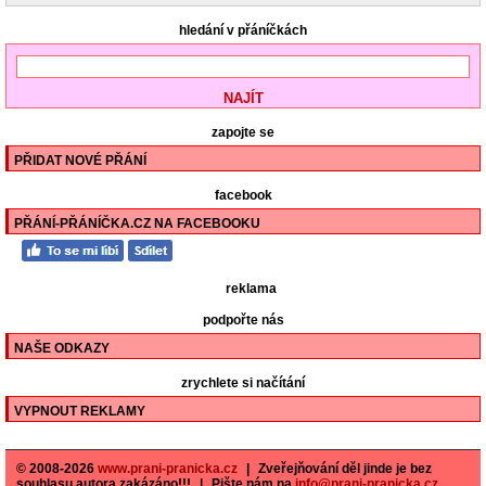
hledání v přáníčkách
zapojte se
PŘIDAT NOVÉ PŘÁNÍ
facebook
PŘÁNÍ-PŘÁNÍČKA.CZ NA FACEBOOKU
reklama
podpořte nás
NAŠE ODKAZY
zrychlete si načítání
VYPNOUT REKLAMY
© 2008-2026
www.prani-pranicka.cz
|
Zveřejňování děl jinde je bez
souhlasu autora zakázáno!!!
|
Pište nám na
info@prani-pranicka.cz