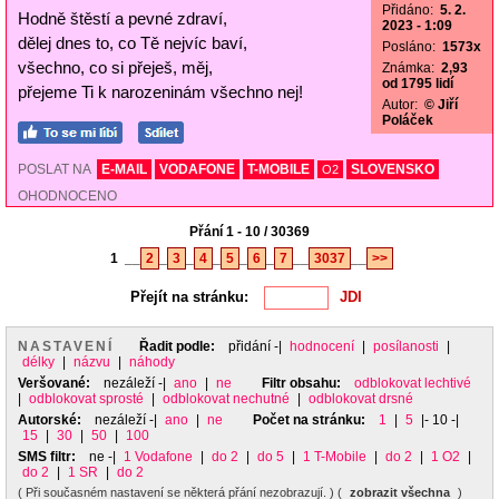
Přidáno:
5. 2.
Hodně štěstí a pevné zdraví,
2023 - 1:09
dělej dnes to, co Tě nejvíc baví,
Posláno:
1573x
všechno, co si přeješ, měj,
Známka:
2,93
od 1795 lidí
přejeme Ti k narozeninám všechno nej!
Autor:
© Jiří
Poláček
POSLAT NA
E-MAIL
VODAFONE
T-MOBILE
SLOVENSKO
O2
OHODNOCENO
Přání 1 - 10 / 30369
1
__
2
_
3
_
4
_
5
_
6
_
7
__
3037
__
>>
Přejít na stránku:
NASTAVENÍ
Řadit podle:
přidání
-|
hodnocení
|
posílanosti
|
délky
|
názvu
|
náhody
Veršované:
nezáleží
-|
ano
|
ne
Filtr obsahu:
odblokovat lechtivé
|
odblokovat sprosté
|
odblokovat nechutné
|
odblokovat drsné
Autorské:
nezáleží
-|
ano
|
ne
Počet na stránku:
1
|
5
|- 10 -|
15
|
30
|
50
|
100
SMS filtr:
ne
-|
1 Vodafone
|
do 2
|
do 5
|
1 T-Mobile
|
do 2
|
1 O2
|
do 2
|
1 SR
|
do 2
( Při současném nastavení se některá přání nezobrazují. ) (
zobrazit všechna
)