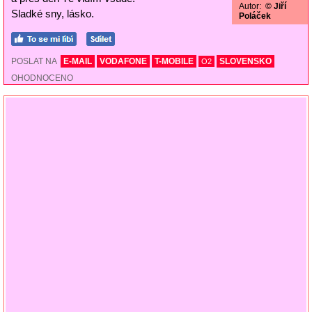
Autor:
© Jiří
Sladké sny, lásko.
Poláček
POSLAT NA
E-MAIL
VODAFONE
T-MOBILE
SLOVENSKO
O2
OHODNOCENO