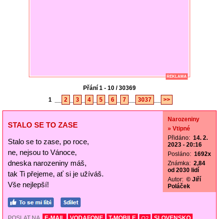
REKLAMA
Přání 1 - 10 / 30369
1
__
2
_
3
_
4
_
5
_
6
_
7
__
3037
__
>>
Narozeniny
STALO SE TO ZASE
» Vtipné
Přidáno:
14. 2.
Stalo se to zase, po roce,
2023 - 20:16
ne, nejsou to Vánoce,
Posláno:
1692x
dneska narozeniny máš,
Známka:
2,84
od 2030 lidí
tak Ti přejeme, ať si je užíváš.
Autor:
© Jiří
Vše nejlepší!
Poláček
POSLAT NA
E-MAIL
VODAFONE
T-MOBILE
SLOVENSKO
O2