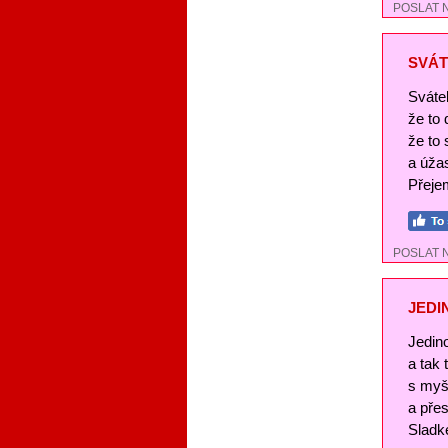
POSLAT 
SVÁT
Svátek
že to
že to 
a úža
Přejem
POSLAT 
JEDI
Jedin
a tak
s myš
a pře
Sladké