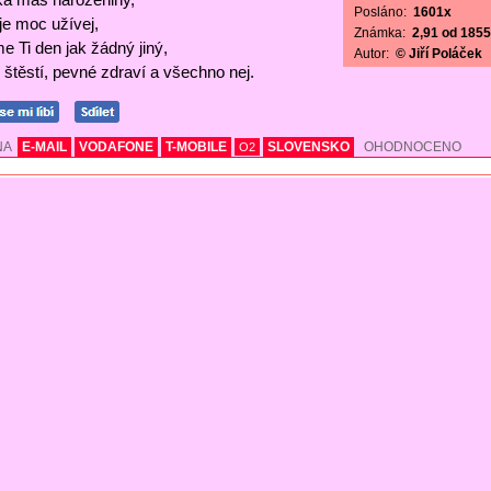
Posláno:
1601x
 je moc užívej,
Známka:
2,91 od 1855 
e Ti den jak žádný jiný,
Autor:
© Jiří Poláček
štěstí, pevné zdraví a všechno nej.
NA
E-MAIL
VODAFONE
T-MOBILE
SLOVENSKO
OHODNOCENO
O2