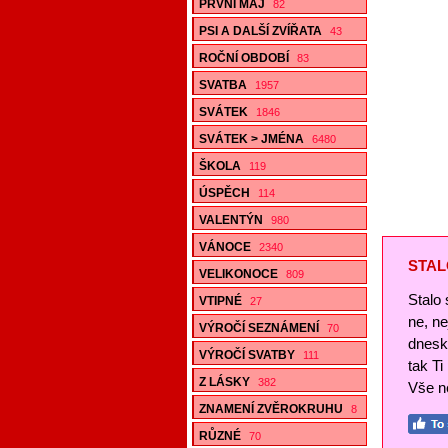
PRVNÍ MÁJ
82
PSI A DALŠÍ ZVÍŘATA
43
ROČNÍ OBDOBÍ
83
SVATBA
1957
SVÁTEK
1846
SVÁTEK > JMÉNA
6480
ŠKOLA
119
ÚSPĚCH
114
VALENTÝN
980
VÁNOCE
2340
STAL
VELIKONOCE
809
Stalo 
VTIPNÉ
27
ne, n
VÝROČÍ SEZNÁMENÍ
70
dnesk
VÝROČÍ SVATBY
111
tak Ti
Z LÁSKY
382
Vše ne
ZNAMENÍ ZVĚROKRUHU
8
RŮZNÉ
70