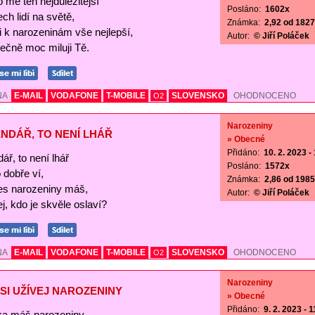
o mě ten nejdůležitější
Posláno:
1602x
ch lidí na světě,
Známka:
2,92 od 1827 
Ti k narozeninám vše nejlepší,
Autor:
© Jiří Poláček
ečně moc miluji Tě.
NA
E-MAIL
VODAFONE
T-MOBILE
SLOVENSKO
OHODNOCENO
O2
Narozeniny
NDÁŘ, TO NENÍ LHÁŘ
» Obecné
Přidáno:
10. 2. 2023 -
ář, to není lhář
Posláno:
1572x
o dobře ví,
Známka:
2,86 od 1985 
es narozeniny máš,
Autor:
© Jiří Poláček
j, kdo je skvěle oslaví?
NA
E-MAIL
VODAFONE
T-MOBILE
SLOVENSKO
OHODNOCENO
O2
Narozeniny
SI UŽÍVEJ NAROZENINY
» Obecné
Přidáno:
9. 2. 2023 - 
a máš narozeniny,