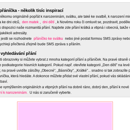
přáníčka - několik tisíc inspirací
 někomu originálně popřát k narozeninám, svátku, ale také ke svatbě, k narození m
a ke dni otců,
den matek
,
dni dětí
, k Novému roku či omluvit se, pozdravit, poděko
 dispozici naše rozmanitá přání. Najdete zde přání krátká a vtipná i obecná, takže 
jakékoli adresáty.
 jestli se rozhodnete
přáníčko ke svátku
nebo jiné poslat formou SMS zprávy nebo
ychleji přečtená zřejmě bude SMS zpráva s přáním.
vyhledávání přání
ti obrazovky si můžete vybrat z mnoha kategorií přání a přáníček. Na pravé straně
e podkategorie hlavních kategorií. Pokud např. otevřete kategorii „Den dětí” na levé
 na pravé uvidíte záložky „Obecné”, „Básničky”, „Krátké”... snadno si tak zobrazíte
níčka, která hledáte. A dokonce můžete přidat své vlastní přání, pokud vás skládán
baví.
e vymýšlením originálních a vtipných přání na dobré ráno, dobrý den, přání k nové 
ní k narozeninám.
U nás si zaručeně vyberte.