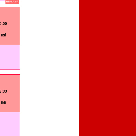
REKLAMA
20:00
lidí
18:33
lidí