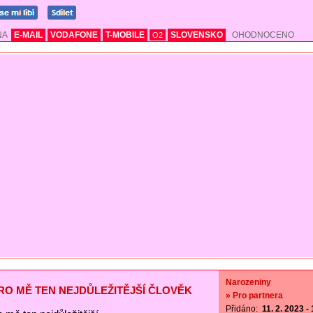
NA
E-MAIL
VODAFONE
T-MOBILE
SLOVENSKO
OHODNOCENO
O2
Narozeniny
PRO MĚ TEN NEJDŮLEŽITĚJŠÍ ČLOVĚK
» Pro partnera
Přidáno:
11. 2. 2023 -