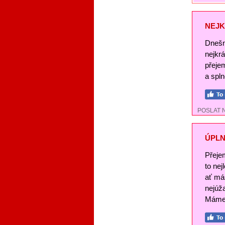
NEJK
Dnešn
nejkr
přeje
a spl
POSLAT 
ÚPLN
Přeje
to nej
ať má
nejúž
Máme 