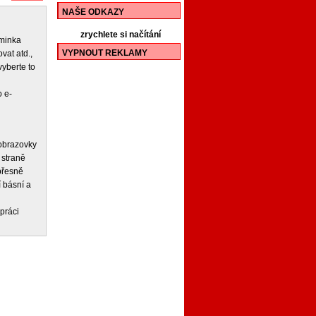
NAŠE ODKAZY
zrychlete si načítání
iminka
VYPNOUT REKLAMY
vat atd.,
vyberte to
 e-
 obrazovky
 straně
 přesně
í básní a
práci