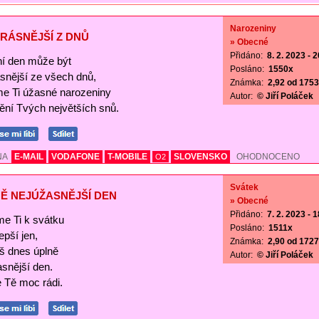
Narozeniny
RÁSNĚJŠÍ Z DNŮ
» Obecné
Přidáno:
8. 2. 2023 - 
í den může být
Posláno:
1550x
ásnější ze všech dnů,
Známka:
2,92 od 1753 
me Ti úžasné narozeniny
Autor:
© Jiří Poláček
nění Tvých největších snů.
NA
E-MAIL
VODAFONE
T-MOBILE
SLOVENSKO
OHODNOCENO
O2
Svátek
Ě NEJÚŽASNĚJŠÍ DEN
» Obecné
Přidáno:
7. 2. 2023 - 
me Ti k svátku
Posláno:
1511x
lepší jen,
Známka:
2,90 od 1727 
š dnes úplně
Autor:
© Jiří Poláček
asnější den.
Tě moc rádi.