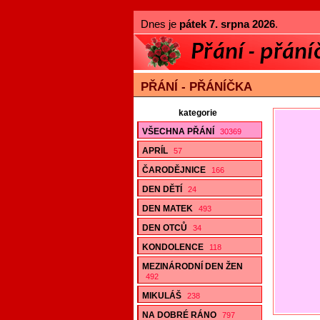
Dnes je
pátek 7. srpna 2026
.
PŘÁNÍ - PŘÁNÍČKA
kategorie
VŠECHNA PŘÁNÍ
30369
APRÍL
57
ČARODĚJNICE
166
DEN DĚTÍ
24
DEN MATEK
493
DEN OTCŮ
34
KONDOLENCE
118
MEZINÁRODNÍ DEN ŽEN
492
MIKULÁŠ
238
NA DOBRÉ RÁNO
797