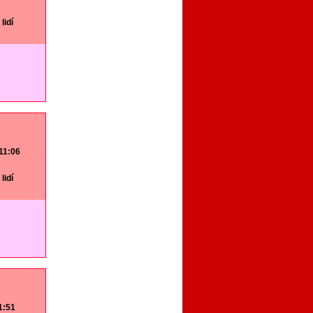
lidí
 11:06
lidí
11:51