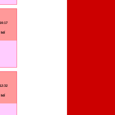
 16:17
lidí
 12:32
lidí