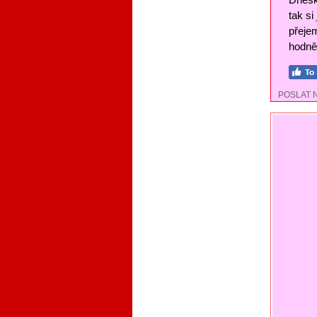
tak si
přejem
hodně 
POSLAT 