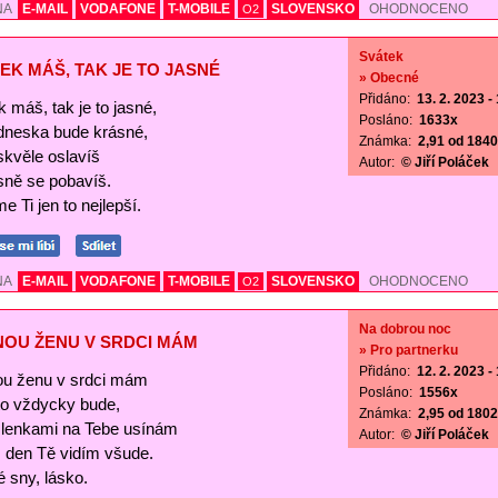
NA
E-MAIL
VODAFONE
T-MOBILE
SLOVENSKO
OHODNOCENO
O2
Svátek
EK MÁŠ, TAK JE TO JASNÉ
» Obecné
Přidáno:
13. 2. 2023 -
 máš, tak je to jasné,
Posláno:
1633x
 dneska bude krásné,
Známka:
2,91 od 1840 
skvěle oslavíš
Autor:
© Jiří Poláček
sně se pobavíš.
e Ti jen to nejlepší.
NA
E-MAIL
VODAFONE
T-MOBILE
SLOVENSKO
OHODNOCENO
O2
Na dobrou noc
NOU ŽENU V SRDCI MÁM
» Pro partnerku
Přidáno:
12. 2. 2023 -
ou ženu v srdci mám
Posláno:
1556x
 to vždycky bude,
Známka:
2,95 od 1802 
lenkami na Tebe usínám
Autor:
© Jiří Poláček
s den Tě vidím všude.
 sny, lásko.