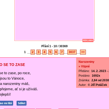
REKLAMA
Přání 1 - 10 / 30369
1
__
2
_
3
_
4
_
5
_
6
_
7
__
3037
__
>>
Narozeniny
O SE TO ZASE
» Vtipné
Přidáno:
14. 2. 2023 -
se to zase, po roce,
Posláno:
1692x
ejsou to Vánoce,
Známka:
2,84 od 2030 
a narozeniny máš,
Autor:
© Jiří Poláček
 přejeme, ať si je užíváš.
jlepší!