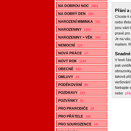
NA DOBROU NOC
2601
Přání a 
NA DOBRÝ DEN
293
Chcete-li
NAROZENÍ MIMINKA
541
nebo třeb
jsou vám k
NAROZENINY
6352
pravé pro 
NAROZENINY > VĚK
343
Je na vás,
mailem. R
NEMOCNÍ
123
NOVÁ PRÁCE
Snadné 
17
V levé čás
NOVÝ ROK
1130
pak uvidít
OBECNÉ
593
obrazovky,
taková přá
OMLUVY
24
veršování 
PODĚKOVÁNÍ
88
Netrapte s
POZDRAVY
119
nebo
přá
POZVÁNKY
62
PRO PRARODIČE
29
PRO PŘÁTELE
100
PRO SOUROZENCE
14