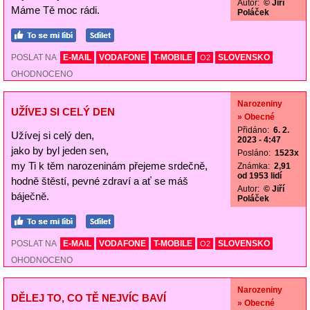
Autor:
© Jiří
Máme Tě moc rádi.
Poláček
POSLAT NA
E-MAIL
VODAFONE
T-MOBILE
SLOVENSKO
O2
OHODNOCENO
Narozeniny
UŽÍVEJ SI CELÝ DEN
» Obecné
Přidáno:
6. 2.
Užívej si celý den,
2023 - 4:47
jako by byl jeden sen,
Posláno:
1523x
my Ti k těm narozeninám přejeme srdečně,
Známka:
2,91
od 1953 lidí
hodně štěstí, pevné zdraví a ať se máš
Autor:
© Jiří
báječně.
Poláček
POSLAT NA
E-MAIL
VODAFONE
T-MOBILE
SLOVENSKO
O2
OHODNOCENO
Narozeniny
DĚLEJ TO, CO TĚ NEJVÍC BAVÍ
» Obecné