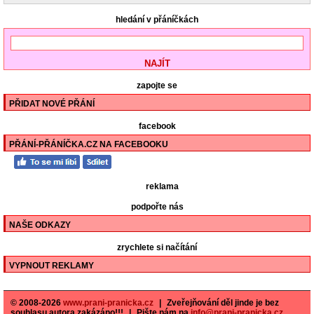
hledání v přáníčkách
zapojte se
PŘIDAT NOVÉ PŘÁNÍ
facebook
PŘÁNÍ-PŘÁNÍČKA.CZ NA FACEBOOKU
reklama
podpořte nás
NAŠE ODKAZY
zrychlete si načítání
VYPNOUT REKLAMY
© 2008-2026
www.prani-pranicka.cz
|
Zveřejňování děl jinde je bez
souhlasu autora zakázáno!!!
|
Pište nám na
info@prani-pranicka.cz