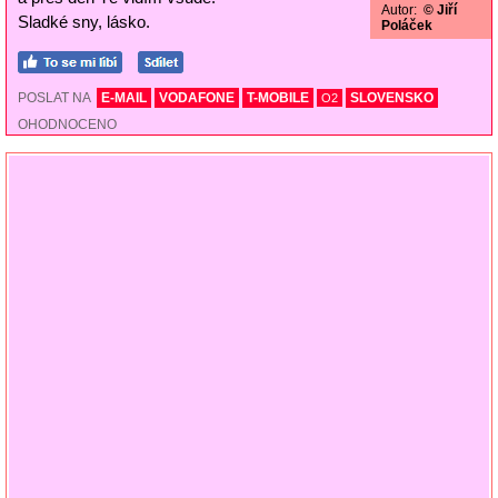
Autor:
© Jiří
Sladké sny, lásko.
Poláček
POSLAT NA
E-MAIL
VODAFONE
T-MOBILE
SLOVENSKO
O2
OHODNOCENO