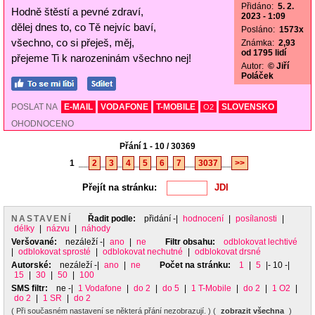
Přidáno:
5. 2.
Hodně štěstí a pevné zdraví,
2023 - 1:09
dělej dnes to, co Tě nejvíc baví,
Posláno:
1573x
všechno, co si přeješ, měj,
Známka:
2,93
od 1795 lidí
přejeme Ti k narozeninám všechno nej!
Autor:
© Jiří
Poláček
POSLAT NA
E-MAIL
VODAFONE
T-MOBILE
SLOVENSKO
O2
OHODNOCENO
Přání 1 - 10 / 30369
1
__
2
_
3
_
4
_
5
_
6
_
7
__
3037
__
>>
Přejít na stránku:
NASTAVENÍ
Řadit podle:
přidání
-|
hodnocení
|
posílanosti
|
délky
|
názvu
|
náhody
Veršované:
nezáleží
-|
ano
|
ne
Filtr obsahu:
odblokovat lechtivé
|
odblokovat sprosté
|
odblokovat nechutné
|
odblokovat drsné
Autorské:
nezáleží
-|
ano
|
ne
Počet na stránku:
1
|
5
|- 10 -|
15
|
30
|
50
|
100
SMS filtr:
ne
-|
1 Vodafone
|
do 2
|
do 5
|
1 T-Mobile
|
do 2
|
1 O2
|
do 2
|
1 SR
|
do 2
( Při současném nastavení se některá přání nezobrazují. ) (
zobrazit všechna
)