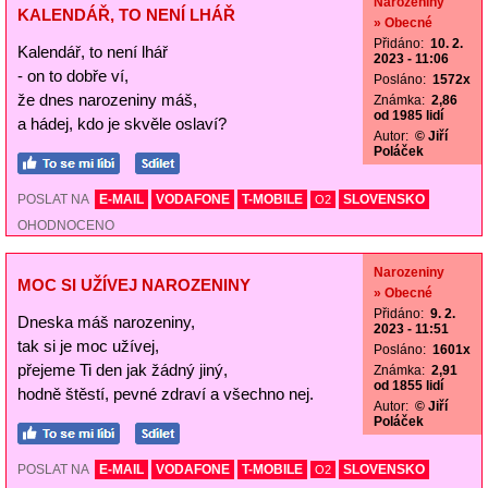
Narozeniny
KALENDÁŘ, TO NENÍ LHÁŘ
» Obecné
Přidáno:
10. 2.
Kalendář, to není lhář
2023 - 11:06
- on to dobře ví,
Posláno:
1572x
že dnes narozeniny máš,
Známka:
2,86
od 1985 lidí
a hádej, kdo je skvěle oslaví?
Autor:
© Jiří
Poláček
POSLAT NA
E-MAIL
VODAFONE
T-MOBILE
SLOVENSKO
O2
OHODNOCENO
Narozeniny
MOC SI UŽÍVEJ NAROZENINY
» Obecné
Přidáno:
9. 2.
Dneska máš narozeniny,
2023 - 11:51
tak si je moc užívej,
Posláno:
1601x
přejeme Ti den jak žádný jiný,
Známka:
2,91
od 1855 lidí
hodně štěstí, pevné zdraví a všechno nej.
Autor:
© Jiří
Poláček
POSLAT NA
E-MAIL
VODAFONE
T-MOBILE
SLOVENSKO
O2