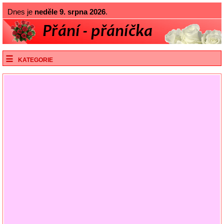
Dnes je
neděle 9. srpna 2026
.
KATEGORIE