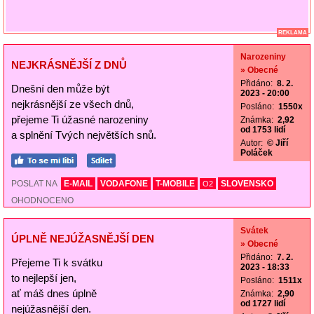
REKLAMA
Narozeniny
NEJKRÁSNĚJŠÍ Z DNŮ
» Obecné
Přidáno:
8. 2.
Dnešní den může být
2023 - 20:00
nejkrásnější ze všech dnů,
Posláno:
1550x
přejeme Ti úžasné narozeniny
Známka:
2,92
od 1753 lidí
a splnění Tvých největších snů.
Autor:
© Jiří
Poláček
POSLAT NA
E-MAIL
VODAFONE
T-MOBILE
SLOVENSKO
O2
OHODNOCENO
Svátek
ÚPLNĚ NEJÚŽASNĚJŠÍ DEN
» Obecné
Přidáno:
7. 2.
Přejeme Ti k svátku
2023 - 18:33
to nejlepší jen,
Posláno:
1511x
ať máš dnes úplně
Známka:
2,90
od 1727 lidí
nejúžasnější den.