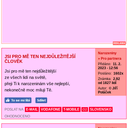
REKLAMA
Narozeniny
JSI PRO MĚ TEN NEJDŮLEŽITĚJŠÍ
» Pro partnera
ČLOVĚK
Přidáno:
11. 2.
2023 - 12:56
Jsi pro mě ten nejdůležitější
Posláno:
1602x
ze všech lidí na světě,
Známka:
2,92
od 1827 lidí
přeji Ti k narozeninám vše nejlepší,
Autor:
© Jiří
nekonečně moc miluji Tě.
Poláček
POSLAT NA
E-MAIL
VODAFONE
T-MOBILE
SLOVENSKO
O2
OHODNOCENO