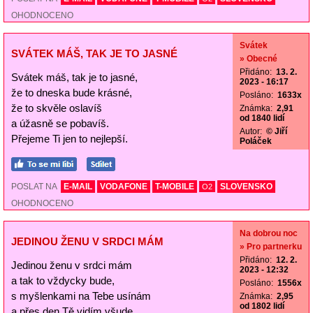
OHODNOCENO
Svátek
SVÁTEK MÁŠ, TAK JE TO JASNÉ
» Obecné
Přidáno:
13. 2.
Svátek máš, tak je to jasné,
2023 - 16:17
že to dneska bude krásné,
Posláno:
1633x
že to skvěle oslavíš
Známka:
2,91
od 1840 lidí
a úžasně se pobavíš.
Autor:
© Jiří
Přejeme Ti jen to nejlepší.
Poláček
POSLAT NA
E-MAIL
VODAFONE
T-MOBILE
SLOVENSKO
O2
OHODNOCENO
Na dobrou noc
JEDINOU ŽENU V SRDCI MÁM
» Pro partnerku
Přidáno:
12. 2.
Jedinou ženu v srdci mám
2023 - 12:32
a tak to vždycky bude,
Posláno:
1556x
s myšlenkami na Tebe usínám
Známka:
2,95
od 1802 lidí
a přes den Tě vidím všude.