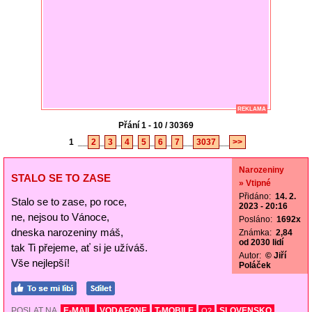
REKLAMA
Přání 1 - 10 / 30369
1
__
2
_
3
_
4
_
5
_
6
_
7
__
3037
__
>>
Narozeniny
STALO SE TO ZASE
» Vtipné
Přidáno:
14. 2.
Stalo se to zase, po roce,
2023 - 20:16
ne, nejsou to Vánoce,
Posláno:
1692x
dneska narozeniny máš,
Známka:
2,84
od 2030 lidí
tak Ti přejeme, ať si je užíváš.
Autor:
© Jiří
Vše nejlepší!
Poláček
POSLAT NA
E-MAIL
VODAFONE
T-MOBILE
SLOVENSKO
O2