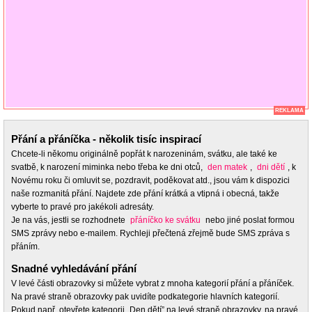
REKLAMA
Přání a přáníčka - několik tisíc inspirací
Chcete-li někomu originálně popřát k narozeninám, svátku, ale také ke
svatbě, k narození miminka nebo třeba ke dni otců,
den matek
,
dni dětí
, k
Novému roku či omluvit se, pozdravit, poděkovat atd., jsou vám k dispozici
naše rozmanitá přání. Najdete zde přání krátká a vtipná i obecná, takže
vyberte to pravé pro jakékoli adresáty.
Je na vás, jestli se rozhodnete
přáníčko ke svátku
nebo jiné poslat formou
SMS zprávy nebo e-mailem. Rychleji přečtená zřejmě bude SMS zpráva s
přáním.
Snadné vyhledávání přání
V levé části obrazovky si můžete vybrat z mnoha kategorií přání a přáníček.
Na pravé straně obrazovky pak uvidíte podkategorie hlavních kategorií.
Pokud např. otevřete kategorii „Den dětí” na levé straně obrazovky, na pravé