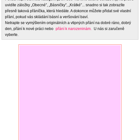
uvidíte záložky „Obecné”, „Básničky”, „Krátké”... snadno si tak zobrazíte
přesně taková přáníčka, která hledáte. A dokonce můžete přidat své vlastní
přání, pokud vás skládání básní a veršování baví.
Netrapte se vymýšlením originálních a vtipných přání na dobré ráno, dobrý
den, přání k nové práci nebo
přání k narozeninám.
U nás si zaručeně
vyberte.