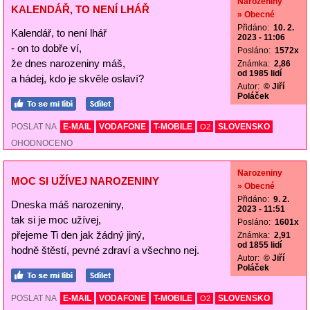
Narozeniny
KALENDÁŘ, TO NENÍ LHÁŘ
» Obecné
Přidáno:
10. 2.
Kalendář, to není lhář
2023 - 11:06
- on to dobře ví,
Posláno:
1572x
že dnes narozeniny máš,
Známka:
2,86
od 1985 lidí
a hádej, kdo je skvěle oslaví?
Autor:
© Jiří
Poláček
POSLAT NA
E-MAIL
VODAFONE
T-MOBILE
SLOVENSKO
O2
OHODNOCENO
Narozeniny
MOC SI UŽÍVEJ NAROZENINY
» Obecné
Přidáno:
9. 2.
Dneska máš narozeniny,
2023 - 11:51
tak si je moc užívej,
Posláno:
1601x
přejeme Ti den jak žádný jiný,
Známka:
2,91
od 1855 lidí
hodně štěstí, pevné zdraví a všechno nej.
Autor:
© Jiří
Poláček
POSLAT NA
E-MAIL
VODAFONE
T-MOBILE
SLOVENSKO
O2