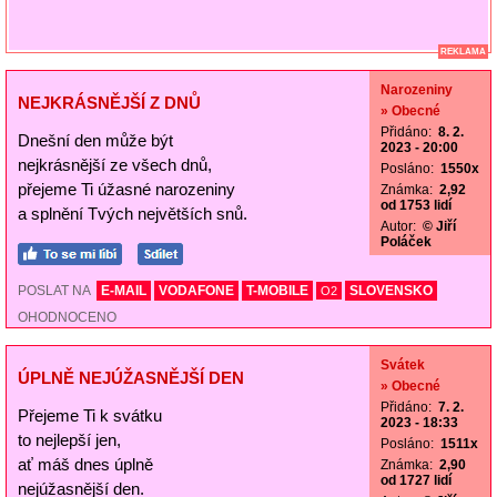
REKLAMA
Narozeniny
NEJKRÁSNĚJŠÍ Z DNŮ
» Obecné
Přidáno:
8. 2.
Dnešní den může být
2023 - 20:00
nejkrásnější ze všech dnů,
Posláno:
1550x
přejeme Ti úžasné narozeniny
Známka:
2,92
od 1753 lidí
a splnění Tvých největších snů.
Autor:
© Jiří
Poláček
POSLAT NA
E-MAIL
VODAFONE
T-MOBILE
SLOVENSKO
O2
OHODNOCENO
Svátek
ÚPLNĚ NEJÚŽASNĚJŠÍ DEN
» Obecné
Přidáno:
7. 2.
Přejeme Ti k svátku
2023 - 18:33
to nejlepší jen,
Posláno:
1511x
ať máš dnes úplně
Známka:
2,90
od 1727 lidí
nejúžasnější den.