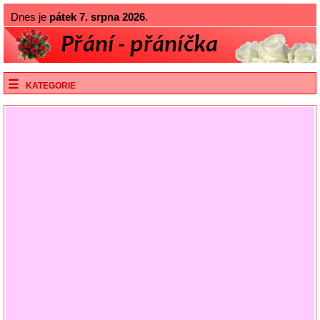
Dnes je
pátek 7. srpna 2026
.
KATEGORIE