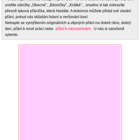
uvidíte záložky „Obecné”, „Básničky”, „Krátké”... snadno si tak zobrazíte
přesně taková přáníčka, která hledáte. A dokonce můžete přidat své vlastní
přání, pokud vás skládání básní a veršování baví.
Netrapte se vymýšlením originálních a vtipných přání na dobré ráno, dobrý
den, přání k nové práci nebo
přání k narozeninám.
U nás si zaručeně
vyberte.