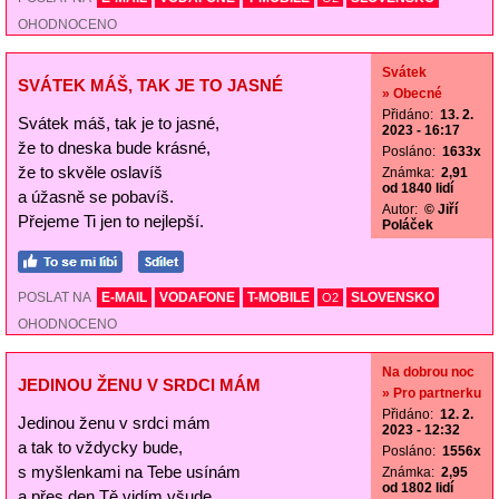
OHODNOCENO
Svátek
SVÁTEK MÁŠ, TAK JE TO JASNÉ
» Obecné
Přidáno:
13. 2.
Svátek máš, tak je to jasné,
2023 - 16:17
že to dneska bude krásné,
Posláno:
1633x
že to skvěle oslavíš
Známka:
2,91
od 1840 lidí
a úžasně se pobavíš.
Autor:
© Jiří
Přejeme Ti jen to nejlepší.
Poláček
POSLAT NA
E-MAIL
VODAFONE
T-MOBILE
SLOVENSKO
O2
OHODNOCENO
Na dobrou noc
JEDINOU ŽENU V SRDCI MÁM
» Pro partnerku
Přidáno:
12. 2.
Jedinou ženu v srdci mám
2023 - 12:32
a tak to vždycky bude,
Posláno:
1556x
s myšlenkami na Tebe usínám
Známka:
2,95
od 1802 lidí
a přes den Tě vidím všude.