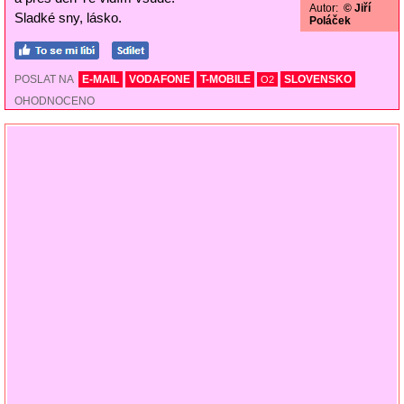
Autor:
© Jiří
Sladké sny, lásko.
Poláček
POSLAT NA
E-MAIL
VODAFONE
T-MOBILE
SLOVENSKO
O2
OHODNOCENO