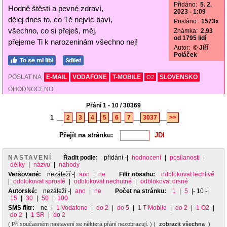
Přidáno:
5. 2.
Hodně štěstí a pevné zdraví,
2023 - 1:09
dělej dnes to, co Tě nejvíc baví,
Posláno:
1573x
všechno, co si přeješ, měj,
Známka:
2,93
od 1795 lidí
přejeme Ti k narozeninám všechno nej!
Autor:
© Jiří
Poláček
POSLAT NA
E-MAIL
VODAFONE
T-MOBILE
SLOVENSKO
O2
OHODNOCENO
Přání 1 - 10 / 30369
1
__
2
_
3
_
4
_
5
_
6
_
7
__
3037
__
>>
Přejít na stránku:
NASTAVENÍ
Řadit podle:
přidání
-|
hodnocení
|
posílanosti
|
délky
|
názvu
|
náhody
Veršované:
nezáleží
-|
ano
|
ne
Filtr obsahu:
odblokovat lechtivé
|
odblokovat sprosté
|
odblokovat nechutné
|
odblokovat drsné
Autorské:
nezáleží
-|
ano
|
ne
Počet na stránku:
1
|
5
|- 10 -|
15
|
30
|
50
|
100
SMS filtr:
ne
-|
1 Vodafone
|
do 2
|
do 5
|
1 T-Mobile
|
do 2
|
1 O2
|
do 2
|
1 SR
|
do 2
( Při současném nastavení se některá přání nezobrazují. ) (
zobrazit všechna
)