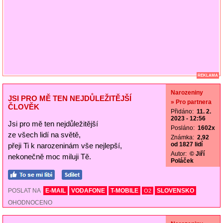
REKLAMA
Narozeniny
JSI PRO MĚ TEN NEJDŮLEŽITĚJŠÍ
» Pro partnera
ČLOVĚK
Přidáno:
11. 2.
2023 - 12:56
Jsi pro mě ten nejdůležitější
Posláno:
1602x
ze všech lidí na světě,
Známka:
2,92
od 1827 lidí
přeji Ti k narozeninám vše nejlepší,
Autor:
© Jiří
nekonečně moc miluji Tě.
Poláček
POSLAT NA
E-MAIL
VODAFONE
T-MOBILE
SLOVENSKO
O2
OHODNOCENO