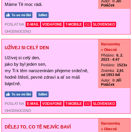
Autor:
© Jiří
Máme Tě moc rádi.
Poláček
POSLAT NA
E-MAIL
VODAFONE
T-MOBILE
SLOVENSKO
O2
OHODNOCENO
Narozeniny
UŽÍVEJ SI CELÝ DEN
» Obecné
Přidáno:
6. 2.
Užívej si celý den,
2023 - 4:47
jako by byl jeden sen,
Posláno:
1523x
my Ti k těm narozeninám přejeme srdečně,
Známka:
2,91
od 1953 lidí
hodně štěstí, pevné zdraví a ať se máš
Autor:
© Jiří
báječně.
Poláček
POSLAT NA
E-MAIL
VODAFONE
T-MOBILE
SLOVENSKO
O2
OHODNOCENO
Narozeniny
DĚLEJ TO, CO TĚ NEJVÍC BAVÍ
» Obecné