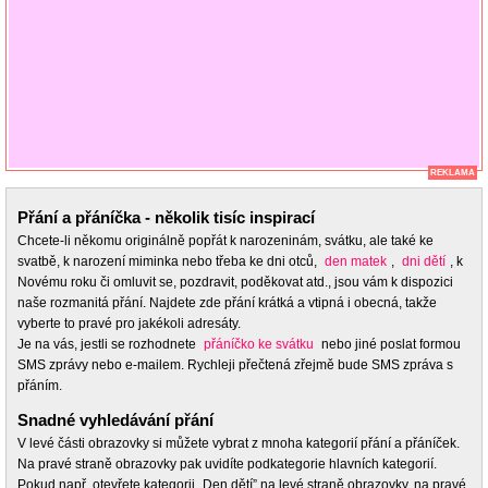
REKLAMA
Přání a přáníčka - několik tisíc inspirací
Chcete-li někomu originálně popřát k narozeninám, svátku, ale také ke
svatbě, k narození miminka nebo třeba ke dni otců,
den matek
,
dni dětí
, k
Novému roku či omluvit se, pozdravit, poděkovat atd., jsou vám k dispozici
naše rozmanitá přání. Najdete zde přání krátká a vtipná i obecná, takže
vyberte to pravé pro jakékoli adresáty.
Je na vás, jestli se rozhodnete
přáníčko ke svátku
nebo jiné poslat formou
SMS zprávy nebo e-mailem. Rychleji přečtená zřejmě bude SMS zpráva s
přáním.
Snadné vyhledávání přání
V levé části obrazovky si můžete vybrat z mnoha kategorií přání a přáníček.
Na pravé straně obrazovky pak uvidíte podkategorie hlavních kategorií.
Pokud např. otevřete kategorii „Den dětí” na levé straně obrazovky, na pravé