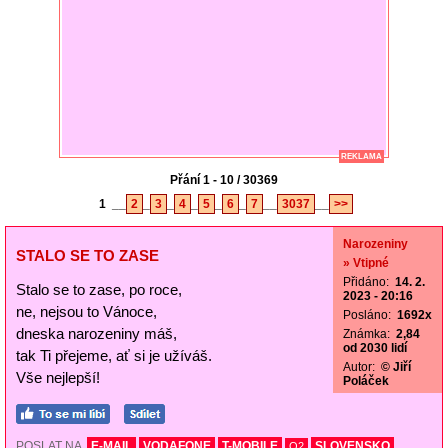
REKLAMA
Přání 1 - 10 / 30369
1
__
2
_
3
_
4
_
5
_
6
_
7
__
3037
__
>>
Narozeniny
STALO SE TO ZASE
» Vtipné
Přidáno:
14. 2.
Stalo se to zase, po roce,
2023 - 20:16
ne, nejsou to Vánoce,
Posláno:
1692x
dneska narozeniny máš,
Známka:
2,84
od 2030 lidí
tak Ti přejeme, ať si je užíváš.
Autor:
© Jiří
Vše nejlepší!
Poláček
POSLAT NA
E-MAIL
VODAFONE
T-MOBILE
SLOVENSKO
O2