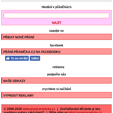
hledání v přáníčkách
zapojte se
PŘIDAT NOVÉ PŘÁNÍ
facebook
PŘÁNÍ-PŘÁNÍČKA.CZ NA FACEBOOKU
reklama
podpořte nás
NAŠE ODKAZY
zrychlete si načítání
VYPNOUT REKLAMY
© 2008-2026
www.prani-pranicka.cz
|
Zveřejňování děl jinde je bez
souhlasu autora zakázáno!!!
|
Pište nám na
info@prani-pranicka.cz