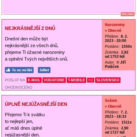
REKLAMA
Narozeniny
NEJKRÁSNĚJŠÍ Z DNŮ
» Obecné
Přidáno:
8. 2.
Dnešní den může být
2023 - 20:00
nejkrásnější ze všech dnů,
Posláno:
1550x
přejeme Ti úžasné narozeniny
Známka:
2,92
od 1753 lidí
a splnění Tvých největších snů.
Autor:
© Jiří
Poláček
POSLAT NA
E-MAIL
VODAFONE
T-MOBILE
SLOVENSKO
O2
OHODNOCENO
Svátek
ÚPLNĚ NEJÚŽASNĚJŠÍ DEN
» Obecné
Přidáno:
7. 2.
Přejeme Ti k svátku
2023 - 18:33
to nejlepší jen,
Posláno:
1511x
ať máš dnes úplně
Známka:
2,90
od 1727 lidí
nejúžasnější den.