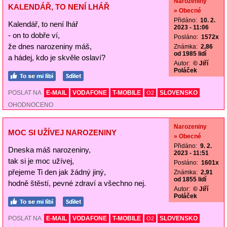
Narozeniny
KALENDÁŘ, TO NENÍ LHÁŘ
» Obecné
Přidáno:
10. 2.
Kalendář, to není lhář
2023 - 11:06
- on to dobře ví,
Posláno:
1572x
že dnes narozeniny máš,
Známka:
2,86
od 1985 lidí
a hádej, kdo je skvěle oslaví?
Autor:
© Jiří
Poláček
POSLAT NA
E-MAIL
VODAFONE
T-MOBILE
SLOVENSKO
O2
OHODNOCENO
Narozeniny
MOC SI UŽÍVEJ NAROZENINY
» Obecné
Přidáno:
9. 2.
Dneska máš narozeniny,
2023 - 11:51
tak si je moc užívej,
Posláno:
1601x
přejeme Ti den jak žádný jiný,
Známka:
2,91
od 1855 lidí
hodně štěstí, pevné zdraví a všechno nej.
Autor:
© Jiří
Poláček
POSLAT NA
E-MAIL
VODAFONE
T-MOBILE
SLOVENSKO
O2