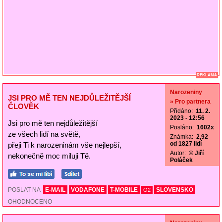
REKLAMA
Narozeniny
JSI PRO MĚ TEN NEJDŮLEŽITĚJŠÍ
» Pro partnera
ČLOVĚK
Přidáno:
11. 2.
2023 - 12:56
Jsi pro mě ten nejdůležitější
Posláno:
1602x
ze všech lidí na světě,
Známka:
2,92
od 1827 lidí
přeji Ti k narozeninám vše nejlepší,
Autor:
© Jiří
nekonečně moc miluji Tě.
Poláček
POSLAT NA
E-MAIL
VODAFONE
T-MOBILE
SLOVENSKO
O2
OHODNOCENO