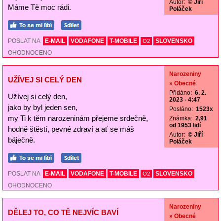
Autor:
© Jiří
Máme Tě moc rádi.
Poláček
POSLAT NA
E-MAIL
VODAFONE
T-MOBILE
SLOVENSKO
O2
OHODNOCENO
Narozeniny
UŽÍVEJ SI CELÝ DEN
» Obecné
Přidáno:
6. 2.
Užívej si celý den,
2023 - 4:47
jako by byl jeden sen,
Posláno:
1523x
my Ti k těm narozeninám přejeme srdečně,
Známka:
2,91
od 1953 lidí
hodně štěstí, pevné zdraví a ať se máš
Autor:
© Jiří
báječně.
Poláček
POSLAT NA
E-MAIL
VODAFONE
T-MOBILE
SLOVENSKO
O2
OHODNOCENO
Narozeniny
DĚLEJ TO, CO TĚ NEJVÍC BAVÍ
» Obecné