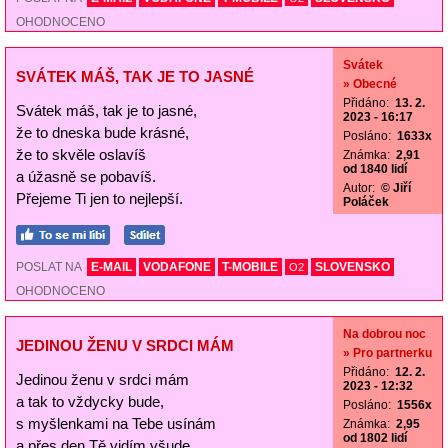
OHODNOCENO
Svátek
SVÁTEK MÁŠ, TAK JE TO JASNÉ
» Obecné
Přidáno:
13. 2.
Svátek máš, tak je to jasné,
2023 - 16:17
že to dneska bude krásné,
Posláno:
1633x
že to skvěle oslavíš
Známka:
2,91
od 1840 lidí
a úžasně se pobavíš.
Autor:
© Jiří
Přejeme Ti jen to nejlepší.
Poláček
POSLAT NA
E-MAIL
VODAFONE
T-MOBILE
SLOVENSKO
O2
OHODNOCENO
Na dobrou noc
JEDINOU ŽENU V SRDCI MÁM
» Pro partnerku
Přidáno:
12. 2.
Jedinou ženu v srdci mám
2023 - 12:32
a tak to vždycky bude,
Posláno:
1556x
s myšlenkami na Tebe usínám
Známka:
2,95
od 1802 lidí
a přes den Tě vidím všude.