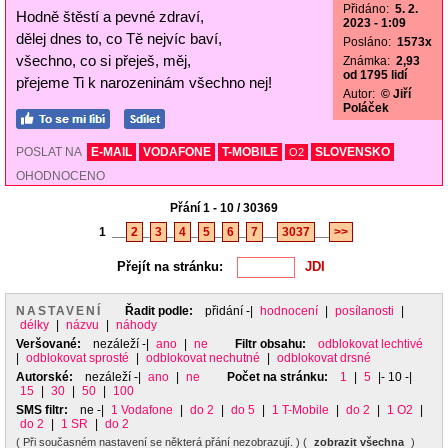
Přidáno:
5. 2.
Hodně štěstí a pevné zdraví,
2023 - 1:09
dělej dnes to, co Tě nejvíc baví,
Posláno:
1573x
všechno, co si přeješ, měj,
Známka:
2,93
od 1795 lidí
přejeme Ti k narozeninám všechno nej!
Autor:
© Jiří
Poláček
POSLAT NA
E-MAIL
VODAFONE
T-MOBILE
SLOVENSKO
O2
OHODNOCENO
Přání 1 - 10 / 30369
1
__
2
_
3
_
4
_
5
_
6
_
7
__
3037
__
>>
Přejít na stránku:
NASTAVENÍ
Řadit podle:
přidání
-|
hodnocení
|
posílanosti
|
délky
|
názvu
|
náhody
Veršované:
nezáleží
-|
ano
|
ne
Filtr obsahu:
odblokovat lechtivé
|
odblokovat sprosté
|
odblokovat nechutné
|
odblokovat drsné
Autorské:
nezáleží
-|
ano
|
ne
Počet na stránku:
1
|
5
|- 10 -|
15
|
30
|
50
|
100
SMS filtr:
ne
-|
1 Vodafone
|
do 2
|
do 5
|
1 T-Mobile
|
do 2
|
1 O2
|
do 2
|
1 SR
|
do 2
( Při současném nastavení se některá přání nezobrazují. ) (
zobrazit všechna
)