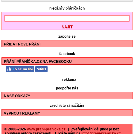
hledání v přáníčkách
zapojte se
PŘIDAT NOVÉ PŘÁNÍ
facebook
PŘÁNÍ-PŘÁNÍČKA.CZ NA FACEBOOKU
reklama
podpořte nás
NAŠE ODKAZY
zrychlete si načítání
VYPNOUT REKLAMY
© 2008-2026
www.prani-pranicka.cz
|
Zveřejňování děl jinde je bez
souhlasu autora zakázáno!!!
|
Pište nám na
info@prani-pranicka.cz