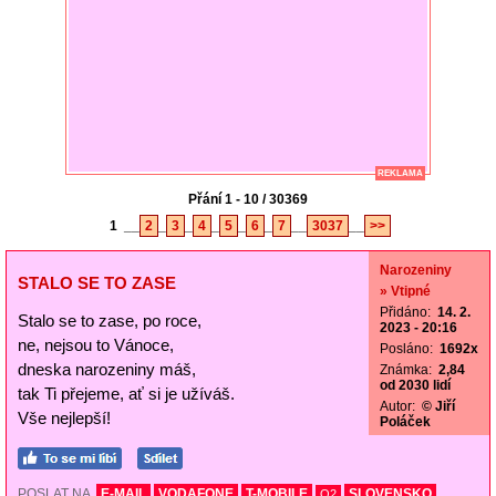
REKLAMA
Přání 1 - 10 / 30369
1
__
2
_
3
_
4
_
5
_
6
_
7
__
3037
__
>>
Narozeniny
STALO SE TO ZASE
» Vtipné
Přidáno:
14. 2.
Stalo se to zase, po roce,
2023 - 20:16
ne, nejsou to Vánoce,
Posláno:
1692x
dneska narozeniny máš,
Známka:
2,84
od 2030 lidí
tak Ti přejeme, ať si je užíváš.
Autor:
© Jiří
Vše nejlepší!
Poláček
POSLAT NA
E-MAIL
VODAFONE
T-MOBILE
SLOVENSKO
O2