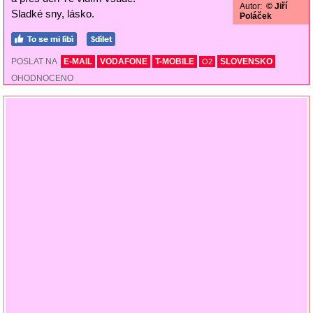
Autor:
© Jiří
Sladké sny, lásko.
Poláček
POSLAT NA
E-MAIL
VODAFONE
T-MOBILE
SLOVENSKO
O2
OHODNOCENO