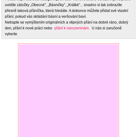
uvidíte záložky „Obecné”, „Básničky”, „Krátké”... snadno si tak zobrazíte
přesně taková přáníčka, která hledáte. A dokonce můžete přidat své vlastní
přání, pokud vás skládání básní a veršování baví.
Netrapte se vymýšlením originálních a vtipných přání na dobré ráno, dobrý
den, přání k nové práci nebo
přání k narozeninám.
U nás si zaručeně
vyberte.