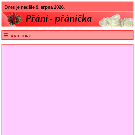
Dnes je
neděle 9. srpna 2026
.
KATEGORIE