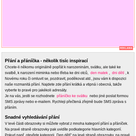
REKLAMA
Přání a přáníčka - několik tisíc inspirací
Chcete-li někomu originálně popřát k narozeninám, svátku, ale také ke
svatbě, k narození miminka nebo třeba ke dni otců,
den matek
,
dni dětí
, k
Novému roku či omluvit se, pozdravit, poděkovat atd., jsou vám k dispozici
naše rozmanitá přání. Najdete zde přání krátká a vtipná i obecná, takže
vyberte to pravé pro jakékoli adresáty.
Je na vás, jestli se rozhodnete
přáníčko ke svátku
nebo jiné poslat formou
SMS zprávy nebo e-mailem. Rychleji přečtená zřejmě bude SMS zpráva s
přáním.
Snadné vyhledávání přání
V levé části obrazovky si můžete vybrat z mnoha kategorií přání a přáníček.
Na pravé straně obrazovky pak uvidíte podkategorie hlavních kategorií.
Pokud např. otevřete kategorii „Den dětí” na levé straně obrazovky, na pravé