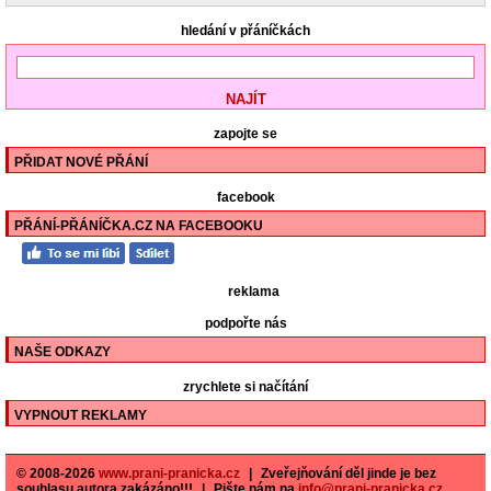
hledání v přáníčkách
zapojte se
PŘIDAT NOVÉ PŘÁNÍ
facebook
PŘÁNÍ-PŘÁNÍČKA.CZ NA FACEBOOKU
reklama
podpořte nás
NAŠE ODKAZY
zrychlete si načítání
VYPNOUT REKLAMY
© 2008-2026
www.prani-pranicka.cz
|
Zveřejňování děl jinde je bez
souhlasu autora zakázáno!!!
|
Pište nám na
info@prani-pranicka.cz