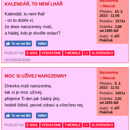
Narozeniny
KALENDÁŘ, TO NENÍ LHÁŘ
» Obecné
Přidáno:
10. 2.
Kalendář, to není lhář
2023 - 11:06
- on to dobře ví,
Posláno:
1572x
že dnes narozeniny máš,
Známka:
2,86
od 1985 lidí
a hádej, kdo je skvěle oslaví?
Autor:
© Jiří
Poláček
POSLAT NA
E-MAIL
VODAFONE
T-MOBILE
SLOVENSKO
O2
OHODNOCENO
Narozeniny
MOC SI UŽÍVEJ NAROZENINY
» Obecné
Přidáno:
9. 2.
Dneska máš narozeniny,
2023 - 11:51
tak si je moc užívej,
Posláno:
1601x
přejeme Ti den jak žádný jiný,
Známka:
2,91
od 1855 lidí
hodně štěstí, pevné zdraví a všechno nej.
Autor:
© Jiří
Poláček
POSLAT NA
E-MAIL
VODAFONE
T-MOBILE
SLOVENSKO
O2