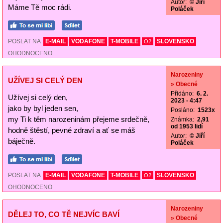
Autor:
© Jiří
Máme Tě moc rádi.
Poláček
POSLAT NA
E-MAIL
VODAFONE
T-MOBILE
SLOVENSKO
O2
OHODNOCENO
Narozeniny
UŽÍVEJ SI CELÝ DEN
» Obecné
Přidáno:
6. 2.
Užívej si celý den,
2023 - 4:47
jako by byl jeden sen,
Posláno:
1523x
my Ti k těm narozeninám přejeme srdečně,
Známka:
2,91
od 1953 lidí
hodně štěstí, pevné zdraví a ať se máš
Autor:
© Jiří
báječně.
Poláček
POSLAT NA
E-MAIL
VODAFONE
T-MOBILE
SLOVENSKO
O2
OHODNOCENO
Narozeniny
DĚLEJ TO, CO TĚ NEJVÍC BAVÍ
» Obecné