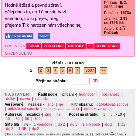
Přidáno:
5. 2.
Hodně štěstí a pevné zdraví,
2023 - 1:09
dělej dnes to, co Tě nejvíc baví,
Posláno:
1573x
všechno, co si přeješ, měj,
Známka:
2,93
od 1795 lidí
přejeme Ti k narozeninám všechno nej!
Autor:
© Jiří
Poláček
POSLAT NA
E-MAIL
VODAFONE
T-MOBILE
SLOVENSKO
O2
OHODNOCENO
Přání 1 - 10 / 30369
1
__
2
_
3
_
4
_
5
_
6
_
7
__
3037
__
>>
Přejít na stránku:
NASTAVENÍ
Řadit podle:
přidání
-|
hodnocení
|
posílanosti
|
délky
|
názvu
|
náhody
Veršované:
nezáleží
-|
ano
|
ne
Filtr obsahu:
odblokovat lechtivé
|
odblokovat sprosté
|
odblokovat nechutné
|
odblokovat drsné
Autorské:
nezáleží
-|
ano
|
ne
Počet na stránku:
1
|
5
|- 10 -|
15
|
30
|
50
|
100
SMS filtr:
ne
-|
1 Vodafone
|
do 2
|
do 5
|
1 T-Mobile
|
do 2
|
1 O2
|
do 2
|
1 SR
|
do 2
( Při současném nastavení se některá přání nezobrazují. ) (
zobrazit všechna
)