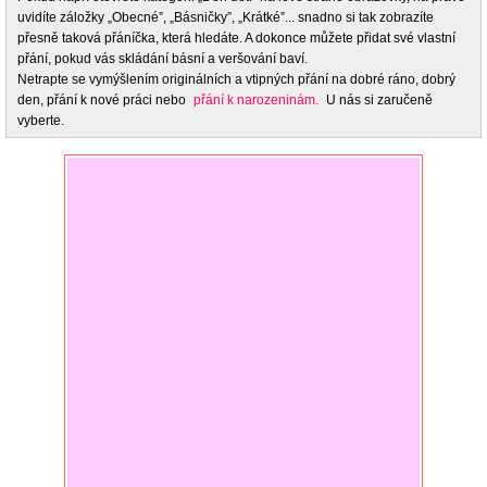
uvidíte záložky „Obecné”, „Básničky”, „Krátké”... snadno si tak zobrazíte
přesně taková přáníčka, která hledáte. A dokonce můžete přidat své vlastní
přání, pokud vás skládání básní a veršování baví.
Netrapte se vymýšlením originálních a vtipných přání na dobré ráno, dobrý
den, přání k nové práci nebo
přání k narozeninám.
U nás si zaručeně
vyberte.