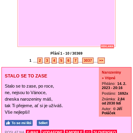
REKLAMA
Přání 1 - 10 / 30369
1
__
2
_
3
_
4
_
5
_
6
_
7
__
3037
__
>>
Narozeniny
STALO SE TO ZASE
» Vtipné
Přidáno:
14. 2.
Stalo se to zase, po roce,
2023 - 20:16
ne, nejsou to Vánoce,
Posláno:
1692x
dneska narozeniny máš,
Známka:
2,84
od 2030 lidí
tak Ti přejeme, ať si je užíváš.
Autor:
© Jiří
Vše nejlepší!
Poláček
POSLAT NA
E-MAIL
VODAFONE
T-MOBILE
SLOVENSKO
O2