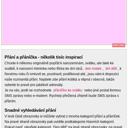
REKLAMA
Přání a přáníčka - několik tisíc inspirací
Chcete-li někomu originálně popřát k narozeninám, svátku, ale také ke
svatbě, k narození miminka nebo třeba ke dni otců,
den matek
,
dni dětí
, k
Novému roku či omluvit se, pozdravit, poděkovat atd., jsou vám k dispozici
naše rozmanitá přání. Najdete zde přání krátká a vtipná i obecná, takže
vyberte to pravé pro jakékoli adresáty.
Je na vás, jestli se rozhodnete
přáníčko ke svátku
nebo jiné poslat formou
SMS zprávy nebo e-mailem. Rychleji přečtená zřejmě bude SMS zpráva s
přáním.
Snadné vyhledávání přání
V levé části obrazovky si můžete vybrat z mnoha kategorií přání a přáníček.
Na pravé straně obrazovky pak uvidíte podkategorie hlavních kategorií.
Pokud např. otevřete kategorii „Den dětí” na levé straně obrazovky, na pravé