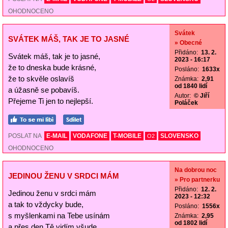
OHODNOCENO
Svátek
SVÁTEK MÁŠ, TAK JE TO JASNÉ
» Obecné
Přidáno:
13. 2.
Svátek máš, tak je to jasné,
2023 - 16:17
že to dneska bude krásné,
Posláno:
1633x
že to skvěle oslavíš
Známka:
2,91
od 1840 lidí
a úžasně se pobavíš.
Autor:
© Jiří
Přejeme Ti jen to nejlepší.
Poláček
POSLAT NA
E-MAIL
VODAFONE
T-MOBILE
SLOVENSKO
O2
OHODNOCENO
Na dobrou noc
JEDINOU ŽENU V SRDCI MÁM
» Pro partnerku
Přidáno:
12. 2.
Jedinou ženu v srdci mám
2023 - 12:32
a tak to vždycky bude,
Posláno:
1556x
s myšlenkami na Tebe usínám
Známka:
2,95
od 1802 lidí
a přes den Tě vidím všude.