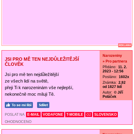
REKLAMA
Narozeniny
JSI PRO MĚ TEN NEJDŮLEŽITĚJŠÍ
» Pro partnera
ČLOVĚK
Přidáno:
11. 2.
2023 - 12:56
Jsi pro mě ten nejdůležitější
Posláno:
1602x
ze všech lidí na světě,
Známka:
2,92
od 1827 lidí
přeji Ti k narozeninám vše nejlepší,
Autor:
© Jiří
nekonečně moc miluji Tě.
Poláček
POSLAT NA
E-MAIL
VODAFONE
T-MOBILE
SLOVENSKO
O2
OHODNOCENO