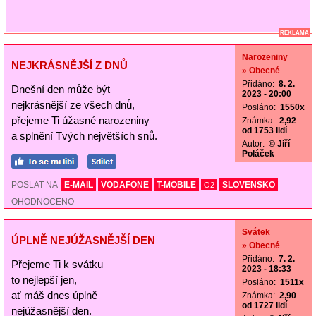
REKLAMA
Narozeniny
NEJKRÁSNĚJŠÍ Z DNŮ
» Obecné
Přidáno:
8. 2.
Dnešní den může být
2023 - 20:00
nejkrásnější ze všech dnů,
Posláno:
1550x
přejeme Ti úžasné narozeniny
Známka:
2,92
od 1753 lidí
a splnění Tvých největších snů.
Autor:
© Jiří
Poláček
POSLAT NA
E-MAIL
VODAFONE
T-MOBILE
SLOVENSKO
O2
OHODNOCENO
Svátek
ÚPLNĚ NEJÚŽASNĚJŠÍ DEN
» Obecné
Přidáno:
7. 2.
Přejeme Ti k svátku
2023 - 18:33
to nejlepší jen,
Posláno:
1511x
ať máš dnes úplně
Známka:
2,90
od 1727 lidí
nejúžasnější den.