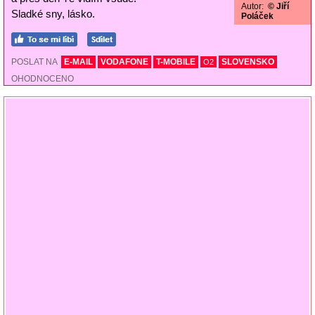
Autor:
© Jiří
Sladké sny, lásko.
Poláček
POSLAT NA
E-MAIL
VODAFONE
T-MOBILE
SLOVENSKO
O2
OHODNOCENO