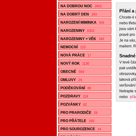
NA DOBROU NOC
2601
Přání a 
NA DOBRÝ DEN
293
Chcete-li
NAROZENÍ MIMINKA
541
nebo třeb
jsou vám k
NAROZENINY
6352
pravé pro 
NAROZENINY > VĚK
343
Je na vás,
mailem. R
NEMOCNÍ
123
NOVÁ PRÁCE
Snadné 
17
V levé čás
NOVÝ ROK
1130
pak uvidít
OBECNÉ
593
obrazovky,
taková přá
OMLUVY
24
veršování 
PODĚKOVÁNÍ
88
Netrapte s
POZDRAVY
119
nebo
přá
POZVÁNKY
62
PRO PRARODIČE
29
PRO PŘÁTELE
100
PRO SOUROZENCE
14