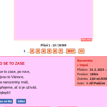
REKLAMA
Přání 1 - 10 / 30369
1
__
2
_
3
_
4
_
5
_
6
_
7
__
3037
__
>>
Narozeniny
O SE TO ZASE
» Vtipné
Přidáno:
14. 2. 2023 -
se to zase, po roce,
Posláno:
1692x
ejsou to Vánoce,
Známka:
2,84 od 2030 
a narozeniny máš,
Autor:
© Jiří Poláček
 přejeme, ať si je užíváš.
jlepší!