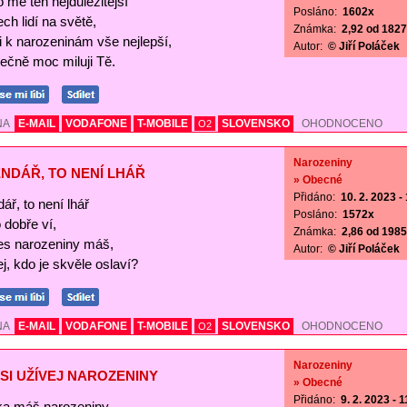
o mě ten nejdůležitější
Posláno:
1602x
ch lidí na světě,
Známka:
2,92 od 1827 
Ti k narozeninám vše nejlepší,
Autor:
© Jiří Poláček
ečně moc miluji Tě.
NA
E-MAIL
VODAFONE
T-MOBILE
SLOVENSKO
OHODNOCENO
O2
Narozeniny
NDÁŘ, TO NENÍ LHÁŘ
» Obecné
Přidáno:
10. 2. 2023 -
ář, to není lhář
Posláno:
1572x
o dobře ví,
Známka:
2,86 od 1985 
es narozeniny máš,
Autor:
© Jiří Poláček
j, kdo je skvěle oslaví?
NA
E-MAIL
VODAFONE
T-MOBILE
SLOVENSKO
OHODNOCENO
O2
Narozeniny
SI UŽÍVEJ NAROZENINY
» Obecné
Přidáno:
9. 2. 2023 - 
a máš narozeniny,