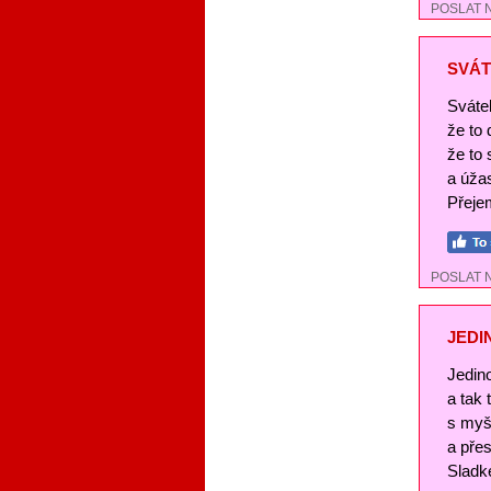
POSLAT 
SVÁT
Svátek
že to
že to 
a úža
Přejem
POSLAT 
JEDI
Jedin
a tak
s myš
a pře
Sladké