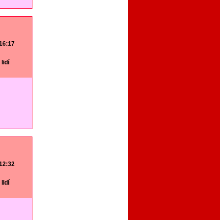
 16:17
lidí
 12:32
lidí