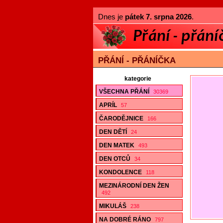
Dnes je
pátek 7. srpna 2026
.
PŘÁNÍ - PŘÁNÍČKA
kategorie
VŠECHNA PŘÁNÍ
30369
APRÍL
57
ČARODĚJNICE
166
DEN DĚTÍ
24
DEN MATEK
493
DEN OTCŮ
34
KONDOLENCE
118
MEZINÁRODNÍ DEN ŽEN
492
MIKULÁŠ
238
NA DOBRÉ RÁNO
797