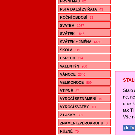
PRVNÍ MÁJ
82
PSI A DALŠÍ ZVÍŘATA
43
ROČNÍ OBDOBÍ
83
SVATBA
1957
SVÁTEK
1846
SVÁTEK > JMÉNA
6480
ŠKOLA
119
ÚSPĚCH
114
VALENTÝN
980
VÁNOCE
2340
STAL
VELIKONOCE
809
Stalo 
VTIPNÉ
27
ne, n
VÝROČÍ SEZNÁMENÍ
70
dnesk
VÝROČÍ SVATBY
111
tak Ti
Z LÁSKY
382
Vše ne
ZNAMENÍ ZVĚROKRUHU
8
RŮZNÉ
70