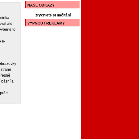
NAŠE ODKAZY
zrychlete si načítání
iminka
VYPNOUT REKLAMY
vat atd.,
vyberte to
 e-
 obrazovky
 straně
 přesně
í básní a
práci