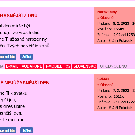
Narozeniny
RÁSNĚJŠÍ Z DNŮ
» Obecné
Přidáno:
8. 2. 2023 - 
í den může být
Posláno:
1550x
ásnější ze všech dnů,
Známka:
2,92 od 1753 
me Ti úžasné narozeniny
Autor:
© Jiří Poláček
nění Tvých největších snů.
NA
E-MAIL
VODAFONE
T-MOBILE
SLOVENSKO
OHODNOCENO
O2
Svátek
Ě NEJÚŽASNĚJŠÍ DEN
» Obecné
Přidáno:
7. 2. 2023 - 
me Ti k svátku
Posláno:
1511x
lepší jen,
Známka:
2,90 od 1727 
š dnes úplně
Autor:
© Jiří Poláček
asnější den.
Tě moc rádi.