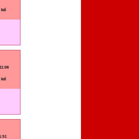
lidí
 11:06
lidí
11:51