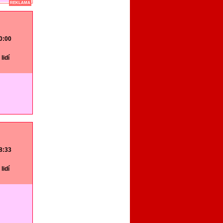
REKLAMA
20:00
lidí
18:33
lidí