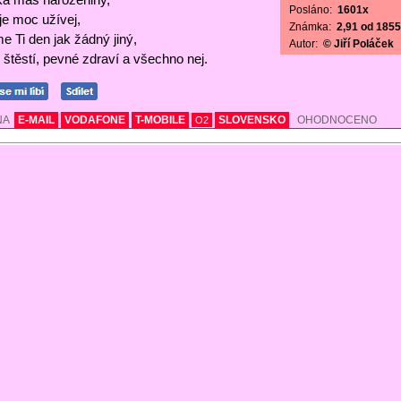
Posláno:
1601x
 je moc užívej,
Známka:
2,91 od 1855 
e Ti den jak žádný jiný,
Autor:
© Jiří Poláček
štěstí, pevné zdraví a všechno nej.
NA
E-MAIL
VODAFONE
T-MOBILE
SLOVENSKO
OHODNOCENO
O2