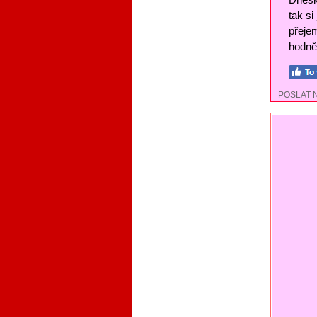
tak si
přejem
hodně 
POSLAT 