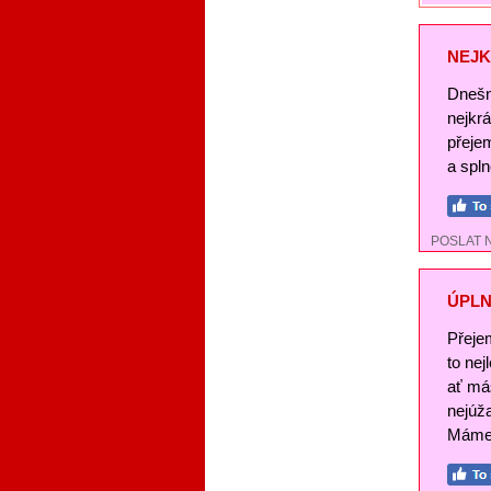
NEJK
Dnešn
nejkr
přeje
a spl
POSLAT 
ÚPLN
Přeje
to nej
ať má
nejúž
Máme 