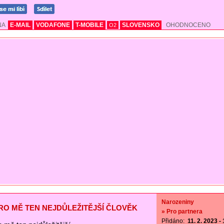
NA
E-MAIL
VODAFONE
T-MOBILE
SLOVENSKO
OHODNOCENO
O2
Narozeniny
PRO MĚ TEN NEJDŮLEŽITĚJŠÍ ČLOVĚK
» Pro partnera
Přidáno:
11. 2. 2023 -