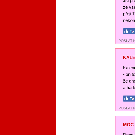
Jsi pr
ze vše
přeji 
nekon
POSLAT 
KALE
Kalend
- on t
že dn
a háde
POSLAT 
MOC 
Dnesk