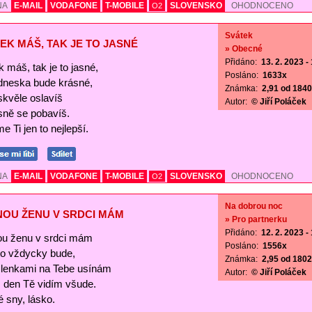
NA
E-MAIL
VODAFONE
T-MOBILE
SLOVENSKO
OHODNOCENO
O2
Svátek
EK MÁŠ, TAK JE TO JASNÉ
» Obecné
Přidáno:
13. 2. 2023 -
 máš, tak je to jasné,
Posláno:
1633x
 dneska bude krásné,
Známka:
2,91 od 1840 
skvěle oslavíš
Autor:
© Jiří Poláček
sně se pobavíš.
e Ti jen to nejlepší.
NA
E-MAIL
VODAFONE
T-MOBILE
SLOVENSKO
OHODNOCENO
O2
Na dobrou noc
NOU ŽENU V SRDCI MÁM
» Pro partnerku
Přidáno:
12. 2. 2023 -
ou ženu v srdci mám
Posláno:
1556x
 to vždycky bude,
Známka:
2,95 od 1802 
lenkami na Tebe usínám
Autor:
© Jiří Poláček
s den Tě vidím všude.
 sny, lásko.