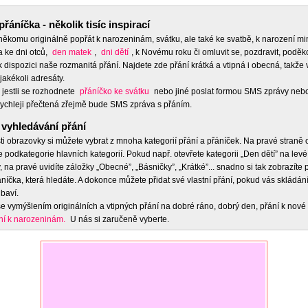
přáníčka - několik tisíc inspirací
 někomu originálně popřát k narozeninám, svátku, ale také ke svatbě, k narození m
a ke dni otců,
den matek
,
dni dětí
, k Novému roku či omluvit se, pozdravit, poděko
 dispozici naše rozmanitá přání. Najdete zde přání krátká a vtipná i obecná, takže 
jakékoli adresáty.
 jestli se rozhodnete
přáníčko ke svátku
nebo jiné poslat formou SMS zprávy nebo
ychleji přečtená zřejmě bude SMS zpráva s přáním.
vyhledávání přání
ti obrazovky si můžete vybrat z mnoha kategorií přání a přáníček. Na pravé straně
e podkategorie hlavních kategorií. Pokud např. otevřete kategorii „Den dětí” na levé
 na pravé uvidíte záložky „Obecné”, „Básničky”, „Krátké”... snadno si tak zobrazíte
níčka, která hledáte. A dokonce můžete přidat své vlastní přání, pokud vás skládán
baví.
e vymýšlením originálních a vtipných přání na dobré ráno, dobrý den, přání k nové 
ní k narozeninám.
U nás si zaručeně vyberte.